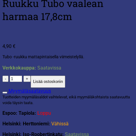
Ruukku Tubo vaalean
harmaa 17,8cm
4,90
€
Tubo -ruukku mattapintaisella viimeistelyllä.
Verkkokauppa:
Saatavissa
Ruukku
Lisää ostoskoriin
Tubo
vaalean
Myymäläsaatavuus
harmaa
Tuotteiden myymäläsaldot vaihtelevat, eikä myymäläkohtaista saatavuutta
17,8cm
voida täysin taata.
määrä
Espoo: Tapiola:
Loppu
Helsinki: Herttoniemi:
Vähissä
Helsinki: Iso-Roobertinkatu:
Saatavissa