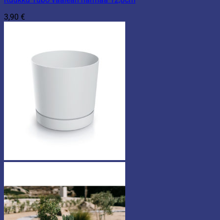
3,90
€