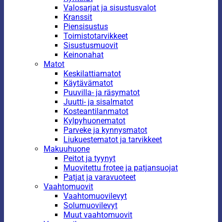
Valosarjat ja sisustusvalot
Kranssit
Piensisustus
Toimistotarvikkeet
Sisustusmuovit
Keinonahat
Matot
Keskilattiamatot
Käytävämatot
Puuvilla- ja räsymatot
Juutti- ja sisalmatot
Kosteantilanmatot
Kylpyhuonematot
Parveke ja kynnysmatot
Liukuestematot ja tarvikkeet
Makuuhuone
Peitot ja tyynyt
Muovitettu frotee ja patjansuojat
Patjat ja varavuoteet
Vaahtomuovit
Vaahtomuovilevyt
Solumuovilevyt
Muut vaahtomuovit