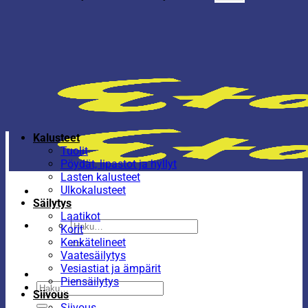
Kalusteet
Tuolit
Pöydät, lipastot ja hyllyt
Lasten kalusteet
Ulkokalusteet
Säilytys
Laatikot
Etsi:
Korit
Kenkätelineet
Vaatesäilytys
Vesiastiat ja ämpärit
Piensäilytys
Etsi:
Siivous
Siivous