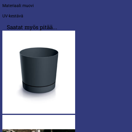
Materiaali: muovi
UV-kestävä
Saatat myös pitää...