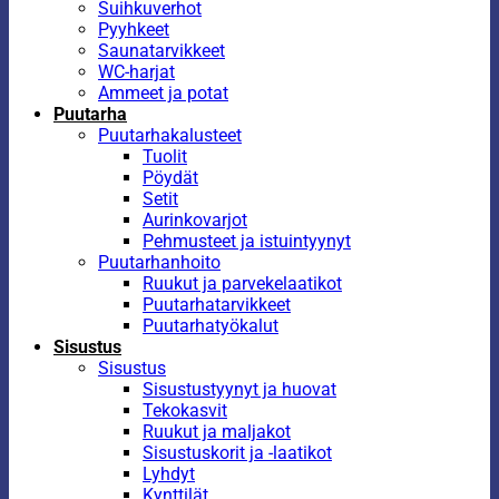
Suihkuverhot
Pyyhkeet
Saunatarvikkeet
WC-harjat
Ammeet ja potat
Puutarha
Puutarhakalusteet
Tuolit
Pöydät
Setit
Aurinkovarjot
Pehmusteet ja istuintyynyt
Puutarhanhoito
Ruukut ja parvekelaatikot
Puutarhatarvikkeet
Puutarhatyökalut
Sisustus
Sisustus
Sisustustyynyt ja huovat
Tekokasvit
Ruukut ja maljakot
Sisustuskorit ja -laatikot
Lyhdyt
Kynttilät