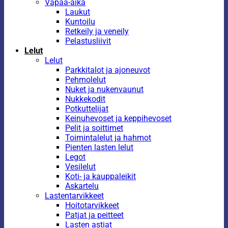
Vapaa-aika
Laukut
Kuntoilu
Retkeily ja veneily
Pelastusliivit
Lelut
Lelut
Parkkitalot ja ajoneuvot
Pehmolelut
Nuket ja nukenvaunut
Nukkekodit
Potkuttelijat
Keinuhevoset ja keppihevoset
Pelit ja soittimet
Toimintalelut ja hahmot
Pienten lasten lelut
Legot
Vesilelut
Koti- ja kauppaleikit
Askartelu
Lastentarvikkeet
Hoitotarvikkeet
Patjat ja peitteet
Lasten astiat