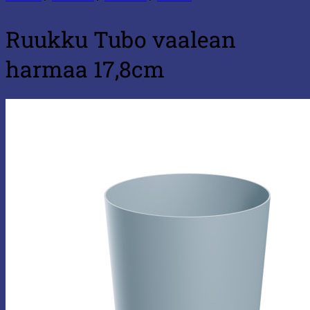
Ruukku Tubo vaalean
harmaa 17,8cm