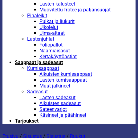
Lasten kalusteet
Muovitettu frotee ja patjansuojat
Pihaleikit
Pulkat ja liukurit
Ulkolelut
Uima-altaat
Lastenjuhlat
Foliopallot
Naamiaisasut
Kertakäyttöastiat
Saappaat ja sadeasut
Kumisaappaat
Aikuisten kumisaappaat
Lasten kumisaappaat
Muut jalkineet
Sadeasut
Lasten sadeasut
Aikuisten sadeasut
Sateenvarjot
Käsineet ja päähineet
Tarjoukset
Etusivu
/
Sisustus
/
Sisustus
/
Ruukut