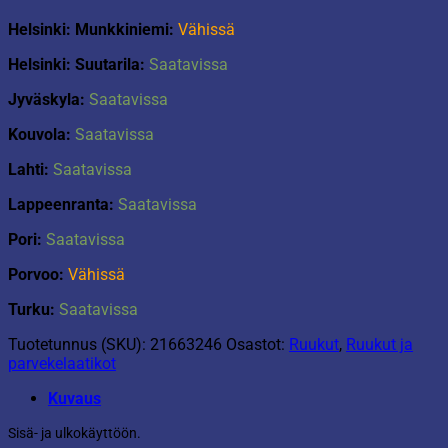
Helsinki: Munkkiniemi:
Vähissä
Helsinki: Suutarila:
Saatavissa
Jyväskyla:
Saatavissa
Kouvola:
Saatavissa
Lahti:
Saatavissa
Lappeenranta:
Saatavissa
Pori:
Saatavissa
Porvoo:
Vähissä
Turku:
Saatavissa
Tuotetunnus (SKU):
21663246
Osastot:
Ruukut
,
Ruukut ja
parvekelaatikot
Kuvaus
Sisä- ja ulkokäyttöön.