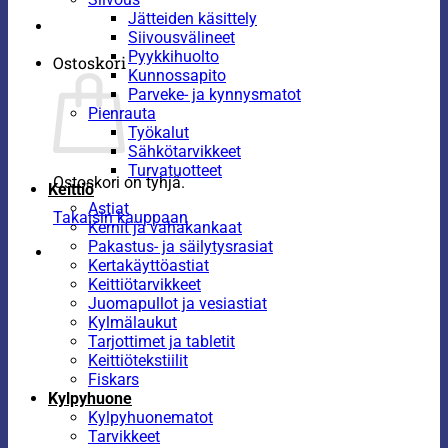
Jätteiden käsittely
Siivousvälineet
Pyykkihuolto
Ostoskori
Kunnossapito
Parveke- ja kynnysmatot
Pienrauta
Työkalut
Sähkötarvikkeet
Turvatuotteet
Ostoskori on tyhjä.
Keittiö
Astiat
Takaisin kauppaan
Kernit ja vahakankaat
Pakastus- ja säilytysrasiat
Kertakäyttöastiat
Keittiötarvikkeet
Juomapullot ja vesiastiat
Kylmälaukut
Tarjottimet ja tabletit
Keittiötekstiilit
Fiskars
Kylpyhuone
Kylpyhuonematot
Tarvikkeet