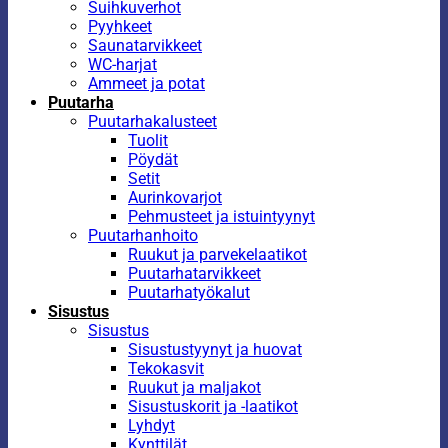
Suihkuverhot
Pyyhkeet
Saunatarvikkeet
WC-harjat
Ammeet ja potat
Puutarha
Puutarhakalusteet
Tuolit
Pöydät
Setit
Aurinkovarjot
Pehmusteet ja istuintyynyt
Puutarhanhoito
Ruukut ja parvekelaatikot
Puutarhatarvikkeet
Puutarhatyökalut
Sisustus
Sisustus
Sisustustyynyt ja huovat
Tekokasvit
Ruukut ja maljakot
Sisustuskorit ja -laatikot
Lyhdyt
Kynttilät