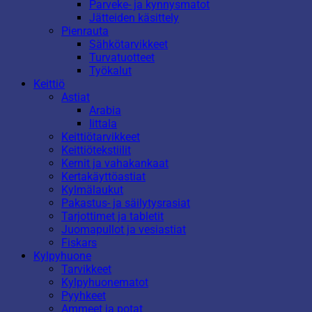
Parveke- ja kynnysmatot
Jätteiden käsittely
Pienrauta
Sähkötarvikkeet
Turvatuotteet
Työkalut
Keittiö
Astiat
Arabia
Iittala
Keittiötarvikkeet
Keittiötekstiilit
Kernit ja vahakankaat
Kertakäyttöastiat
Kylmälaukut
Pakastus- ja säilytysrasiat
Tarjottimet ja tabletit
Juomapullot ja vesiastiat
Fiskars
Kylpyhuone
Tarvikkeet
Kylpyhuonematot
Pyyhkeet
Ammeet ja potat