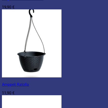
19,90
€
Amppeli Ratolla
11,90
€