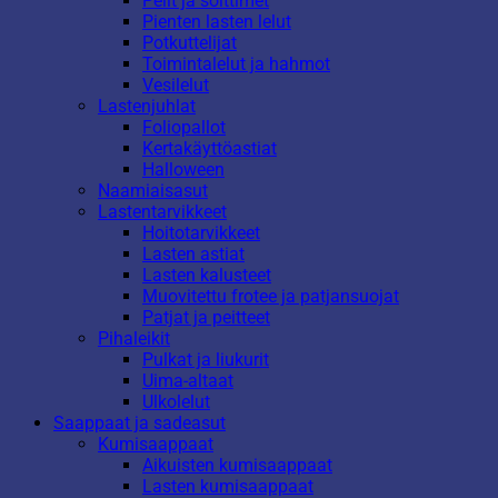
Pelit ja soittimet
Pienten lasten lelut
Potkuttelijat
Toimintalelut ja hahmot
Vesilelut
Lastenjuhlat
Foliopallot
Kertakäyttöastiat
Halloween
Naamiaisasut
Lastentarvikkeet
Hoitotarvikkeet
Lasten astiat
Lasten kalusteet
Muovitettu frotee ja patjansuojat
Patjat ja peitteet
Pihaleikit
Pulkat ja liukurit
Uima-altaat
Ulkolelut
Saappaat ja sadeasut
Kumisaappaat
Aikuisten kumisaappaat
Lasten kumisaappaat