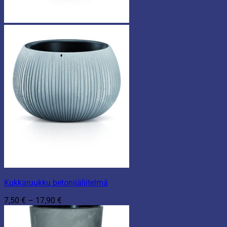
Kukkaruukku betonijäljitelmä
Hintaluokka:
7,50
€
–
17,90
€
7,50 €
-