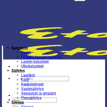
Kalusteet
Tuolit
Pöydät, lipastot ja hyllyt
Lasten kalusteet
Ulkokalusteet
Säilytys
Laatikot
Etsi:
Korit
Kenkätelineet
Vaatesäilytys
Vesiastiat ja ämpärit
Piensäilytys
Etsi:
Siivous
Siivous