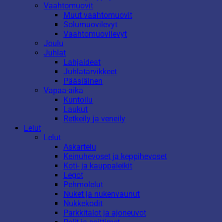
Vaahtomuovit
Muut vaahtomuovit
Solumuovilevyt
Vaahtomuovilevyt
Joulu
Juhlat
Lahjaideat
Juhlatarvikkeet
Pääsiäinen
Vapaa-aika
Kuntoilu
Laukut
Retkeily ja veneily
Lelut
Lelut
Askartelu
Keinuhevoset ja keppihevoset
Koti- ja kauppaleikit
Legot
Pehmolelut
Nuket ja nukenvaunut
Nukkekodit
Parkkitalot ja ajoneuvot