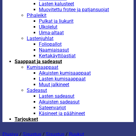
Lasten kalusteet
Muovitettu frotee ja patjansuojat
Pihaleikit
Pulkat ja liukurit
Ulkolelut
Uima-altaat
Lastenjuhlat
Foliopallot
Naamiaisasut
Kertakäyttöastiat
Saappaat ja sadeasut
Kumisaappaat
Aikuisten kumisaappaat
Lasten kumisaappaat
Muut jalkineet
Sadeasut
Lasten sadeasut
Aikuisten sadeasut
Sateenvarjot
Käsineet ja päähineet
Tarjoukset
Etusivu
/
Sisustus
/
Sisustus
/
Ruukut