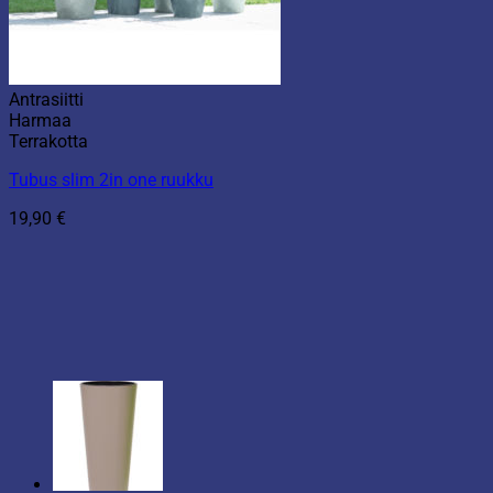
Antrasiitti
Harmaa
Terrakotta
Tubus slim 2in one ruukku
19,90
€