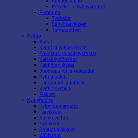
Kunnossapito
Parveke- ja kynnysmatot
Pienrauta
Työkalut
Sähkötarvikkeet
Turvatuotteet
Keittiö
Astiat
Kernit ja vahakankaat
Pakastus- ja säilytysrasiat
Kertakäyttöastiat
Keittiötarvikkeet
Juomapullot ja vesiastiat
Kylmälaukut
Tarjottimet ja tabletit
Keittiötekstiilit
Fiskars
Kylpyhuone
Kylpyhuonematot
Tarvikkeet
Suihkuverhot
Pyyhkeet
Saunatarvikkeet
WC-harjat