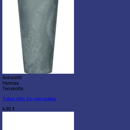
Antrasiitti
Harmaa
Terrakotta
Tubus slim 2in one ruukku
6,90
€