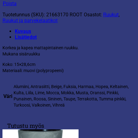
määrä
Poista
Tuotetunnus (SKU):
21663170 ROOT
Osastot:
Ruukut
,
Ruukut ja parvekelaatikot
Kuvaus
Lisätiedot
Korkea ja kapea mattapintainen ruukku.
Mukana sisäruukku
Koko: 15×28,6cm
Materiaali: muovi (polypropeeni)
Alumiini, Antrasiitti, Beige, Fuksia, Harmaa, Hopea, Keltainen,
Kulta, Liila, Lime, Mocca, Mokka, Musta, Oranssi, Pinkki,
Väri
Punainen, Roosa, Sininen, Taupe, Terrakotta, Tumma pinkki,
Turkoosi, Valkoinen, Vihreä
Tutustu myös