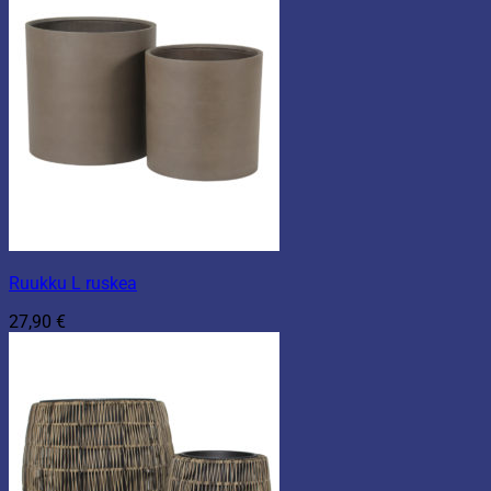
Ruukku L ruskea
27,90
€