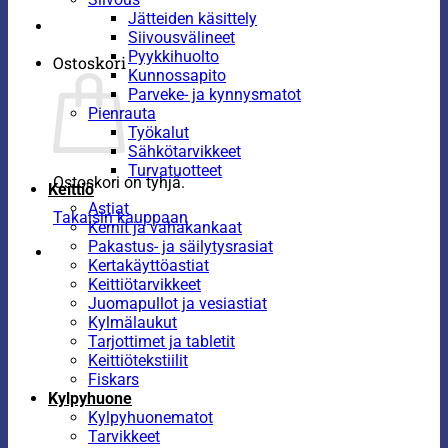
Jätteiden käsittely
Siivousvälineet
Pyykkihuolto
Ostoskori
Kunnossapito
Parveke- ja kynnysmatot
Pienrauta
Työkalut
Sähkötarvikkeet
Turvatuotteet
Ostoskori on tyhjä.
Keittiö
Astiat
Takaisin kauppaan
Kernit ja vahakankaat
Pakastus- ja säilytysrasiat
Kertakäyttöastiat
Keittiötarvikkeet
Juomapullot ja vesiastiat
Kylmälaukut
Tarjottimet ja tabletit
Keittiötekstiilit
Fiskars
Kylpyhuone
Kylpyhuonematot
Tarvikkeet