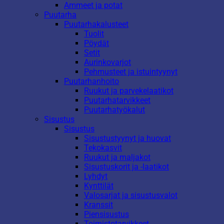
Ammeet ja potat
Puutarha
Puutarhakalusteet
Tuolit
Pöydät
Setit
Aurinkovarjot
Pehmusteet ja istuintyynyt
Puutarhanhoito
Ruukut ja parvekelaatikot
Puutarhatarvikkeet
Puutarhatyökalut
Sisustus
Sisustus
Sisustustyynyt ja huovat
Tekokasvit
Ruukut ja maljakot
Sisustuskorit ja -laatikot
Lyhdyt
Kynttilät
Valosarjat ja sisustusvalot
Kranssit
Piensisustus
Toimistotarvikkeet