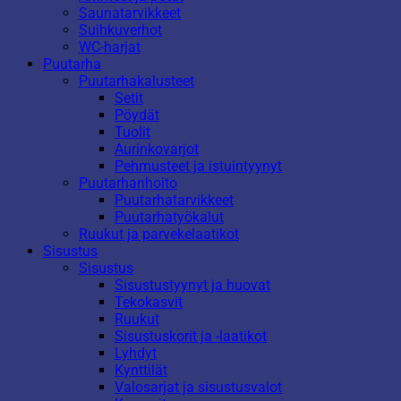
Saunatarvikkeet
Suihkuverhot
WC-harjat
Puutarha
Puutarhakalusteet
Setit
Pöydät
Tuolit
Aurinkovarjot
Pehmusteet ja istuintyynyt
Puutarhanhoito
Puutarhatarvikkeet
Puutarhatyökalut
Ruukut ja parvekelaatikot
Sisustus
Sisustus
Sisustustyynyt ja huovat
Tekokasvit
Ruukut
Sisustuskorit ja -laatikot
Lyhdyt
Kynttilät
Valosarjat ja sisustusvalot