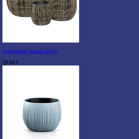
Polyrottinki ruukku 40cm
29,90
€