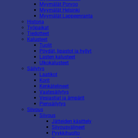
Myymälät Porvoo
Myymälät Helsinki
Myymälät Lappeenranta
Historia
Työpaikat
Tiedotteet
Kalusteet
Tuolit
Pöydät, lipastot ja hyllyt
Lasten kalusteet
Ulkokalusteet
Säilytys
Laatikot
Korit
Kenkätelineet
Vaatesäilytys
Vesiastiat ja ämpärit
Piensäilytys
Siivous
Siivous
Jätteiden käsittely
Siivousvälineet
Pyykkihuolto