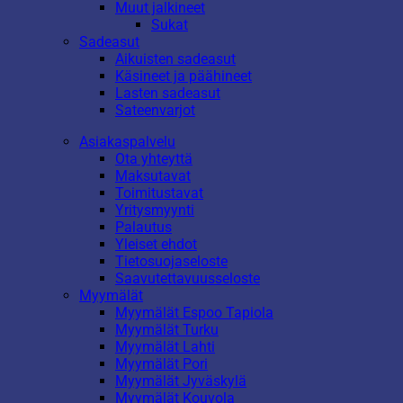
Muut jalkineet
Sukat
Sadeasut
Aikuisten sadeasut
Käsineet ja päähineet
Lasten sadeasut
Sateenvarjot
Asiakaspalvelu
Ota yhteyttä
Maksutavat
Toimitustavat
Yritysmyynti
Palautus
Yleiset ehdot
Tietosuojaseloste
Saavutettavuusseloste
Myymälät
Myymälät Espoo Tapiola
Myymälät Turku
Myymälät Lahti
Myymälät Pori
Myymälät Jyväskylä
Myymälät Kouvola