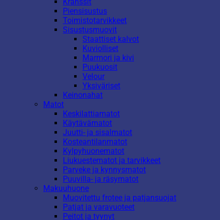
Kranssit
Piensisustus
Toimistotarvikkeet
Sisustusmuovit
Staattiset kalvot
Kuviolliset
Marmori ja kivi
Puukuosit
Velour
Yksiväriset
Keinonahat
Matot
Keskilattiamatot
Käytävämatot
Juutti- ja sisalmatot
Kosteantilanmatot
Kylpyhuonematot
Liukuestematot ja tarvikkeet
Parveke ja kynnysmatot
Puuvilla- ja räsymatot
Makuuhuone
Muovitettu frotee ja patjansuojat
Patjat ja varavuoteet
Peitot ja tyynyt