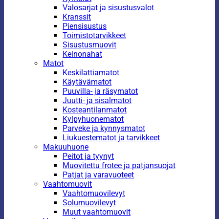
Valosarjat ja sisustusvalot
Kranssit
Piensisustus
Toimistotarvikkeet
Sisustusmuovit
Keinonahat
Matot
Keskilattiamatot
Käytävämatot
Puuvilla- ja räsymatot
Juutti- ja sisalmatot
Kosteantilanmatot
Kylpyhuonematot
Parveke ja kynnysmatot
Liukuestematot ja tarvikkeet
Makuuhuone
Peitot ja tyynyt
Muovitettu frotee ja patjansuojat
Patjat ja varavuoteet
Vaahtomuovit
Vaahtomuovilevyt
Solumuovilevyt
Muut vaahtomuovit