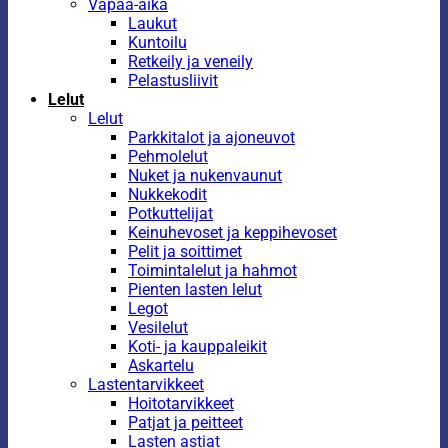
Vapaa-aika
Laukut
Kuntoilu
Retkeily ja veneily
Pelastusliivit
Lelut
Lelut
Parkkitalot ja ajoneuvot
Pehmolelut
Nuket ja nukenvaunut
Nukkekodit
Potkuttelijat
Keinuhevoset ja keppihevoset
Pelit ja soittimet
Toimintalelut ja hahmot
Pienten lasten lelut
Legot
Vesilelut
Koti- ja kauppaleikit
Askartelu
Lastentarvikkeet
Hoitotarvikkeet
Patjat ja peitteet
Lasten astiat