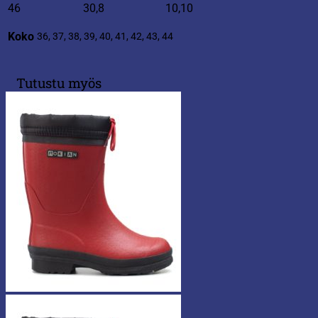
46
30,8
10,10
Koko
36, 37, 38, 39, 40, 41, 42, 43, 44
Tutustu myös