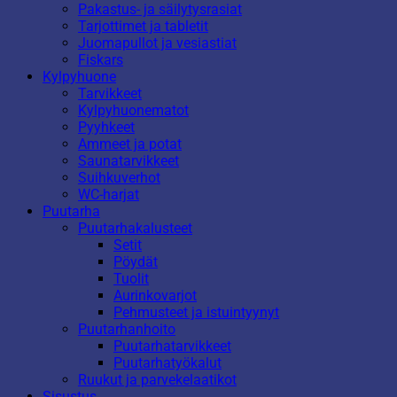
Pakastus- ja säilytysrasiat
Tarjottimet ja tabletit
Juomapullot ja vesiastiat
Fiskars
Kylpyhuone
Tarvikkeet
Kylpyhuonematot
Pyyhkeet
Ammeet ja potat
Saunatarvikkeet
Suihkuverhot
WC-harjat
Puutarha
Puutarhakalusteet
Setit
Pöydät
Tuolit
Aurinkovarjot
Pehmusteet ja istuintyynyt
Puutarhanhoito
Puutarhatarvikkeet
Puutarhatyökalut
Ruukut ja parvekelaatikot
Sisustus