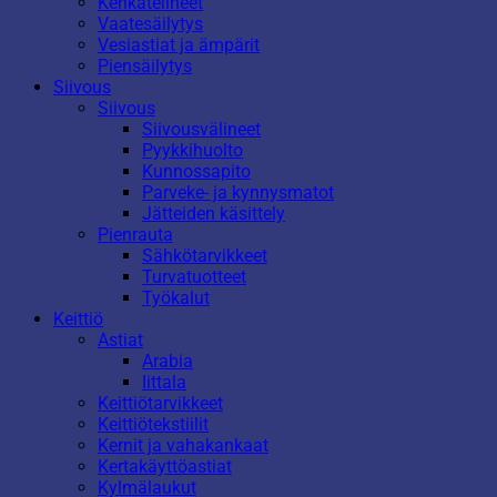
Kenkätelineet
Vaatesäilytys
Vesiastiat ja ämpärit
Piensäilytys
Siivous
Siivous
Siivousvälineet
Pyykkihuolto
Kunnossapito
Parveke- ja kynnysmatot
Jätteiden käsittely
Pienrauta
Sähkötarvikkeet
Turvatuotteet
Työkalut
Keittiö
Astiat
Arabia
Iittala
Keittiötarvikkeet
Keittiötekstiilit
Kernit ja vahakankaat
Kertakäyttöastiat
Kylmälaukut