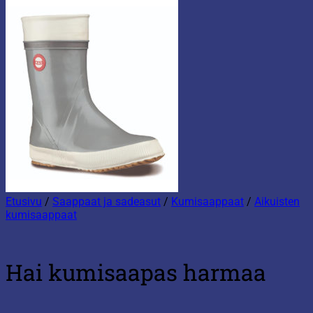
Etusivu
/
Saappaat ja sadeasut
/
Kumisaappaat
/
Aikuisten
kumisaappaat
Hai kumisaapas harmaa