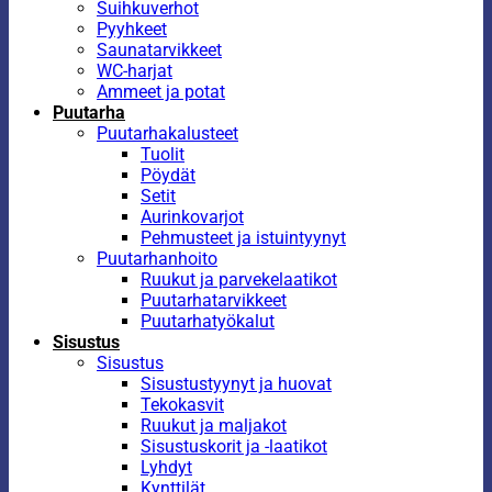
Suihkuverhot
Pyyhkeet
Saunatarvikkeet
WC-harjat
Ammeet ja potat
Puutarha
Puutarhakalusteet
Tuolit
Pöydät
Setit
Aurinkovarjot
Pehmusteet ja istuintyynyt
Puutarhanhoito
Ruukut ja parvekelaatikot
Puutarhatarvikkeet
Puutarhatyökalut
Sisustus
Sisustus
Sisustustyynyt ja huovat
Tekokasvit
Ruukut ja maljakot
Sisustuskorit ja -laatikot
Lyhdyt
Kynttilät