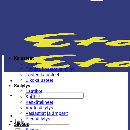
Kalusteet
Tuolit
Pöydät, lipastot ja hyllyt
Lasten kalusteet
Ulkokalusteet
Säilytys
Laatikot
Etsi:
Korit
Kenkätelineet
Vaatesäilytys
Vesiastiat ja ämpärit
Piensäilytys
Etsi:
Siivous
Siivous