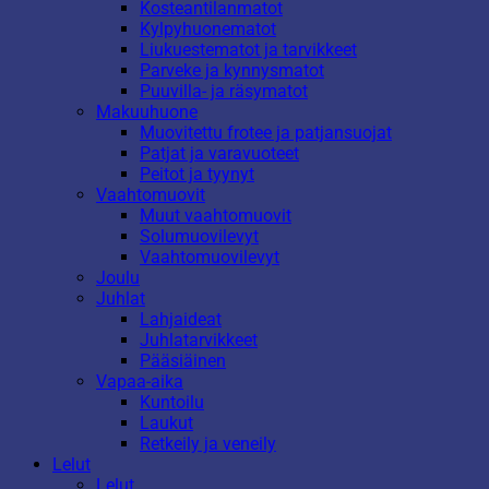
Kosteantilanmatot
Kylpyhuonematot
Liukuestematot ja tarvikkeet
Parveke ja kynnysmatot
Puuvilla- ja räsymatot
Makuuhuone
Muovitettu frotee ja patjansuojat
Patjat ja varavuoteet
Peitot ja tyynyt
Vaahtomuovit
Muut vaahtomuovit
Solumuovilevyt
Vaahtomuovilevyt
Joulu
Juhlat
Lahjaideat
Juhlatarvikkeet
Pääsiäinen
Vapaa-aika
Kuntoilu
Laukut
Retkeily ja veneily
Lelut
Lelut