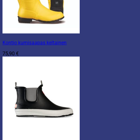
Kontio kumisaapas keltainen
75,90
€