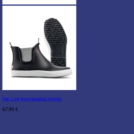
Hai Low kumisaapas musta
67,90
€