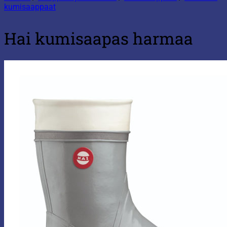
kumisaappaat
Hai kumisaapas harmaa