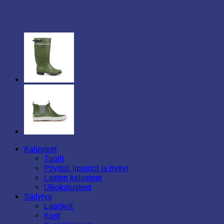
Kalusteet
Tuolit
Pöydät, lipastot ja hyllyt
Lasten kalusteet
Ulkokalusteet
Säilytys
Laatikot
Korit