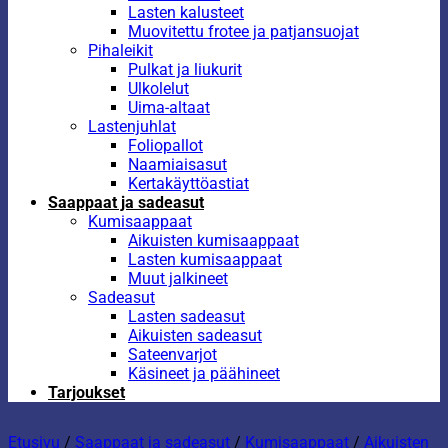
Lasten kalusteet
Muovitettu frotee ja patjansuojat
Pihaleikit
Pulkat ja liukurit
Ulkolelut
Uima-altaat
Lastenjuhlat
Foliopallot
Naamiaisasut
Kertakäyttöastiat
Saappaat ja sadeasut
Kumisaappaat
Aikuisten kumisaappaat
Lasten kumisaappaat
Muut jalkineet
Sadeasut
Lasten sadeasut
Aikuisten sadeasut
Sateenvarjot
Käsineet ja päähineet
Tarjoukset
Etusivu
/
Saappaat ja sadeasut
/
Kumisaappaat
/
Aikuisten