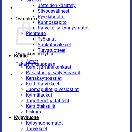
Jätteiden käsittely
Siivousvälineet
Pyykkihuolto
Ostoskori
Kunnossapito
Parveke- ja kynnysmatot
Pienrauta
Työkalut
Sähkötarvikkeet
Turvatuotteet
Ostoskori on tyhjä.
Keittiö
Astiat
Takaisin kauppaan
Kernit ja vahakankaat
Pakastus- ja säilytysrasiat
Kertakäyttöastiat
Keittiötarvikkeet
Juomapullot ja vesiastiat
Kylmälaukut
Tarjottimet ja tabletit
Keittiötekstiilit
Fiskars
Kylpyhuone
Kylpyhuonematot
Tarvikkeet