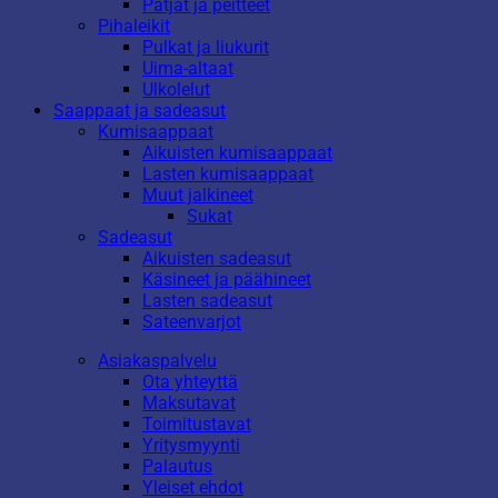
Patjat ja peitteet
Pihaleikit
Pulkat ja liukurit
Uima-altaat
Ulkolelut
Saappaat ja sadeasut
Kumisaappaat
Aikuisten kumisaappaat
Lasten kumisaappaat
Muut jalkineet
Sukat
Sadeasut
Aikuisten sadeasut
Käsineet ja päähineet
Lasten sadeasut
Sateenvarjot
Asiakaspalvelu
Ota yhteyttä
Maksutavat
Toimitustavat
Yritysmyynti
Palautus
Yleiset ehdot