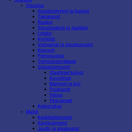
Sisustus
Sisustustyynyt ja huovat
Tekokasvit
Ruukut
Sisustuskorit ja -laatikot
Lyhdyt
Kynttilät
Valosarjat ja sisustusvalot
Kranssit
Piensisustus
Toimistotarvikkeet
Sisustusmuovit
Staattiset kalvot
Kuviolliset
Marmori ja kivi
Puukuosit
Velour
Yksiväriset
Keinonahat
Matot
Keskilattiamatot
Käytävämatot
Juutti- ja sisalmatot