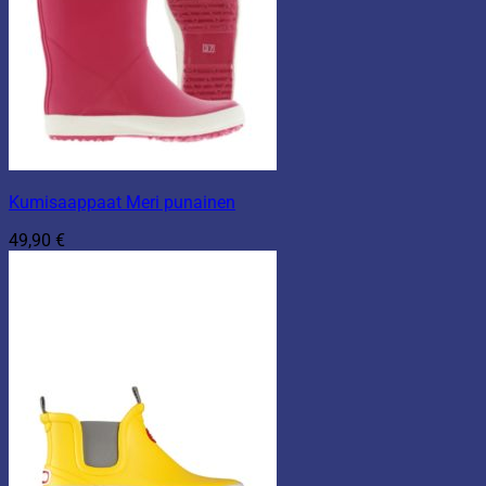
Kumisaappaat Meri punainen
49,90
€