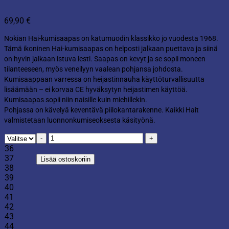
69,90
€
Nokian Hai-kumisaapas on katumuodin klassikko jo vuodesta 1968.
Tämä ikoninen Hai-kumisaapas on helposti jalkaan puettava ja siinä
on hyvin jalkaan istuva lesti. Saapas on kevyt ja se sopii moneen
tilanteeseen, myös veneilyyn vaalean pohjansa johdosta.
Kumisaappaan varressa on heijastinnauha käyttöturvallisuutta
lisäämään – ei korvaa CE hyväksytyn heijastimen käyttöä.
Kumisaapas sopii niin naisille kuin miehillekin.
Pohjassa on kävelyä keventävä piilokantarakenne. Kaikki Hait
valmistetaan luonnonkumiseoksesta käsityönä.
Hai
kumisaapas
36
harmaa
37
Lisää ostoskoriin
määrä
38
39
40
41
42
43
44