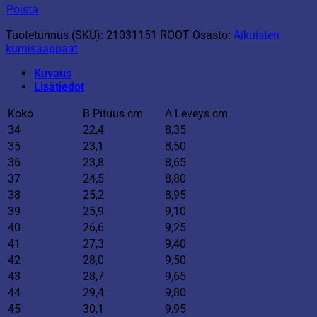
Poista
Tuotetunnus (SKU):
21031151 ROOT
Osasto:
Aikuisten
kumisaappaat
Kuvaus
Lisätiedot
Koko
B Pituus cm
A Leveys cm
34
22,4
8,35
35
23,1
8,50
36
23,8
8,65
37
24,5
8,80
38
25,2
8,95
39
25,9
9,10
40
26,6
9,25
41
27,3
9,40
42
28,0
9,50
43
28,7
9,65
44
29,4
9,80
45
30,1
9,95