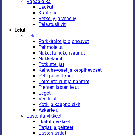
Vapaa-aika
Laukut
Kuntoilu
Retkeily ja veneily
Pelastusliivit
Lelut
Lelut
Parkkitalot ja ajoneuvot
Pehmolelut
Nuket ja nukenvaunut
Nukkekodit
Potkuttelijat
Keinuhevoset ja keppihevoset
Pelit ja soittimet
Toimintalelut ja hahmot
Pienten lasten lelut
Legot
Vesilelut
Koti- ja kauppaleikit
Askartelu
Lastentarvikkeet
Hoitotarvikkeet
Patjat ja peitteet
Lasten astiat