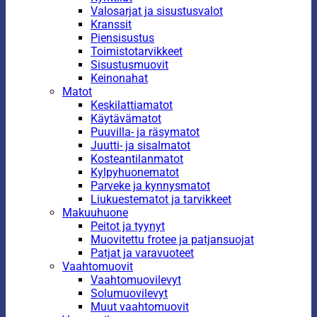
Valosarjat ja sisustusvalot
Kranssit
Piensisustus
Toimistotarvikkeet
Sisustusmuovit
Keinonahat
Matot
Keskilattiamatot
Käytävämatot
Puuvilla- ja räsymatot
Juutti- ja sisalmatot
Kosteantilanmatot
Kylpyhuonematot
Parveke ja kynnysmatot
Liukuestematot ja tarvikkeet
Makuuhuone
Peitot ja tyynyt
Muovitettu frotee ja patjansuojat
Patjat ja varavuoteet
Vaahtomuovit
Vaahtomuovilevyt
Solumuovilevyt
Muut vaahtomuovit