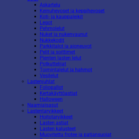
Askartelu
Keinuhevoset ja keppihevoset
Koti- ja kauppaleikit
Legot
Pehmolelut
Nuket ja nukenvaunut
Nukkekodit
Parkkitalot ja ajoneuvot
Pelit ja soittimet
Pienten lasten lelut
Potkuttelijat
Toimintalelut ja hahmot
Vesilelut
Lastenjuhlat
Foliopallot
Kertakäyttöastiat
Halloween
Naamiaisasut
Lastentarvikkeet
Hoitotarvikkeet
Lasten astiat
Lasten kalusteet
Muovitettu frotee ja patjansuojat