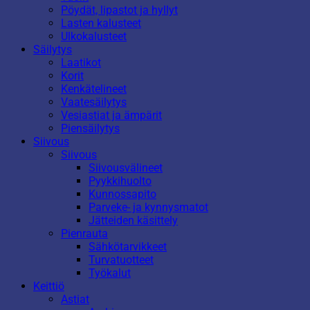
Pöydät, lipastot ja hyllyt
Lasten kalusteet
Ulkokalusteet
Säilytys
Laatikot
Korit
Kenkätelineet
Vaatesäilytys
Vesiastiat ja ämpärit
Piensäilytys
Siivous
Siivous
Siivousvälineet
Pyykkihuolto
Kunnossapito
Parveke- ja kynnysmatot
Jätteiden käsittely
Pienrauta
Sähkötarvikkeet
Turvatuotteet
Työkalut
Keittiö
Astiat