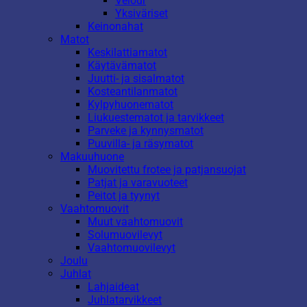
Velour
Yksiväriset
Keinonahat
Matot
Keskilattiamatot
Käytävämatot
Juutti- ja sisalmatot
Kosteantilanmatot
Kylpyhuonematot
Liukuestematot ja tarvikkeet
Parveke ja kynnysmatot
Puuvilla- ja räsymatot
Makuuhuone
Muovitettu frotee ja patjansuojat
Patjat ja varavuoteet
Peitot ja tyynyt
Vaahtomuovit
Muut vaahtomuovit
Solumuovilevyt
Vaahtomuovilevyt
Joulu
Juhlat
Lahjaideat
Juhlatarvikkeet