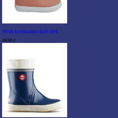
Wings kumisaapas dusty pink
49,90
€