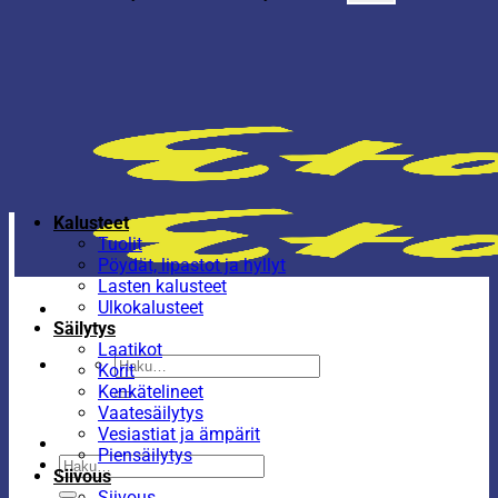
Kalusteet
Tuolit
Pöydät, lipastot ja hyllyt
Lasten kalusteet
Ulkokalusteet
Säilytys
Laatikot
Etsi:
Korit
Kenkätelineet
Vaatesäilytys
Vesiastiat ja ämpärit
Piensäilytys
Etsi:
Siivous
Siivous