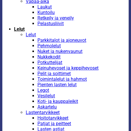
Vapaa-aika
Laukut
Kuntoilu
Retkeily ja veneily
Pelastusliivit
Lelut
Lelut
Parkkitalot ja ajoneuvot
Pehmolelut
Nuket ja nukenvaunut
Nukkekodit
Potkuttelijat
Keinuhevoset ja keppihevoset
Pelit ja soittimet
Toimintalelut ja hahmot
Pienten lasten lelut
Legot
Vesilelut
Koti- ja kauppaleikit
Askartelu
Lastentarvikkeet
Hoitotarvikkeet
Patjat ja peitteet
Lasten astiat