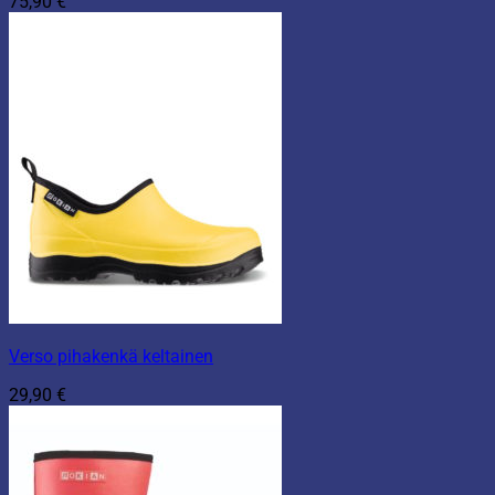
75,90
€
Verso pihakenkä keltainen
29,90
€