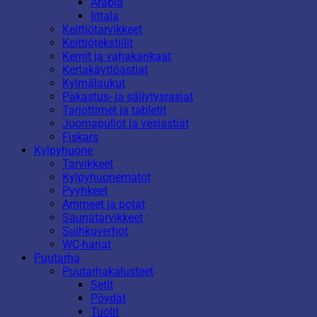
Arabia
Iittala
Keittiötarvikkeet
Keittiötekstiilit
Kernit ja vahakankaat
Kertakäyttöastiat
Kylmälaukut
Pakastus- ja säilytysrasiat
Tarjottimet ja tabletit
Juomapullot ja vesiastiat
Fiskars
Kylpyhuone
Tarvikkeet
Kylpyhuonematot
Pyyhkeet
Ammeet ja potat
Saunatarvikkeet
Suihkuverhot
WC-harjat
Puutarha
Puutarhakalusteet
Setit
Pöydät
Tuolit