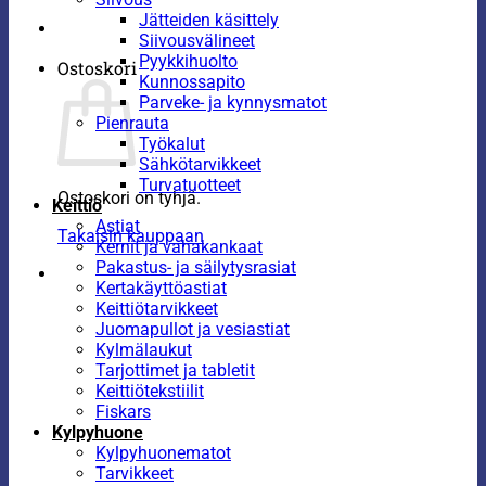
Jätteiden käsittely
Siivousvälineet
Pyykkihuolto
Ostoskori
Kunnossapito
Parveke- ja kynnysmatot
Pienrauta
Työkalut
Sähkötarvikkeet
Turvatuotteet
Ostoskori on tyhjä.
Keittiö
Astiat
Takaisin kauppaan
Kernit ja vahakankaat
Pakastus- ja säilytysrasiat
Kertakäyttöastiat
Keittiötarvikkeet
Juomapullot ja vesiastiat
Kylmälaukut
Tarjottimet ja tabletit
Keittiötekstiilit
Fiskars
Kylpyhuone
Kylpyhuonematot
Tarvikkeet