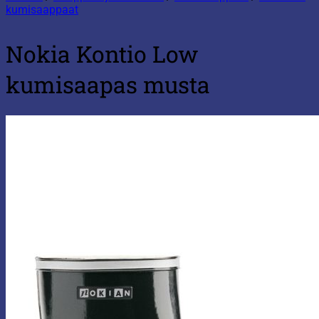
kumisaappaat
Nokia Kontio Low
kumisaapas musta