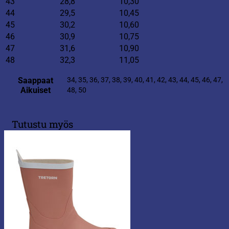
43
28,8
10,30
44
29,5
10,45
45
30,2
10,60
46
30,9
10,75
47
31,6
10,90
48
32,3
11,05
Saappaat
34, 35, 36, 37, 38, 39, 40, 41, 42, 43, 44, 45, 46, 47,
Aikuiset
48, 50
Tutustu myös