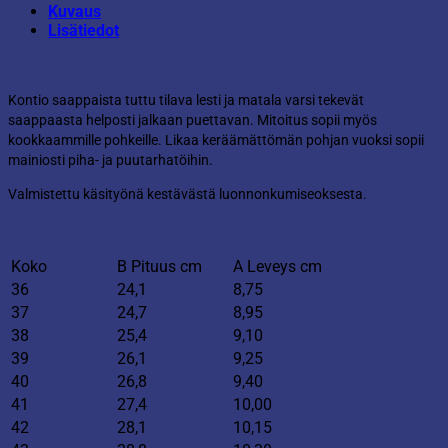
Kuvaus
Lisätiedot
Kontio saappaista tuttu tilava lesti ja matala varsi tekevät
saappaasta helposti jalkaan puettavan. Mitoitus sopii myös
kookkaammille pohkeille. Likaa keräämättömän pohjan vuoksi sopii
mainiosti piha- ja puutarhatöihin.
Valmistettu käsityönä kestävästä luonnonkumiseoksesta.
Koko
B Pituus cm
A Leveys cm
36
24,1
8,75
37
24,7
8,95
38
25,4
9,10
39
26,1
9,25
40
26,8
9,40
41
27,4
10,00
42
28,1
10,15