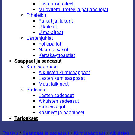
Lasten kalusteet
Muovitettu frotee ja patjansuojat
Pihaleikit
Pulkat ja liukurit
Ulkolelut
Uima-altaat
Lastenjuhlat
Foliopallot
Naamiaisasut
Kertakäyttöastiat
Saappaat ja sadeasut
Kumisaappaat
Aikuisten kumisaappaat
Lasten kumisaappaat
Muut jalkineet
Sadeasut
Lasten sadeasut
Aikuisten sadeasut
Sateenvarjot
Käsineet ja päähineet
Tarjoukset
Etusivu
/
Saappaat ja sadeasut
/
Kumisaappaat
/
Aikuisten