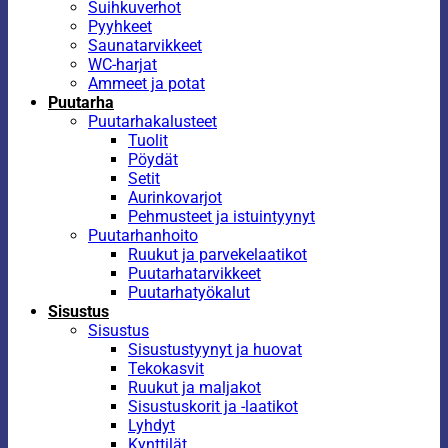
Suihkuverhot
Pyyhkeet
Saunatarvikkeet
WC-harjat
Ammeet ja potat
Puutarha
Puutarhakalusteet
Tuolit
Pöydät
Setit
Aurinkovarjot
Pehmusteet ja istuintyynyt
Puutarhanhoito
Ruukut ja parvekelaatikot
Puutarhatarvikkeet
Puutarhatyökalut
Sisustus
Sisustus
Sisustustyynyt ja huovat
Tekokasvit
Ruukut ja maljakot
Sisustuskorit ja -laatikot
Lyhdyt
Kynttilät