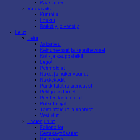
Pääsiäinen
Vapaa-aika
Kuntoilu
Laukut
Retkeily ja veneily
Lelut
Lelut
Askartelu
Keinuhevoset ja keppihevoset
Koti- ja kauppaleikit
Legot
Pehmolelut
Nuket ja nukenvaunut
Nukkekodit
Parkkitalot ja ajoneuvot
Pelit ja soittimet
Pienten lasten lelut
Potkuttelijat
Toimintalelut ja hahmot
Vesilelut
Lastenjuhlat
Foliopallot
Kertakäyttöastiat
Halloween