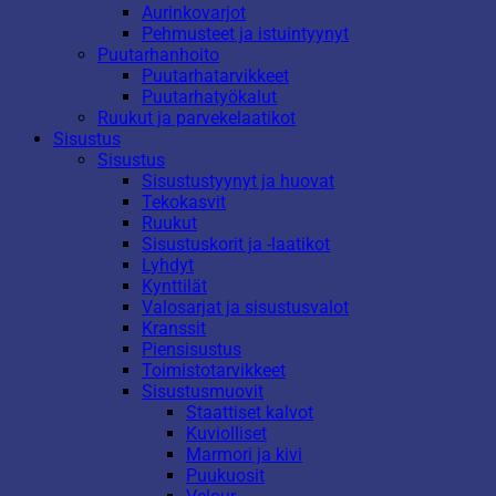
Aurinkovarjot
Pehmusteet ja istuintyynyt
Puutarhanhoito
Puutarhatarvikkeet
Puutarhatyökalut
Ruukut ja parvekelaatikot
Sisustus
Sisustus
Sisustustyynyt ja huovat
Tekokasvit
Ruukut
Sisustuskorit ja -laatikot
Lyhdyt
Kynttilät
Valosarjat ja sisustusvalot
Kranssit
Piensisustus
Toimistotarvikkeet
Sisustusmuovit
Staattiset kalvot
Kuviolliset
Marmori ja kivi
Puukuosit