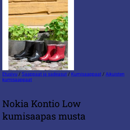
Etusivu
/
Saappaat ja sadeasut
/
Kumisaappaat
/
Aikuisten
kumisaappaat
Nokia Kontio Low
kumisaapas musta