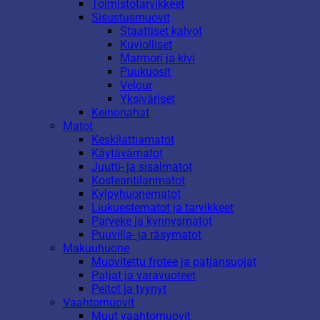
Toimistotarvikkeet
Sisustusmuovit
Staattiset kalvot
Kuviolliset
Marmori ja kivi
Puukuosit
Velour
Yksiväriset
Keinonahat
Matot
Keskilattiamatot
Käytävämatot
Juutti- ja sisalmatot
Kosteantilanmatot
Kylpyhuonematot
Liukuestematot ja tarvikkeet
Parveke ja kynnysmatot
Puuvilla- ja räsymatot
Makuuhuone
Muovitettu frotee ja patjansuojat
Patjat ja varavuoteet
Peitot ja tyynyt
Vaahtomuovit
Muut vaahtomuovit