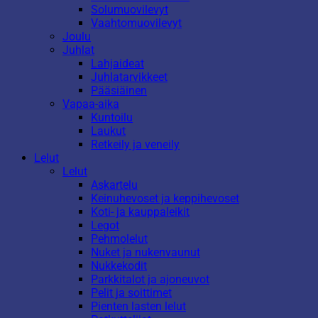
Solumuovilevyt
Vaahtomuovilevyt
Joulu
Juhlat
Lahjaideat
Juhlatarvikkeet
Pääsiäinen
Vapaa-aika
Kuntoilu
Laukut
Retkeily ja veneily
Lelut
Lelut
Askartelu
Keinuhevoset ja keppihevoset
Koti- ja kauppaleikit
Legot
Pehmolelut
Nuket ja nukenvaunut
Nukkekodit
Parkkitalot ja ajoneuvot
Pelit ja soittimet
Pienten lasten lelut