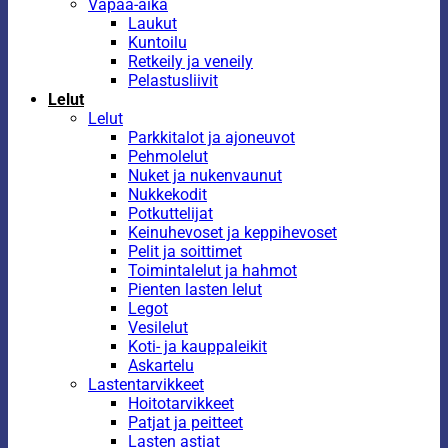
Vapaa-aika
Laukut
Kuntoilu
Retkeily ja veneily
Pelastusliivit
Lelut
Lelut
Parkkitalot ja ajoneuvot
Pehmolelut
Nuket ja nukenvaunut
Nukkekodit
Potkuttelijat
Keinuhevoset ja keppihevoset
Pelit ja soittimet
Toimintalelut ja hahmot
Pienten lasten lelut
Legot
Vesilelut
Koti- ja kauppaleikit
Askartelu
Lastentarvikkeet
Hoitotarvikkeet
Patjat ja peitteet
Lasten astiat