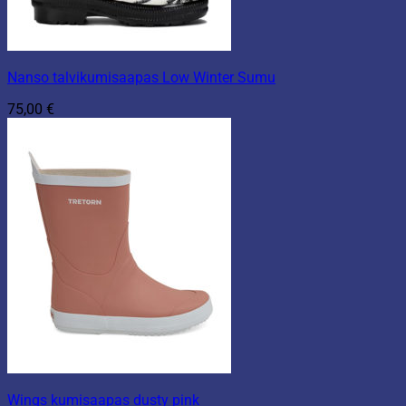
Nanso talvikumisaapas Low Winter Sumu
75,00
€
Wings kumisaapas dusty pink