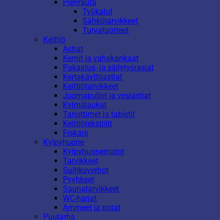
Pienrauta
Työkalut
Sähkötarvikkeet
Turvatuotteet
Keittiö
Astiat
Kernit ja vahakankaat
Pakastus- ja säilytysrasiat
Kertakäyttöastiat
Keittiötarvikkeet
Juomapullot ja vesiastiat
Kylmälaukut
Tarjottimet ja tabletit
Keittiötekstiilit
Fiskars
Kylpyhuone
Kylpyhuonematot
Tarvikkeet
Suihkuverhot
Pyyhkeet
Saunatarvikkeet
WC-harjat
Ammeet ja potat
Puutarha