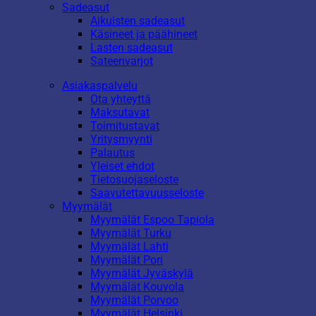
Sadeasut
Aikuisten sadeasut
Käsineet ja päähineet
Lasten sadeasut
Sateenvarjot
Asiakaspalvelu
Ota yhteyttä
Maksutavat
Toimitustavat
Yritysmyynti
Palautus
Yleiset ehdot
Tietosuojaseloste
Saavutettavuusseloste
Myymälät
Myymälät Espoo Tapiola
Myymälät Turku
Myymälät Lahti
Myymälät Pori
Myymälät Jyväskylä
Myymälät Kouvola
Myymälät Porvoo
Myymälät Helsinki