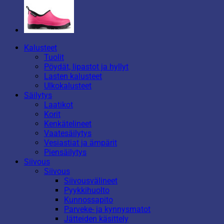
Kalusteet
Tuolit
Pöydät, lipastot ja hyllyt
Lasten kalusteet
Ulkokalusteet
Säilytys
Laatikot
Korit
Kenkätelineet
Vaatesäilytys
Vesiastiat ja ämpärit
Piensäilytys
Siivous
Siivous
Siivousvälineet
Pyykkihuolto
Kunnossapito
Parveke- ja kynnysmatot
Jätteiden käsittely