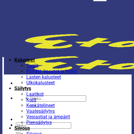
Kalusteet
Tuolit
Pöydät, lipastot ja hyllyt
Lasten kalusteet
Ulkokalusteet
Säilytys
Laatikot
Etsi:
Korit
Kenkätelineet
Vaatesäilytys
Vesiastiat ja ämpärit
Piensäilytys
Etsi:
Siivous
Siivous