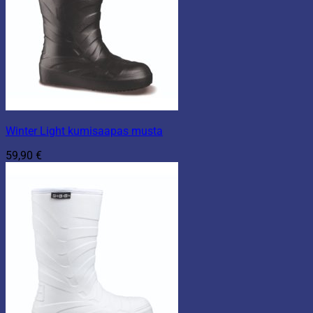
Winter Light kumisaapas musta
59,90
€