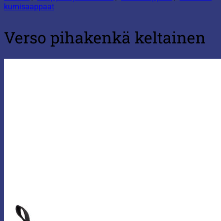
kumisaappaat
Verso pihakenkä keltainen