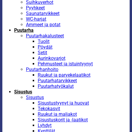
Suihkuverhot
Pyyhkeet
Saunatarvikkeet
WC-harjat
Ammeet ja potat
Puutarha
Puutarhakalusteet
Tuolit
Pöydät
Setit
Aurinkovarjot
Pehmusteet ja istuintyynyt
Puutarhanhoito
Ruukut ja parvekelaatikot
Puutarhatarvikkeet
Puutarhatyökalut
Sisustus
Sisustus
Sisustustyynyt ja huovat
Tekokasvit
Ruukut ja maljakot
Sisustuskorit ja -laatikot
Lyhdyt
Kynttilät