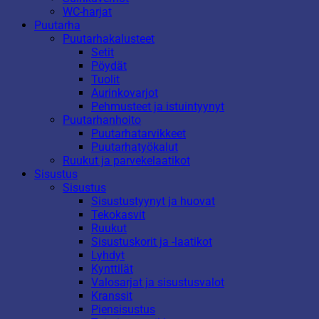
WC-harjat
Puutarha
Puutarhakalusteet
Setit
Pöydät
Tuolit
Aurinkovarjot
Pehmusteet ja istuintyynyt
Puutarhanhoito
Puutarhatarvikkeet
Puutarhatyökalut
Ruukut ja parvekelaatikot
Sisustus
Sisustus
Sisustustyynyt ja huovat
Tekokasvit
Ruukut
Sisustuskorit ja -laatikot
Lyhdyt
Kynttilät
Valosarjat ja sisustusvalot
Kranssit
Piensisustus