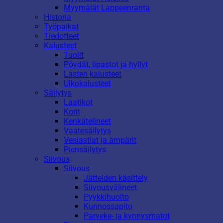
Myymälät Lappeenranta
Historia
Työpaikat
Tiedotteet
Kalusteet
Tuolit
Pöydät, lipastot ja hyllyt
Lasten kalusteet
Ulkokalusteet
Säilytys
Laatikot
Korit
Kenkätelineet
Vaatesäilytys
Vesiastiat ja ämpärit
Piensäilytys
Siivous
Siivous
Jätteiden käsittely
Siivousvälineet
Pyykkihuolto
Kunnossapito
Parveke- ja kynnysmatot