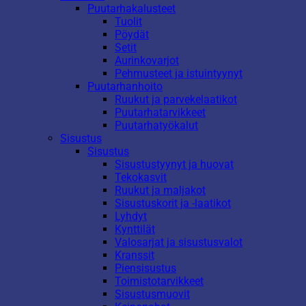
Puutarhakalusteet
Tuolit
Pöydät
Setit
Aurinkovarjot
Pehmusteet ja istuintyynyt
Puutarhanhoito
Ruukut ja parvekelaatikot
Puutarhatarvikkeet
Puutarhatyökalut
Sisustus
Sisustus
Sisustustyynyt ja huovat
Tekokasvit
Ruukut ja maljakot
Sisustuskorit ja -laatikot
Lyhdyt
Kynttilät
Valosarjat ja sisustusvalot
Kranssit
Piensisustus
Toimistotarvikkeet
Sisustusmuovit