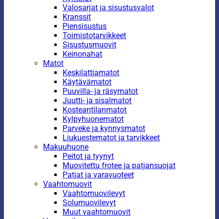
Valosarjat ja sisustusvalot
Kranssit
Piensisustus
Toimistotarvikkeet
Sisustusmuovit
Keinonahat
Matot
Keskilattiamatot
Käytävämatot
Puuvilla- ja räsymatot
Juutti- ja sisalmatot
Kosteantilanmatot
Kylpyhuonematot
Parveke ja kynnysmatot
Liukuestematot ja tarvikkeet
Makuuhuone
Peitot ja tyynyt
Muovitettu frotee ja patjansuojat
Patjat ja varavuoteet
Vaahtomuovit
Vaahtomuovilevyt
Solumuovilevyt
Muut vaahtomuovit