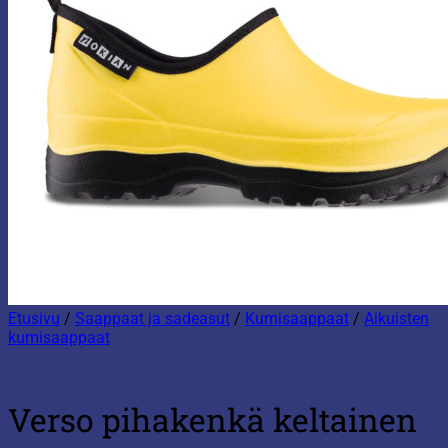
Etusivu
/
Saappaat ja sadeasut
/
Kumisaappaat
/
Aikuisten
kumisaappaat
Verso pihakenkä keltainen