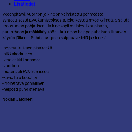
Lisätiedot
Vedenpitävä, vuoriton jalkine on valmistettu pehmeästä
synteettisestä EVA-kumiseoksesta, joka kestää myös kylmää. Sisältää
irrotettavan pohjallisen. Jalkine sopii mainiosti kotipihaan,
puutarhaan ja mökkikäyttöön. Jalkine on helppo puhdistaa likaavan
käytön jälkeen. Puhdistus: pesu saippuavedellä ja sienellä.
-nopeati kuivuva pihakenkä
-nilkkakorkuinen
-vetolenkki kannassa
-vuoriton
-materiaali EVA-kumiseos
-kuvioitu ulkopohja
-irroitettava pohjallinen
-helposti puhdistettava
Nokian Jalkineet