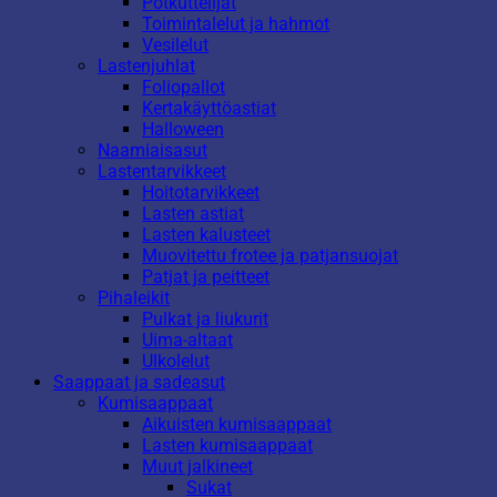
Potkuttelijat
Toimintalelut ja hahmot
Vesilelut
Lastenjuhlat
Foliopallot
Kertakäyttöastiat
Halloween
Naamiaisasut
Lastentarvikkeet
Hoitotarvikkeet
Lasten astiat
Lasten kalusteet
Muovitettu frotee ja patjansuojat
Patjat ja peitteet
Pihaleikit
Pulkat ja liukurit
Uima-altaat
Ulkolelut
Saappaat ja sadeasut
Kumisaappaat
Aikuisten kumisaappaat
Lasten kumisaappaat
Muut jalkineet
Sukat