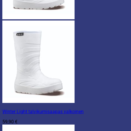
Winter Light talvikumisaapas valkoinen
59,90
€