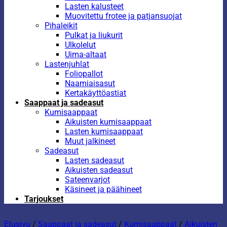
Lasten kalusteet
Muovitettu frotee ja patjansuojat
Pihaleikit
Pulkat ja liukurit
Ulkolelut
Uima-altaat
Lastenjuhlat
Foliopallot
Naamiaisasut
Kertakäyttöastiat
Saappaat ja sadeasut
Kumisaappaat
Aikuisten kumisaappaat
Lasten kumisaappaat
Muut jalkineet
Sadeasut
Lasten sadeasut
Aikuisten sadeasut
Sateenvarjot
Käsineet ja päähineet
Tarjoukset
Etusivu
/
Saappaat ja sadeasut
/
Kumisaappaat
/
Aikuisten