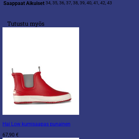
Saappaat Aikuiset
34, 35, 36, 37, 38, 39, 40, 41, 42, 43
Tutustu myös
Hai Low kumisaapas punainen
67,90
€