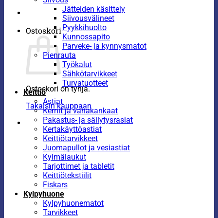
Jätteiden käsittely
Siivousvälineet
Pyykkihuolto
Ostoskori
Kunnossapito
Parveke- ja kynnysmatot
Pienrauta
Työkalut
Sähkötarvikkeet
Turvatuotteet
Ostoskori on tyhjä.
Keittiö
Astiat
Takaisin kauppaan
Kernit ja vahakankaat
Pakastus- ja säilytysrasiat
Kertakäyttöastiat
Keittiötarvikkeet
Juomapullot ja vesiastiat
Kylmälaukut
Tarjottimet ja tabletit
Keittiötekstiilit
Fiskars
Kylpyhuone
Kylpyhuonematot
Tarvikkeet