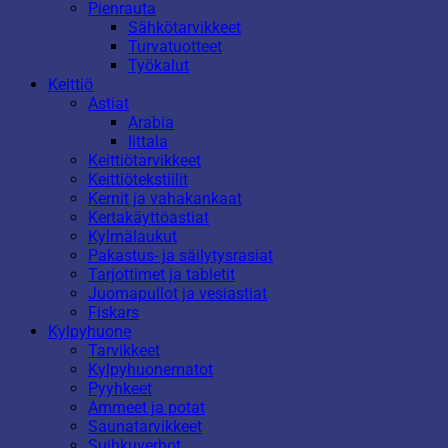
Pienrauta
Sähkötarvikkeet
Turvatuotteet
Työkalut
Keittiö
Astiat
Arabia
Iittala
Keittiötarvikkeet
Keittiötekstiilit
Kernit ja vahakankaat
Kertakäyttöastiat
Kylmälaukut
Pakastus- ja säilytysrasiat
Tarjottimet ja tabletit
Juomapullot ja vesiastiat
Fiskars
Kylpyhuone
Tarvikkeet
Kylpyhuonematot
Pyyhkeet
Ammeet ja potat
Saunatarvikkeet
Suihkuverhot