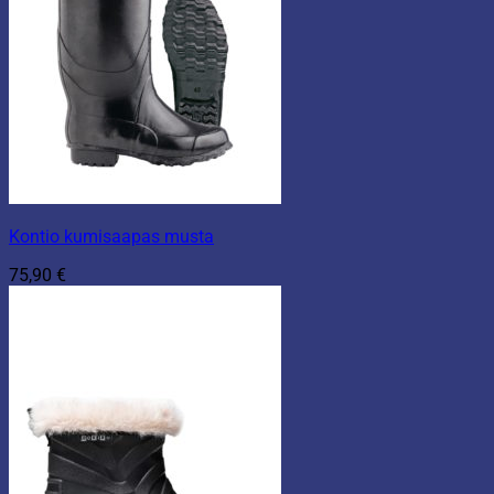
Kontio kumisaapas musta
75,90
€