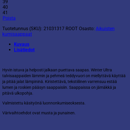
määrä
39
40
41
Poista
Tuotetunnus (SKU):
21031317 ROOT
Osasto:
Aikuisten
kumisaappaat
Kuvaus
Lisätiedot
Hyvin istuva ja helposti jalkaan puettava saapas. Winter Ultra
talvisaappaiden lämmin ja pehmeä teddyvuori on miellyttävä käyttää
ja pitää jalat lämpininä. Kiristettävä, tekstiilinen varrensuu estää
lumen ja roskien pääsyn saappaisiin. Saappaissa on jämäkkä ja
pitävä ulkopohja.
Valmistettu käsityönä luonnonkumiseoksesta.
Värivaihtoehdot ovat musta ja punainen.