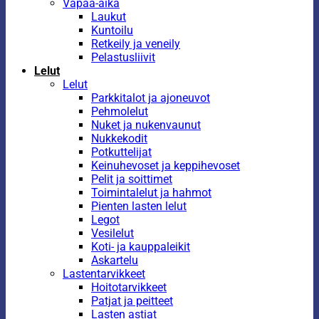
Vapaa-aika
Laukut
Kuntoilu
Retkeily ja veneily
Pelastusliivit
Lelut
Lelut
Parkkitalot ja ajoneuvot
Pehmolelut
Nuket ja nukenvaunut
Nukkekodit
Potkuttelijat
Keinuhevoset ja keppihevoset
Pelit ja soittimet
Toimintalelut ja hahmot
Pienten lasten lelut
Legot
Vesilelut
Koti- ja kauppaleikit
Askartelu
Lastentarvikkeet
Hoitotarvikkeet
Patjat ja peitteet
Lasten astiat