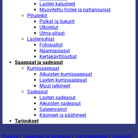
Lasten kalusteet
Muovitettu frotee ja patjansuojat
Pihaleikit
Pulkat ja liukurit
Ulkolelut
Uima-altaat
Lastenjuhlat
Foliopallot
Naamiaisasut
Kertakäyttöastiat
Saappaat ja sadeasut
Kumisaappaat
Aikuisten kumisaappaat
Lasten kumisaappaat
Muut jalkineet
Sadeasut
Lasten sadeasut
Aikuisten sadeasut
Sateenvarjot
Käsineet ja päähineet
Tarjoukset
Etusivu
/
Saappaat ja sadeasut
/
Kumisaappaat
/
Aikuisten