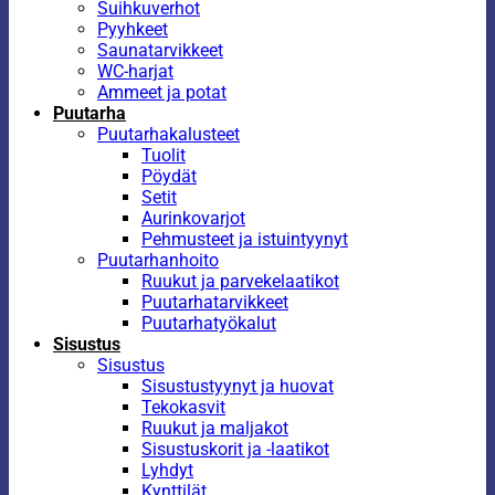
Suihkuverhot
Pyyhkeet
Saunatarvikkeet
WC-harjat
Ammeet ja potat
Puutarha
Puutarhakalusteet
Tuolit
Pöydät
Setit
Aurinkovarjot
Pehmusteet ja istuintyynyt
Puutarhanhoito
Ruukut ja parvekelaatikot
Puutarhatarvikkeet
Puutarhatyökalut
Sisustus
Sisustus
Sisustustyynyt ja huovat
Tekokasvit
Ruukut ja maljakot
Sisustuskorit ja -laatikot
Lyhdyt
Kynttilät