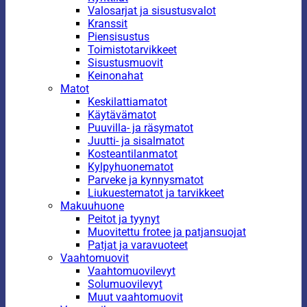
Valosarjat ja sisustusvalot
Kranssit
Piensisustus
Toimistotarvikkeet
Sisustusmuovit
Keinonahat
Matot
Keskilattiamatot
Käytävämatot
Puuvilla- ja räsymatot
Juutti- ja sisalmatot
Kosteantilanmatot
Kylpyhuonematot
Parveke ja kynnysmatot
Liukuestematot ja tarvikkeet
Makuuhuone
Peitot ja tyynyt
Muovitettu frotee ja patjansuojat
Patjat ja varavuoteet
Vaahtomuovit
Vaahtomuovilevyt
Solumuovilevyt
Muut vaahtomuovit