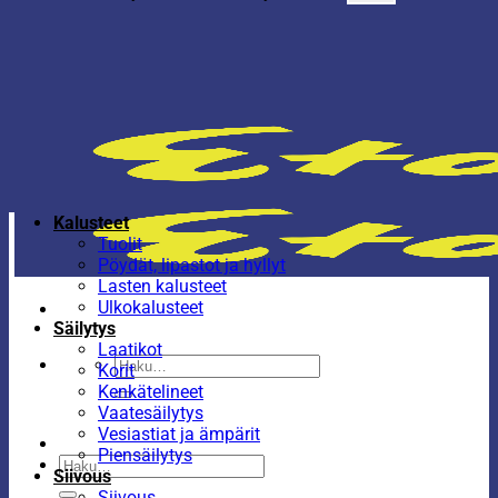
Kalusteet
Tuolit
Pöydät, lipastot ja hyllyt
Lasten kalusteet
Ulkokalusteet
Säilytys
Laatikot
Etsi:
Korit
Kenkätelineet
Vaatesäilytys
Vesiastiat ja ämpärit
Piensäilytys
Etsi:
Siivous
Siivous