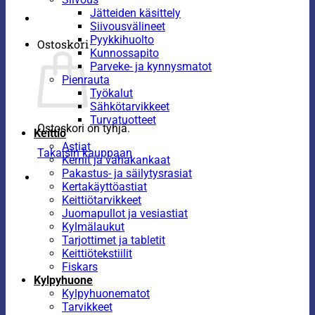
Jätteiden käsittely
Siivousvälineet
Pyykkihuolto
Ostoskori
Kunnossapito
Parveke- ja kynnysmatot
Pienrauta
Työkalut
Sähkötarvikkeet
Turvatuotteet
Ostoskori on tyhjä.
Keittiö
Astiat
Takaisin kauppaan
Kernit ja vahakankaat
Pakastus- ja säilytysrasiat
Kertakäyttöastiat
Keittiötarvikkeet
Juomapullot ja vesiastiat
Kylmälaukut
Tarjottimet ja tabletit
Keittiötekstiilit
Fiskars
Kylpyhuone
Kylpyhuonematot
Tarvikkeet