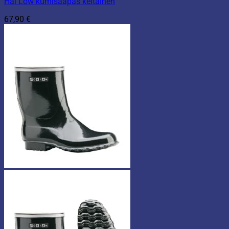
Hai Low kumisaapas keltainen
67,90
€