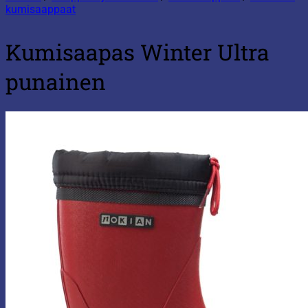
kumisaappaat
Kumisaapas Winter Ultra
punainen