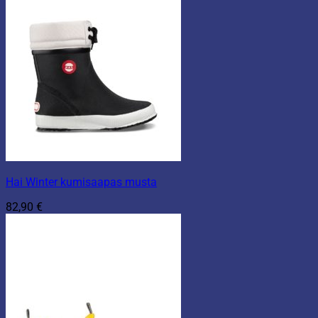
Hai Winter kumisaapas musta
82,90
€