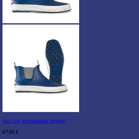
Hai Low kumisaapas sininen
67,90
€