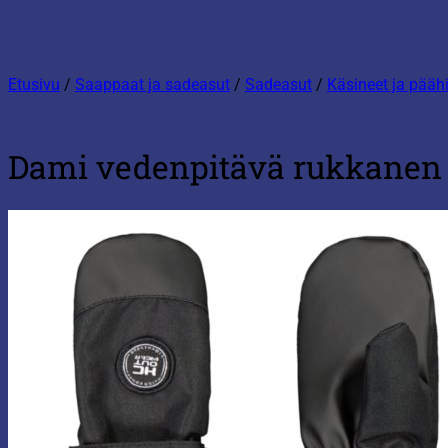
Etusivu
/
Saappaat ja sadeasut
/
Sadeasut
/
Käsineet ja pääh
Dami vedenpitävä rukkanen