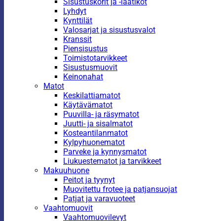
Sisustuskorit ja -laatikot
Lyhdyt
Kynttilät
Valosarjat ja sisustusvalot
Kranssit
Piensisustus
Toimistotarvikkeet
Sisustusmuovit
Keinonahat
Matot
Keskilattiamatot
Käytävämatot
Puuvilla- ja räsymatot
Juutti- ja sisalmatot
Kosteantilanmatot
Kylpyhuonematot
Parveke ja kynnysmatot
Liukuestematot ja tarvikkeet
Makuuhuone
Peitot ja tyynyt
Muovitettu frotee ja patjansuojat
Patjat ja varavuoteet
Vaahtomuovit
Vaahtomuovilevyt