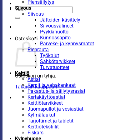
Piensäilytys
Siivous
Etsi:
Siivous
Jätteiden käsittely
Siivousvälineet
Pyykkihuolto
Kunnossapito
Ostoskori
Parveke- ja kynnysmatot
Pienrauta
Työkalut
Sähkötarvikkeet
Turvatuotteet
Keittiö
Ostoskori on tyhjä.
Astiat
Kernit ja vahakankaat
Takaisin kauppaan
Pakastus- ja säilytysrasiat
Kertakäyttöastiat
Keittiötarvikkeet
Juomapullot ja vesiastiat
Kylmälaukut
Tarjottimet ja tabletit
Keittiötekstiilit
Fiskars
Kylpyhuone