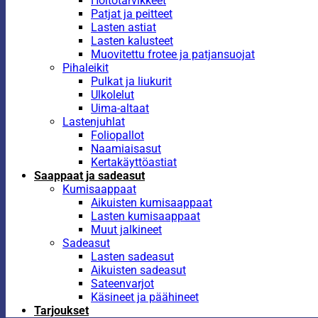
Hoitotarvikkeet
Patjat ja peitteet
Lasten astiat
Lasten kalusteet
Muovitettu frotee ja patjansuojat
Pihaleikit
Pulkat ja liukurit
Ulkolelut
Uima-altaat
Lastenjuhlat
Foliopallot
Naamiaisasut
Kertakäyttöastiat
Saappaat ja sadeasut
Kumisaappaat
Aikuisten kumisaappaat
Lasten kumisaappaat
Muut jalkineet
Sadeasut
Lasten sadeasut
Aikuisten sadeasut
Sateenvarjot
Käsineet ja päähineet
Tarjoukset