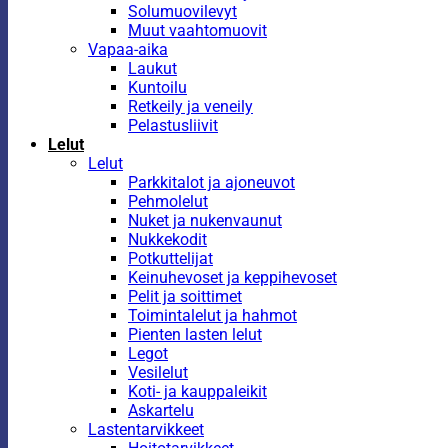
Solumuovilevyt
Muut vaahtomuovit
Vapaa-aika
Laukut
Kuntoilu
Retkeily ja veneily
Pelastusliivit
Lelut
Lelut
Parkkitalot ja ajoneuvot
Pehmolelut
Nuket ja nukenvaunut
Nukkekodit
Potkuttelijat
Keinuhevoset ja keppihevoset
Pelit ja soittimet
Toimintalelut ja hahmot
Pienten lasten lelut
Legot
Vesilelut
Koti- ja kauppaleikit
Askartelu
Lastentarvikkeet