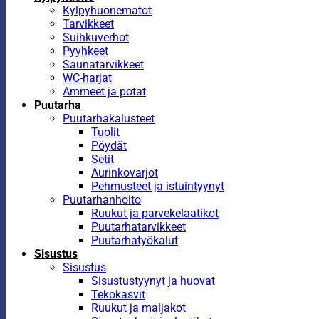
Kylpyhuonematot
Tarvikkeet
Suihkuverhot
Pyyhkeet
Saunatarvikkeet
WC-harjat
Ammeet ja potat
Puutarha
Puutarhakalusteet
Tuolit
Pöydät
Setit
Aurinkovarjot
Pehmusteet ja istuintyynyt
Puutarhanhoito
Ruukut ja parvekelaatikot
Puutarhatarvikkeet
Puutarhatyökalut
Sisustus
Sisustus
Sisustustyynyt ja huovat
Tekokasvit
Ruukut ja maljakot