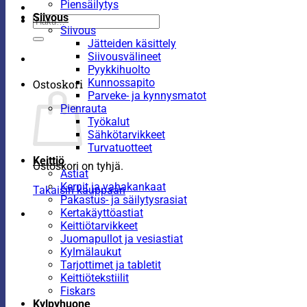
Piensäilytys
Siivous
Etsi:
Siivous
Jätteiden käsittely
Siivousvälineet
Pyykkihuolto
Kunnossapito
Ostoskori
Parveke- ja kynnysmatot
Pienrauta
Työkalut
Sähkötarvikkeet
Turvatuotteet
Keittiö
Ostoskori on tyhjä.
Astiat
Kernit ja vahakankaat
Takaisin kauppaan
Pakastus- ja säilytysrasiat
Kertakäyttöastiat
Keittiötarvikkeet
Juomapullot ja vesiastiat
Kylmälaukut
Tarjottimet ja tabletit
Keittiötekstiilit
Fiskars
Kylpyhuone