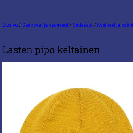
Etusivu
/
Saappaat ja sadeasut
/
Sadeasut
/
Käsineet ja pääh
Lasten pipo keltainen