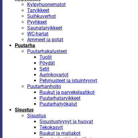
Kylpyhuonematot
Tarvikkeet
Suihkuverhot
Pyyhkeet
Saunatarvikkeet
WC-harjat
Ammeet ja potat
Puutarha
Puutarhakalusteet
Tuolit
Pöydät
Setit
Aurinkovarjot
Pehmusteet ja istuintyynyt
Puutarhanhoito
Ruukut ja parvekelaatikot
Puutarhatarvikkeet
Puutarhatyökalut
Sisustus
Sisustus
Sisustustyynyt ja huovat
Tekokasvit
Ruukut ja maljakot