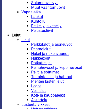
Solumuovilevyt
Muut vaahtomuovit
Vapaa-aika
Laukut
Kuntoilu
Retkeily ja veneily
Pelastusliivit
Lelut
Lelut
Parkkitalot ja ajoneuvot
Pehmolelut
Nuket ja nukenvaunut
Nukkekodit
Potkuttelijat
Keinuhevoset ja keppihevoset
Pelit ja soittimet
Toimintalelut ja hahmot
Pienten lasten lelut
Legot
Vesilelut
Koti- ja kauppaleikit
Askartelu
Lastentarvikkeet