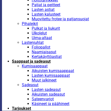
Hoitotarvikkeet
Patjat ja peitteet
Lasten astiat
Lasten kalusteet
Muovitettu frotee ja patjansuojat
Pihaleikit
Pulkat ja liukurit
Ulkolelut
Uima-altaat
Lastenjuhlat
Foliopallot
Naamiaisasut
Kertakäyttöastiat
Saappaat ja sadeasut
Kumisaappaat
Aikuisten kumisaappaat
Lasten kumisaappaat
Muut jalkineet
Sadeasut
Lasten sadeasut
Aikuisten sadeasut
Sateenvarjot
Käsineet ja päähineet
Tarjoukset