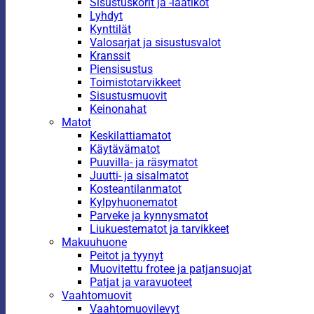
Sisustuskorit ja -laatikot
Lyhdyt
Kynttilät
Valosarjat ja sisustusvalot
Kranssit
Piensisustus
Toimistotarvikkeet
Sisustusmuovit
Keinonahat
Matot
Keskilattiamatot
Käytävämatot
Puuvilla- ja räsymatot
Juutti- ja sisalmatot
Kosteantilanmatot
Kylpyhuonematot
Parveke ja kynnysmatot
Liukuestematot ja tarvikkeet
Makuuhuone
Peitot ja tyynyt
Muovitettu frotee ja patjansuojat
Patjat ja varavuoteet
Vaahtomuovit
Vaahtomuovilevyt