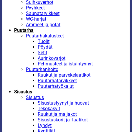
Suihkuverhot
Pyyhkeet
Saunatarvikkeet
WC-harjat
Ammeet ja potat
Puutarha
Puutarhakalusteet
Tuolit
Pöydät
Setit
Aurinkovarjot
Pehmusteet ja istuintyynyt
Puutarhanhoito
Ruukut ja parvekelaatikot
Puutarhatarvikkeet
Puutarhatyökalut
Sisustus
Sisustus
Sisustustyynyt ja huovat
Tekokasvit
Ruukut ja maljakot
Sisustuskorit ja -laatikot
Lyhdyt
Kynttilät