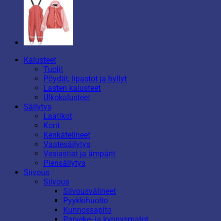
Kalusteet
Tuolit
Pöydät, lipastot ja hyllyt
Lasten kalusteet
Ulkokalusteet
Säilytys
Laatikot
Korit
Kenkätelineet
Vaatesäilytys
Vesiastiat ja ämpärit
Piensäilytys
Siivous
Siivous
Siivousvälineet
Pyykkihuolto
Kunnossapito
Parveke- ja kynnysmatot