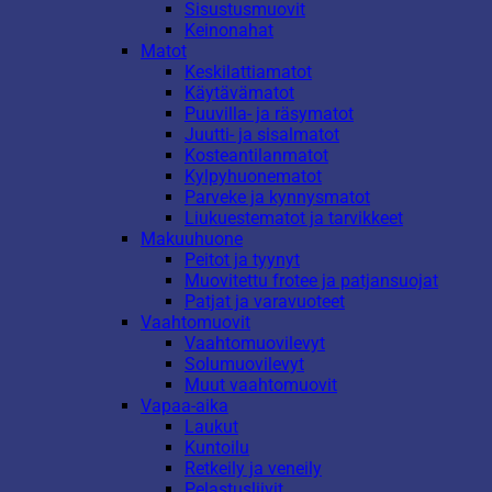
Sisustusmuovit
Keinonahat
Matot
Keskilattiamatot
Käytävämatot
Puuvilla- ja räsymatot
Juutti- ja sisalmatot
Kosteantilanmatot
Kylpyhuonematot
Parveke ja kynnysmatot
Liukuestematot ja tarvikkeet
Makuuhuone
Peitot ja tyynyt
Muovitettu frotee ja patjansuojat
Patjat ja varavuoteet
Vaahtomuovit
Vaahtomuovilevyt
Solumuovilevyt
Muut vaahtomuovit
Vapaa-aika
Laukut
Kuntoilu
Retkeily ja veneily
Pelastusliivit