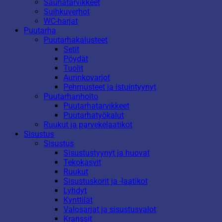
Saunatarvikkeet
Suihkuverhot
WC-harjat
Puutarha
Puutarhakalusteet
Setit
Pöydät
Tuolit
Aurinkovarjot
Pehmusteet ja istuintyynyt
Puutarhanhoito
Puutarhatarvikkeet
Puutarhatyökalut
Ruukut ja parvekelaatikot
Sisustus
Sisustus
Sisustustyynyt ja huovat
Tekokasvit
Ruukut
Sisustuskorit ja -laatikot
Lyhdyt
Kynttilät
Valosarjat ja sisustusvalot
Kranssit