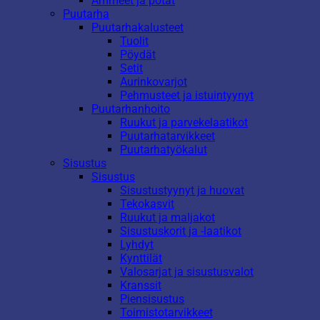
Ammeet ja potat
Puutarha
Puutarhakalusteet
Tuolit
Pöydät
Setit
Aurinkovarjot
Pehmusteet ja istuintyynyt
Puutarhanhoito
Ruukut ja parvekelaatikot
Puutarhatarvikkeet
Puutarhatyökalut
Sisustus
Sisustus
Sisustustyynyt ja huovat
Tekokasvit
Ruukut ja maljakot
Sisustuskorit ja -laatikot
Lyhdyt
Kynttilät
Valosarjat ja sisustusvalot
Kranssit
Piensisustus
Toimistotarvikkeet