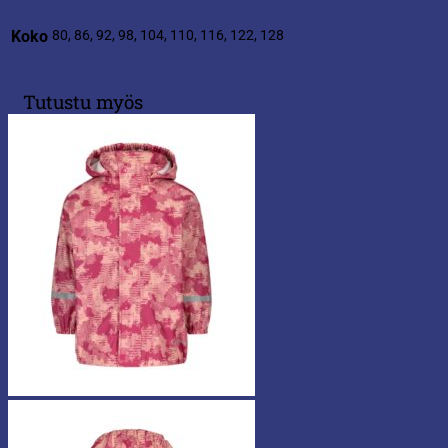
Koko
80, 86, 92, 98, 104, 110, 116, 122, 128
Tutustu myös