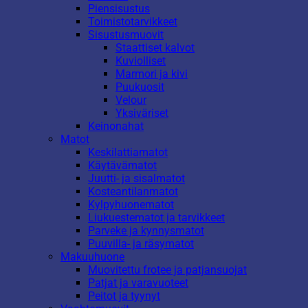
Piensisustus
Toimistotarvikkeet
Sisustusmuovit
Staattiset kalvot
Kuviolliset
Marmori ja kivi
Puukuosit
Velour
Yksiväriset
Keinonahat
Matot
Keskilattiamatot
Käytävämatot
Juutti- ja sisalmatot
Kosteantilanmatot
Kylpyhuonematot
Liukuestematot ja tarvikkeet
Parveke ja kynnysmatot
Puuvilla- ja räsymatot
Makuuhuone
Muovitettu frotee ja patjansuojat
Patjat ja varavuoteet
Peitot ja tyynyt