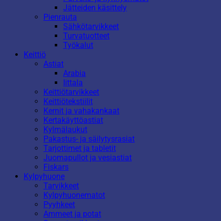
Jätteiden käsittely
Pienrauta
Sähkötarvikkeet
Turvatuotteet
Työkalut
Keittiö
Astiat
Arabia
Iittala
Keittiötarvikkeet
Keittiötekstiilit
Kernit ja vahakankaat
Kertakäyttöastiat
Kylmälaukut
Pakastus- ja säilytysrasiat
Tarjottimet ja tabletit
Juomapullot ja vesiastiat
Fiskars
Kylpyhuone
Tarvikkeet
Kylpyhuonematot
Pyyhkeet
Ammeet ja potat