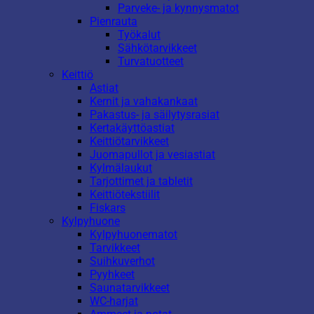
Parveke- ja kynnysmatot
Pienrauta
Työkalut
Sähkötarvikkeet
Turvatuotteet
Keittiö
Astiat
Kernit ja vahakankaat
Pakastus- ja säilytysrasiat
Kertakäyttöastiat
Keittiötarvikkeet
Juomapullot ja vesiastiat
Kylmälaukut
Tarjottimet ja tabletit
Keittiötekstiilit
Fiskars
Kylpyhuone
Kylpyhuonematot
Tarvikkeet
Suihkuverhot
Pyyhkeet
Saunatarvikkeet
WC-harjat