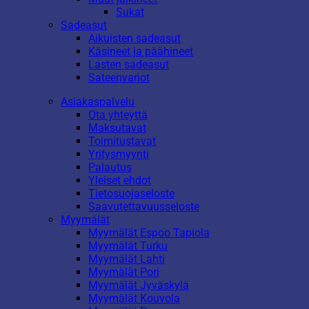
Sukat
Sadeasut
Aikuisten sadeasut
Käsineet ja päähineet
Lasten sadeasut
Sateenvarjot
Asiakaspalvelu
Ota yhteyttä
Maksutavat
Toimitustavat
Yritysmyynti
Palautus
Yleiset ehdot
Tietosuojaseloste
Saavutettavuusseloste
Myymälät
Myymälät Espoo Tapiola
Myymälät Turku
Myymälät Lahti
Myymälät Pori
Myymälät Jyväskylä
Myymälät Kouvola