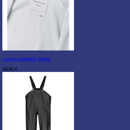
Lampi sadetakki Vihreä
34,90
€