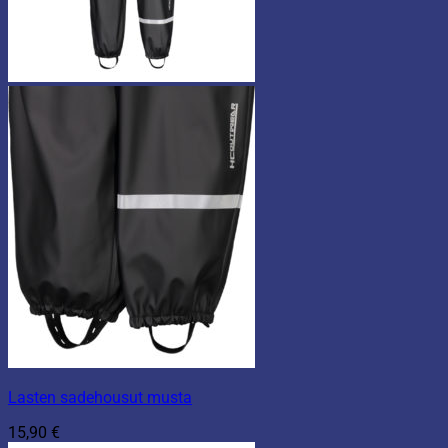
Lasten sadehousut musta
15,90
€