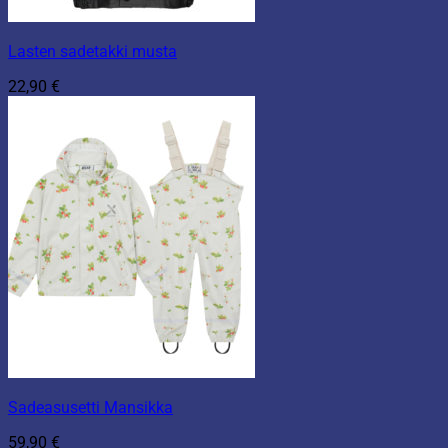
Lasten sadetakki musta
22,90
€
Sadeasusetti Mansikka
59,90
€