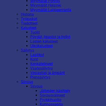
Myymälät Porvoo
Myymälät Helsinki
Myymälät Lappeenranta
Historia
Työpaikat
Tiedotteet
Kalusteet
Tuolit
Pöydät, lipastot ja hyllyt
Lasten kalusteet
Ulkokalusteet
Säilytys
Laatikot
Korit
Kenkätelineet
Vaatesäilytys
Vesiastiat ja ämpärit
Piensäilytys
Siivous
Siivous
Jätteiden käsittely
Siivousvälineet
Pyykkihuolto
Kunnossapito