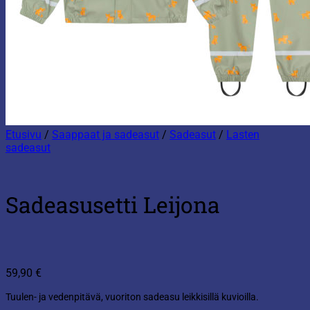
Etusivu
/
Saappaat ja sadeasut
/
Sadeasut
/
Lasten
sadeasut
Sadeasusetti Leijona
59,90
€
Tuulen- ja vedenpitävä, vuoriton sadeasu leikkisillä kuvioilla.