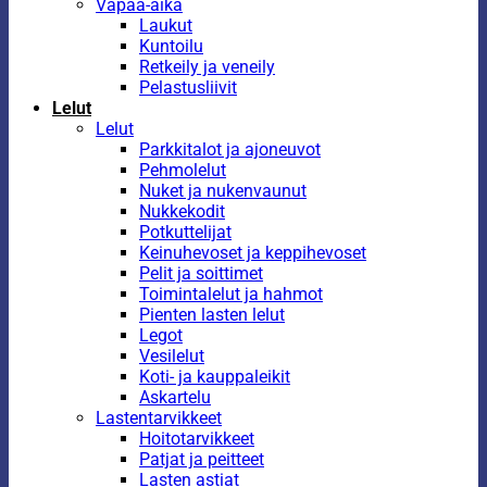
Vapaa-aika
Laukut
Kuntoilu
Retkeily ja veneily
Pelastusliivit
Lelut
Lelut
Parkkitalot ja ajoneuvot
Pehmolelut
Nuket ja nukenvaunut
Nukkekodit
Potkuttelijat
Keinuhevoset ja keppihevoset
Pelit ja soittimet
Toimintalelut ja hahmot
Pienten lasten lelut
Legot
Vesilelut
Koti- ja kauppaleikit
Askartelu
Lastentarvikkeet
Hoitotarvikkeet
Patjat ja peitteet
Lasten astiat