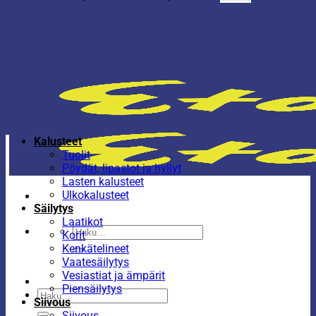
Kalusteet
Tuolit
Pöydät, lipastot ja hyllyt
Lasten kalusteet
Ulkokalusteet
Säilytys
Laatikot
Etsi:
Korit
Kenkätelineet
Vaatesäilytys
Vesiastiat ja ämpärit
Piensäilytys
Etsi:
Siivous
Siivous