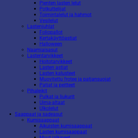
Pienten lasten lelut
Potkuttelijat
Toimintalelut ja hahmot
Vesilelut
Lastenjuhlat
Foliopallot
Kertakäyttöastiat
Halloween
Naamiaisasut
Lastentarvikkeet
Hoitotarvikkeet
Lasten astiat
Lasten kalusteet
Muovitettu frotee ja patjansuojat
Patjat ja peitteet
Pihaleikit
Pulkat ja liukurit
Uima-altaat
Ulkolelut
Saappaat ja sadeasut
Kumisaappaat
Aikuisten kumisaappaat
Lasten kumisaappaat
Muut jalkineet