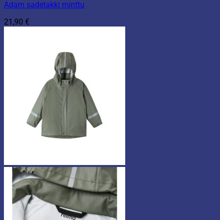
Adam sadetakki minttu
21,90
€