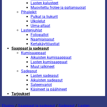
Lasten kalusteet
Muovitettu frotee ja patjansuojat
Pihaleikit
Pulkat ja liukurit
Ulkolelut
Uima-altaat
Lastenjuhlat
Foliopallot
Naamiaisasut
Kertakäyttöastiat
Saappaat ja sadeasut
Kumisaappaat
Aikuisten kumisaappaat
Lasten kumisaappaat
Muut jalkineet
Sadeasut
Lasten sadeasut
Aikuisten sadeasut
Sateenvarjot
Käsineet ja päähineet
Tarjoukset
Etusivu
/
Saappaat ja sadeasut
/
Sadeasut
/
Lasten