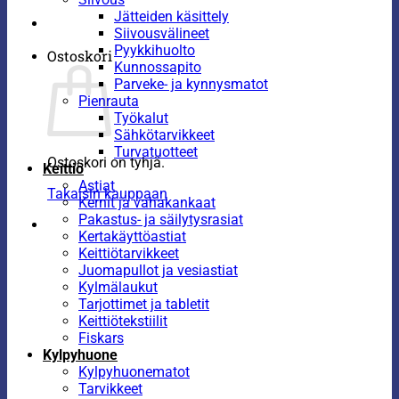
Jätteiden käsittely
Siivousvälineet
Pyykkihuolto
Ostoskori
Kunnossapito
Parveke- ja kynnysmatot
Pienrauta
Työkalut
Sähkötarvikkeet
Turvatuotteet
Ostoskori on tyhjä.
Keittiö
Astiat
Takaisin kauppaan
Kernit ja vahakankaat
Pakastus- ja säilytysrasiat
Kertakäyttöastiat
Keittiötarvikkeet
Juomapullot ja vesiastiat
Kylmälaukut
Tarjottimet ja tabletit
Keittiötekstiilit
Fiskars
Kylpyhuone
Kylpyhuonematot
Tarvikkeet