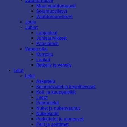
Vaahtomuovit
Muut vaahtomuovit
Solumuovilevyt
Vaahtomuovilevyt
Joulu
Juhlat
Lahjaideat
Juhlatarvikkeet
Pääsiäinen
Vapaa-aika
Kuntoilu
Laukut
Retkeily ja veneily
Lelut
Lelut
Askartelu
Keinuhevoset ja keppihevoset
Koti- ja kauppaleikit
Legot
Pehmolelut
Nuket ja nukenvaunut
Nukkekodit
Parkkitalot ja ajoneuvot
Pelit ja soittimet