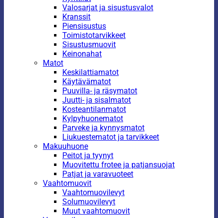
Valosarjat ja sisustusvalot
Kranssit
Piensisustus
Toimistotarvikkeet
Sisustusmuovit
Keinonahat
Matot
Keskilattiamatot
Käytävämatot
Puuvilla- ja räsymatot
Juutti- ja sisalmatot
Kosteantilanmatot
Kylpyhuonematot
Parveke ja kynnysmatot
Liukuestematot ja tarvikkeet
Makuuhuone
Peitot ja tyynyt
Muovitettu frotee ja patjansuojat
Patjat ja varavuoteet
Vaahtomuovit
Vaahtomuovilevyt
Solumuovilevyt
Muut vaahtomuovit