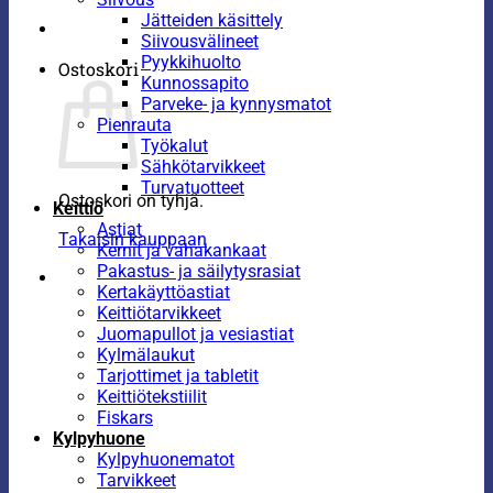
Jätteiden käsittely
Siivousvälineet
Pyykkihuolto
Ostoskori
Kunnossapito
Parveke- ja kynnysmatot
Pienrauta
Työkalut
Sähkötarvikkeet
Turvatuotteet
Ostoskori on tyhjä.
Keittiö
Astiat
Takaisin kauppaan
Kernit ja vahakankaat
Pakastus- ja säilytysrasiat
Kertakäyttöastiat
Keittiötarvikkeet
Juomapullot ja vesiastiat
Kylmälaukut
Tarjottimet ja tabletit
Keittiötekstiilit
Fiskars
Kylpyhuone
Kylpyhuonematot
Tarvikkeet