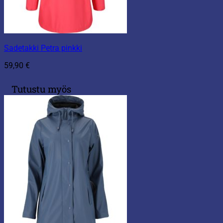
Sadetakki Petra pinkki
59,90
€
Tutustu myös