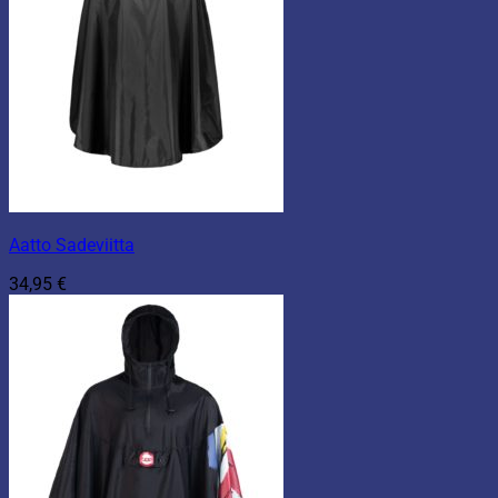
Aatto Sadeviitta
34,95
€