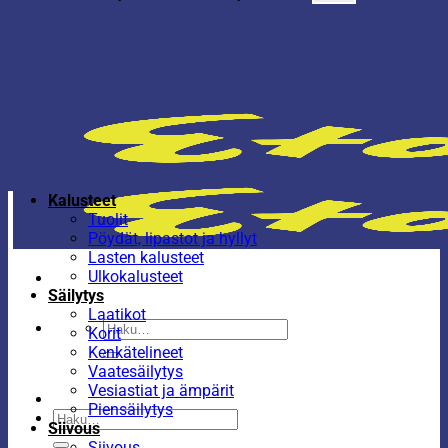
Kalusteet
Tuolit
Pöydät, lipastot ja hyllyt
Lasten kalusteet
Ulkokalusteet
Säilytys
Laatikot
Etsi:
Korit
Kenkätelineet
Vaatesäilytys
Vesiastiat ja ämpärit
Piensäilytys
Etsi:
Siivous
Siivous