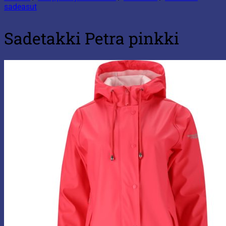
sadeasut
Sadetakki Petra pinkki