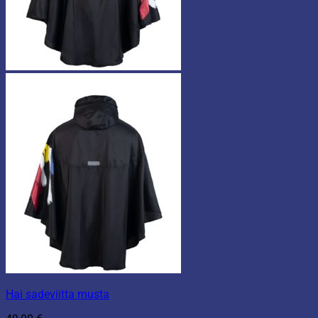
Hai sadeviitta musta