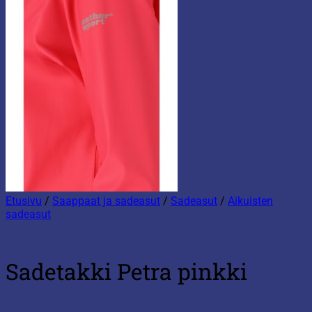
Etusivu
/
Saappaat ja sadeasut
/
Sadeasut
/
Aikuisten
sadeasut
Sadetakki Petra pinkki