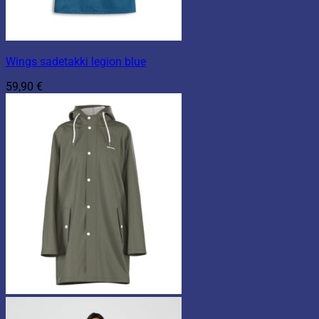
Wings sadetakki legion blue
59,90
€