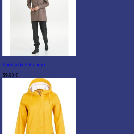
Sadetakki Petra iron
59,90
€