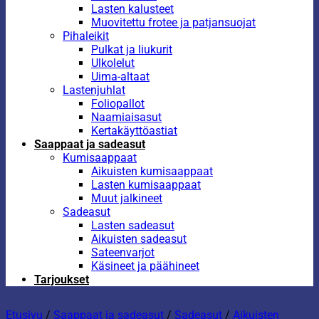
Lasten kalusteet
Muovitettu frotee ja patjansuojat
Pihaleikit
Pulkat ja liukurit
Ulkolelut
Uima-altaat
Lastenjuhlat
Foliopallot
Naamiaisasut
Kertakäyttöastiat
Saappaat ja sadeasut
Kumisaappaat
Aikuisten kumisaappaat
Lasten kumisaappaat
Muut jalkineet
Sadeasut
Lasten sadeasut
Aikuisten sadeasut
Sateenvarjot
Käsineet ja päähineet
Tarjoukset
Etusivu
/
Saappaat ja sadeasut
/
Sadeasut
/
Aikuisten