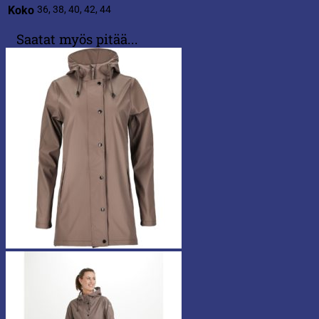
Koko
36, 38, 40, 42, 44
Saatat myös pitää...