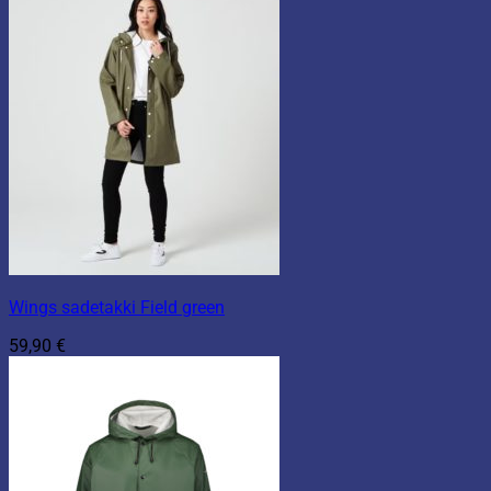
Wings sadetakki Field green
59,90
€