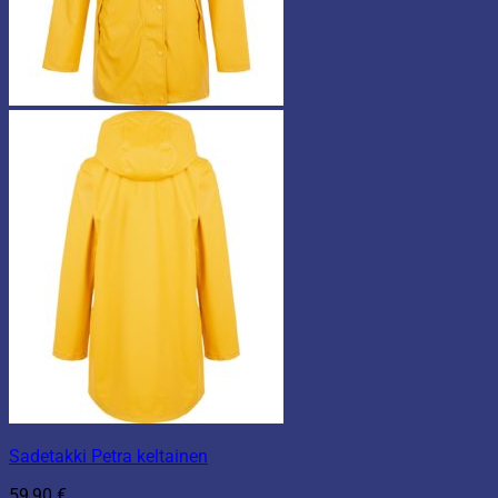
Sadetakki Petra keltainen
59,90
€