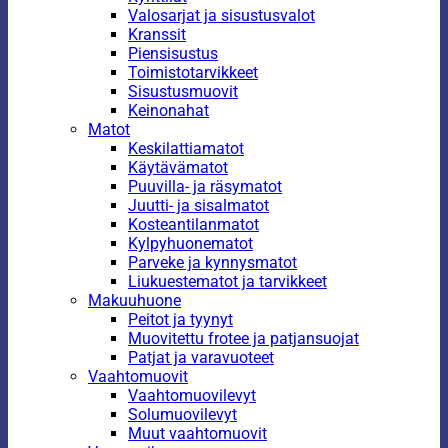
Valosarjat ja sisustusvalot
Kranssit
Piensisustus
Toimistotarvikkeet
Sisustusmuovit
Keinonahat
Matot
Keskilattiamatot
Käytävämatot
Puuvilla- ja räsymatot
Juutti- ja sisalmatot
Kosteantilanmatot
Kylpyhuonematot
Parveke ja kynnysmatot
Liukuestematot ja tarvikkeet
Makuuhuone
Peitot ja tyynyt
Muovitettu frotee ja patjansuojat
Patjat ja varavuoteet
Vaahtomuovit
Vaahtomuovilevyt
Solumuovilevyt
Muut vaahtomuovit