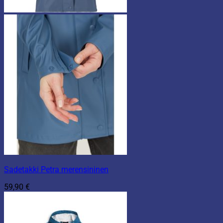
Sadetakki Petra merensininen
59,90
€