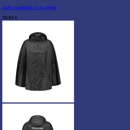
Aalto sadetakki Eco vihreä
39,95
€