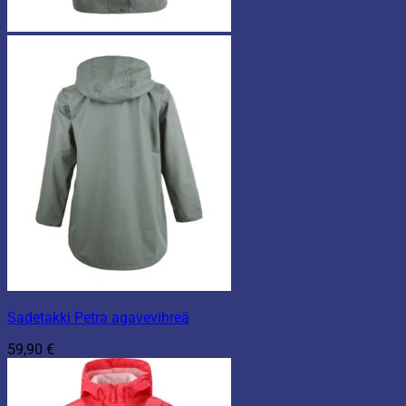
Sadetakki Petra agavevihreä
59,90
€