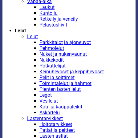
Vapaa-aika
Laukut
Kuntoilu
Retkeily ja veneily
Pelastusliivit
Lelut
Lelut
Parkkitalot ja ajoneuvot
Pehmolelut
Nuket ja nukenvaunut
Nukkekodit
Potkuttelijat
Keinuhevoset ja keppihevoset
Pelit ja soittimet
Toimintalelut ja hahmot
Pienten lasten lelut
Legot
Vesilelut
Koti- ja kauppaleikit
Askartelu
Lastentarvikkeet
Hoitotarvikkeet
Patjat ja peitteet
Lasten astiat