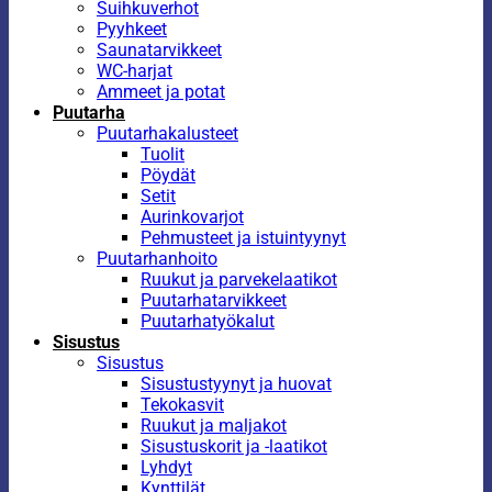
Suihkuverhot
Pyyhkeet
Saunatarvikkeet
WC-harjat
Ammeet ja potat
Puutarha
Puutarhakalusteet
Tuolit
Pöydät
Setit
Aurinkovarjot
Pehmusteet ja istuintyynyt
Puutarhanhoito
Ruukut ja parvekelaatikot
Puutarhatarvikkeet
Puutarhatyökalut
Sisustus
Sisustus
Sisustustyynyt ja huovat
Tekokasvit
Ruukut ja maljakot
Sisustuskorit ja -laatikot
Lyhdyt
Kynttilät