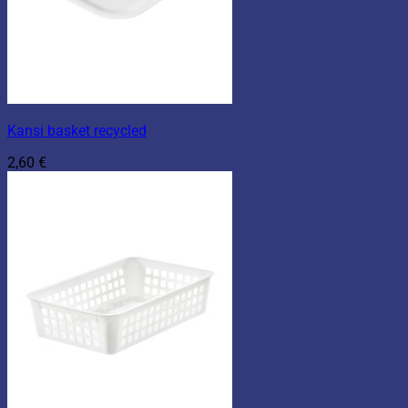
Kansi basket recycled
2,60
€