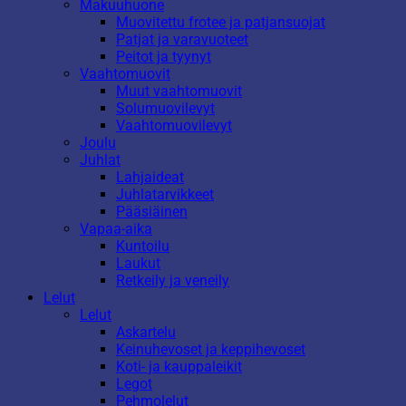
Makuuhuone
Muovitettu frotee ja patjansuojat
Patjat ja varavuoteet
Peitot ja tyynyt
Vaahtomuovit
Muut vaahtomuovit
Solumuovilevyt
Vaahtomuovilevyt
Joulu
Juhlat
Lahjaideat
Juhlatarvikkeet
Pääsiäinen
Vapaa-aika
Kuntoilu
Laukut
Retkeily ja veneily
Lelut
Lelut
Askartelu
Keinuhevoset ja keppihevoset
Koti- ja kauppaleikit
Legot
Pehmolelut