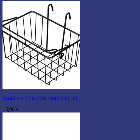
Pyöräkori 370x250x190mm lm 141
15,90
€