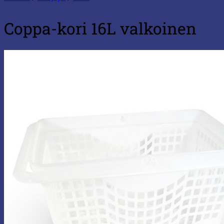
Coppa-kori 16L valkoinen