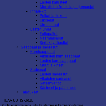
Lasten kalusteet
Muovitettu frotee ja patjansuojat
Pihaleikit
Pulkat ja liukurit
Ulkolelut
Uima-altaat
Lastenjuhlat
Foliopallot
Naamiaisasut
Kertakäyttöastiat
Saappaat ja sadeasut
Kumisaappaat
Aikuisten kumisaappaat
Lasten kumisaappaat
Muut jalkineet
Sadeasut
Lasten sadeasut
Aikuisten sadeasut
Sateenvarjot
Käsineet ja päähineet
Tarjoukset
TILAA UUTISKIRJE
Kuulet ensimmäisenä uutuuksistamme ja kampanjoistamme