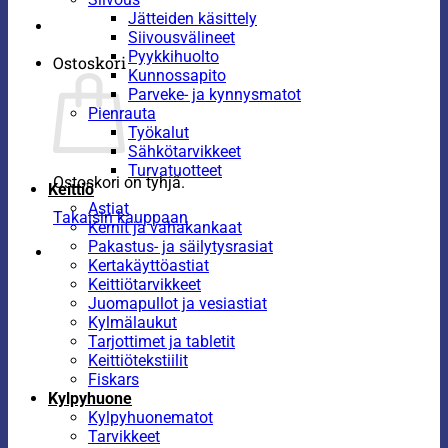
Jätteiden käsittely
Siivousvälineet
Pyykkihuolto
Ostoskori
Kunnossapito
Parveke- ja kynnysmatot
Pienrauta
Työkalut
Sähkötarvikkeet
Turvatuotteet
Ostoskori on tyhjä.
Keittiö
Astiat
Takaisin kauppaan
Kernit ja vahakankaat
Pakastus- ja säilytysrasiat
Kertakäyttöastiat
Keittiötarvikkeet
Juomapullot ja vesiastiat
Kylmälaukut
Tarjottimet ja tabletit
Keittiötekstiilit
Fiskars
Kylpyhuone
Kylpyhuonematot
Tarvikkeet