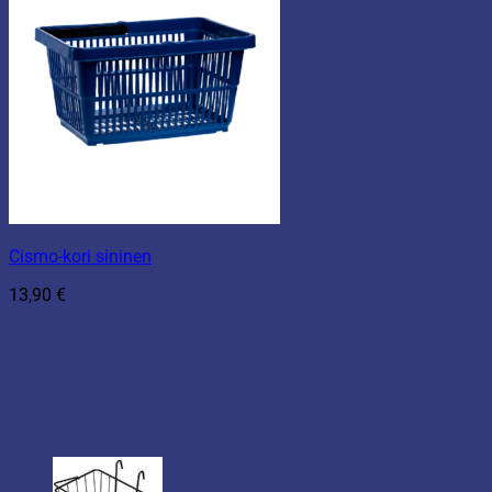
Cismo-kori sininen
13,90
€