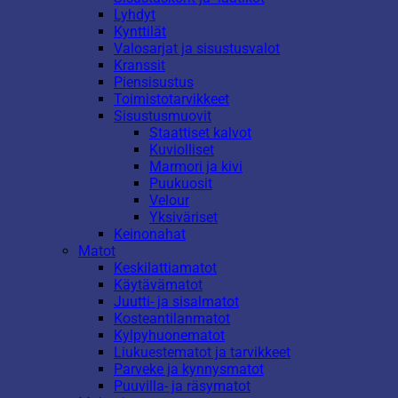
Lyhdyt
Kynttilät
Valosarjat ja sisustusvalot
Kranssit
Piensisustus
Toimistotarvikkeet
Sisustusmuovit
Staattiset kalvot
Kuviolliset
Marmori ja kivi
Puukuosit
Velour
Yksiväriset
Keinonahat
Matot
Keskilattiamatot
Käytävämatot
Juutti- ja sisalmatot
Kosteantilanmatot
Kylpyhuonematot
Liukuestematot ja tarvikkeet
Parveke ja kynnysmatot
Puuvilla- ja räsymatot