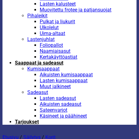
Lasten kalusteet
Muovitettu frotee ja patjansuojat
Pihaleikit
Pulkat ja liukurit
Ulkolelut
Uima-altaat
Lastenjuhlat
Foliopallot
Naamiaisasut
Kertakäyttöastiat
Saappaat ja sadeasut
Kumisaappaat
Aikuisten kumisaappaat
Lasten kumisaappaat
Muut jalkineet
Sadeasut
Lasten sadeasut
Aikuisten sadeasut
Sateenvarjot
Käsineet ja päähineet
Tarjoukset
Etusivu
/
Säilytys
/
Korit