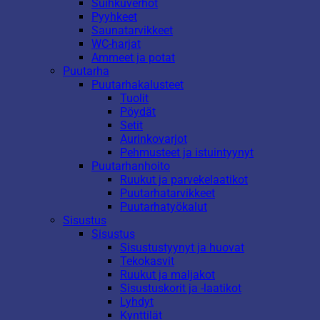
Suihkuverhot
Pyyhkeet
Saunatarvikkeet
WC-harjat
Ammeet ja potat
Puutarha
Puutarhakalusteet
Tuolit
Pöydät
Setit
Aurinkovarjot
Pehmusteet ja istuintyynyt
Puutarhanhoito
Ruukut ja parvekelaatikot
Puutarhatarvikkeet
Puutarhatyökalut
Sisustus
Sisustus
Sisustustyynyt ja huovat
Tekokasvit
Ruukut ja maljakot
Sisustuskorit ja -laatikot
Lyhdyt
Kynttilät