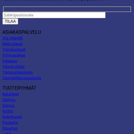
ASIAKASPALVELU
Ota yhteyttä
Maksutavat
Toimitustavat
Yritysasiakas
Palautus
Yleiset ehdot
Tietosuojaseloste
Saavutettavuusseloste
TUOTERYHMÄT
Kalusteet
Säilytys
Siivous
Keittiö
Kylpyhuone
Puutarha
Sisustus
Lelut