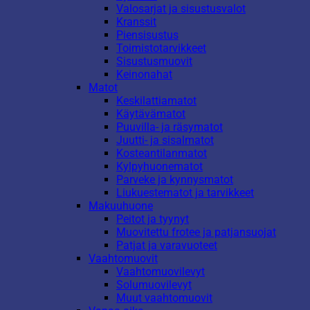
Valosarjat ja sisustusvalot
Kranssit
Piensisustus
Toimistotarvikkeet
Sisustusmuovit
Keinonahat
Matot
Keskilattiamatot
Käytävämatot
Puuvilla- ja räsymatot
Juutti- ja sisalmatot
Kosteantilanmatot
Kylpyhuonematot
Parveke ja kynnysmatot
Liukuestematot ja tarvikkeet
Makuuhuone
Peitot ja tyynyt
Muovitettu frotee ja patjansuojat
Patjat ja varavuoteet
Vaahtomuovit
Vaahtomuovilevyt
Solumuovilevyt
Muut vaahtomuovit