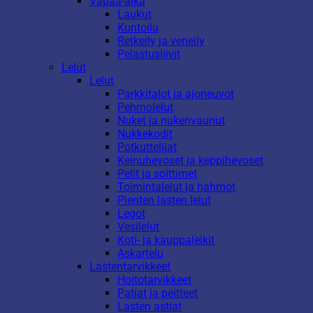
Vapaa-aika
Laukut
Kuntoilu
Retkeily ja veneily
Pelastusliivit
Lelut
Lelut
Parkkitalot ja ajoneuvot
Pehmolelut
Nuket ja nukenvaunut
Nukkekodit
Potkuttelijat
Keinuhevoset ja keppihevoset
Pelit ja soittimet
Toimintalelut ja hahmot
Pienten lasten lelut
Legot
Vesilelut
Koti- ja kauppaleikit
Askartelu
Lastentarvikkeet
Hoitotarvikkeet
Patjat ja peitteet
Lasten astiat