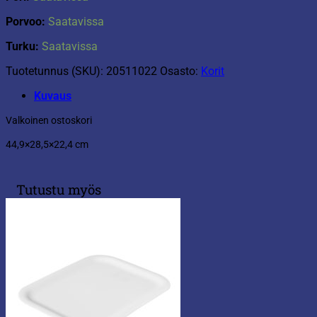
Porvoo:
Saatavissa
Turku:
Saatavissa
Tuotetunnus (SKU):
20511022
Osasto:
Korit
Kuvaus
Valkoinen ostoskori
44,9×28,5×22,4 cm
Tutustu myös