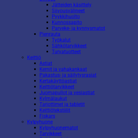
Jätteiden käsittely
Siivousvälineet
Pyykkihuolto
Kunnossapito
Parveke- ja kynnysmatot
Pienrauta
Työkalut
Sähkötarvikkeet
Turvatuotteet
Keittiö
Astiat
Kernit ja vahakankaat
Pakastus- ja säilytysrasiat
Kertakäyttöastiat
Keittiötarvikkeet
Juomapullot ja vesiastiat
Kylmälaukut
Tarjottimet ja tabletit
Keittiötekstiilit
Fiskars
Kylpyhuone
Kylpyhuonematot
Tarvikkeet