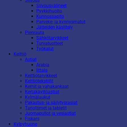
Siivous
Siivousvälineet
Pyykkihuolto
Kunnossapito
Parveke- ja kynnysmatot
Jätteiden käsittely
Pienrauta
Sähkötarvikkeet
Turvatuotteet
Työkalut
Keittiö
Astiat
Arabia
Iittala
Keittiötarvikkeet
Keittiötekstiilit
Kernit ja vahakankaat
Kertakäyttöastiat
Kylmälaukut
Pakastus- ja säilytysrasiat
Tarjottimet ja tabletit
Juomapullot ja vesiastiat
Fiskars
Kylpyhuone