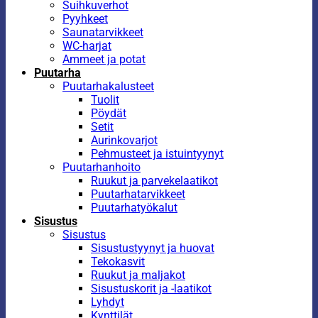
Suihkuverhot
Pyyhkeet
Saunatarvikkeet
WC-harjat
Ammeet ja potat
Puutarha
Puutarhakalusteet
Tuolit
Pöydät
Setit
Aurinkovarjot
Pehmusteet ja istuintyynyt
Puutarhanhoito
Ruukut ja parvekelaatikot
Puutarhatarvikkeet
Puutarhatyökalut
Sisustus
Sisustus
Sisustustyynyt ja huovat
Tekokasvit
Ruukut ja maljakot
Sisustuskorit ja -laatikot
Lyhdyt
Kynttilät