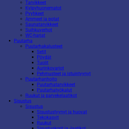
Tarvikkeet
Kylpyhuonematot
Pyyhkeet
Ammeet ja potat
Saunatarvikkeet
Suihkuverhot
WC-harjat
Puutarha
Puutarhakalusteet
Setit
Pöydät
Tuolit
Aurinkovarjot
Pehmusteet ja istuintyynyt
Puutarhanhoito
Puutarhatarvikkeet
Puutarhatyökalut
Ruukut ja parvekelaatikot
Sisustus
Sisustus
Sisustustyynyt ja huovat
Tekokasvit
Ruukut
Sisustuskorit ja -laatikot