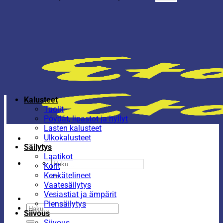
Kalusteet
Tuolit
Pöydät, lipastot ja hyllyt
Lasten kalusteet
Ulkokalusteet
Säilytys
Laatikot
Etsi:
Korit
Kenkätelineet
Vaatesäilytys
Vesiastiat ja ämpärit
Piensäilytys
Etsi:
Siivous
Siivous