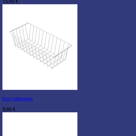
15,90
€
Kori valkoinen
9,90
€