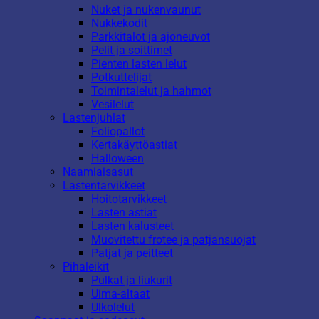
Nuket ja nukenvaunut
Nukkekodit
Parkkitalot ja ajoneuvot
Pelit ja soittimet
Pienten lasten lelut
Potkuttelijat
Toimintalelut ja hahmot
Vesilelut
Lastenjuhlat
Foliopallot
Kertakäyttöastiat
Halloween
Naamiaisasut
Lastentarvikkeet
Hoitotarvikkeet
Lasten astiat
Lasten kalusteet
Muovitettu frotee ja patjansuojat
Patjat ja peitteet
Pihaleikit
Pulkat ja liukurit
Uima-altaat
Ulkolelut