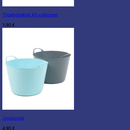
Tilpehöörikori A5 valkoinen
1,90
€
Joustovati
4,90
€