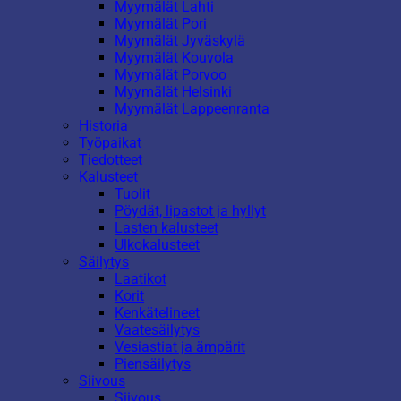
Myymälät Lahti
Myymälät Pori
Myymälät Jyväskylä
Myymälät Kouvola
Myymälät Porvoo
Myymälät Helsinki
Myymälät Lappeenranta
Historia
Työpaikat
Tiedotteet
Kalusteet
Tuolit
Pöydät, lipastot ja hyllyt
Lasten kalusteet
Ulkokalusteet
Säilytys
Laatikot
Korit
Kenkätelineet
Vaatesäilytys
Vesiastiat ja ämpärit
Piensäilytys
Siivous
Siivous