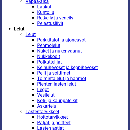
Vapaa-aika
Laukut
Kuntoilu
Retkeily ja veneily
Pelastusliivit
Lelut
Lelut
Parkkitalot ja ajoneuvot
Pehmolelut
Nuket ja nukenvaunut
Nukkekodit
Potkuttelijat
Keinuhevoset ja keppihevoset
Pelit ja soittimet
Toimintalelut ja hahmot
Pienten lasten lelut
Legot
Vesilelut
Koti- ja kauppaleikit
Askartelu
Lastentarvikkeet
Hoitotarvikkeet
Patjat ja peitteet
Lasten astiat