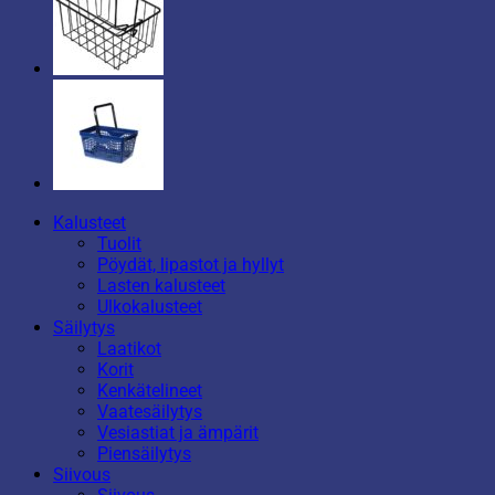
Kalusteet
Tuolit
Pöydät, lipastot ja hyllyt
Lasten kalusteet
Ulkokalusteet
Säilytys
Laatikot
Korit
Kenkätelineet
Vaatesäilytys
Vesiastiat ja ämpärit
Piensäilytys
Siivous