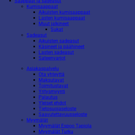
Saappaat ja sadeasut
Kumisaappaat
Aikuisten kumisaappaat
Lasten kumisaappaat
Muut jalkineet
Sukat
Sadeasut
Aikuisten sadeasut
Käsineet ja päähineet
Lasten sadeasut
Sateenvarjot
Asiakaspalvelu
Ota yhteyttä
Maksutavat
Toimitustavat
Yritysmyynti
Palautus
Yleiset ehdot
Tietosuojaseloste
Saavutettavuusseloste
Myymälät
Myymälät Espoo Tapiola
Myymälät Turku