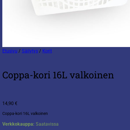
Etusivu
/
Säilytys
/
Korit
Coppa-kori 16L valkoinen
14,90
€
Coppa-kori 16L valkoinen
Verkkokauppa:
Saatavissa