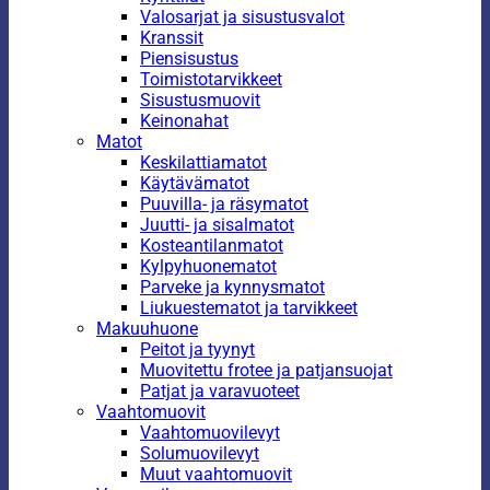
Valosarjat ja sisustusvalot
Kranssit
Piensisustus
Toimistotarvikkeet
Sisustusmuovit
Keinonahat
Matot
Keskilattiamatot
Käytävämatot
Puuvilla- ja räsymatot
Juutti- ja sisalmatot
Kosteantilanmatot
Kylpyhuonematot
Parveke ja kynnysmatot
Liukuestematot ja tarvikkeet
Makuuhuone
Peitot ja tyynyt
Muovitettu frotee ja patjansuojat
Patjat ja varavuoteet
Vaahtomuovit
Vaahtomuovilevyt
Solumuovilevyt
Muut vaahtomuovit