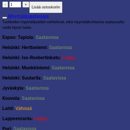
Coppa-
Lisää ostoskoriin
kori
16L
Myymäläsaatavuus
valkoinen
Tuotteiden myymäläsaldot vaihtelevat, eikä myymäläkohtaista saatavuutta
määrä
voida täysin taata.
Espoo: Tapiola:
Saatavissa
Helsinki: Herttoniemi:
Saatavissa
Helsinki: Iso-Roobertinkatu:
Loppu
Helsinki: Munkkiniemi:
Saatavissa
Helsinki: Suutarila:
Saatavissa
Jyväskyla:
Saatavissa
Kouvola:
Saatavissa
Lahti:
Vähissä
Lappeenranta:
Loppu
Pori:
Saatavissa