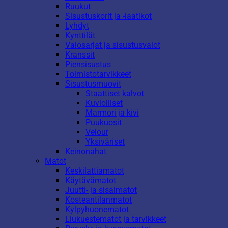
Ruukut
Sisustuskorit ja -laatikot
Lyhdyt
Kynttilät
Valosarjat ja sisustusvalot
Kranssit
Piensisustus
Toimistotarvikkeet
Sisustusmuovit
Staattiset kalvot
Kuviolliset
Marmori ja kivi
Puukuosit
Velour
Yksiväriset
Keinonahat
Matot
Keskilattiamatot
Käytävämatot
Juutti- ja sisalmatot
Kosteantilanmatot
Kylpyhuonematot
Liukuestematot ja tarvikkeet