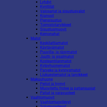
Lyhdyt
Kynttilät
Valosarjat ja sisustusvalot
Kranssit
Piensisustus
Toimistotarvikkeet
Sisustusmuovit
Keinonahat
Matot
Keskilattiamatot
Käytävämatot
Puuvilla- ja räsymatot
Juutti- ja sisalmatot
Kosteantilanmatot
Kylpyhuonematot
Parveke ja kynnysmatot
Liukuestematot ja tarvikkeet
Makuuhuone
Peitot ja tyynyt
Muovitettu frotee ja patjansuojat
Patjat ja varavuoteet
Vaahtomuovit
Vaahtomuovilevyt
Solumuovilevyt