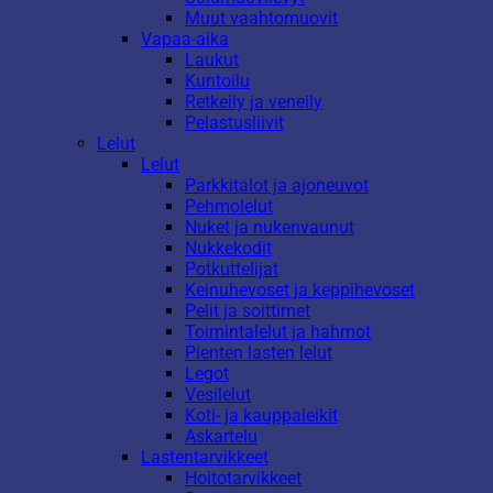
Muut vaahtomuovit
Vapaa-aika
Laukut
Kuntoilu
Retkeily ja veneily
Pelastusliivit
Lelut
Lelut
Parkkitalot ja ajoneuvot
Pehmolelut
Nuket ja nukenvaunut
Nukkekodit
Potkuttelijat
Keinuhevoset ja keppihevoset
Pelit ja soittimet
Toimintalelut ja hahmot
Pienten lasten lelut
Legot
Vesilelut
Koti- ja kauppaleikit
Askartelu
Lastentarvikkeet
Hoitotarvikkeet