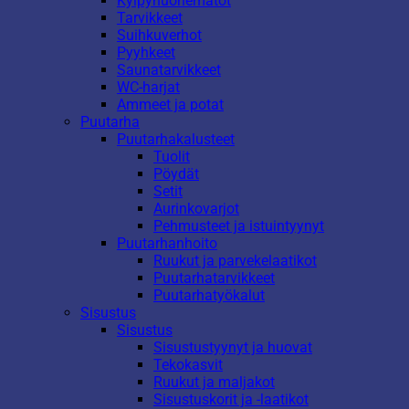
Kylpyhuonematot
Tarvikkeet
Suihkuverhot
Pyyhkeet
Saunatarvikkeet
WC-harjat
Ammeet ja potat
Puutarha
Puutarhakalusteet
Tuolit
Pöydät
Setit
Aurinkovarjot
Pehmusteet ja istuintyynyt
Puutarhanhoito
Ruukut ja parvekelaatikot
Puutarhatarvikkeet
Puutarhatyökalut
Sisustus
Sisustus
Sisustustyynyt ja huovat
Tekokasvit
Ruukut ja maljakot
Sisustuskorit ja -laatikot