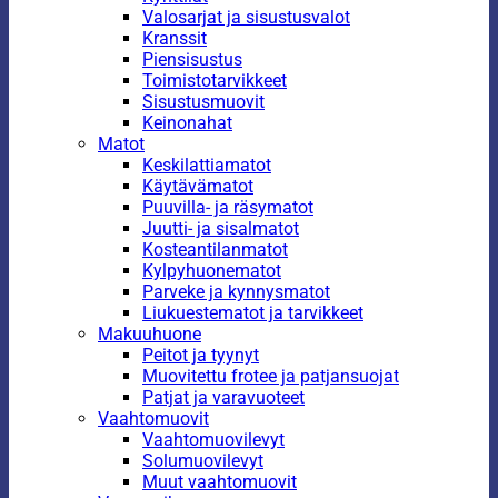
Valosarjat ja sisustusvalot
Kranssit
Piensisustus
Toimistotarvikkeet
Sisustusmuovit
Keinonahat
Matot
Keskilattiamatot
Käytävämatot
Puuvilla- ja räsymatot
Juutti- ja sisalmatot
Kosteantilanmatot
Kylpyhuonematot
Parveke ja kynnysmatot
Liukuestematot ja tarvikkeet
Makuuhuone
Peitot ja tyynyt
Muovitettu frotee ja patjansuojat
Patjat ja varavuoteet
Vaahtomuovit
Vaahtomuovilevyt
Solumuovilevyt
Muut vaahtomuovit