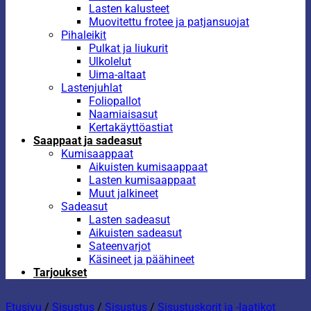
Lasten kalusteet
Muovitettu frotee ja patjansuojat
Pihaleikit
Pulkat ja liukurit
Ulkolelut
Uima-altaat
Lastenjuhlat
Foliopallot
Naamiaisasut
Kertakäyttöastiat
Saappaat ja sadeasut
Kumisaappaat
Aikuisten kumisaappaat
Lasten kumisaappaat
Muut jalkineet
Sadeasut
Lasten sadeasut
Aikuisten sadeasut
Sateenvarjot
Käsineet ja päähineet
Tarjoukset
Etusivu
/
Sisustus
/
Sisustus
/
Sisustuskorit ja -laatikot