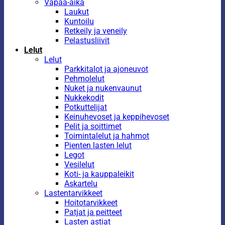
Vapaa-aika
Laukut
Kuntoilu
Retkeily ja veneily
Pelastusliivit
Lelut
Lelut
Parkkitalot ja ajoneuvot
Pehmolelut
Nuket ja nukenvaunut
Nukkekodit
Potkuttelijat
Keinuhevoset ja keppihevoset
Pelit ja soittimet
Toimintalelut ja hahmot
Pienten lasten lelut
Legot
Vesilelut
Koti- ja kauppaleikit
Askartelu
Lastentarvikkeet
Hoitotarvikkeet
Patjat ja peitteet
Lasten astiat