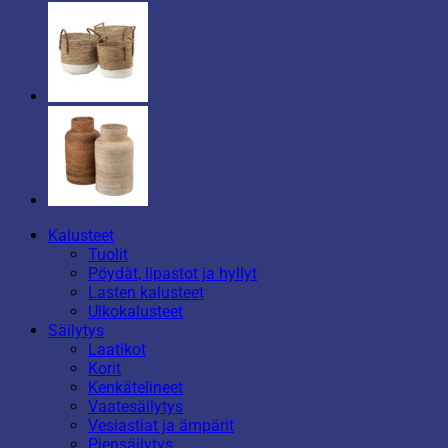
Kalusteet
Tuolit
Pöydät, lipastot ja hyllyt
Lasten kalusteet
Ulkokalusteet
Säilytys
Laatikot
Korit
Kenkätelineet
Vaatesäilytys
Vesiastiat ja ämpärit
Piensäilytys