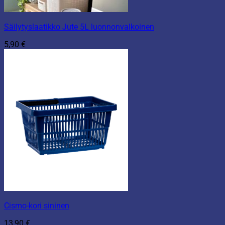
Säilytyslaatikko Jute 5L luonnonvalkoinen
5,90
€
Cismo-kori sininen
13,90
€