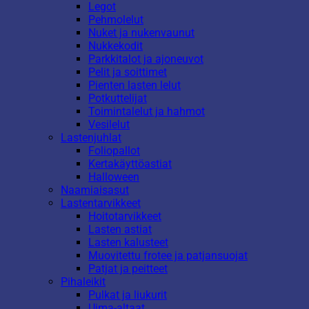
Legot
Pehmolelut
Nuket ja nukenvaunut
Nukkekodit
Parkkitalot ja ajoneuvot
Pelit ja soittimet
Pienten lasten lelut
Potkuttelijat
Toimintalelut ja hahmot
Vesilelut
Lastenjuhlat
Foliopallot
Kertakäyttöastiat
Halloween
Naamiaisasut
Lastentarvikkeet
Hoitotarvikkeet
Lasten astiat
Lasten kalusteet
Muovitettu frotee ja patjansuojat
Patjat ja peitteet
Pihaleikit
Pulkat ja liukurit
Uima-altaat