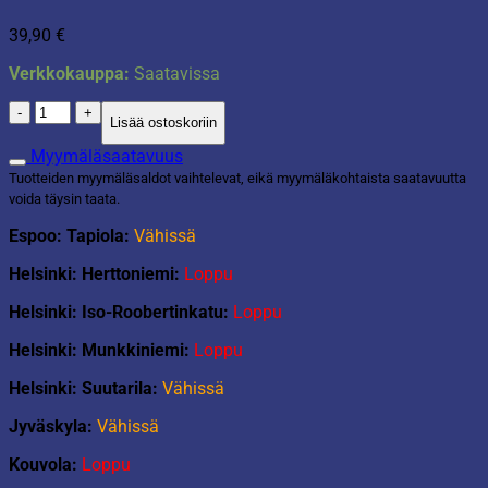
39,90
€
Verkkokauppa:
Saatavissa
Sisalkori
Lisää ostoskoriin
määrä
Myymäläsaatavuus
Tuotteiden myymäläsaldot vaihtelevat, eikä myymäläkohtaista saatavuutta
voida täysin taata.
Espoo: Tapiola:
Vähissä
Helsinki: Herttoniemi:
Loppu
Helsinki: Iso-Roobertinkatu:
Loppu
Helsinki: Munkkiniemi:
Loppu
Helsinki: Suutarila:
Vähissä
Jyväskyla:
Vähissä
Kouvola:
Loppu