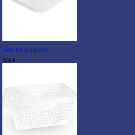
Kansi basket recycled
2,60
€