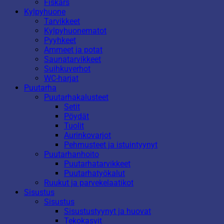
Fiskars
Kylpyhuone
Tarvikkeet
Kylpyhuonematot
Pyyhkeet
Ammeet ja potat
Saunatarvikkeet
Suihkuverhot
WC-harjat
Puutarha
Puutarhakalusteet
Setit
Pöydät
Tuolit
Aurinkovarjot
Pehmusteet ja istuintyynyt
Puutarhanhoito
Puutarhatarvikkeet
Puutarhatyökalut
Ruukut ja parvekelaatikot
Sisustus
Sisustus
Sisustustyynyt ja huovat
Tekokasvit