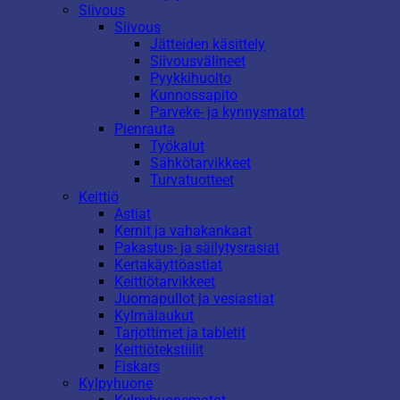
Siivous
Siivous
Jätteiden käsittely
Siivousvälineet
Pyykkihuolto
Kunnossapito
Parveke- ja kynnysmatot
Pienrauta
Työkalut
Sähkötarvikkeet
Turvatuotteet
Keittiö
Astiat
Kernit ja vahakankaat
Pakastus- ja säilytysrasiat
Kertakäyttöastiat
Keittiötarvikkeet
Juomapullot ja vesiastiat
Kylmälaukut
Tarjottimet ja tabletit
Keittiötekstiilit
Fiskars
Kylpyhuone