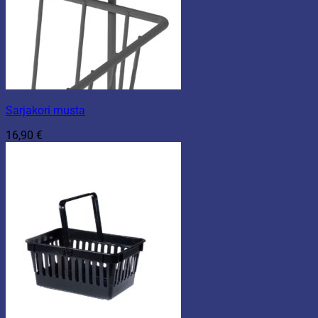
Sarjakori musta
16,90
€