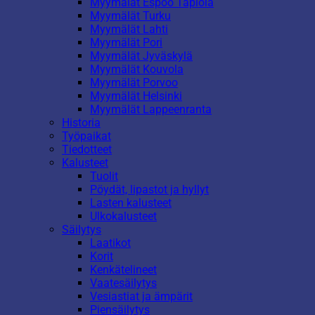
Myymälät Espoo Tapiola
Myymälät Turku
Myymälät Lahti
Myymälät Pori
Myymälät Jyväskylä
Myymälät Kouvola
Myymälät Porvoo
Myymälät Helsinki
Myymälät Lappeenranta
Historia
Työpaikat
Tiedotteet
Kalusteet
Tuolit
Pöydät, lipastot ja hyllyt
Lasten kalusteet
Ulkokalusteet
Säilytys
Laatikot
Korit
Kenkätelineet
Vaatesäilytys
Vesiastiat ja ämpärit
Piensäilytys