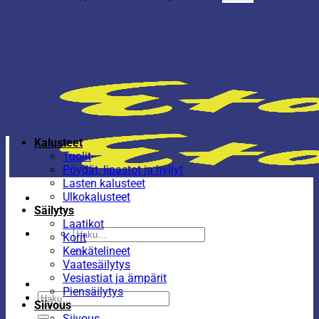
Kalusteet
Tuolit
Pöydät, lipastot ja hyllyt
Lasten kalusteet
Ulkokalusteet
Säilytys
Laatikot
Etsi:
Korit
Kenkätelineet
Vaatesäilytys
Vesiastiat ja ämpärit
Piensäilytys
Etsi:
Siivous
Siivous