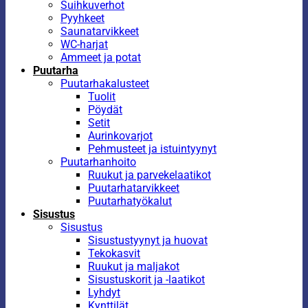
Suihkuverhot
Pyyhkeet
Saunatarvikkeet
WC-harjat
Ammeet ja potat
Puutarha
Puutarhakalusteet
Tuolit
Pöydät
Setit
Aurinkovarjot
Pehmusteet ja istuintyynyt
Puutarhanhoito
Ruukut ja parvekelaatikot
Puutarhatarvikkeet
Puutarhatyökalut
Sisustus
Sisustus
Sisustustyynyt ja huovat
Tekokasvit
Ruukut ja maljakot
Sisustuskorit ja -laatikot
Lyhdyt
Kynttilät