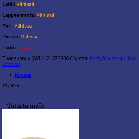
Lahti:
Vähissä
Lappeenranta:
Vähissä
Pori:
Vähissä
Porvoo:
Vähissä
Turku:
Loppu
Tuotetunnus (SKU):
21373808
Osastot:
Korit
,
Sisustuskorit ja
-laatikot
Kuvaus
27x28cm
Tutustu myös