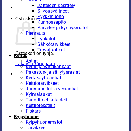
Jätteiden käsittely
Siivousvälineet
Pyykkihuolto
Ostoskori
Kunnossapito
Parveke- ja kynnysmatot
Pienrauta
Työkalut
Sähkötarvikkeet
Turvatuotteet
Ostoskori on tyhjä.
Keittiö
Astiat
Takaisin kauppaan
Kernit ja vahakankaat
Pakastus- ja säilytysrasiat
Kertakäyttöastiat
Keittiötarvikkeet
Juomapullot ja vesiastiat
Kylmälaukut
Tarjottimet ja tabletit
Keittiötekstiilit
Fiskars
Kylpyhuone
Kylpyhuonematot
Tarvikkeet