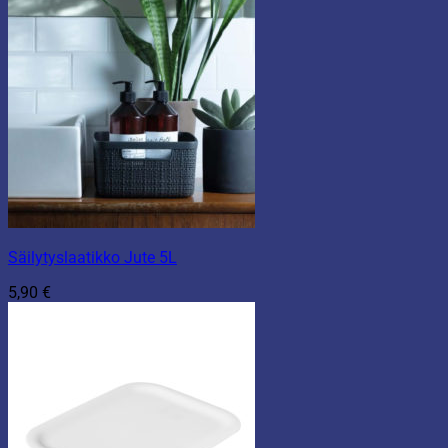
Säilytyslaatikko Jute 5L
5,90
€