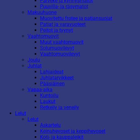
Parveke ja kynnysmatot
Puuvilla- ja räsymatot
Makuuhuone
Muovitettu frotee ja patjansuojat
Patjat ja varavuoteet
Peitot ja tyynyt
Vaahtomuovit
Muut vaahtomuovit
Solumuovilevyt
Vaahtomuovilevyt
Joulu
Juhlat
Lahjaideat
Juhlatarvikkeet
Pääsiäinen
Vapaa-aika
Kuntoilu
Laukut
Retkeily ja veneily
Lelut
Lelut
Askartelu
Keinuhevoset ja keppihevoset
Koti- ja kauppaleikit