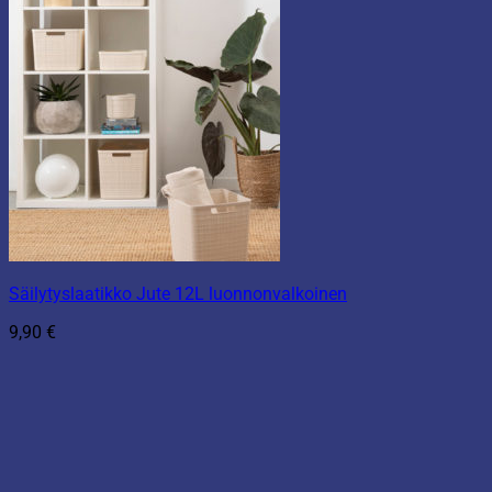
Säilytyslaatikko Jute 12L luonnonvalkoinen
9,90
€