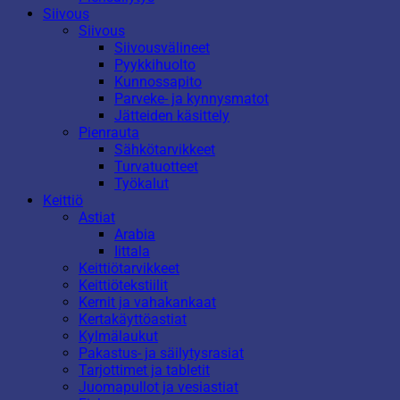
Siivous
Siivous
Siivousvälineet
Pyykkihuolto
Kunnossapito
Parveke- ja kynnysmatot
Jätteiden käsittely
Pienrauta
Sähkötarvikkeet
Turvatuotteet
Työkalut
Keittiö
Astiat
Arabia
Iittala
Keittiötarvikkeet
Keittiötekstiilit
Kernit ja vahakankaat
Kertakäyttöastiat
Kylmälaukut
Pakastus- ja säilytysrasiat
Tarjottimet ja tabletit
Juomapullot ja vesiastiat