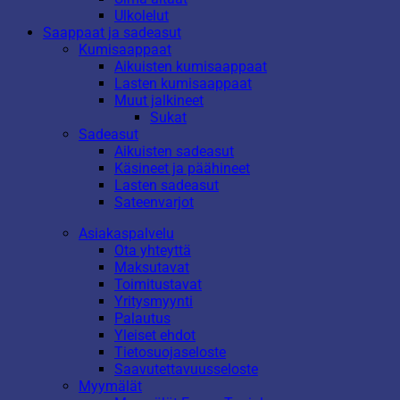
Ulkolelut
Saappaat ja sadeasut
Kumisaappaat
Aikuisten kumisaappaat
Lasten kumisaappaat
Muut jalkineet
Sukat
Sadeasut
Aikuisten sadeasut
Käsineet ja päähineet
Lasten sadeasut
Sateenvarjot
Asiakaspalvelu
Ota yhteyttä
Maksutavat
Toimitustavat
Yritysmyynti
Palautus
Yleiset ehdot
Tietosuojaseloste
Saavutettavuusseloste
Myymälät