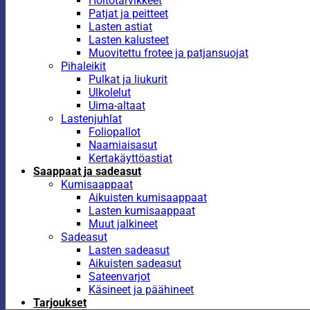
Hoitotarvikkeet
Patjat ja peitteet
Lasten astiat
Lasten kalusteet
Muovitettu frotee ja patjansuojat
Pihaleikit
Pulkat ja liukurit
Ulkolelut
Uima-altaat
Lastenjuhlat
Foliopallot
Naamiaisasut
Kertakäyttöastiat
Saappaat ja sadeasut
Kumisaappaat
Aikuisten kumisaappaat
Lasten kumisaappaat
Muut jalkineet
Sadeasut
Lasten sadeasut
Aikuisten sadeasut
Sateenvarjot
Käsineet ja päähineet
Tarjoukset