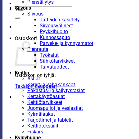
Piensäilytys
Siivous
Etsi:
Siivous
Jätteiden käsittely
Siivousvälineet
Pyykkihuolto
Kunnossapito
Ostoskori
Parveke- ja kynnysmatot
Pienrauta
Työkalut
Sähkötarvikkeet
Turvatuotteet
Keittiö
Ostoskori on tyhjä.
Astiat
Kernit ja vahakankaat
Takaisin kauppaan
Pakastus- ja säilytysrasiat
Kertakäyttöastiat
Keittiötarvikkeet
Juomapullot ja vesiastiat
Kylmälaukut
Tarjottimet ja tabletit
Keittiötekstiilit
Fiskars
Kylpyhuone