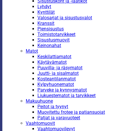
Sisustuskorit ja -laatikot
Lyhdyt
Kynttilät
Valosarjat ja sisustusvalot
Kranssit
Piensisustus
Toimistotarvikkeet
Sisustusmuovit
Keinonahat
Matot
Keskilattiamatot
Käytävämatot
Puuvilla- ja räsymatot
Juutti- ja sisalmatot
Kosteantilanmatot
Kylpyhuonematot
Parveke ja kynnysmatot
Liukuestematot ja tarvikkeet
Makuuhuone
Peitot ja tyynyt
Muovitettu frotee ja patjansuojat
Patjat ja varavuoteet
Vaahtomuovit
Vaahtomuovilevyt