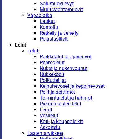
Solumuovilevyt
Muut vaahtomuovit
Vapaa-aika
Laukut
Kuntoilu
Retkeily ja veneily
Pelastusliivit
Lelut
Lelut
Parkkitalot ja ajoneuvot
Pehmolelut
Nuket ja nukenvaunut
Nukkekodit
Potkuttelijat
Keinuhevoset ja keppihevoset
Pelit ja soittimet
Toimintalelut ja hahmot
Pienten lasten lelut
Legot
Vesilelut
Koti- ja kauppaleikit
Askartelu
Lastentarvikkeet