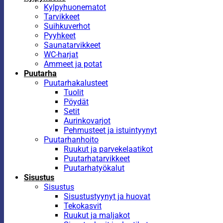
Kylpyhuonematot
Tarvikkeet
Suihkuverhot
Pyyhkeet
Saunatarvikkeet
WC-harjat
Ammeet ja potat
Puutarha
Puutarhakalusteet
Tuolit
Pöydät
Setit
Aurinkovarjot
Pehmusteet ja istuintyynyt
Puutarhanhoito
Ruukut ja parvekelaatikot
Puutarhatarvikkeet
Puutarhatyökalut
Sisustus
Sisustus
Sisustustyynyt ja huovat
Tekokasvit
Ruukut ja maljakot