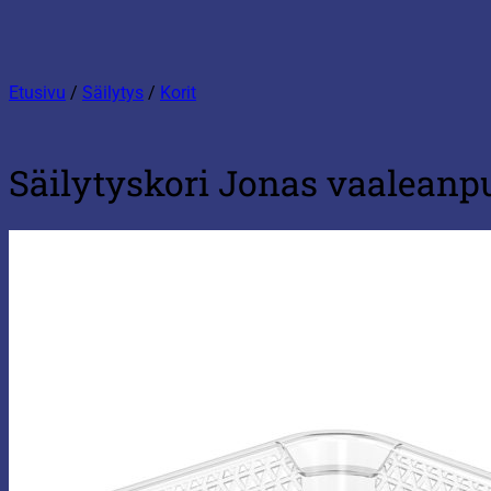
Etusivu
/
Säilytys
/
Korit
Säilytyskori Jonas vaalean