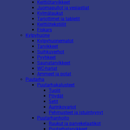
Keittiötarvikkeet
Juomapullot ja vesiastiat
Kylmälaukut
Tarjottimet ja tabletit
Keittiötekstiilit
Fiskars
Kylpyhuone
Kylpyhuonematot
Tarvikkeet
Suihkuverhot
Pyyhkeet
Saunatarvikkeet
WC-harjat
Ammeet ja potat
Puutarha
Puutarhakalusteet
Tuolit
Pöydät
Setit
Aurinkovarjot
Pehmusteet ja istuintyynyt
Puutarhanhoito
Ruukut ja parvekelaatikot
Puutarhatarvikkeet