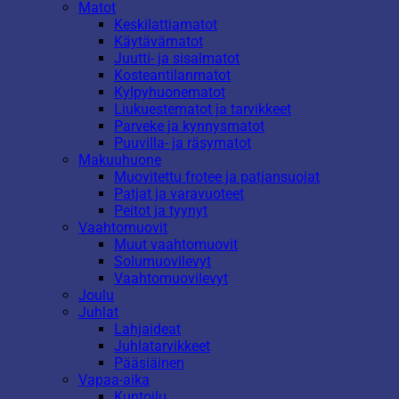
Matot
Keskilattiamatot
Käytävämatot
Juutti- ja sisalmatot
Kosteantilanmatot
Kylpyhuonematot
Liukuestematot ja tarvikkeet
Parveke ja kynnysmatot
Puuvilla- ja räsymatot
Makuuhuone
Muovitettu frotee ja patjansuojat
Patjat ja varavuoteet
Peitot ja tyynyt
Vaahtomuovit
Muut vaahtomuovit
Solumuovilevyt
Vaahtomuovilevyt
Joulu
Juhlat
Lahjaideat
Juhlatarvikkeet
Pääsiäinen
Vapaa-aika
Kuntoilu