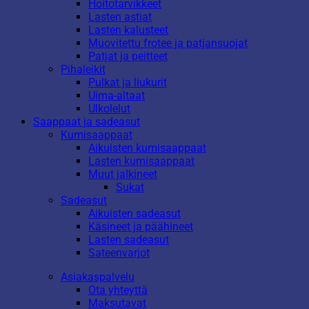
Hoitotarvikkeet
Lasten astiat
Lasten kalusteet
Muovitettu frotee ja patjansuojat
Patjat ja peitteet
Pihaleikit
Pulkat ja liukurit
Uima-altaat
Ulkolelut
Saappaat ja sadeasut
Kumisaappaat
Aikuisten kumisaappaat
Lasten kumisaappaat
Muut jalkineet
Sukat
Sadeasut
Aikuisten sadeasut
Käsineet ja päähineet
Lasten sadeasut
Sateenvarjot
Asiakaspalvelu
Ota yhteyttä
Maksutavat