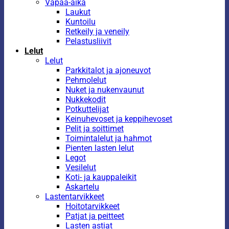
Vapaa-aika
Laukut
Kuntoilu
Retkeily ja veneily
Pelastusliivit
Lelut
Lelut
Parkkitalot ja ajoneuvot
Pehmolelut
Nuket ja nukenvaunut
Nukkekodit
Potkuttelijat
Keinuhevoset ja keppihevoset
Pelit ja soittimet
Toimintalelut ja hahmot
Pienten lasten lelut
Legot
Vesilelut
Koti- ja kauppaleikit
Askartelu
Lastentarvikkeet
Hoitotarvikkeet
Patjat ja peitteet
Lasten astiat