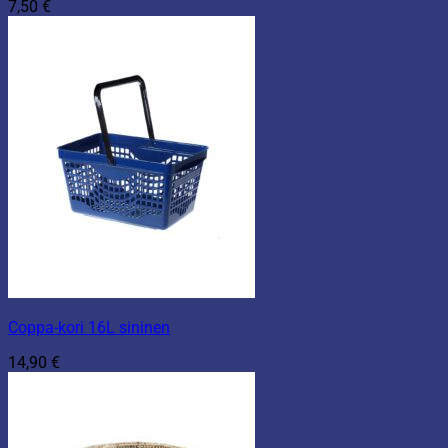
7,50
€
Coppa-kori 16L sininen
14,90
€