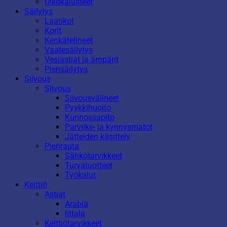
Ulkokalusteet
Säilytys
Laatikot
Korit
Kenkätelineet
Vaatesäilytys
Vesiastiat ja ämpärit
Piensäilytys
Siivous
Siivous
Siivousvälineet
Pyykkihuolto
Kunnossapito
Parveke- ja kynnysmatot
Jätteiden käsittely
Pienrauta
Sähkötarvikkeet
Turvatuotteet
Työkalut
Keittiö
Astiat
Arabia
Iittala
Keittiötarvikkeet