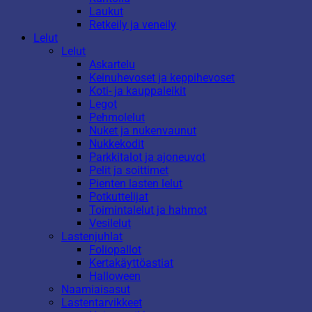
Laukut
Retkeily ja veneily
Lelut
Lelut
Askartelu
Keinuhevoset ja keppihevoset
Koti- ja kauppaleikit
Legot
Pehmolelut
Nuket ja nukenvaunut
Nukkekodit
Parkkitalot ja ajoneuvot
Pelit ja soittimet
Pienten lasten lelut
Potkuttelijat
Toimintalelut ja hahmot
Vesilelut
Lastenjuhlat
Foliopallot
Kertakäyttöastiat
Halloween
Naamiaisasut
Lastentarvikkeet