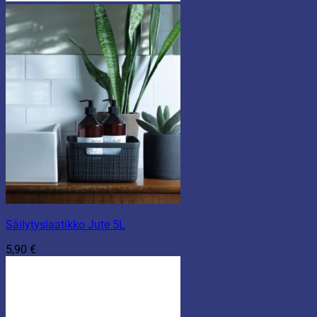
Säilytyslaatikko Jute 5L
5,90
€