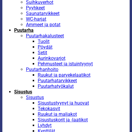
Suihkuverhot
Pyyhkeet
Saunatarvikkeet
WC-harjat
Ammeet ja potat
Puutarha
Puutarhakalusteet
Tuolit
Pöydät
Setit
Aurinkovarjot
Pehmusteet ja istuintyynyt
Puutarhanhoito
Ruukut ja parvekelaatikot
Puutarhatarvikkeet
Puutarhatyökalut
Sisustus
Sisustus
Sisustustyynyt ja huovat
Tekokasvit
Ruukut ja maljakot
Sisustuskorit ja -laatikot
Lyhdyt
Kynttilät