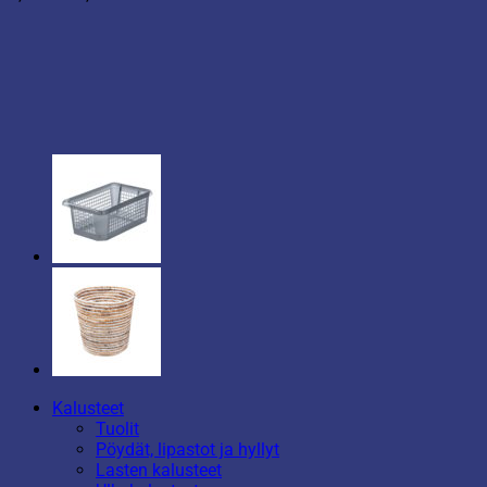
1,50 €
-
2,90 €
Kalusteet
Tuolit
Pöydät, lipastot ja hyllyt
Lasten kalusteet