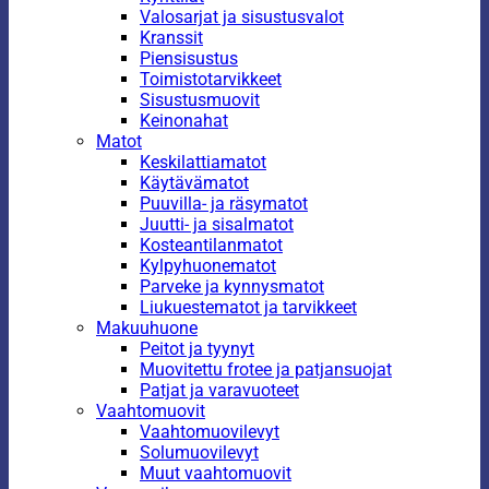
Valosarjat ja sisustusvalot
Kranssit
Piensisustus
Toimistotarvikkeet
Sisustusmuovit
Keinonahat
Matot
Keskilattiamatot
Käytävämatot
Puuvilla- ja räsymatot
Juutti- ja sisalmatot
Kosteantilanmatot
Kylpyhuonematot
Parveke ja kynnysmatot
Liukuestematot ja tarvikkeet
Makuuhuone
Peitot ja tyynyt
Muovitettu frotee ja patjansuojat
Patjat ja varavuoteet
Vaahtomuovit
Vaahtomuovilevyt
Solumuovilevyt
Muut vaahtomuovit