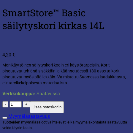
SmartStore™ Basic
säilytyskori kirkas 14L
4,20
€
Monikäyttöinen säilytyskori kodin eri käyttötarpeisiin. Korit
pinoutuvat tyhjänä sisäkkäin ja käännettäessä 180 astetta korit
pinoutuvat myös päällekkäin. Valmistettu Suomessa laadukkaasta,
elintarvikekelpoisesta materiaalista.
Verkkokauppa:
Saatavissa
SmartStore™
Lisää ostoskoriin
Basic
säilytyskori
Myymäläsaatavuus
kirkas
Tuotteiden myymäläsaldot vaihtelevat, eikä myymäläkohtaista saatavuutta
14L
voida täysin taata.
määrä