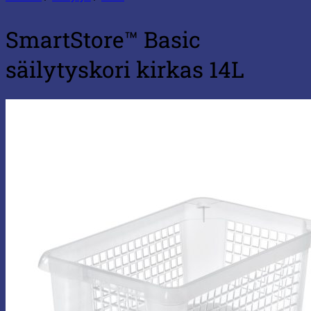
SmartStore™ Basic
säilytyskori kirkas 14L