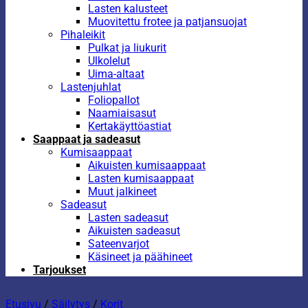
Lasten kalusteet
Muovitettu frotee ja patjansuojat
Pihaleikit
Pulkat ja liukurit
Ulkolelut
Uima-altaat
Lastenjuhlat
Foliopallot
Naamiaisasut
Kertakäyttöastiat
Saappaat ja sadeasut
Kumisaappaat
Aikuisten kumisaappaat
Lasten kumisaappaat
Muut jalkineet
Sadeasut
Lasten sadeasut
Aikuisten sadeasut
Sateenvarjot
Käsineet ja päähineet
Tarjoukset
Etusivu
/
Säilytys
/
Korit