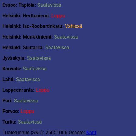
Espoo: Tapiola:
Saatavissa
Helsinki: Herttoniemi:
Loppu
Helsinki: Iso-Roobertinkatu:
Vähissä
Helsinki: Munkkiniemi:
Saatavissa
Helsinki: Suutarila:
Saatavissa
Jyväskyla:
Saatavissa
Kouvola:
Saatavissa
Lahti:
Saatavissa
Lappeenranta:
Loppu
Pori:
Saatavissa
Porvoo:
Loppu
Turku:
Saatavissa
Tuotetunnus (SKU):
26051006
Osasto:
Korit