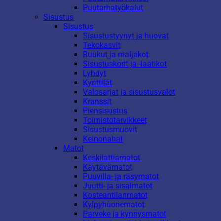
Puutarhatyökalut
Sisustus
Sisustus
Sisustustyynyt ja huovat
Tekokasvit
Ruukut ja maljakot
Sisustuskorit ja -laatikot
Lyhdyt
Kynttilät
Valosarjat ja sisustusvalot
Kranssit
Piensisustus
Toimistotarvikkeet
Sisustusmuovit
Keinonahat
Matot
Keskilattiamatot
Käytävämatot
Puuvilla- ja räsymatot
Juutti- ja sisalmatot
Kosteantilanmatot
Kylpyhuonematot
Parveke ja kynnysmatot