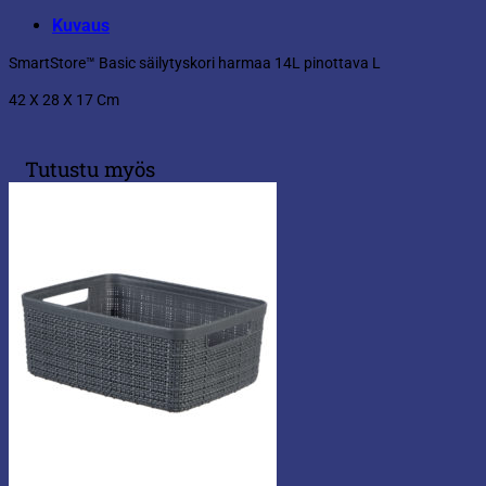
Kuvaus
SmartStore™ Basic säilytyskori harmaa 14L pinottava L
42 X 28 X 17 Cm
Tutustu myös