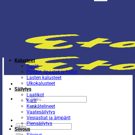
Kalusteet
Tuolit
Pöydät, lipastot ja hyllyt
Lasten kalusteet
Ulkokalusteet
Säilytys
Laatikot
Etsi:
Korit
Kenkätelineet
Vaatesäilytys
Vesiastiat ja ämpärit
Piensäilytys
Etsi:
Siivous
Siivous