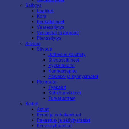
Säilytys
Laatikot
Korit
Kenkätelineet
Vaatesäilytys
Vesiastiat ja ämpärit
Piensäilytys
Siivous
Siivous
Jätteiden käsittely
Siivousvälineet
Pyykkihuolto
Kunnossapito
Parveke- ja kynnysmatot
Pienrauta
Työkalut
Sähkötarvikkeet
Turvatuotteet
Keittiö
Astiat
Kernit ja vahakankaat
Pakastus- ja säilytysrasiat
Kertakäyttöastiat