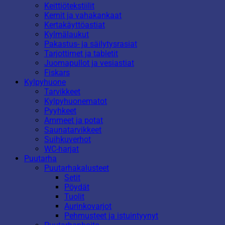
Keittiötekstiilit
Kernit ja vahakankaat
Kertakäyttöastiat
Kylmälaukut
Pakastus- ja säilytysrasiat
Tarjottimet ja tabletit
Juomapullot ja vesiastiat
Fiskars
Kylpyhuone
Tarvikkeet
Kylpyhuonematot
Pyyhkeet
Ammeet ja potat
Saunatarvikkeet
Suihkuverhot
WC-harjat
Puutarha
Puutarhakalusteet
Setit
Pöydät
Tuolit
Aurinkovarjot
Pehmusteet ja istuintyynyt