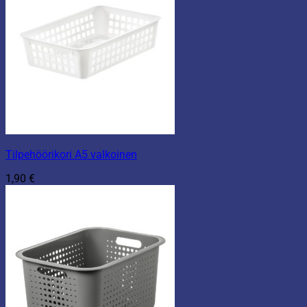
Tilpehöörikori A5 valkoinen
1,90
€