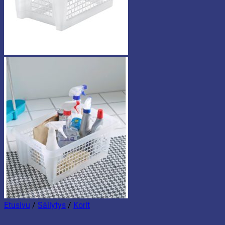
Etusivu
/
Säilytys
/
Korit