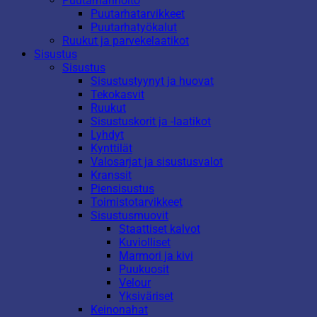
Puutarhanhoito
Puutarhatarvikkeet
Puutarhatyökalut
Ruukut ja parvekelaatikot
Sisustus
Sisustus
Sisustustyynyt ja huovat
Tekokasvit
Ruukut
Sisustuskorit ja -laatikot
Lyhdyt
Kynttilät
Valosarjat ja sisustusvalot
Kranssit
Piensisustus
Toimistotarvikkeet
Sisustusmuovit
Staattiset kalvot
Kuviolliset
Marmori ja kivi
Puukuosit
Velour
Yksiväriset
Keinonahat