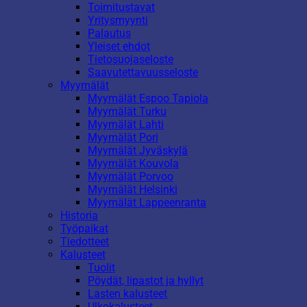
Toimitustavat
Yritysmyynti
Palautus
Yleiset ehdot
Tietosuojaseloste
Saavutettavuusseloste
Myymälät
Myymälät Espoo Tapiola
Myymälät Turku
Myymälät Lahti
Myymälät Pori
Myymälät Jyväskylä
Myymälät Kouvola
Myymälät Porvoo
Myymälät Helsinki
Myymälät Lappeenranta
Historia
Työpaikat
Tiedotteet
Kalusteet
Tuolit
Pöydät, lipastot ja hyllyt
Lasten kalusteet
Ulkokalusteet