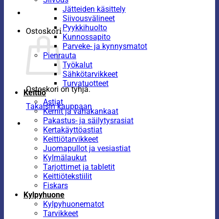
Jätteiden käsittely
Siivousvälineet
Pyykkihuolto
Ostoskori
Kunnossapito
Parveke- ja kynnysmatot
Pienrauta
Työkalut
Sähkötarvikkeet
Turvatuotteet
Ostoskori on tyhjä.
Keittiö
Astiat
Takaisin kauppaan
Kernit ja vahakankaat
Pakastus- ja säilytysrasiat
Kertakäyttöastiat
Keittiötarvikkeet
Juomapullot ja vesiastiat
Kylmälaukut
Tarjottimet ja tabletit
Keittiötekstiilit
Fiskars
Kylpyhuone
Kylpyhuonematot
Tarvikkeet