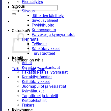
Piensäilytys
Siivous
Etsi:
Siivous
Jätteiden käsittely
Siivousvälineet
Pyykkihuolto
Kunnossapito
Ostoskori
Parveke- ja kynnysmatot
Pienrauta
Työkalut
Sähkötarvikkeet
Turvatuotteet
Keittiö
Ostoskori on tyhjä.
Astiat
Kernit ja vahakankaat
Takaisin kauppaan
Pakastus- ja säilytysrasiat
Kertakäyttöastiat
Keittiötarvikkeet
Juomapullot ja vesiastiat
Kylmälaukut
Tarjottimet ja tabletit
Keittiötekstiilit
Fiskars
Kylpyhuone