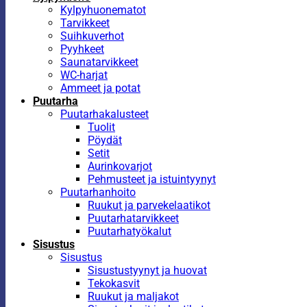
Kylpyhuonematot
Tarvikkeet
Suihkuverhot
Pyyhkeet
Saunatarvikkeet
WC-harjat
Ammeet ja potat
Puutarha
Puutarhakalusteet
Tuolit
Pöydät
Setit
Aurinkovarjot
Pehmusteet ja istuintyynyt
Puutarhanhoito
Ruukut ja parvekelaatikot
Puutarhatarvikkeet
Puutarhatyökalut
Sisustus
Sisustus
Sisustustyynyt ja huovat
Tekokasvit
Ruukut ja maljakot