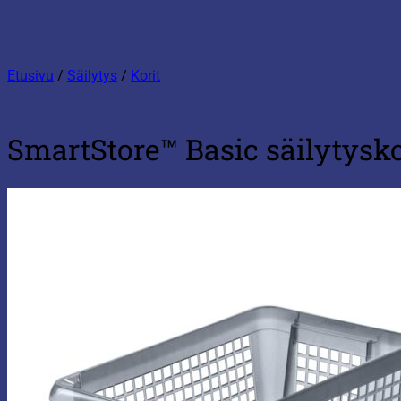
Etusivu
/
Säilytys
/
Korit
SmartStore™ Basic säilytysk