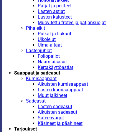
Hoitotarvikkeet
Patjat ja peitteet
Lasten astiat
Lasten kalusteet
Muovitettu frotee ja patjansuojat
Pihaleikit
Pulkat ja liukurit
Ulkolelut
Uima-altaat
Lastenjuhlat
Foliopallot
Naamiaisasut
Kertakäyttöastiat
Saappaat ja sadeasut
Kumisaappaat
Aikuisten kumisaappaat
Lasten kumisaappaat
Muut jalkineet
Sadeasut
Lasten sadeasut
Aikuisten sadeasut
Sateenvarjot
Käsineet ja päähineet
Tarjoukset