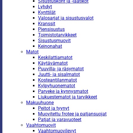
Sisustuskorit ja -laatikot
Lyhdyt
Kynttilät
Valosarjat ja sisustusvalot
Kranssit
Piensisustus
Toimistotarvikkeet
Sisustusmuovit
Keinonahat
Matot
Keskilattiamatot
Käytävämatot
Puuvilla- ja räsymatot
Juutti- ja sisalmatot
Kosteantilanmatot
Kylpyhuonematot
Parveke ja kynnysmatot
Liukuestematot ja tarvikkeet
Makuuhuone
Peitot ja tyynyt
Muovitettu frotee ja patjansuojat
Patjat ja varavuoteet
Vaahtomuovit
Vaahtomuovilevyt