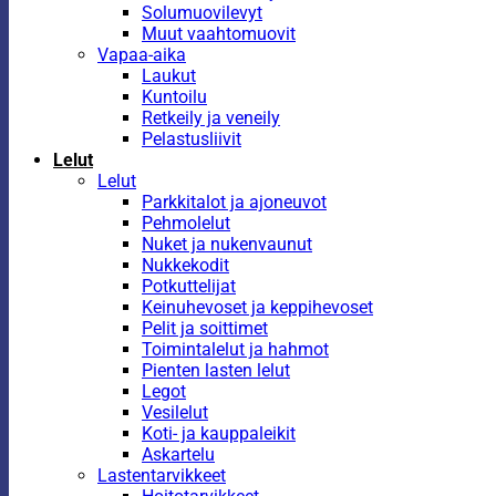
Solumuovilevyt
Muut vaahtomuovit
Vapaa-aika
Laukut
Kuntoilu
Retkeily ja veneily
Pelastusliivit
Lelut
Lelut
Parkkitalot ja ajoneuvot
Pehmolelut
Nuket ja nukenvaunut
Nukkekodit
Potkuttelijat
Keinuhevoset ja keppihevoset
Pelit ja soittimet
Toimintalelut ja hahmot
Pienten lasten lelut
Legot
Vesilelut
Koti- ja kauppaleikit
Askartelu
Lastentarvikkeet