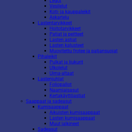
Legot
Vesilelut
Koti- ja kauppaleikit
Askartelu
Lastentarvikkeet
Hoitotarvikkeet
Patjat ja peitteet
Lasten astiat
Lasten kalusteet
Muovitettu frotee ja patjansuojat
Pihaleikit
Pulkat ja liukurit
Ulkolelut
Uima-altaat
Lastenjuhlat
Foliopallot
Naamiaisasut
Kertakäyttöastiat
Saappaat ja sadeasut
Kumisaappaat
Aikuisten kumisaappaat
Lasten kumisaappaat
Muut jalkineet
Sadeasut