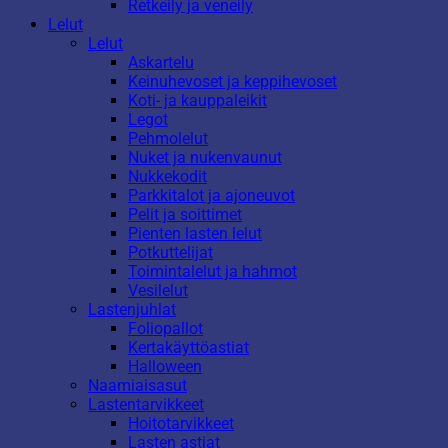
Retkeily ja veneily
Lelut
Lelut
Askartelu
Keinuhevoset ja keppihevoset
Koti- ja kauppaleikit
Legot
Pehmolelut
Nuket ja nukenvaunut
Nukkekodit
Parkkitalot ja ajoneuvot
Pelit ja soittimet
Pienten lasten lelut
Potkuttelijat
Toimintalelut ja hahmot
Vesilelut
Lastenjuhlat
Foliopallot
Kertakäyttöastiat
Halloween
Naamiaisasut
Lastentarvikkeet
Hoitotarvikkeet
Lasten astiat