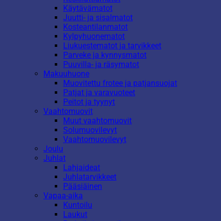
Käytävämatot
Juutti- ja sisalmatot
Kosteantilanmatot
Kylpyhuonematot
Liukuestematot ja tarvikkeet
Parveke ja kynnysmatot
Puuvilla- ja räsymatot
Makuuhuone
Muovitettu frotee ja patjansuojat
Patjat ja varavuoteet
Peitot ja tyynyt
Vaahtomuovit
Muut vaahtomuovit
Solumuovilevyt
Vaahtomuovilevyt
Joulu
Juhlat
Lahjaideat
Juhlatarvikkeet
Pääsiäinen
Vapaa-aika
Kuntoilu
Laukut