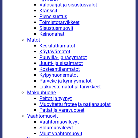
Valosarjat ja sisustusvalot
Kranssit
Piensisustus
Toimistotarvikkeet
Sisustusmuovit
Keinonahat
Matot
Keskilattiamatot
Käytävämatot
Puuvilla- ja räsymatot
Juutti- ja sisalmatot
Kosteantilanmatot
Kylpyhuonematot
Parveke ja kynnysmatot
Liukuestematot ja tarvikkeet
Makuuhuone
Peitot ja tyynyt
Muovitettu frotee ja patjansuojat
Patjat ja varavuoteet
Vaahtomuovit
Vaahtomuovilevyt
Solumuovilevyt
Muut vaahtomuovit