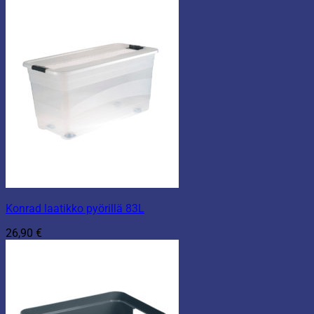
Konrad laatikko pyörillä 83L
26,90
€