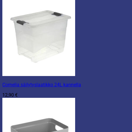
Cornelia säilytyslaatikko 24L kannella
12,90
€