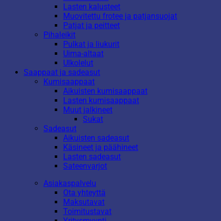
Lasten kalusteet
Muovitettu frotee ja patjansuojat
Patjat ja peitteet
Pihaleikit
Pulkat ja liukurit
Uima-altaat
Ulkolelut
Saappaat ja sadeasut
Kumisaappaat
Aikuisten kumisaappaat
Lasten kumisaappaat
Muut jalkineet
Sukat
Sadeasut
Aikuisten sadeasut
Käsineet ja päähineet
Lasten sadeasut
Sateenvarjot
Asiakaspalvelu
Ota yhteyttä
Maksutavat
Toimitustavat
Yritysmyynti