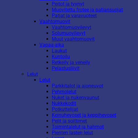
Peitot ja tyynyt
Muovitettu frotee ja patjansuojat
Patjat ja varavuoteet
Vaahtomuovit
Vaahtomuovilevyt
Solumuovilevyt
Muut vaahtomuovit
Vapaa-aika
Laukut
Kuntoilu
Retkeily ja veneily
Pelastusliivit
Lelut
Lelut
Parkkitalot ja ajoneuvot
Pehmolelut
Nuket ja nukenvaunut
Nukkekodit
Potkuttelijat
Keinuhevoset ja keppihevoset
Pelit ja soittimet
Toimintalelut ja hahmot
Pienten lasten lelut