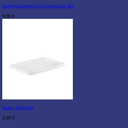
Säilytyslaatikko Emil pinoutuva 30L
9,50
€
Kansi 43x36cm
2,50
€