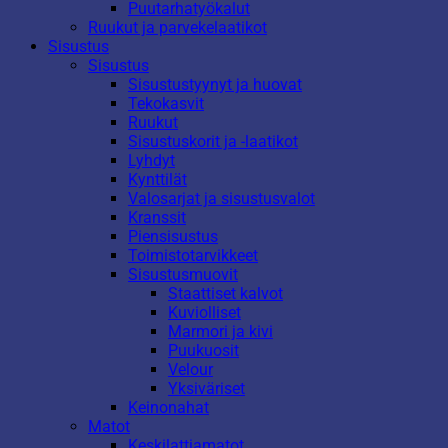
Puutarhatyökalut
Ruukut ja parvekelaatikot
Sisustus
Sisustus
Sisustustyynyt ja huovat
Tekokasvit
Ruukut
Sisustuskorit ja -laatikot
Lyhdyt
Kynttilät
Valosarjat ja sisustusvalot
Kranssit
Piensisustus
Toimistotarvikkeet
Sisustusmuovit
Staattiset kalvot
Kuviolliset
Marmori ja kivi
Puukuosit
Velour
Yksiväriset
Keinonahat
Matot
Keskilattiamatot