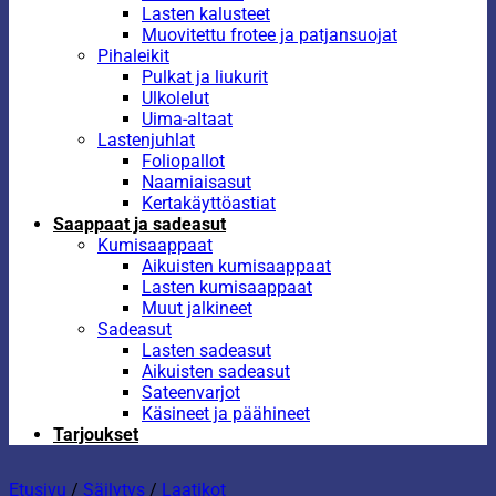
Lasten kalusteet
Muovitettu frotee ja patjansuojat
Pihaleikit
Pulkat ja liukurit
Ulkolelut
Uima-altaat
Lastenjuhlat
Foliopallot
Naamiaisasut
Kertakäyttöastiat
Saappaat ja sadeasut
Kumisaappaat
Aikuisten kumisaappaat
Lasten kumisaappaat
Muut jalkineet
Sadeasut
Lasten sadeasut
Aikuisten sadeasut
Sateenvarjot
Käsineet ja päähineet
Tarjoukset
Etusivu
/
Säilytys
/
Laatikot