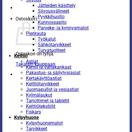
Jätteiden käsittely
Siivousvälineet
Pyykkihuolto
Ostoskori
Kunnossapito
Parveke- ja kynnysmatot
Pienrauta
Työkalut
Sähkötarvikkeet
Turvatuotteet
Ostoskori on tyhjä.
Keittiö
Astiat
Takaisin kauppaan
Kernit ja vahakankaat
Pakastus- ja säilytysrasiat
Kertakäyttöastiat
Keittiötarvikkeet
Juomapullot ja vesiastiat
Kylmälaukut
Tarjottimet ja tabletit
Keittiötekstiilit
Fiskars
Kylpyhuone
Kylpyhuonematot
Tarvikkeet