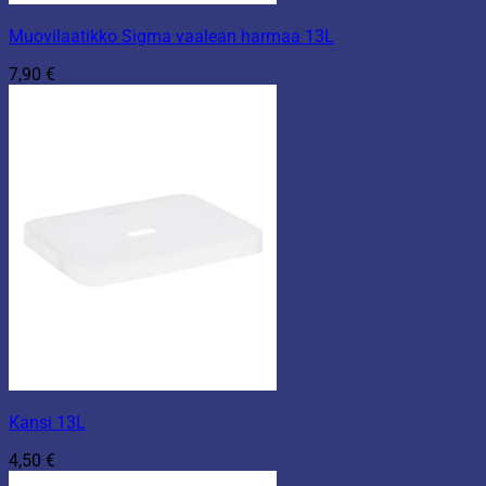
Muovilaatikko Sigma vaalean harmaa 13L
7,90
€
Kansi 13L
4,50
€