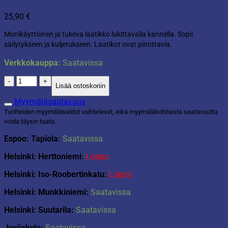
25,90
€
Monikäyttöinen ja tukeva laatikko lukittavalla kannella. Sopii
säilytykseen ja kuljetukseen. Laatikot ovat pinottavia.
Verkkokauppa:
Saatavissa
Laatikko
Lisää ostoskoriin
Cornelia
83L
Myymäläsaatavuus
määrä
Tuotteiden myymäläsaldot vaihtelevat, eikä myymäläkohtaista saatavuutta
voida täysin taata.
Espoo: Tapiola:
Saatavissa
Helsinki: Herttoniemi:
Loppu
Helsinki: Iso-Roobertinkatu:
Loppu
Helsinki: Munkkiniemi:
Saatavissa
Helsinki: Suutarila:
Saatavissa
Jyväskyla:
Saatavissa