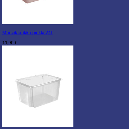
Muovilaatikko pinkki 24L
11,90
€