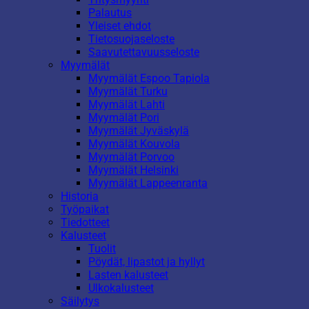
Palautus
Yleiset ehdot
Tietosuojaseloste
Saavutettavuusseloste
Myymälät
Myymälät Espoo Tapiola
Myymälät Turku
Myymälät Lahti
Myymälät Pori
Myymälät Jyväskylä
Myymälät Kouvola
Myymälät Porvoo
Myymälät Helsinki
Myymälät Lappeenranta
Historia
Työpaikat
Tiedotteet
Kalusteet
Tuolit
Pöydät, lipastot ja hyllyt
Lasten kalusteet
Ulkokalusteet
Säilytys