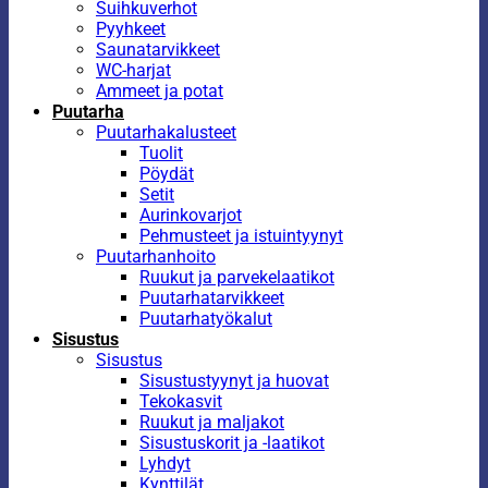
Suihkuverhot
Pyyhkeet
Saunatarvikkeet
WC-harjat
Ammeet ja potat
Puutarha
Puutarhakalusteet
Tuolit
Pöydät
Setit
Aurinkovarjot
Pehmusteet ja istuintyynyt
Puutarhanhoito
Ruukut ja parvekelaatikot
Puutarhatarvikkeet
Puutarhatyökalut
Sisustus
Sisustus
Sisustustyynyt ja huovat
Tekokasvit
Ruukut ja maljakot
Sisustuskorit ja -laatikot
Lyhdyt
Kynttilät