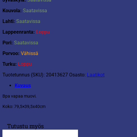
Kouvola:
Saatavissa
Lahti:
Saatavissa
Lappeenranta:
Loppu
Pori:
Saatavissa
Porvoo:
Vähissä
Turku:
Loppu
Tuotetunnus (SKU):
20413627
Osasto:
Laatikot
Kuvaus
Bpa vapaa muovi.
Koko: 79,5×39,5x40cm
Tutustu myös