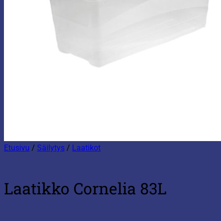
Etusivu
/
Säilytys
/
Laatikot
Laatikko Cornelia 83L