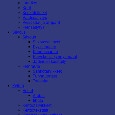
Laatikot
Korit
Kenkätelineet
Vaatesäilytys
Vesiastiat ja ämpärit
Piensäilytys
Siivous
Siivous
Siivousvälineet
Pyykkihuolto
Kunnossapito
Parveke- ja kynnysmatot
Jätteiden käsittely
Pienrauta
Sähkötarvikkeet
Turvatuotteet
Työkalut
Keittiö
Astiat
Arabia
Iittala
Keittiötarvikkeet
Keittiötekstiilit