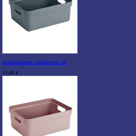
Muovilaatikko siniharmaa 24L
11,90
€