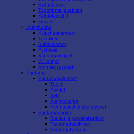
Kylmälaukut
Tarjottimet ja tabletit
Keittiötekstiilit
Fiskars
Kylpyhuone
Kylpyhuonematot
Tarvikkeet
Suihkuverhot
Pyyhkeet
Saunatarvikkeet
WC-harjat
Ammeet ja potat
Puutarha
Puutarhakalusteet
Tuolit
Pöydät
Setit
Aurinkovarjot
Pehmusteet ja istuintyynyt
Puutarhanhoito
Ruukut ja parvekelaatikot
Puutarhatarvikkeet
Puutarhatyökalut