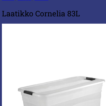
Laatikko Cornelia 83L