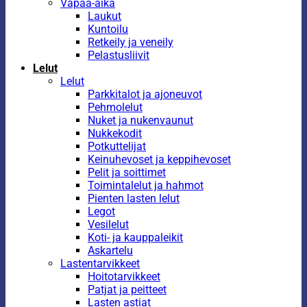
Vapaa-aika
Laukut
Kuntoilu
Retkeily ja veneily
Pelastusliivit
Lelut
Lelut
Parkkitalot ja ajoneuvot
Pehmolelut
Nuket ja nukenvaunut
Nukkekodit
Potkuttelijat
Keinuhevoset ja keppihevoset
Pelit ja soittimet
Toimintalelut ja hahmot
Pienten lasten lelut
Legot
Vesilelut
Koti- ja kauppaleikit
Askartelu
Lastentarvikkeet
Hoitotarvikkeet
Patjat ja peitteet
Lasten astiat