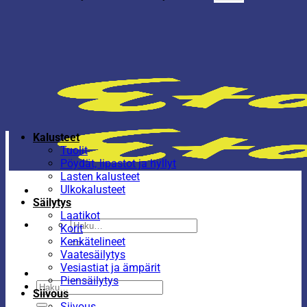
Kalusteet
Tuolit
Pöydät, lipastot ja hyllyt
Lasten kalusteet
Ulkokalusteet
Säilytys
Laatikot
Etsi:
Korit
Kenkätelineet
Vaatesäilytys
Vesiastiat ja ämpärit
Piensäilytys
Etsi:
Siivous
Siivous