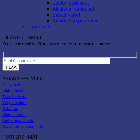
Lasten sadeasut
Aikuisten sadeasut
Sateenvarjot
Käsineet ja päähineet
Tarjoukset
TILAA UUTISKIRJE
Kuulet ensimmäisenä uutuuksistamme ja kampanjoistamme
ASIAKASPALVELU
Ota yhteyttä
Maksutavat
Toimitustavat
Yritysasiakas
Palautus
Yleiset ehdot
Tietosuojaseloste
Saavutettavuusseloste
TUOTERYHMÄT