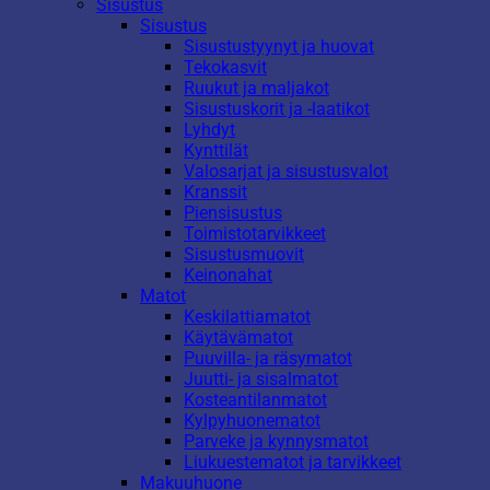
Sisustus
Sisustus
Sisustustyynyt ja huovat
Tekokasvit
Ruukut ja maljakot
Sisustuskorit ja -laatikot
Lyhdyt
Kynttilät
Valosarjat ja sisustusvalot
Kranssit
Piensisustus
Toimistotarvikkeet
Sisustusmuovit
Keinonahat
Matot
Keskilattiamatot
Käytävämatot
Puuvilla- ja räsymatot
Juutti- ja sisalmatot
Kosteantilanmatot
Kylpyhuonematot
Parveke ja kynnysmatot
Liukuestematot ja tarvikkeet
Makuuhuone