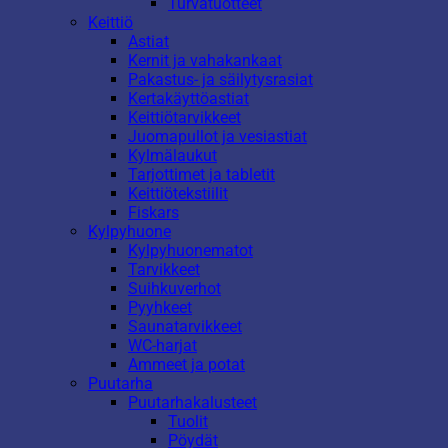
Turvatuotteet
Keittiö
Astiat
Kernit ja vahakankaat
Pakastus- ja säilytysrasiat
Kertakäyttöastiat
Keittiötarvikkeet
Juomapullot ja vesiastiat
Kylmälaukut
Tarjottimet ja tabletit
Keittiötekstiilit
Fiskars
Kylpyhuone
Kylpyhuonematot
Tarvikkeet
Suihkuverhot
Pyyhkeet
Saunatarvikkeet
WC-harjat
Ammeet ja potat
Puutarha
Puutarhakalusteet
Tuolit
Pöydät