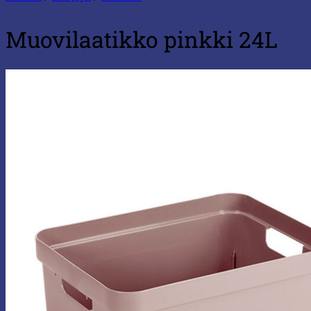
Muovilaatikko pinkki 24L