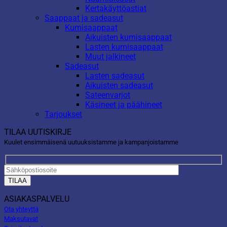
Kertakäyttöastiat
Saappaat ja sadeasut
Kumisaappaat
Aikuisten kumisaappaat
Lasten kumisaappaat
Muut jalkineet
Sadeasut
Lasten sadeasut
Aikuisten sadeasut
Sateenvarjot
Käsineet ja päähineet
Tarjoukset
TILAA UUTISKIRJE
Kuulet ensimmäisenä uutuuksistamme ja kampanjoistamme
ASIAKASPALVELU
Ota yhteyttä
Maksutavat