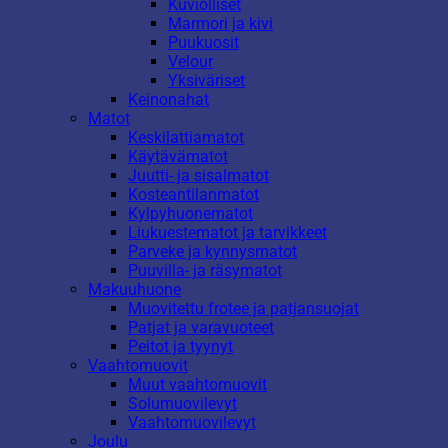
Kuviolliset
Marmori ja kivi
Puukuosit
Velour
Yksiväriset
Keinonahat
Matot
Keskilattiamatot
Käytävämatot
Juutti- ja sisalmatot
Kosteantilanmatot
Kylpyhuonematot
Liukuestematot ja tarvikkeet
Parveke ja kynnysmatot
Puuvilla- ja räsymatot
Makuuhuone
Muovitettu frotee ja patjansuojat
Patjat ja varavuoteet
Peitot ja tyynyt
Vaahtomuovit
Muut vaahtomuovit
Solumuovilevyt
Vaahtomuovilevyt
Joulu