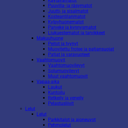
Käytävämatot
Puuvilla- ja räsymatot
Juutti- ja sisalmatot
Kosteantilanmatot
Kylpyhuonematot
Parveke ja kynnysmatot
Liukuestematot ja tarvikkeet
Makuuhuone
Peitot ja tyynyt
Muovitettu frotee ja patjansuojat
Patjat ja varavuoteet
Vaahtomuovit
Vaahtomuovilevyt
Solumuovilevyt
Muut vaahtomuovit
Vapaa-aika
Laukut
Kuntoilu
Retkeily ja veneily
Pelastusliivit
Lelut
Lelut
Parkkitalot ja ajoneuvot
Pehmolelut