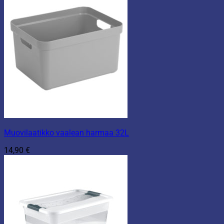
Muovilaatikko vaalean harmaa 32L
14,90
€