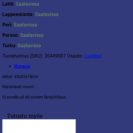
Lahti:
Saatavissa
Lappeenranta:
Saatavissa
Pori:
Saatavissa
Porvoo:
Saatavissa
Turku:
Saatavissa
Tuotetunnus (SKU):
20449007
Osasto:
Laatikot
Kuvaus
Mitat: 45x35x18cm
Materiaali: muovi
Ei sovellu yli 40 asteen lämpötilaan.
Tutustu myös