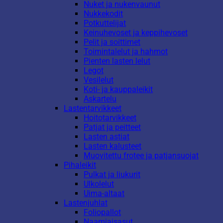
Nuket ja nukenvaunut
Nukkekodit
Potkuttelijat
Keinuhevoset ja keppihevoset
Pelit ja soittimet
Toimintalelut ja hahmot
Pienten lasten lelut
Legot
Vesilelut
Koti- ja kauppaleikit
Askartelu
Lastentarvikkeet
Hoitotarvikkeet
Patjat ja peitteet
Lasten astiat
Lasten kalusteet
Muovitettu frotee ja patjansuojat
Pihaleikit
Pulkat ja liukurit
Ulkolelut
Uima-altaat
Lastenjuhlat
Foliopallot
Naamiaisasut