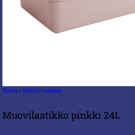
Etusivu
/
Säilytys
/
Laatikot
Muovilaatikko pinkki 24L