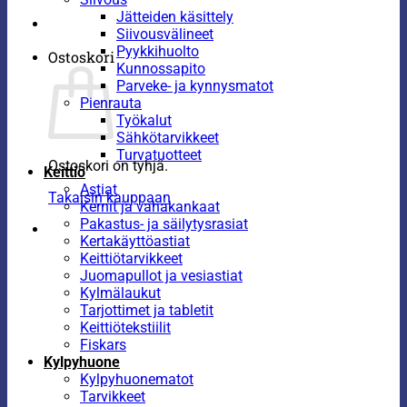
Jätteiden käsittely
Siivousvälineet
Pyykkihuolto
Ostoskori
Kunnossapito
Parveke- ja kynnysmatot
Pienrauta
Työkalut
Sähkötarvikkeet
Turvatuotteet
Ostoskori on tyhjä.
Keittiö
Astiat
Takaisin kauppaan
Kernit ja vahakankaat
Pakastus- ja säilytysrasiat
Kertakäyttöastiat
Keittiötarvikkeet
Juomapullot ja vesiastiat
Kylmälaukut
Tarjottimet ja tabletit
Keittiötekstiilit
Fiskars
Kylpyhuone
Kylpyhuonematot
Tarvikkeet