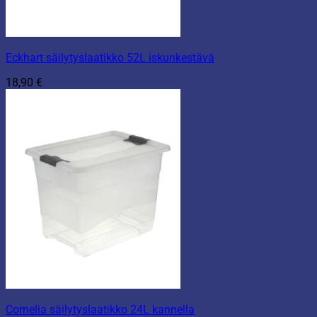
Eckhart säilytyslaatikko 52L iskunkestävä
18,90
€
Cornelia säilytyslaatikko 24L kannella