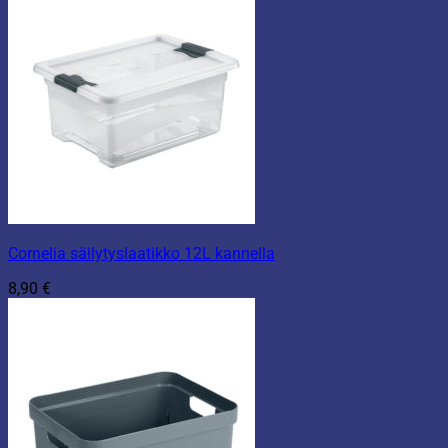
Cornelia säilytyslaatikko 12L kannella
8,90
€