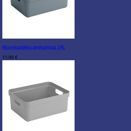
Muovilaatikko siniharmaa 24L
11,90
€