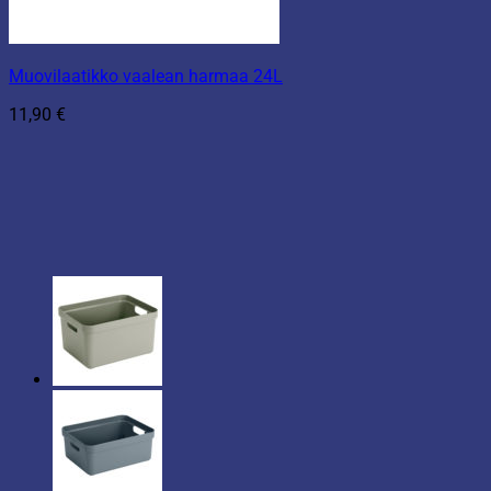
Muovilaatikko vaalean harmaa 24L
11,90
€