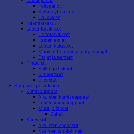
Lastenjuhlat
Foliopallot
Kertakäyttöastiat
Halloween
Naamiaisasut
Lastentarvikkeet
Hoitotarvikkeet
Lasten astiat
Lasten kalusteet
Muovitettu frotee ja patjansuojat
Patjat ja peitteet
Pihaleikit
Pulkat ja liukurit
Uima-altaat
Ulkolelut
Saappaat ja sadeasut
Kumisaappaat
Aikuisten kumisaappaat
Lasten kumisaappaat
Muut jalkineet
Sukat
Sadeasut
Aikuisten sadeasut
Käsineet ja päähineet