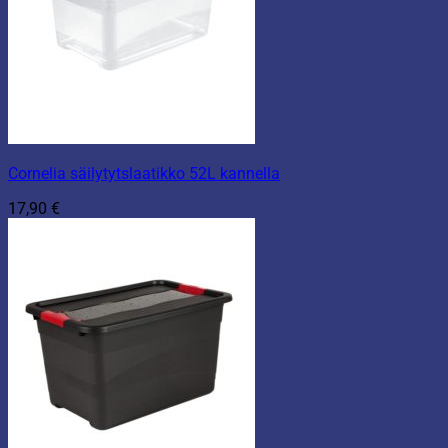
Cornelia säilytytslaatikko 52L kannella
17,90
€