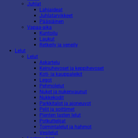
Juhlat
Lahjaideat
Juhlatarvikkeet
Pääsiäinen
Vapaa-aika
Kuntoilu
Laukut
Retkeily ja veneily
Lelut
Lelut
Askartelu
Keinuhevoset ja keppihevoset
Koti- ja kauppaleikit
Legot
Pehmolelut
Nuket ja nukenvaunut
Nukkekodit
Parkkitalot ja ajoneuvot
Pelit ja soittimet
Pienten lasten lelut
Potkuttelijat
Toimintalelut ja hahmot
Vesilelut