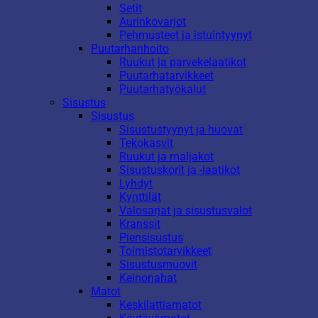
Setit
Aurinkovarjot
Pehmusteet ja istuintyynyt
Puutarhanhoito
Ruukut ja parvekelaatikot
Puutarhatarvikkeet
Puutarhatyökalut
Sisustus
Sisustus
Sisustustyynyt ja huovat
Tekokasvit
Ruukut ja maljakot
Sisustuskorit ja -laatikot
Lyhdyt
Kynttilät
Valosarjat ja sisustusvalot
Kranssit
Piensisustus
Toimistotarvikkeet
Sisustusmuovit
Keinonahat
Matot
Keskilattiamatot