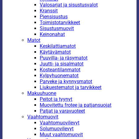
Valosarjat ja sisustusvalot
Kranssit
Piensisustus
Toimistotarvikkeet
Sisustusmuovit
Keinonahat
Matot
Keskilattiamatot
Käytävämatot
Puuvilla- ja räsymatot
Juutti- ja sisalmatot
Kosteantilanmatot
Kylpyhuonematot
Parveke ja kynnysmatot
Liukuestematot ja tarvikkeet
Makuuhuone
Peitot ja tyynyt
Muovitettu frotee ja patjansuojat
Patjat ja varavuoteet
Vaahtomuovit
Vaahtomuovilevyt
Solumuovilevyt
Muut vaahtomuovit