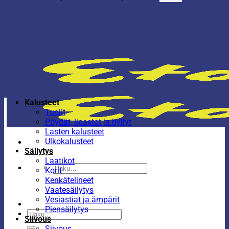
Kalusteet
Tuolit
Pöydät, lipastot ja hyllyt
Lasten kalusteet
Ulkokalusteet
Säilytys
Laatikot
Etsi:
Korit
Kenkätelineet
Vaatesäilytys
Vesiastiat ja ämpärit
Piensäilytys
Etsi:
Siivous
Siivous