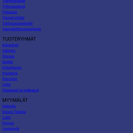
Toimitustavat
Yritysasiakas
Palautus
Yleiset ehdot
Tietosuojaseloste
Saavutettavuusseloste
TUOTERYHMÄT
Kalusteet
Säilytys
Siivous
Keittiö
Kylpyhuone
Puutarha
Sisustus
Lelut
Saappaat ja sadeasut
MYYMÄLÄT
Helsinki
Espoo Tapiola
Lahti
Porvoo
Jyväskylä