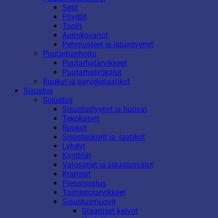
Setit
Pöydät
Tuolit
Aurinkovarjot
Pehmusteet ja istuintyynyt
Puutarhanhoito
Puutarhatarvikkeet
Puutarhatyökalut
Ruukut ja parvekelaatikot
Sisustus
Sisustus
Sisustustyynyt ja huovat
Tekokasvit
Ruukut
Sisustuskorit ja -laatikot
Lyhdyt
Kynttilät
Valosarjat ja sisustusvalot
Kranssit
Piensisustus
Toimistotarvikkeet
Sisustusmuovit
Staattiset kalvot