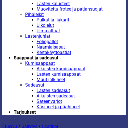
Lasten kalusteet
Muovitettu frotee ja patjansuojat
Pihaleikit
Pulkat ja liukurit
Ulkolelut
Uima-altaat
Lastenjuhlat
Foliopallot
Naamiaisasut
Kertakäyttöastiat
Saappaat ja sadeasut
Kumisaappaat
Aikuisten kumisaappaat
Lasten kumisaappaat
Muut jalkineet
Sadeasut
Lasten sadeasut
Aikuisten sadeasut
Sateenvarjot
Käsineet ja päähineet
Tarjoukset
Etusivu
/
Säilytys
/
Laatikot