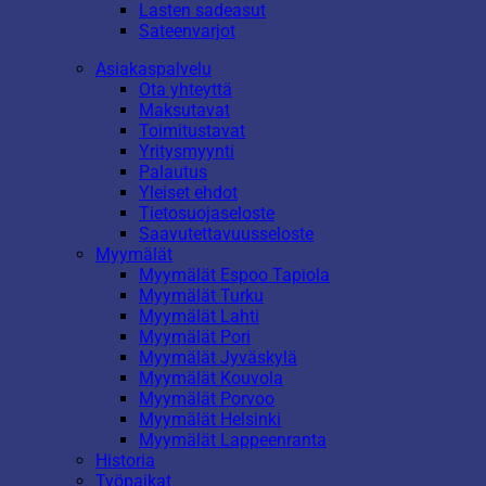
Lasten sadeasut
Sateenvarjot
Asiakaspalvelu
Ota yhteyttä
Maksutavat
Toimitustavat
Yritysmyynti
Palautus
Yleiset ehdot
Tietosuojaseloste
Saavutettavuusseloste
Myymälät
Myymälät Espoo Tapiola
Myymälät Turku
Myymälät Lahti
Myymälät Pori
Myymälät Jyväskylä
Myymälät Kouvola
Myymälät Porvoo
Myymälät Helsinki
Myymälät Lappeenranta
Historia
Työpaikat