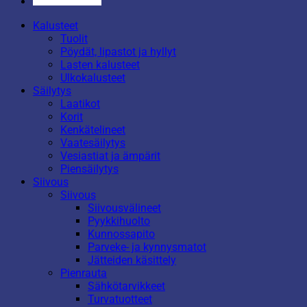
Kalusteet
Tuolit
Pöydät, lipastot ja hyllyt
Lasten kalusteet
Ulkokalusteet
Säilytys
Laatikot
Korit
Kenkätelineet
Vaatesäilytys
Vesiastiat ja ämpärit
Piensäilytys
Siivous
Siivous
Siivousvälineet
Pyykkihuolto
Kunnossapito
Parveke- ja kynnysmatot
Jätteiden käsittely
Pienrauta
Sähkötarvikkeet
Turvatuotteet