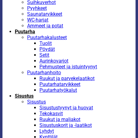
Suihkuverhot
Pyyhkeet
Saunatarvikkeet
WC-harjat
Ammeet ja potat
Puutarha
Puutarhakalusteet
Tuolit
Pöydät
Setit
Aurinkovarjot
Pehmusteet ja istuintyynyt
Puutarhanhoito
Ruukut ja parvekelaatikot
Puutarhatarvikkeet
Puutarhatyökalut
Sisustus
Sisustus
Sisustustyynyt ja huovat
Tekokasvit
Ruukut ja maljakot
Sisustuskorit ja -laatikot
Lyhdyt
Kynttilät