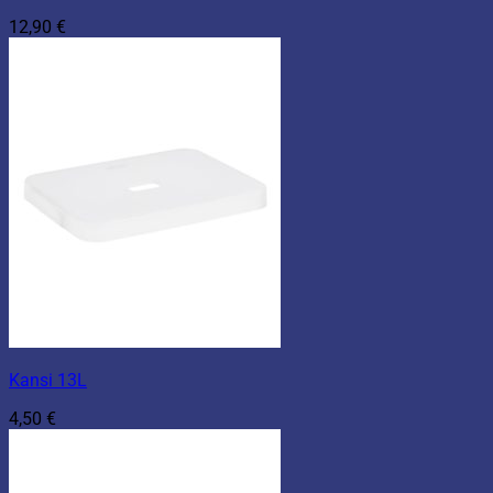
12,90
€
Kansi 13L
4,50
€