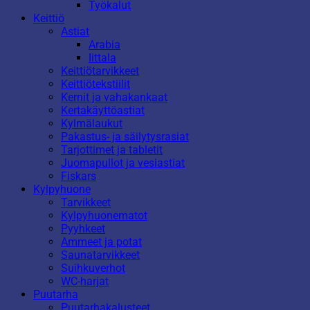
Työkalut
Keittiö
Astiat
Arabia
Iittala
Keittiötarvikkeet
Keittiötekstiilit
Kernit ja vahakankaat
Kertakäyttöastiat
Kylmälaukut
Pakastus- ja säilytysrasiat
Tarjottimet ja tabletit
Juomapullot ja vesiastiat
Fiskars
Kylpyhuone
Tarvikkeet
Kylpyhuonematot
Pyyhkeet
Ammeet ja potat
Saunatarvikkeet
Suihkuverhot
WC-harjat
Puutarha
Puutarhakalusteet