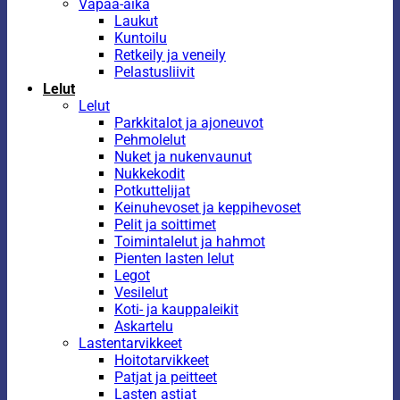
Vapaa-aika
Laukut
Kuntoilu
Retkeily ja veneily
Pelastusliivit
Lelut
Lelut
Parkkitalot ja ajoneuvot
Pehmolelut
Nuket ja nukenvaunut
Nukkekodit
Potkuttelijat
Keinuhevoset ja keppihevoset
Pelit ja soittimet
Toimintalelut ja hahmot
Pienten lasten lelut
Legot
Vesilelut
Koti- ja kauppaleikit
Askartelu
Lastentarvikkeet
Hoitotarvikkeet
Patjat ja peitteet
Lasten astiat