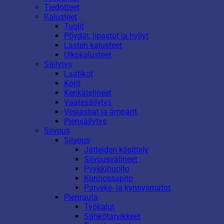
Tiedotteet
Kalusteet
Tuolit
Pöydät, lipastot ja hyllyt
Lasten kalusteet
Ulkokalusteet
Säilytys
Laatikot
Korit
Kenkätelineet
Vaatesäilytys
Vesiastiat ja ämpärit
Piensäilytys
Siivous
Siivous
Jätteiden käsittely
Siivousvälineet
Pyykkihuolto
Kunnossapito
Parveke- ja kynnysmatot
Pienrauta
Työkalut
Sähkötarvikkeet