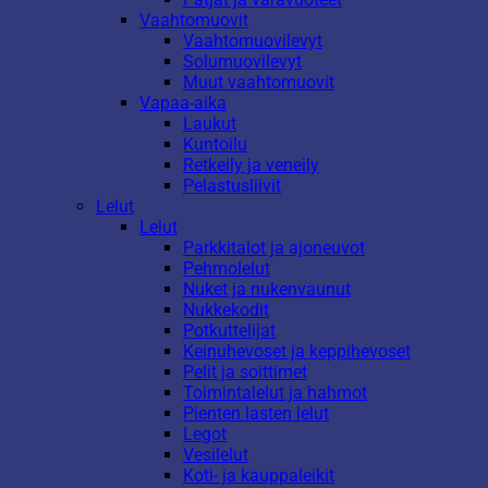
Vaahtomuovit
Vaahtomuovilevyt
Solumuovilevyt
Muut vaahtomuovit
Vapaa-aika
Laukut
Kuntoilu
Retkeily ja veneily
Pelastusliivit
Lelut
Lelut
Parkkitalot ja ajoneuvot
Pehmolelut
Nuket ja nukenvaunut
Nukkekodit
Potkuttelijat
Keinuhevoset ja keppihevoset
Pelit ja soittimet
Toimintalelut ja hahmot
Pienten lasten lelut
Legot
Vesilelut
Koti- ja kauppaleikit