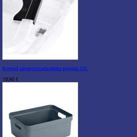
Konrad sängynaluslaatikko pyörillä 33L
18,90
€