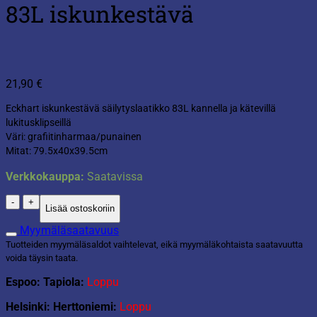
83L iskunkestävä
21,90
€
Eckhart iskunkestävä säilytyslaatikko 83L kannella ja kätevillä
lukitusklipseillä
Väri: grafiitinharmaa/punainen
Mitat: 79.5x40x39.5cm
Verkkokauppa:
Saatavissa
Eckhart
Lisää ostoskoriin
säilytyslaatikko
83L
Myymäläsaatavuus
iskunkestävä
Tuotteiden myymäläsaldot vaihtelevat, eikä myymäläkohtaista saatavuutta
määrä
voida täysin taata.
Espoo: Tapiola:
Loppu
Helsinki: Herttoniemi:
Loppu