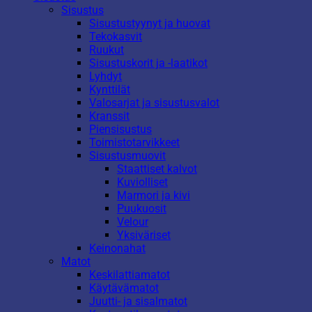
Sisustus
Sisustustyynyt ja huovat
Tekokasvit
Ruukut
Sisustuskorit ja -laatikot
Lyhdyt
Kynttilät
Valosarjat ja sisustusvalot
Kranssit
Piensisustus
Toimistotarvikkeet
Sisustusmuovit
Staattiset kalvot
Kuviolliset
Marmori ja kivi
Puukuosit
Velour
Yksiväriset
Keinonahat
Matot
Keskilattiamatot
Käytävämatot
Juutti- ja sisalmatot