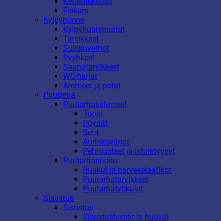
Keittiötekstiilit
Fiskars
Kylpyhuone
Kylpyhuonematot
Tarvikkeet
Suihkuverhot
Pyyhkeet
Saunatarvikkeet
WC-harjat
Ammeet ja potat
Puutarha
Puutarhakalusteet
Tuolit
Pöydät
Setit
Aurinkovarjot
Pehmusteet ja istuintyynyt
Puutarhanhoito
Ruukut ja parvekelaatikot
Puutarhatarvikkeet
Puutarhatyökalut
Sisustus
Sisustus
Sisustustyynyt ja huovat