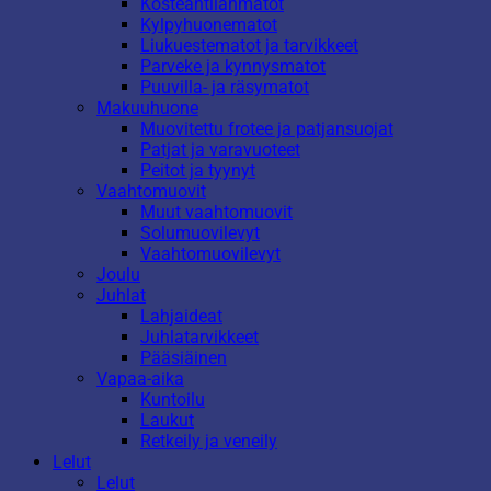
Kosteantilanmatot
Kylpyhuonematot
Liukuestematot ja tarvikkeet
Parveke ja kynnysmatot
Puuvilla- ja räsymatot
Makuuhuone
Muovitettu frotee ja patjansuojat
Patjat ja varavuoteet
Peitot ja tyynyt
Vaahtomuovit
Muut vaahtomuovit
Solumuovilevyt
Vaahtomuovilevyt
Joulu
Juhlat
Lahjaideat
Juhlatarvikkeet
Pääsiäinen
Vapaa-aika
Kuntoilu
Laukut
Retkeily ja veneily
Lelut
Lelut