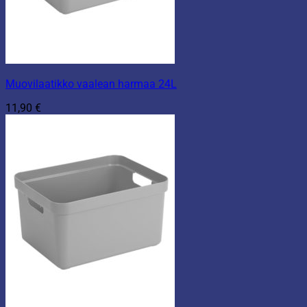
Muovilaatikko vaalean harmaa 24L
11,90
€