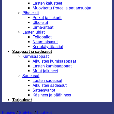
Lasten kalusteet
Muovitettu frotee ja patjansuojat
Pihaleikit
Pulkat ja liukurit
Ulkolelut
Uima-altaat
Lastenjuhlat
Foliopallot
Naamiaisasut
Kertakäyttöastiat
Saappaat ja sadeasut
Kumisaappaat
Aikuisten kumisaappaat
Lasten kumisaappaat
Muut jalkineet
Sadeasut
Lasten sadeasut
Aikuisten sadeasut
Sateenvarjot
Käsineet ja päähineet
Tarjoukset
Etusivu
/
Säilytys
/
Laatikot