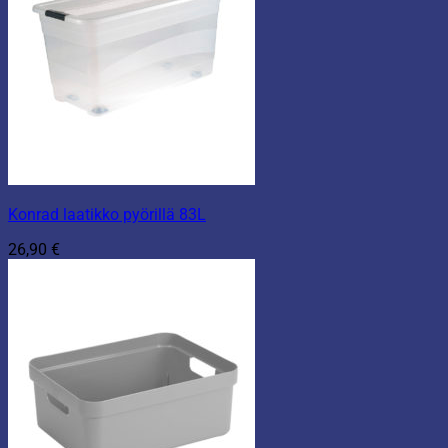
Konrad laatikko pyörillä 83L
26,90
€