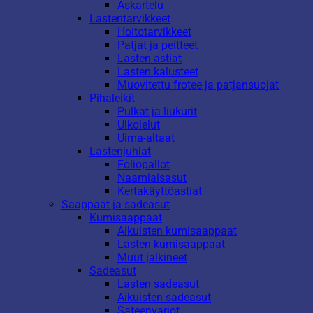
Askartelu
Lastentarvikkeet
Hoitotarvikkeet
Patjat ja peitteet
Lasten astiat
Lasten kalusteet
Muovitettu frotee ja patjansuojat
Pihaleikit
Pulkat ja liukurit
Ulkolelut
Uima-altaat
Lastenjuhlat
Foliopallot
Naamiaisasut
Kertakäyttöastiat
Saappaat ja sadeasut
Kumisaappaat
Aikuisten kumisaappaat
Lasten kumisaappaat
Muut jalkineet
Sadeasut
Lasten sadeasut
Aikuisten sadeasut
Sateenvarjot