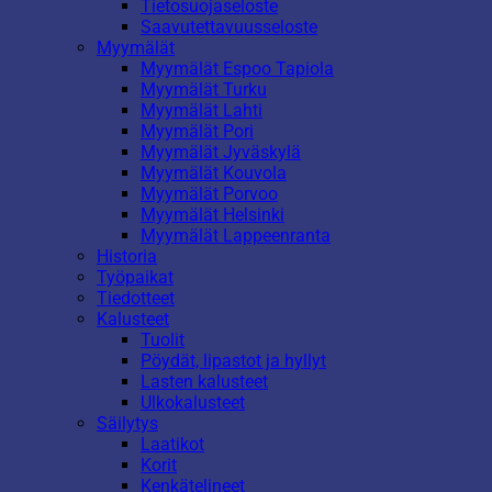
Tietosuojaseloste
Saavutettavuusseloste
Myymälät
Myymälät Espoo Tapiola
Myymälät Turku
Myymälät Lahti
Myymälät Pori
Myymälät Jyväskylä
Myymälät Kouvola
Myymälät Porvoo
Myymälät Helsinki
Myymälät Lappeenranta
Historia
Työpaikat
Tiedotteet
Kalusteet
Tuolit
Pöydät, lipastot ja hyllyt
Lasten kalusteet
Ulkokalusteet
Säilytys
Laatikot
Korit
Kenkätelineet