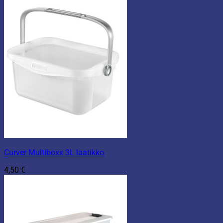
2,90 €
-
17,90 €
Curver Multiboxx 3L laatikko
4,50
€