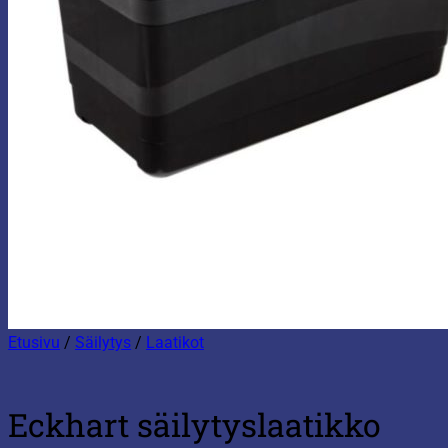
Etusivu
/
Säilytys
/
Laatikot
Eckhart säilytyslaatikko