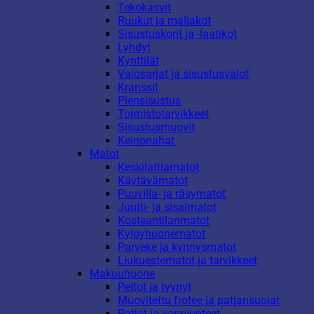
Tekokasvit
Ruukut ja maljakot
Sisustuskorit ja -laatikot
Lyhdyt
Kynttilät
Valosarjat ja sisustusvalot
Kranssit
Piensisustus
Toimistotarvikkeet
Sisustusmuovit
Keinonahat
Matot
Keskilattiamatot
Käytävämatot
Puuvilla- ja räsymatot
Juutti- ja sisalmatot
Kosteantilanmatot
Kylpyhuonematot
Parveke ja kynnysmatot
Liukuestematot ja tarvikkeet
Makuuhuone
Peitot ja tyynyt
Muovitettu frotee ja patjansuojat
Patjat ja varavuoteet