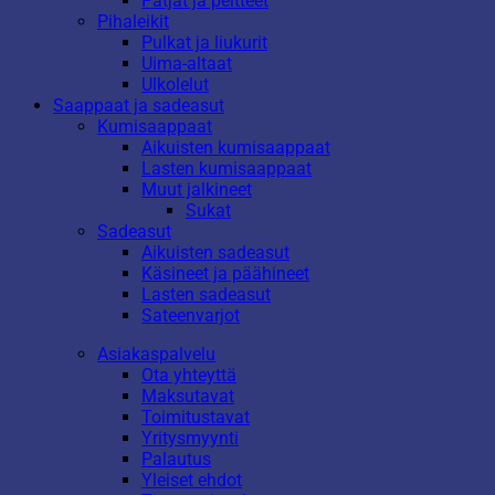
Patjat ja peitteet
Pihaleikit
Pulkat ja liukurit
Uima-altaat
Ulkolelut
Saappaat ja sadeasut
Kumisaappaat
Aikuisten kumisaappaat
Lasten kumisaappaat
Muut jalkineet
Sukat
Sadeasut
Aikuisten sadeasut
Käsineet ja päähineet
Lasten sadeasut
Sateenvarjot
Asiakaspalvelu
Ota yhteyttä
Maksutavat
Toimitustavat
Yritysmyynti
Palautus
Yleiset ehdot