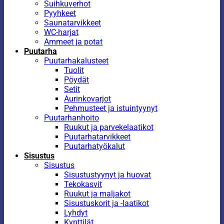
Suihkuverhot
Pyyhkeet
Saunatarvikkeet
WC-harjat
Ammeet ja potat
Puutarha
Puutarhakalusteet
Tuolit
Pöydät
Setit
Aurinkovarjot
Pehmusteet ja istuintyynyt
Puutarhanhoito
Ruukut ja parvekelaatikot
Puutarhatarvikkeet
Puutarhatyökalut
Sisustus
Sisustus
Sisustustyynyt ja huovat
Tekokasvit
Ruukut ja maljakot
Sisustuskorit ja -laatikot
Lyhdyt
Kynttilät