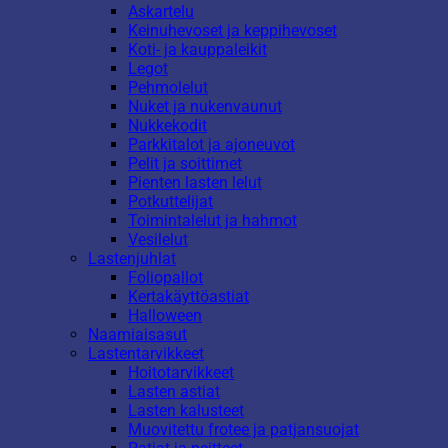
Askartelu
Keinuhevoset ja keppihevoset
Koti- ja kauppaleikit
Legot
Pehmolelut
Nuket ja nukenvaunut
Nukkekodit
Parkkitalot ja ajoneuvot
Pelit ja soittimet
Pienten lasten lelut
Potkuttelijat
Toimintalelut ja hahmot
Vesilelut
Lastenjuhlat
Foliopallot
Kertakäyttöastiat
Halloween
Naamiaisasut
Lastentarvikkeet
Hoitotarvikkeet
Lasten astiat
Lasten kalusteet
Muovitettu frotee ja patjansuojat