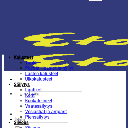
Kalusteet
Tuolit
Pöydät, lipastot ja hyllyt
Lasten kalusteet
Ulkokalusteet
Säilytys
Laatikot
Etsi:
Korit
Kenkätelineet
Vaatesäilytys
Vesiastiat ja ämpärit
Piensäilytys
Etsi:
Siivous
Siivous