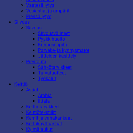
Vaatesäilytys
Vesiastiat ja ämpärit
Piensäilytys
Siivous
Siivous
Siivousvälineet
Pyykkihuolto
Kunnossapito
Parveke- ja kynnysmatot
Jätteiden käsittely
Pienrauta
Sähkötarvikkeet
Turvatuotteet
Työkalut
Keittiö
Astiat
Arabia
Iittala
Keittiötarvikkeet
Keittiötekstiilit
Kernit ja vahakankaat
Kertakäyttöastiat
Kylmälaukut