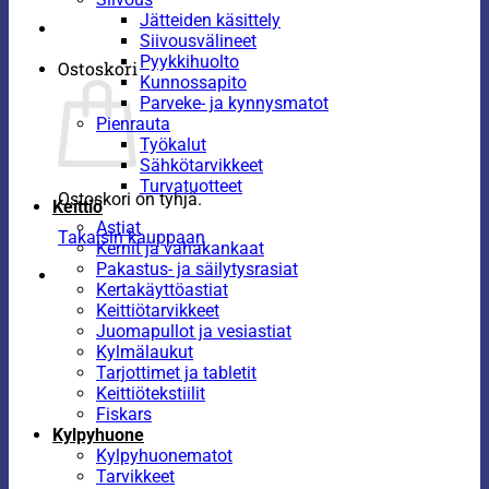
Jätteiden käsittely
Siivousvälineet
Pyykkihuolto
Ostoskori
Kunnossapito
Parveke- ja kynnysmatot
Pienrauta
Työkalut
Sähkötarvikkeet
Turvatuotteet
Ostoskori on tyhjä.
Keittiö
Astiat
Takaisin kauppaan
Kernit ja vahakankaat
Pakastus- ja säilytysrasiat
Kertakäyttöastiat
Keittiötarvikkeet
Juomapullot ja vesiastiat
Kylmälaukut
Tarjottimet ja tabletit
Keittiötekstiilit
Fiskars
Kylpyhuone
Kylpyhuonematot
Tarvikkeet