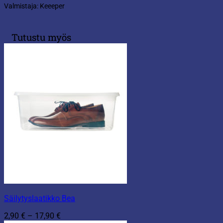
Valmistaja: Keeeper
Tutustu myös
Säilytyslaatikko Bea
Hintaluokka:
2,90
€
–
17,90
€