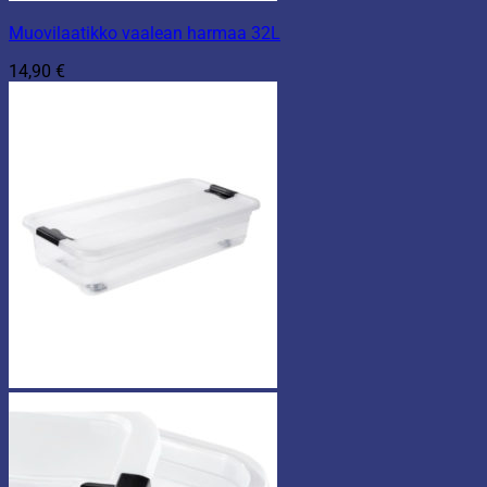
Muovilaatikko vaalean harmaa 32L
14,90
€