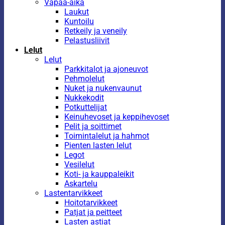
Vapaa-aika
Laukut
Kuntoilu
Retkeily ja veneily
Pelastusliivit
Lelut
Lelut
Parkkitalot ja ajoneuvot
Pehmolelut
Nuket ja nukenvaunut
Nukkekodit
Potkuttelijat
Keinuhevoset ja keppihevoset
Pelit ja soittimet
Toimintalelut ja hahmot
Pienten lasten lelut
Legot
Vesilelut
Koti- ja kauppaleikit
Askartelu
Lastentarvikkeet
Hoitotarvikkeet
Patjat ja peitteet
Lasten astiat