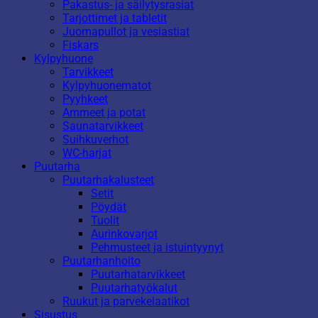
Pakastus- ja säilytysrasiat
Tarjottimet ja tabletit
Juomapullot ja vesiastiat
Fiskars
Kylpyhuone
Tarvikkeet
Kylpyhuonematot
Pyyhkeet
Ammeet ja potat
Saunatarvikkeet
Suihkuverhot
WC-harjat
Puutarha
Puutarhakalusteet
Setit
Pöydät
Tuolit
Aurinkovarjot
Pehmusteet ja istuintyynyt
Puutarhanhoito
Puutarhatarvikkeet
Puutarhatyökalut
Ruukut ja parvekelaatikot
Sisustus