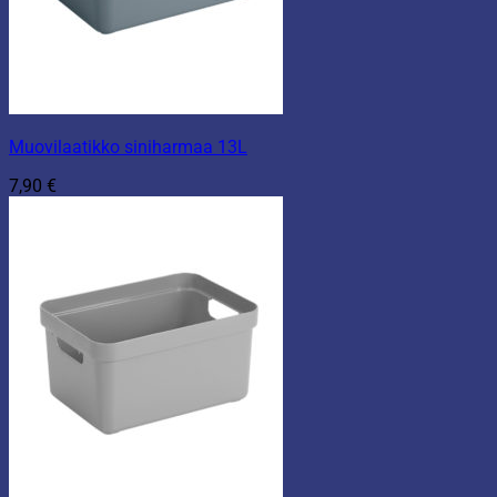
Muovilaatikko siniharmaa 13L
7,90
€