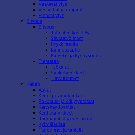
Vaatesäilytys
Vesiastiat ja ämpärit
Piensäilytys
Siivous
Siivous
Jätteiden käsittely
Siivousvälineet
Pyykkihuolto
Kunnossapito
Parveke- ja kynnysmatot
Pienrauta
Työkalut
Sähkötarvikkeet
Turvatuotteet
Keittiö
Astiat
Kernit ja vahakankaat
Pakastus- ja säilytysrasiat
Kertakäyttöastiat
Keittiötarvikkeet
Juomapullot ja vesiastiat
Kylmälaukut
Tarjottimet ja tabletit