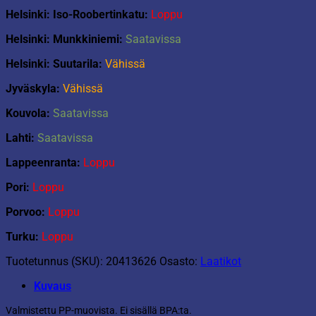
Helsinki: Iso-Roobertinkatu:
Loppu
Helsinki: Munkkiniemi:
Saatavissa
Helsinki: Suutarila:
Vähissä
Jyväskyla:
Vähissä
Kouvola:
Saatavissa
Lahti:
Saatavissa
Lappeenranta:
Loppu
Pori:
Loppu
Porvoo:
Loppu
Turku:
Loppu
Tuotetunnus (SKU):
20413626
Osasto:
Laatikot
Kuvaus
Valmistettu PP-muovista. Ei sisällä BPA:ta.