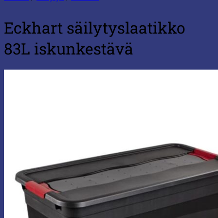
Eckhart säilytyslaatikko
83L iskunkestävä