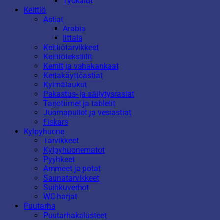
Työkalut
Keittiö
Astiat
Arabia
Iittala
Keittiötarvikkeet
Keittiötekstiilit
Kernit ja vahakankaat
Kertakäyttöastiat
Kylmälaukut
Pakastus- ja säilytysrasiat
Tarjottimet ja tabletit
Juomapullot ja vesiastiat
Fiskars
Kylpyhuone
Tarvikkeet
Kylpyhuonematot
Pyyhkeet
Ammeet ja potat
Saunatarvikkeet
Suihkuverhot
WC-harjat
Puutarha
Puutarhakalusteet