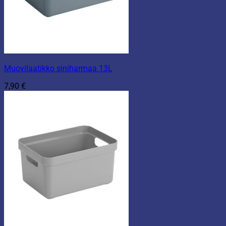
Muovilaatikko siniharmaa 13L
7,90
€