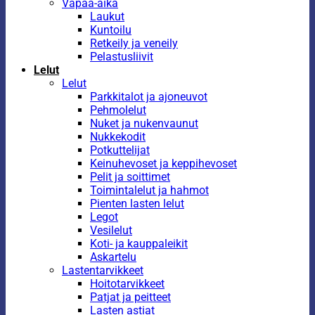
Vapaa-aika
Laukut
Kuntoilu
Retkeily ja veneily
Pelastusliivit
Lelut
Lelut
Parkkitalot ja ajoneuvot
Pehmolelut
Nuket ja nukenvaunut
Nukkekodit
Potkuttelijat
Keinuhevoset ja keppihevoset
Pelit ja soittimet
Toimintalelut ja hahmot
Pienten lasten lelut
Legot
Vesilelut
Koti- ja kauppaleikit
Askartelu
Lastentarvikkeet
Hoitotarvikkeet
Patjat ja peitteet
Lasten astiat