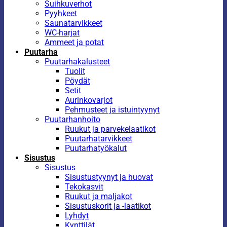
Suihkuverhot
Pyyhkeet
Saunatarvikkeet
WC-harjat
Ammeet ja potat
Puutarha
Puutarhakalusteet
Tuolit
Pöydät
Setit
Aurinkovarjot
Pehmusteet ja istuintyynyt
Puutarhanhoito
Ruukut ja parvekelaatikot
Puutarhatarvikkeet
Puutarhatyökalut
Sisustus
Sisustus
Sisustustyynyt ja huovat
Tekokasvit
Ruukut ja maljakot
Sisustuskorit ja -laatikot
Lyhdyt
Kynttilät