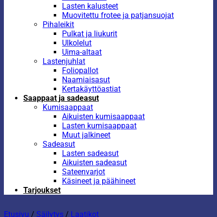
Lasten kalusteet
Muovitettu frotee ja patjansuojat
Pihaleikit
Pulkat ja liukurit
Ulkolelut
Uima-altaat
Lastenjuhlat
Foliopallot
Naamiaisasut
Kertakäyttöastiat
Saappaat ja sadeasut
Kumisaappaat
Aikuisten kumisaappaat
Lasten kumisaappaat
Muut jalkineet
Sadeasut
Lasten sadeasut
Aikuisten sadeasut
Sateenvarjot
Käsineet ja päähineet
Tarjoukset
Etusivu
/
Säilytys
/
Laatikot