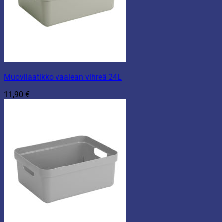
Muovilaatikko vaalean vihreä 24L
11,90
€