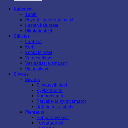
Kalusteet
Tuolit
Pöydät, lipastot ja hyllyt
Lasten kalusteet
Ulkokalusteet
Säilytys
Laatikot
Korit
Kenkätelineet
Vaatesäilytys
Vesiastiat ja ämpärit
Piensäilytys
Siivous
Siivous
Siivousvälineet
Pyykkihuolto
Kunnossapito
Parveke- ja kynnysmatot
Jätteiden käsittely
Pienrauta
Sähkötarvikkeet
Turvatuotteet