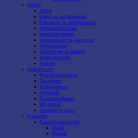
Keittiö
Astiat
Kernit ja vahakankaat
Pakastus- ja säilytysrasiat
Kertakäyttöastiat
Keittiötarvikkeet
Juomapullot ja vesiastiat
Kylmälaukut
Tarjottimet ja tabletit
Keittiötekstiilit
Fiskars
Kylpyhuone
Kylpyhuonematot
Tarvikkeet
Suihkuverhot
Pyyhkeet
Saunatarvikkeet
WC-harjat
Ammeet ja potat
Puutarha
Puutarhakalusteet
Tuolit
Pöydät