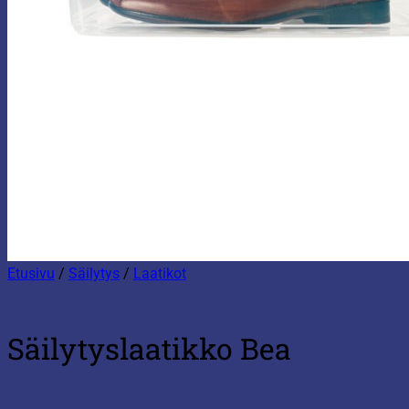
Etusivu
/
Säilytys
/
Laatikot
Säilytyslaatikko Bea