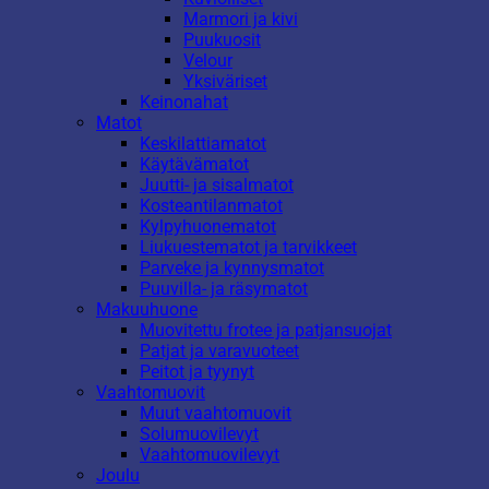
Marmori ja kivi
Puukuosit
Velour
Yksiväriset
Keinonahat
Matot
Keskilattiamatot
Käytävämatot
Juutti- ja sisalmatot
Kosteantilanmatot
Kylpyhuonematot
Liukuestematot ja tarvikkeet
Parveke ja kynnysmatot
Puuvilla- ja räsymatot
Makuuhuone
Muovitettu frotee ja patjansuojat
Patjat ja varavuoteet
Peitot ja tyynyt
Vaahtomuovit
Muut vaahtomuovit
Solumuovilevyt
Vaahtomuovilevyt
Joulu