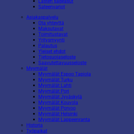
Lasten sadeasut
Sateenvarjot
Asiakaspalvelu
Ota yhteyttä
Maksutavat
Toimitustavat
Yritysmyynti
Palautus
Yleiset ehdot
Tietosuojaseloste
Saavutettavuusseloste
Myymälät
Myymälät Espoo Tapiola
Myymälät Turku
Myymälät Lahti
Myymälät Pori
Myymälät Jyväskylä
Myymälät Kouvola
Myymälät Porvoo
Myymälät Helsinki
Myymälät Lappeenranta
Historia
Työpaikat