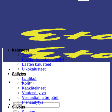
Kalusteet
Tuolit
Pöydät, lipastot ja hyllyt
Lasten kalusteet
Ulkokalusteet
Säilytys
Laatikot
Etsi:
Korit
Kenkätelineet
Vaatesäilytys
Vesiastiat ja ämpärit
Piensäilytys
Etsi:
Siivous
Siivous