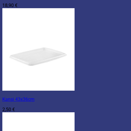
18,90
€
Kansi 43x36cm
2,50
€