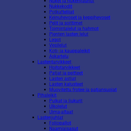
Nuket ja nukenvaunut
Nukkekodit
Potkuttelijat
Keinuhevoset ja keppihevoset
Pelit ja soittimet
Toimintalelut ja hahmot
Pienten lasten lelut
Legot
Vesilelut
Koti- ja kauppaleikit
Askartelu
Lastentarvikkeet
Hoitotarvikkeet
Patjat ja peitteet
Lasten astiat
Lasten kalusteet
Muovitettu frotee ja patjansuojat
Pihaleikit
Pulkat ja liukurit
Ulkolelut
Uima-altaat
Lastenjuhlat
Foliopallot
Naamiaisasut