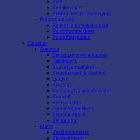
Setit
Aurinkovarjot
Pehmusteet ja istuintyynyt
Puutarhanhoito
Ruukut ja parvekelaatikot
Puutarhatarvikkeet
Puutarhatyökalut
Sisustus
Sisustus
Sisustustyynyt ja huovat
Tekokasvit
Ruukut ja maljakot
Sisustuskorit ja -laatikot
Lyhdyt
Kynttilät
Valosarjat ja sisustusvalot
Kranssit
Piensisustus
Toimistotarvikkeet
Sisustusmuovit
Keinonahat
Matot
Keskilattiamatot
Käytävämatot