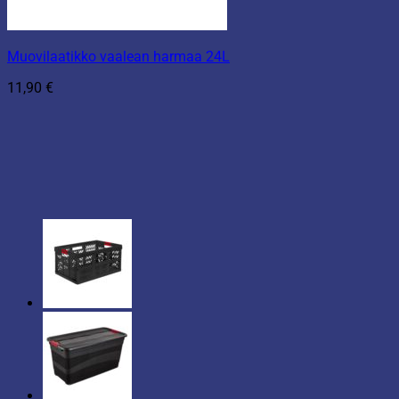
Muovilaatikko vaalean harmaa 24L
11,90
€