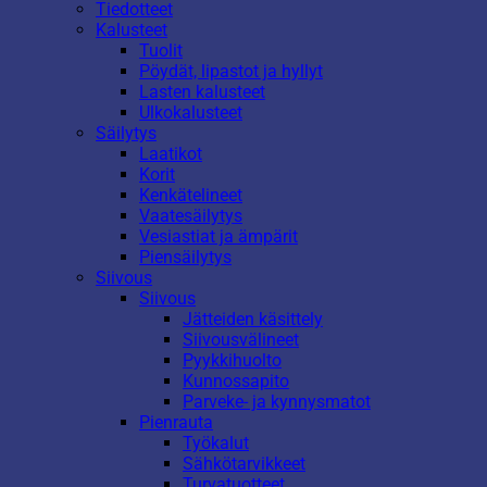
Tiedotteet
Kalusteet
Tuolit
Pöydät, lipastot ja hyllyt
Lasten kalusteet
Ulkokalusteet
Säilytys
Laatikot
Korit
Kenkätelineet
Vaatesäilytys
Vesiastiat ja ämpärit
Piensäilytys
Siivous
Siivous
Jätteiden käsittely
Siivousvälineet
Pyykkihuolto
Kunnossapito
Parveke- ja kynnysmatot
Pienrauta
Työkalut
Sähkötarvikkeet
Turvatuotteet