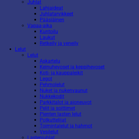
Juhlat
Lahjaideat
Juhlatarvikkeet
Pääsiäinen
Vapaa-aika
Kuntoilu
Laukut
Retkeily ja veneily
Lelut
Lelut
Askartelu
Keinuhevoset ja keppihevoset
Koti- ja kauppaleikit
Legot
Pehmolelut
Nuket ja nukenvaunut
Nukkekodit
Parkkitalot ja ajoneuvot
Pelit ja soittimet
Pienten lasten lelut
Potkuttelijat
Toimintalelut ja hahmot
Vesilelut
Lastenjuhlat