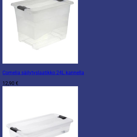
Cornelia säilytyslaatikko 24L kannella
12,90
€