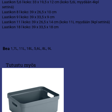
Laatikon 5,6 l koko: 33 x 19,5 x 12 cm (koko 5,6L myydään 4kpl
settinä)
Laatikon 8 l koko: 39 x 26,5 x 10 cm
Laatikon 9 l koko: 39 x 33,5 x 9 cm
Laatikon 11 l koko: 39 x 26,5 x 14 cm (koko 11L myydään 3kpl settinä)
Laatikon 18 l koko: 39 x 33,5 x 18 cm
Bea
1,7L, 11L, 18L, 5,6L, 8L, 9L
Tutustu myös