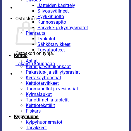
Jätteiden käsittely
Siivousvälineet
Pyykkihuolto
Ostoskori
Kunnossapito
Parveke- ja kynnysmatot
Pienrauta
Työkalut
Sähkötarvikkeet
Turvatuotteet
Ostoskori on tyhjä.
Keittiö
Astiat
Takaisin kauppaan
Kernit ja vahakankaat
Pakastus- ja säilytysrasiat
Kertakäyttöastiat
Keittiötarvikkeet
Juomapullot ja vesiastiat
Kylmälaukut
Tarjottimet ja tabletit
Keittiötekstiilit
Fiskars
Kylpyhuone
Kylpyhuonematot
Tarvikkeet