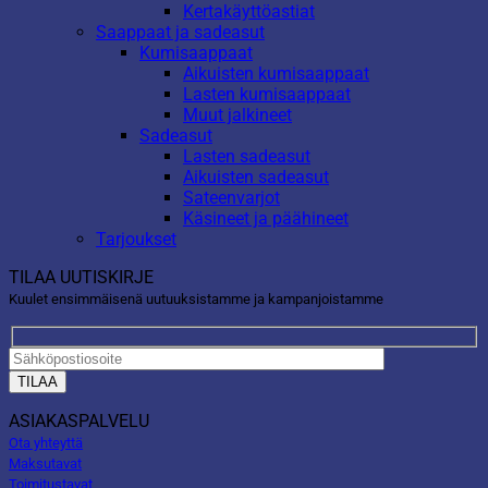
Kertakäyttöastiat
Saappaat ja sadeasut
Kumisaappaat
Aikuisten kumisaappaat
Lasten kumisaappaat
Muut jalkineet
Sadeasut
Lasten sadeasut
Aikuisten sadeasut
Sateenvarjot
Käsineet ja päähineet
Tarjoukset
TILAA UUTISKIRJE
Kuulet ensimmäisenä uutuuksistamme ja kampanjoistamme
ASIAKASPALVELU
Ota yhteyttä
Maksutavat
Toimitustavat