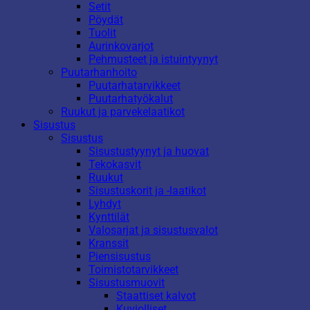
Setit
Pöydät
Tuolit
Aurinkovarjot
Pehmusteet ja istuintyynyt
Puutarhanhoito
Puutarhatarvikkeet
Puutarhatyökalut
Ruukut ja parvekelaatikot
Sisustus
Sisustus
Sisustustyynyt ja huovat
Tekokasvit
Ruukut
Sisustuskorit ja -laatikot
Lyhdyt
Kynttilät
Valosarjat ja sisustusvalot
Kranssit
Piensisustus
Toimistotarvikkeet
Sisustusmuovit
Staattiset kalvot
Kuviolliset