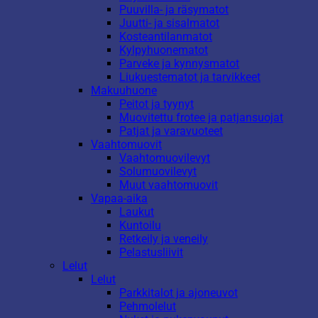
Puuvilla- ja räsymatot
Juutti- ja sisalmatot
Kosteantilanmatot
Kylpyhuonematot
Parveke ja kynnysmatot
Liukuestematot ja tarvikkeet
Makuuhuone
Peitot ja tyynyt
Muovitettu frotee ja patjansuojat
Patjat ja varavuoteet
Vaahtomuovit
Vaahtomuovilevyt
Solumuovilevyt
Muut vaahtomuovit
Vapaa-aika
Laukut
Kuntoilu
Retkeily ja veneily
Pelastusliivit
Lelut
Lelut
Parkkitalot ja ajoneuvot
Pehmolelut