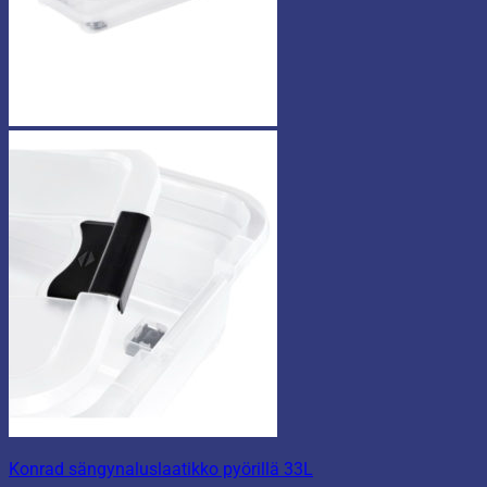
Konrad sängynaluslaatikko pyörillä 33L