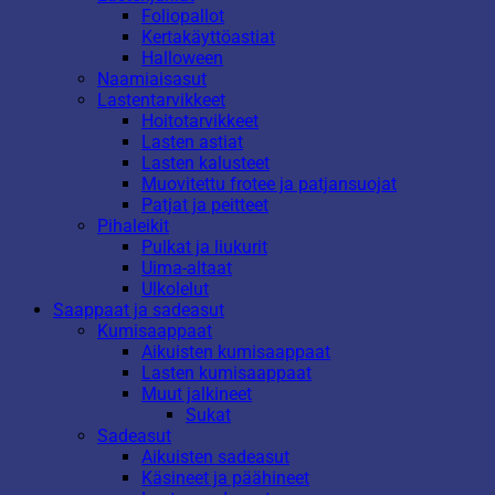
Foliopallot
Kertakäyttöastiat
Halloween
Naamiaisasut
Lastentarvikkeet
Hoitotarvikkeet
Lasten astiat
Lasten kalusteet
Muovitettu frotee ja patjansuojat
Patjat ja peitteet
Pihaleikit
Pulkat ja liukurit
Uima-altaat
Ulkolelut
Saappaat ja sadeasut
Kumisaappaat
Aikuisten kumisaappaat
Lasten kumisaappaat
Muut jalkineet
Sukat
Sadeasut
Aikuisten sadeasut
Käsineet ja päähineet