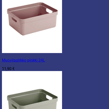
Muovilaatikko pinkki 24L
11,90
€