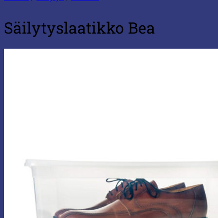
Säilytyslaatikko Bea