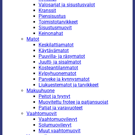
Valosarjat ja sisustusvalot
Kranssit
Piensisustus
Toimistotarvikkeet
Sisustusmuovit
Keinonahat
Matot
Keskilattiamatot
Käytävämatot
Puuvilla- ja räsymatot
Juutti- ja sisalmatot
Kosteantilanmatot
Kylpyhuonematot
Parveke ja kynnysmatot
Liukuestematot ja tarvikkeet
Makuuhuone
Peitot ja tyynyt
Muovitettu frotee ja patjansuojat
Patjat ja varavuoteet
Vaahtomuovit
Vaahtomuovilevyt
Solumuovilevyt
Muut vaahtomuovit