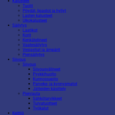
Kalusteet
Tuolit
Pöydät, lipastot ja hyllyt
Lasten kalusteet
Ulkokalusteet
Säilytys
Laatikot
Korit
Kenkätelineet
Vaatesäilytys
Vesiastiat ja ämpärit
Piensäilytys
Siivous
Siivous
Siivousvälineet
Pyykkihuolto
Kunnossapito
Parveke- ja kynnysmatot
Jätteiden käsittely
Pienrauta
Sähkötarvikkeet
Turvatuotteet
Työkalut
Keittiö