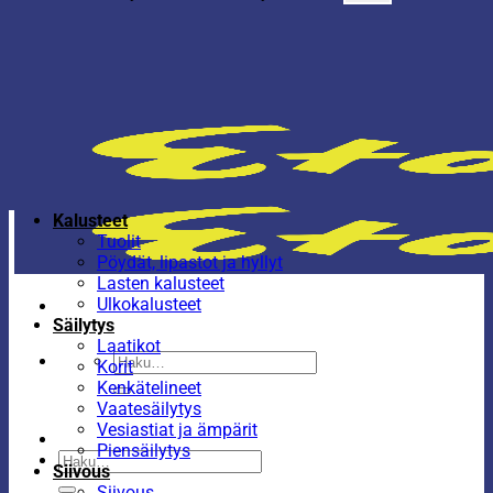
Kalusteet
Tuolit
Pöydät, lipastot ja hyllyt
Lasten kalusteet
Ulkokalusteet
Säilytys
Laatikot
Etsi:
Korit
Kenkätelineet
Vaatesäilytys
Vesiastiat ja ämpärit
Piensäilytys
Etsi:
Siivous
Siivous