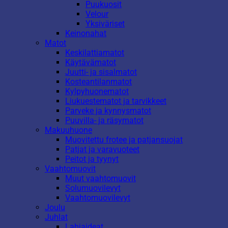
Puukuosit
Velour
Yksiväriset
Keinonahat
Matot
Keskilattiamatot
Käytävämatot
Juutti- ja sisalmatot
Kosteantilanmatot
Kylpyhuonematot
Liukuestematot ja tarvikkeet
Parveke ja kynnysmatot
Puuvilla- ja räsymatot
Makuuhuone
Muovitettu frotee ja patjansuojat
Patjat ja varavuoteet
Peitot ja tyynyt
Vaahtomuovit
Muut vaahtomuovit
Solumuovilevyt
Vaahtomuovilevyt
Joulu
Juhlat
Lahjaideat