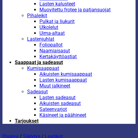
Lasten kalusteet
Muovitettu frotee ja patjansuojat
Pihaleikit
Pulkat ja liukurit
Ulkolelut
Uima-altaat
Lastenjuhlat
Foliopallot
Naamiaisasut
Kertakäyttöastiat
Saappaat ja sadeasut
Kumisaappaat
Aikuisten kumisaappaat
Lasten kumisaappaat
Muut jalkineet
Sadeasut
Lasten sadeasut
Aikuisten sadeasut
Sateenvarjot
Käsineet ja päähineet
Tarjoukset
Etusivu
/
Säilytys
/
Laatikot