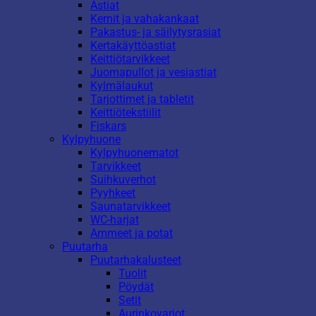
Astiat
Kernit ja vahakankaat
Pakastus- ja säilytysrasiat
Kertakäyttöastiat
Keittiötarvikkeet
Juomapullot ja vesiastiat
Kylmälaukut
Tarjottimet ja tabletit
Keittiötekstiilit
Fiskars
Kylpyhuone
Kylpyhuonematot
Tarvikkeet
Suihkuverhot
Pyyhkeet
Saunatarvikkeet
WC-harjat
Ammeet ja potat
Puutarha
Puutarhakalusteet
Tuolit
Pöydät
Setit
Aurinkovarjot