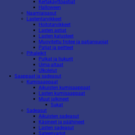
Kertakäyttöastiat
Halloween
Naamiaisasut
Lastentarvikkeet
Hoitotarvikkeet
Lasten astiat
Lasten kalusteet
Muovitettu frotee ja patjansuojat
Patjat ja peitteet
Pihaleikit
Pulkat ja liukurit
Uima-altaat
Ulkolelut
Saappaat ja sadeasut
Kumisaappaat
Aikuisten kumisaappaat
Lasten kumisaappaat
Muut jalkineet
Sukat
Sadeasut
Aikuisten sadeasut
Käsineet ja päähineet
Lasten sadeasut
Sateenvarjot