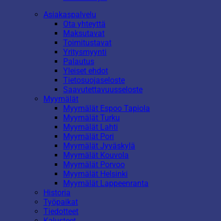
Asiakaspalvelu
Ota yhteyttä
Maksutavat
Toimitustavat
Yritysmyynti
Palautus
Yleiset ehdot
Tietosuojaseloste
Saavutettavuusseloste
Myymälät
Myymälät Espoo Tapiola
Myymälät Turku
Myymälät Lahti
Myymälät Pori
Myymälät Jyväskylä
Myymälät Kouvola
Myymälät Porvoo
Myymälät Helsinki
Myymälät Lappeenranta
Historia
Työpaikat
Tiedotteet
Kalusteet