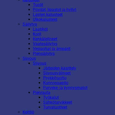
Tuolit
Pöydät, lipastot ja hyllyt
Lasten kalusteet
Ulkokalusteet
Säilytys
Laatikot
Korit
Kenkätelineet
Vaatesäilytys
Vesiastiat ja ämpärit
Piensäilytys
Siivous
Siivous
Jätteiden käsittely
Siivousvälineet
Pyykkihuolto
Kunnossapito
Parveke- ja kynnysmatot
Pienrauta
Työkalut
Sähkötarvikkeet
Turvatuotteet
Keittiö