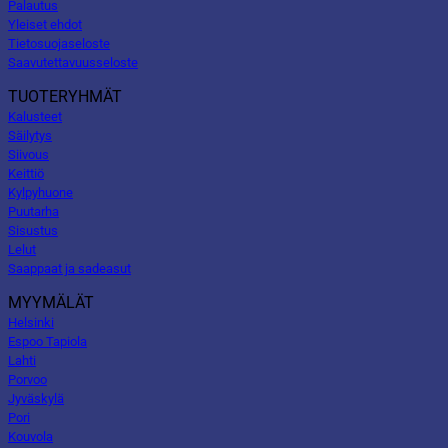
Palautus
Yleiset ehdot
Tietosuojaseloste
Saavutettavuusseloste
TUOTERYHMÄT
Kalusteet
Säilytys
Siivous
Keittiö
Kylpyhuone
Puutarha
Sisustus
Lelut
Saappaat ja sadeasut
MYYMÄLÄT
Helsinki
Espoo Tapiola
Lahti
Porvoo
Jyväskylä
Pori
Kouvola