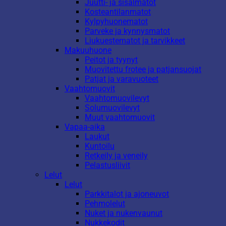
Juutti- ja sisalmatot
Kosteantilanmatot
Kylpyhuonematot
Parveke ja kynnysmatot
Liukuestematot ja tarvikkeet
Makuuhuone
Peitot ja tyynyt
Muovitettu frotee ja patjansuojat
Patjat ja varavuoteet
Vaahtomuovit
Vaahtomuovilevyt
Solumuovilevyt
Muut vaahtomuovit
Vapaa-aika
Laukut
Kuntoilu
Retkeily ja veneily
Pelastusliivit
Lelut
Lelut
Parkkitalot ja ajoneuvot
Pehmolelut
Nuket ja nukenvaunut
Nukkekodit