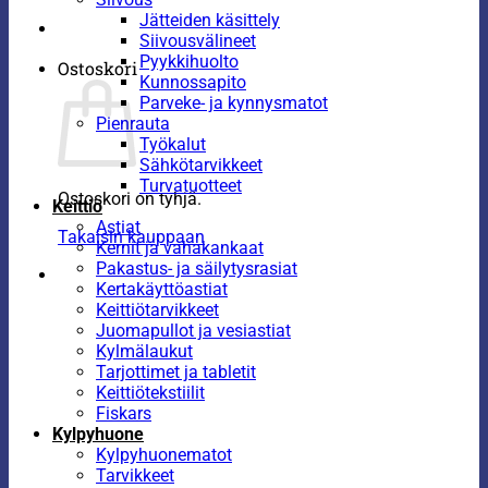
Jätteiden käsittely
Siivousvälineet
Pyykkihuolto
Ostoskori
Kunnossapito
Parveke- ja kynnysmatot
Pienrauta
Työkalut
Sähkötarvikkeet
Turvatuotteet
Ostoskori on tyhjä.
Keittiö
Astiat
Takaisin kauppaan
Kernit ja vahakankaat
Pakastus- ja säilytysrasiat
Kertakäyttöastiat
Keittiötarvikkeet
Juomapullot ja vesiastiat
Kylmälaukut
Tarjottimet ja tabletit
Keittiötekstiilit
Fiskars
Kylpyhuone
Kylpyhuonematot
Tarvikkeet