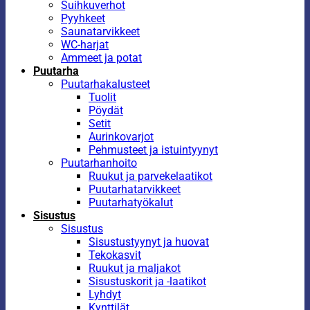
Suihkuverhot
Pyyhkeet
Saunatarvikkeet
WC-harjat
Ammeet ja potat
Puutarha
Puutarhakalusteet
Tuolit
Pöydät
Setit
Aurinkovarjot
Pehmusteet ja istuintyynyt
Puutarhanhoito
Ruukut ja parvekelaatikot
Puutarhatarvikkeet
Puutarhatyökalut
Sisustus
Sisustus
Sisustustyynyt ja huovat
Tekokasvit
Ruukut ja maljakot
Sisustuskorit ja -laatikot
Lyhdyt
Kynttilät