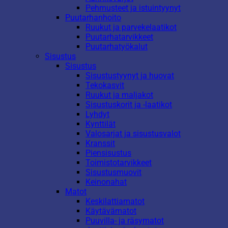
Pehmusteet ja istuintyynyt
Puutarhanhoito
Ruukut ja parvekelaatikot
Puutarhatarvikkeet
Puutarhatyökalut
Sisustus
Sisustus
Sisustustyynyt ja huovat
Tekokasvit
Ruukut ja maljakot
Sisustuskorit ja -laatikot
Lyhdyt
Kynttilät
Valosarjat ja sisustusvalot
Kranssit
Piensisustus
Toimistotarvikkeet
Sisustusmuovit
Keinonahat
Matot
Keskilattiamatot
Käytävämatot
Puuvilla- ja räsymatot