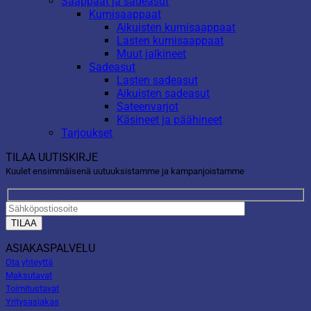
Saappaat ja sadeasut
Kumisaappaat
Aikuisten kumisaappaat
Lasten kumisaappaat
Muut jalkineet
Sadeasut
Lasten sadeasut
Aikuisten sadeasut
Sateenvarjot
Käsineet ja päähineet
Tarjoukset
TILAA UUTISKIRJE
Kuulet ensimmäisenä uutuuksistamme ja kampanjoistamme
ASIAKASPALVELU
Ota yhteyttä
Maksutavat
Toimitustavat
Yritysasiakas