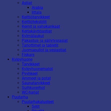
Astiat
Arabia
Iittala
Keittiötarvikkeet
Keittiötekstiilit
Kernit ja vahakankaat
Kertakäyttöastiat
Kylmälaukut
Pakastus- ja säilytysrasiat
Tarjottimet ja tabletit
Juomapullot ja vesiastiat
Fiskars
Kylpyhuone
Tarvikkeet
Kylpyhuonematot
Pyyhkeet
Ammeet ja potat
Saunatarvikkeet
Suihkuverhot
WC-harjat
Puutarha
Puutarhakalusteet
Setit