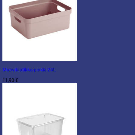
Muovilaatikko pinkki 24L
11,90
€