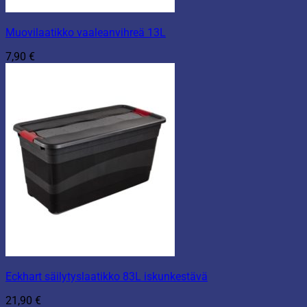
Muovilaatikko vaaleanvihreä 13L
7,90
€
Eckhart säilytyslaatikko 83L iskunkestävä
21,90
€