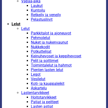
Vapaa-aika
Laukut
Kuntoilu
Retkeily ja veneily
Pelastusliivit
Lelut
Lelut
Parkkitalot ja ajoneuvot
Pehmolelut
Nuket ja nukenvaunut
Nukkekodit
Potkuttelijat
Keinuhevoset ja keppihevoset
Pelit ja soittimet
Toimintalelut ja hahmot
Pienten lasten lelut
Legot
Vesilelut
Koti- ja kauppaleikit
Askartelu
Lastentarvikkeet
Hoitotarvikkeet
Patjat ja peitteet
Lasten astiat