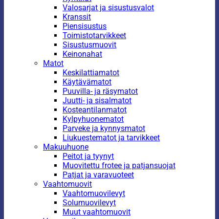
Valosarjat ja sisustusvalot
Kranssit
Piensisustus
Toimistotarvikkeet
Sisustusmuovit
Keinonahat
Matot
Keskilattiamatot
Käytävämatot
Puuvilla- ja räsymatot
Juutti- ja sisalmatot
Kosteantilanmatot
Kylpyhuonematot
Parveke ja kynnysmatot
Liukuestematot ja tarvikkeet
Makuuhuone
Peitot ja tyynyt
Muovitettu frotee ja patjansuojat
Patjat ja varavuoteet
Vaahtomuovit
Vaahtomuovilevyt
Solumuovilevyt
Muut vaahtomuovit