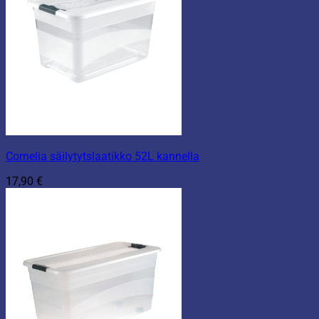
Cornelia säilytytslaatikko 52L kannella
17,90
€