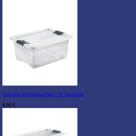
Cornelia säilytyslaatikko 12L kannella
8,90
€