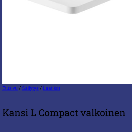
Etusivu
/
Säilytys
/
Laatikot
Kansi L Compact valkoinen