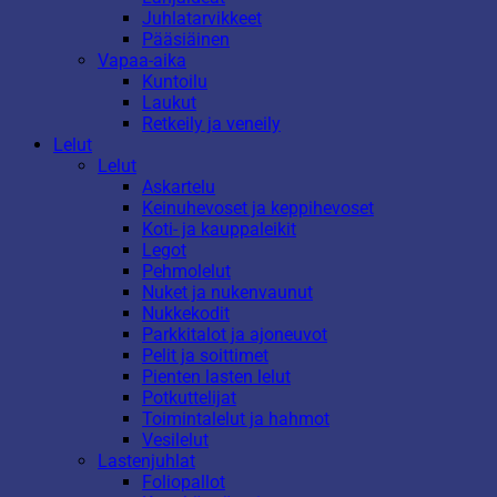
Juhlatarvikkeet
Pääsiäinen
Vapaa-aika
Kuntoilu
Laukut
Retkeily ja veneily
Lelut
Lelut
Askartelu
Keinuhevoset ja keppihevoset
Koti- ja kauppaleikit
Legot
Pehmolelut
Nuket ja nukenvaunut
Nukkekodit
Parkkitalot ja ajoneuvot
Pelit ja soittimet
Pienten lasten lelut
Potkuttelijat
Toimintalelut ja hahmot
Vesilelut
Lastenjuhlat
Foliopallot