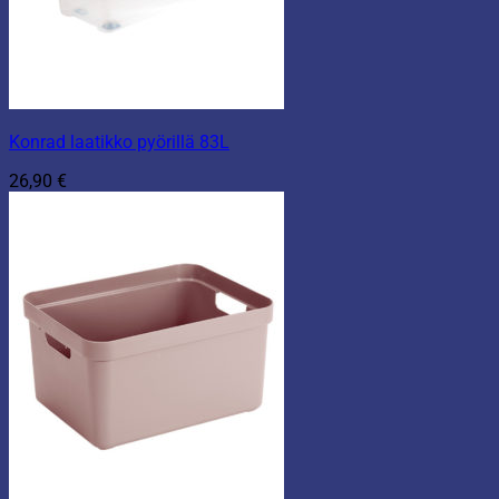
Konrad laatikko pyörillä 83L
26,90
€