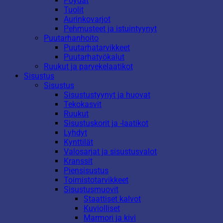
Pöydät
Tuolit
Aurinkovarjot
Pehmusteet ja istuintyynyt
Puutarhanhoito
Puutarhatarvikkeet
Puutarhatyökalut
Ruukut ja parvekelaatikot
Sisustus
Sisustus
Sisustustyynyt ja huovat
Tekokasvit
Ruukut
Sisustuskorit ja -laatikot
Lyhdyt
Kynttilät
Valosarjat ja sisustusvalot
Kranssit
Piensisustus
Toimistotarvikkeet
Sisustusmuovit
Staattiset kalvot
Kuviolliset
Marmori ja kivi