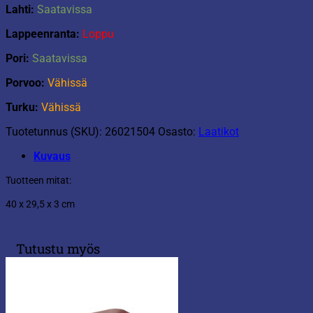
Lahti:
Saatavissa
Lappeenranta:
Loppu
Pori:
Saatavissa
Porvoo:
Vähissä
Turku:
Vähissä
Tuotetunnus (SKU):
26021504
Osasto:
Laatikot
Kuvaus
Tuotteen mitat:
40 x 29,5 x 3 cm
Tutustu myös