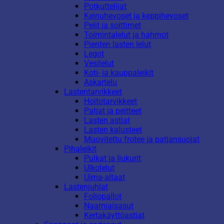
Potkuttelijat
Keinuhevoset ja keppihevoset
Pelit ja soittimet
Toimintalelut ja hahmot
Pienten lasten lelut
Legot
Vesilelut
Koti- ja kauppaleikit
Askartelu
Lastentarvikkeet
Hoitotarvikkeet
Patjat ja peitteet
Lasten astiat
Lasten kalusteet
Muovitettu frotee ja patjansuojat
Pihaleikit
Pulkat ja liukurit
Ulkolelut
Uima-altaat
Lastenjuhlat
Foliopallot
Naamiaisasut
Kertakäyttöastiat