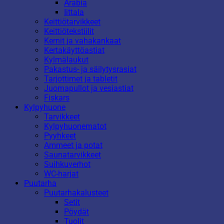
Arabia
Iittala
Keittiötarvikkeet
Keittiötekstiilit
Kernit ja vahakankaat
Kertakäyttöastiat
Kylmälaukut
Pakastus- ja säilytysrasiat
Tarjottimet ja tabletit
Juomapullot ja vesiastiat
Fiskars
Kylpyhuone
Tarvikkeet
Kylpyhuonematot
Pyyhkeet
Ammeet ja potat
Saunatarvikkeet
Suihkuverhot
WC-harjat
Puutarha
Puutarhakalusteet
Setit
Pöydät
Tuolit