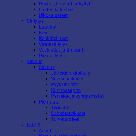
Pöydät, lipastot ja hyllyt
Lasten kalusteet
Ulkokalusteet
Säilytys
Laatikot
Korit
Kenkätelineet
Vaatesäilytys
Vesiastiat ja ämpärit
Piensäilytys
Siivous
Siivous
Jätteiden käsittely
Siivousvälineet
Pyykkihuolto
Kunnossapito
Parveke- ja kynnysmatot
Pienrauta
Työkalut
Sähkötarvikkeet
Turvatuotteet
Keittiö
Astiat