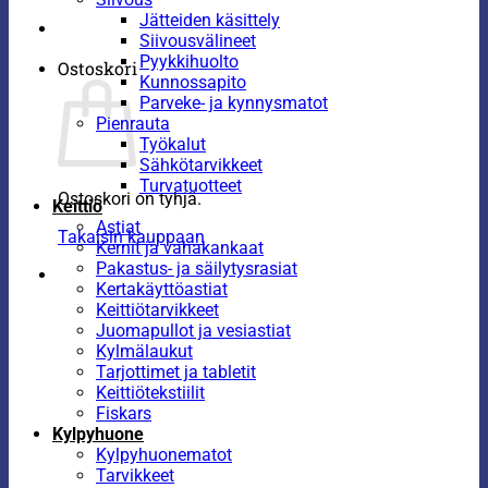
Jätteiden käsittely
Siivousvälineet
Pyykkihuolto
Ostoskori
Kunnossapito
Parveke- ja kynnysmatot
Pienrauta
Työkalut
Sähkötarvikkeet
Turvatuotteet
Ostoskori on tyhjä.
Keittiö
Astiat
Takaisin kauppaan
Kernit ja vahakankaat
Pakastus- ja säilytysrasiat
Kertakäyttöastiat
Keittiötarvikkeet
Juomapullot ja vesiastiat
Kylmälaukut
Tarjottimet ja tabletit
Keittiötekstiilit
Fiskars
Kylpyhuone
Kylpyhuonematot
Tarvikkeet