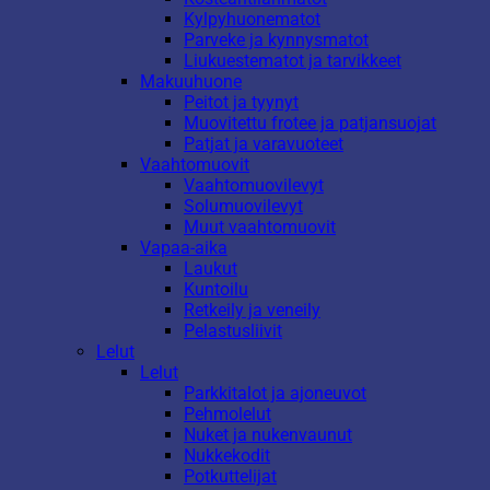
Kylpyhuonematot
Parveke ja kynnysmatot
Liukuestematot ja tarvikkeet
Makuuhuone
Peitot ja tyynyt
Muovitettu frotee ja patjansuojat
Patjat ja varavuoteet
Vaahtomuovit
Vaahtomuovilevyt
Solumuovilevyt
Muut vaahtomuovit
Vapaa-aika
Laukut
Kuntoilu
Retkeily ja veneily
Pelastusliivit
Lelut
Lelut
Parkkitalot ja ajoneuvot
Pehmolelut
Nuket ja nukenvaunut
Nukkekodit
Potkuttelijat