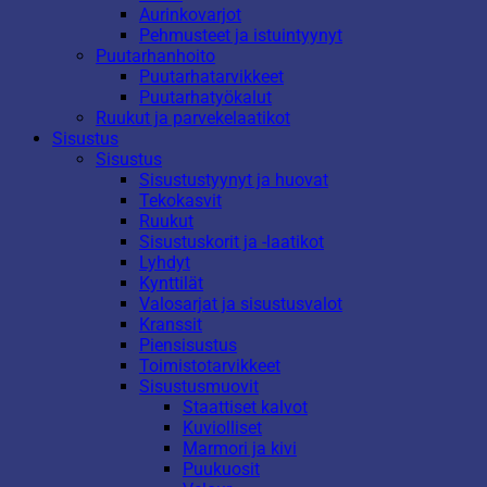
Aurinkovarjot
Pehmusteet ja istuintyynyt
Puutarhanhoito
Puutarhatarvikkeet
Puutarhatyökalut
Ruukut ja parvekelaatikot
Sisustus
Sisustus
Sisustustyynyt ja huovat
Tekokasvit
Ruukut
Sisustuskorit ja -laatikot
Lyhdyt
Kynttilät
Valosarjat ja sisustusvalot
Kranssit
Piensisustus
Toimistotarvikkeet
Sisustusmuovit
Staattiset kalvot
Kuviolliset
Marmori ja kivi
Puukuosit