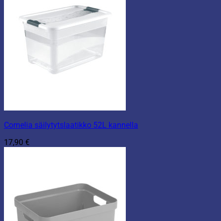
Cornelia säilytytslaatikko 52L kannella
17,90
€