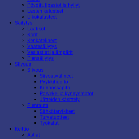
Pöydät, lipastot ja hyllyt
Lasten kalusteet
Ulkokalusteet
Säilytys
Laatikot
Korit
Kenkätelineet
Vaatesäilytys
Vesiastiat ja ämpärit
Piensäilytys
Siivous
Siivous
Siivousvälineet
Pyykkihuolto
Kunnossapito
Parveke- ja kynnysmatot
Jätteiden käsittely
Pienrauta
Sähkötarvikkeet
Turvatuotteet
Työkalut
Keittiö
Astiat