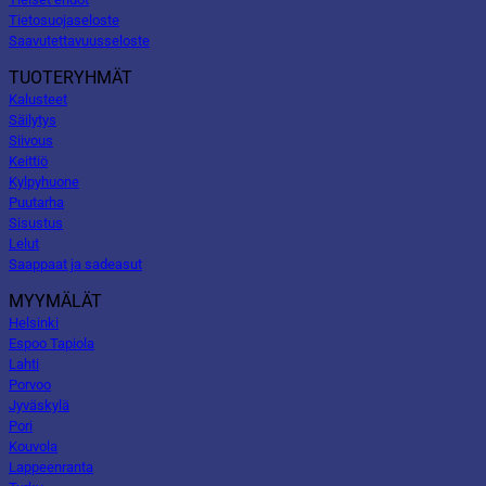
Tietosuojaseloste
Saavutettavuusseloste
TUOTERYHMÄT
Kalusteet
Säilytys
Siivous
Keittiö
Kylpyhuone
Puutarha
Sisustus
Lelut
Saappaat ja sadeasut
MYYMÄLÄT
Helsinki
Espoo Tapiola
Lahti
Porvoo
Jyväskylä
Pori
Kouvola
Lappeenranta