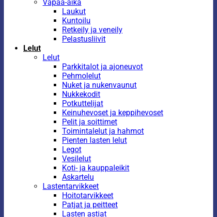
Vapaa-aika
Laukut
Kuntoilu
Retkeily ja veneily
Pelastusliivit
Lelut
Lelut
Parkkitalot ja ajoneuvot
Pehmolelut
Nuket ja nukenvaunut
Nukkekodit
Potkuttelijat
Keinuhevoset ja keppihevoset
Pelit ja soittimet
Toimintalelut ja hahmot
Pienten lasten lelut
Legot
Vesilelut
Koti- ja kauppaleikit
Askartelu
Lastentarvikkeet
Hoitotarvikkeet
Patjat ja peitteet
Lasten astiat