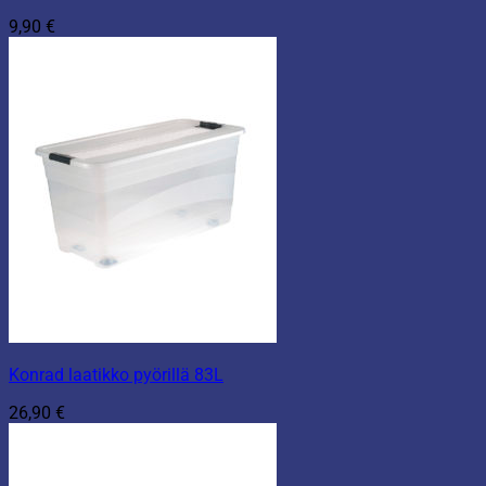
9,90
€
Konrad laatikko pyörillä 83L
26,90
€