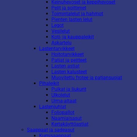
Keinuhevoset ja keppihevoset
Pelit ja soittimet
Toimintalelut ja hahmot
Pienten lasten lelut
Legot
Vesilelut
Koti- ja kauppaleikit
Askartelu
Lastentarvikkeet
Hoitotarvikkeet
Patjat ja peitteet
Lasten astiat
Lasten kalusteet
Muovitettu frotee ja patjansuojat
Pihaleikit
Pulkat ja liukurit
Ulkolelut
Uima-altaat
Lastenjuhlat
Foliopallot
Naamiaisasut
Kertakäyttöastiat
Saappaat ja sadeasut
Kumisaappaat