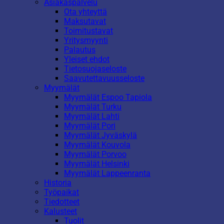
Asiakaspalvelu
Ota yhteyttä
Maksutavat
Toimitustavat
Yritysmyynti
Palautus
Yleiset ehdot
Tietosuojaseloste
Saavutettavuusseloste
Myymälät
Myymälät Espoo Tapiola
Myymälät Turku
Myymälät Lahti
Myymälät Pori
Myymälät Jyväskylä
Myymälät Kouvola
Myymälät Porvoo
Myymälät Helsinki
Myymälät Lappeenranta
Historia
Työpaikat
Tiedotteet
Kalusteet
Tuolit