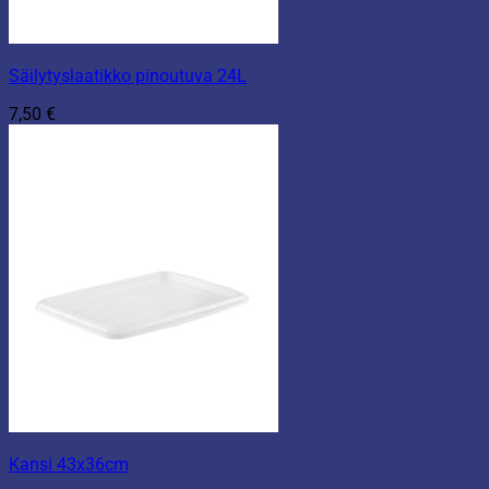
Säilytyslaatikko pinoutuva 24L
7,50
€
Kansi 43x36cm