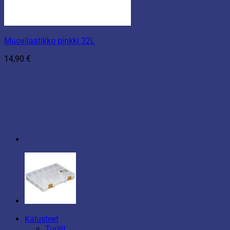
Muovilaatikko pinkki 32L
14,90
€
Kalusteet
Tuolit