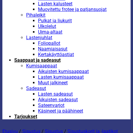
Lasten kalusteet
Muovitettu frotee ja patjansuojat
Pihaleikit
Pulkat ja liukurit
Ulkolelut
Uima-altaat
Lastenjuhlat
Foliopallot
Naamiaisasut
Kertakäyttöastiat
Saappaat ja sadeasut
Kumisaappaat
Aikuisten kumisaappaat
Lasten kumisaappaat
Muut jalkineet
Sadeasut
Lasten sadeasut
Aikuisten sadeasut
Sateenvarjot
Käsineet ja päähineet
Tarjoukset
Etusivu
/
Sisustus
/
Sisustus
/
Sisustuskorit ja -laatikot