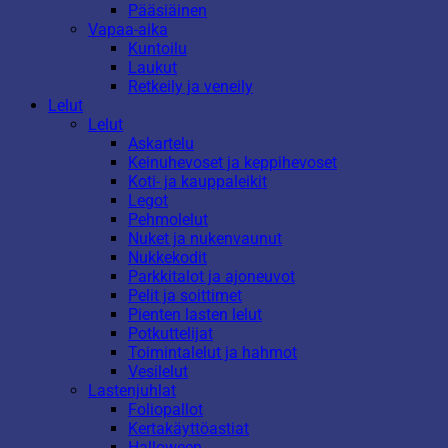
Pääsiäinen
Vapaa-aika
Kuntoilu
Laukut
Retkeily ja veneily
Lelut
Lelut
Askartelu
Keinuhevoset ja keppihevoset
Koti- ja kauppaleikit
Legot
Pehmolelut
Nuket ja nukenvaunut
Nukkekodit
Parkkitalot ja ajoneuvot
Pelit ja soittimet
Pienten lasten lelut
Potkuttelijat
Toimintalelut ja hahmot
Vesilelut
Lastenjuhlat
Foliopallot
Kertakäyttöastiat
Halloween