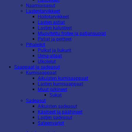
Naamiaisasut
Lastentarvikkeet
Hoitotarvikkeet
Lasten astiat
Lasten kalusteet
Muovitettu frotee ja patjansuojat
Patjat ja peitteet
Pihaleikit
Pulkat ja liukurit
Uima-altaat
Ulkolelut
Saappaat ja sadeasut
Kumisaappaat
Aikuisten kumisaappaat
Lasten kumisaappaat
Muut jalkineet
Sukat
Sadeasut
Aikuisten sadeasut
Käsineet ja päähineet
Lasten sadeasut
Sateenvarjot