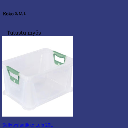
Koko
S, M, L
Tutustu myös
Säilytyslaatikko Luis 20L