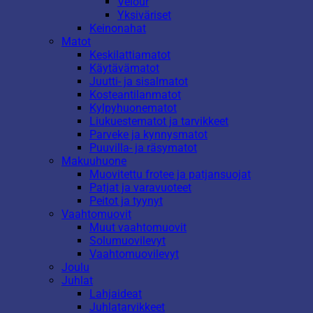
Velour
Yksiväriset
Keinonahat
Matot
Keskilattiamatot
Käytävämatot
Juutti- ja sisalmatot
Kosteantilanmatot
Kylpyhuonematot
Liukuestematot ja tarvikkeet
Parveke ja kynnysmatot
Puuvilla- ja räsymatot
Makuuhuone
Muovitettu frotee ja patjansuojat
Patjat ja varavuoteet
Peitot ja tyynyt
Vaahtomuovit
Muut vaahtomuovit
Solumuovilevyt
Vaahtomuovilevyt
Joulu
Juhlat
Lahjaideat
Juhlatarvikkeet