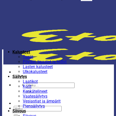
Kalusteet
Tuolit
Pöydät, lipastot ja hyllyt
Lasten kalusteet
Ulkokalusteet
Säilytys
Laatikot
Etsi:
Korit
Kenkätelineet
Vaatesäilytys
Vesiastiat ja ämpärit
Piensäilytys
Etsi:
Siivous
Siivous