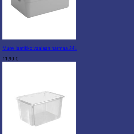
Muovilaatikko vaalean harmaa 24L
11,90
€