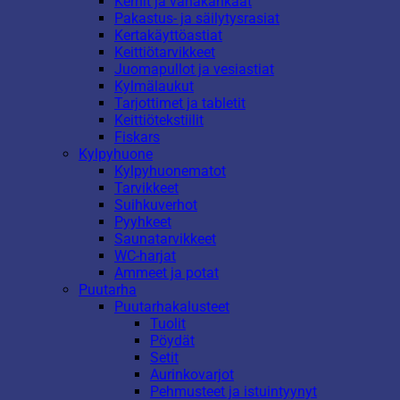
Kernit ja vahakankaat
Pakastus- ja säilytysrasiat
Kertakäyttöastiat
Keittiötarvikkeet
Juomapullot ja vesiastiat
Kylmälaukut
Tarjottimet ja tabletit
Keittiötekstiilit
Fiskars
Kylpyhuone
Kylpyhuonematot
Tarvikkeet
Suihkuverhot
Pyyhkeet
Saunatarvikkeet
WC-harjat
Ammeet ja potat
Puutarha
Puutarhakalusteet
Tuolit
Pöydät
Setit
Aurinkovarjot
Pehmusteet ja istuintyynyt