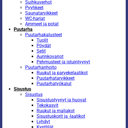
Suihkuverhot
Pyyhkeet
Saunatarvikkeet
WC-harjat
Ammeet ja potat
Puutarha
Puutarhakalusteet
Tuolit
Pöydät
Setit
Aurinkovarjot
Pehmusteet ja istuintyynyt
Puutarhanhoito
Ruukut ja parvekelaatikot
Puutarhatarvikkeet
Puutarhatyökalut
Sisustus
Sisustus
Sisustustyynyt ja huovat
Tekokasvit
Ruukut ja maljakot
Sisustuskorit ja -laatikot
Lyhdyt
Kynttilät