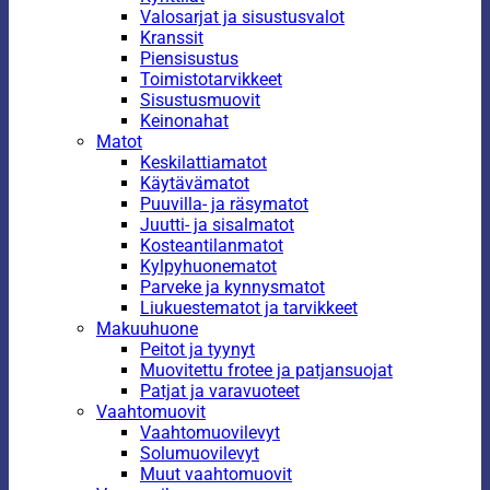
Valosarjat ja sisustusvalot
Kranssit
Piensisustus
Toimistotarvikkeet
Sisustusmuovit
Keinonahat
Matot
Keskilattiamatot
Käytävämatot
Puuvilla- ja räsymatot
Juutti- ja sisalmatot
Kosteantilanmatot
Kylpyhuonematot
Parveke ja kynnysmatot
Liukuestematot ja tarvikkeet
Makuuhuone
Peitot ja tyynyt
Muovitettu frotee ja patjansuojat
Patjat ja varavuoteet
Vaahtomuovit
Vaahtomuovilevyt
Solumuovilevyt
Muut vaahtomuovit