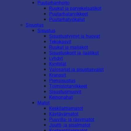
Puutarhanhoito
Ruukut ja parvekelaatikot
Puutarhatarvikkeet
Puutarhatyökalut
Sisustus
Sisustus
Sisustustyynyt ja huovat
Tekokasvit
Ruukut ja maljakot
Sisustuskorit ja -laatikot
Lyhdyt
Kynttilät
Valosarjat ja sisustusvalot
Kranssit
Piensisustus
Toimistotarvikkeet
Sisustusmuovit
Keinonahat
Matot
Keskilattiamatot
Käytävämatot
Puuvilla- ja räsymatot
Juutti- ja sisalmatot
Kosteantilanmatot