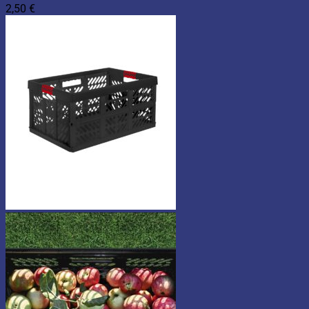
2,50
€