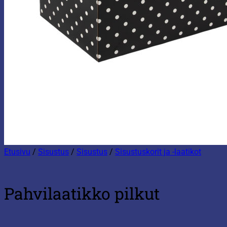
Etusivu
/
Sisustus
/
Sisustus
/
Sisustuskorit ja -laatikot
Pahvilaatikko pilkut