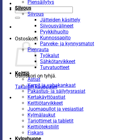
Piensäilytys
Siivous
Etsi:
Siivous
Jätteiden käsittely
Siivousvälineet
Pyykkihuolto
Kunnossapito
Ostoskori
Parveke- ja kynnysmatot
Pienrauta
Työkalut
Sähkötarvikkeet
Turvatuotteet
Keittiö
Ostoskori on tyhjä.
Astiat
Kernit ja vahakankaat
Takaisin kauppaan
Pakastus- ja säilytysrasiat
Kertakäyttöastiat
Keittiötarvikkeet
Juomapullot ja vesiastiat
Kylmälaukut
Tarjottimet ja tabletit
Keittiötekstiilit
Fiskars
Kylpyhuone