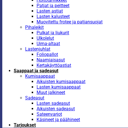
Hoitotarvikkeet
Patjat ja peitteet
Lasten astiat
Lasten kalusteet
Muovitettu frotee ja patjansuojat
Pihaleikit
Pulkat ja liukurit
Ulkolelut
Uima-altaat
Lastenjuhlat
Foliopallot
Naamiaisasut
Kertakäyttöastiat
Saappaat ja sadeasut
Kumisaappaat
Aikuisten kumisaappaat
Lasten kumisaappaat
Muut jalkineet
Sadeasut
Lasten sadeasut
Aikuisten sadeasut
Sateenvarjot
Käsineet ja päähineet
Tarjoukset