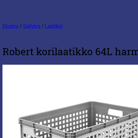
Etusivu
/
Säilytys
/
Laatikot
Robert korilaatikko 64L har