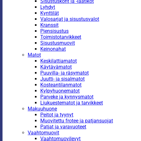
Sisustuskorit ja -laatikot
Lyhdyt
Kynttilät
Valosarjat ja sisustusvalot
Kranssit
Piensisustus
Toimistotarvikkeet
Sisustusmuovit
Keinonahat
Matot
Keskilattiamatot
Käytävämatot
Puuvilla- ja räsymatot
Juutti- ja sisalmatot
Kosteantilanmatot
Kylpyhuonematot
Parveke ja kynnysmatot
Liukuestematot ja tarvikkeet
Makuuhuone
Peitot ja tyynyt
Muovitettu frotee ja patjansuojat
Patjat ja varavuoteet
Vaahtomuovit
Vaahtomuovilevyt