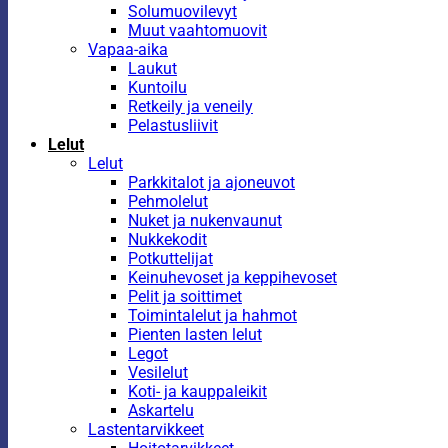
Solumuovilevyt
Muut vaahtomuovit
Vapaa-aika
Laukut
Kuntoilu
Retkeily ja veneily
Pelastusliivit
Lelut
Lelut
Parkkitalot ja ajoneuvot
Pehmolelut
Nuket ja nukenvaunut
Nukkekodit
Potkuttelijat
Keinuhevoset ja keppihevoset
Pelit ja soittimet
Toimintalelut ja hahmot
Pienten lasten lelut
Legot
Vesilelut
Koti- ja kauppaleikit
Askartelu
Lastentarvikkeet