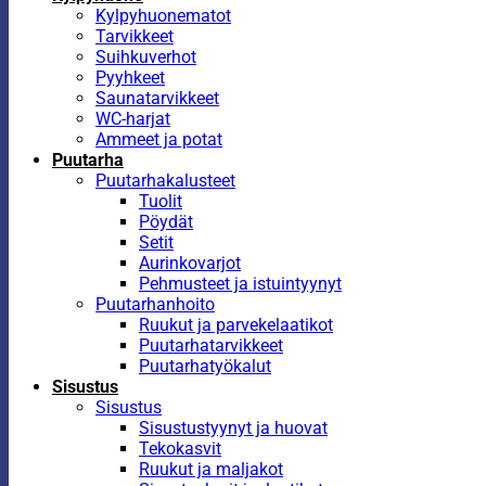
Kylpyhuonematot
Tarvikkeet
Suihkuverhot
Pyyhkeet
Saunatarvikkeet
WC-harjat
Ammeet ja potat
Puutarha
Puutarhakalusteet
Tuolit
Pöydät
Setit
Aurinkovarjot
Pehmusteet ja istuintyynyt
Puutarhanhoito
Ruukut ja parvekelaatikot
Puutarhatarvikkeet
Puutarhatyökalut
Sisustus
Sisustus
Sisustustyynyt ja huovat
Tekokasvit
Ruukut ja maljakot