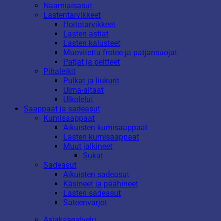
Naamiaisasut
Lastentarvikkeet
Hoitotarvikkeet
Lasten astiat
Lasten kalusteet
Muovitettu frotee ja patjansuojat
Patjat ja peitteet
Pihaleikit
Pulkat ja liukurit
Uima-altaat
Ulkolelut
Saappaat ja sadeasut
Kumisaappaat
Aikuisten kumisaappaat
Lasten kumisaappaat
Muut jalkineet
Sukat
Sadeasut
Aikuisten sadeasut
Käsineet ja päähineet
Lasten sadeasut
Sateenvarjot
Asiakaspalvelu