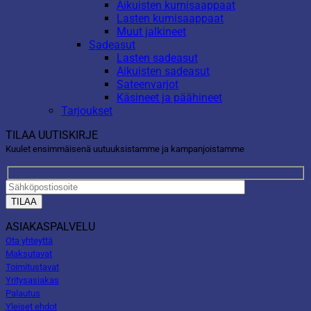
Aikuisten kumisaappaat
Lasten kumisaappaat
Muut jalkineet
Sadeasut
Lasten sadeasut
Aikuisten sadeasut
Sateenvarjot
Käsineet ja päähineet
Tarjoukset
TILAA UUTISKIRJE
Kuulet ensimmäisenä uutuuksistamme ja kampanjoistamme
ASIAKASPALVELU
Ota yhteyttä
Maksutavat
Toimitustavat
Yritysasiakas
Palautus
Yleiset ehdot