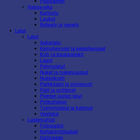
Pääsiäinen
Vapaa-aika
Kuntoilu
Laukut
Retkeily ja veneily
Lelut
Lelut
Askartelu
Keinuhevoset ja keppihevoset
Koti- ja kauppaleikit
Legot
Pehmolelut
Nuket ja nukenvaunut
Nukkekodit
Parkkitalot ja ajoneuvot
Pelit ja soittimet
Pienten lasten lelut
Potkuttelijat
Toimintalelut ja hahmot
Vesilelut
Lastenjuhlat
Foliopallot
Kertakäyttöastiat
Halloween