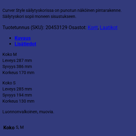
Curver Style säilytyskorissa on punotun näköinen pintarakenne.
Säilytyskori sopii moneen sisustukseen.
Tuotetunnus (SKU):
20453129
Osastot:
Korit
,
Laatikot
Kuvaus
Lisätiedot
Koko M
Leveys 287 mm
Syvyys 386 mm
Korkeus 170 mm
Koko S
Leveys 285 mm
Syvyys 194 mm
Korkeus 130 mm
Luonnonvalkoinen, muovia.
Koko
S, M