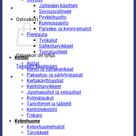
Jätteiden käsittely
Siivousvälineet
Pyykkihuolto
Ostoskori
Kunnossapito
Parveke- ja kynnysmatot
Pienrauta
Työkalut
Sähkötarvikkeet
Turvatuotteet
Ostoskori on tyhjä.
Keittiö
Astiat
Takaisin kauppaan
Kernit ja vahakankaat
Pakastus- ja säilytysrasiat
Kertakäyttöastiat
Keittiötarvikkeet
Juomapullot ja vesiastiat
Kylmälaukut
Tarjottimet ja tabletit
Keittiötekstiilit
Fiskars
Kylpyhuone
Kylpyhuonematot
Tarvikkeet