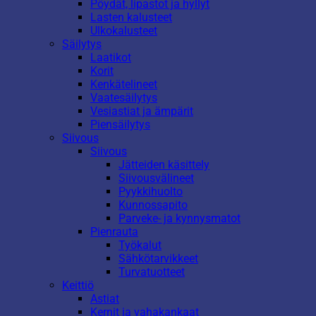
Pöydät, lipastot ja hyllyt
Lasten kalusteet
Ulkokalusteet
Säilytys
Laatikot
Korit
Kenkätelineet
Vaatesäilytys
Vesiastiat ja ämpärit
Piensäilytys
Siivous
Siivous
Jätteiden käsittely
Siivousvälineet
Pyykkihuolto
Kunnossapito
Parveke- ja kynnysmatot
Pienrauta
Työkalut
Sähkötarvikkeet
Turvatuotteet
Keittiö
Astiat
Kernit ja vahakankaat