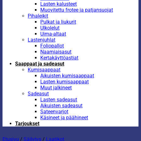
Lasten kalusteet
Muovitettu frotee ja patjansuojat
Pihaleikit
Pulkat ja liukurit
Ulkolelut
Uima-altaat
Lastenjuhlat
Foliopallot
Naamiaisasut
Kertakäyttöastiat
Saappaat ja sadeasut
Kumisaappaat
Aikuisten kumisaappaat
Lasten kumisaappaat
Muut jalkineet
Sadeasut
Lasten sadeasut
Aikuisten sadeasut
Sateenvarjot
Käsineet ja päähineet
Tarjoukset
Etusivu
/
Säilytys
/
Laatikot