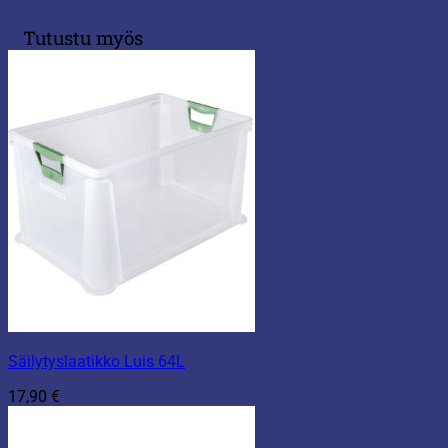
Tutustu myös
Säilytyslaatikko Luis 64L
17,90
€