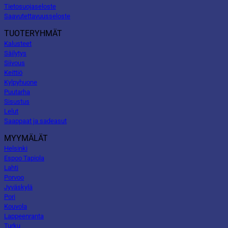
Tietosuojaseloste
Saavutettavuusseloste
TUOTERYHMÄT
Kalusteet
Säilytys
Siivous
Keittiö
Kylpyhuone
Puutarha
Sisustus
Lelut
Saappaat ja sadeasut
MYYMÄLÄT
Helsinki
Espoo Tapiola
Lahti
Porvoo
Jyväskylä
Pori
Kouvola
Lappeenranta
Turku