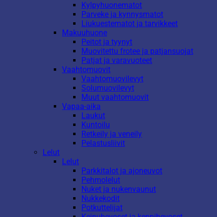
Kylpyhuonematot
Parveke ja kynnysmatot
Liukuestematot ja tarvikkeet
Makuuhuone
Peitot ja tyynyt
Muovitettu frotee ja patjansuojat
Patjat ja varavuoteet
Vaahtomuovit
Vaahtomuovilevyt
Solumuovilevyt
Muut vaahtomuovit
Vapaa-aika
Laukut
Kuntoilu
Retkeily ja veneily
Pelastusliivit
Lelut
Lelut
Parkkitalot ja ajoneuvot
Pehmolelut
Nuket ja nukenvaunut
Nukkekodit
Potkuttelijat
Keinuhevoset ja keppihevoset