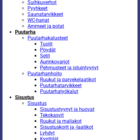
Suihkuverhot
Pyyhkeet
Saunatarvikkeet
WC-harjat
Ammeet ja potat
Puutarha
Puutarhakalusteet
Tuolit
Pöydät
Setit
Aurinkovarjot
Pehmusteet ja istuintyynyt
Puutarhanhoito
Ruukut ja parvekelaatikot
Puutarhatarvikkeet
Puutarhatyökalut
Sisustus
Sisustus
Sisustustyynyt ja huovat
Tekokasvit
Ruukut ja maljakot
Sisustuskorit ja -laatikot
Lyhdyt
Kynttilät