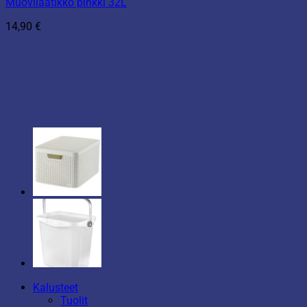
Muovilaatikko pinkki 32L
14,90
€
Kalusteet
Tuolit