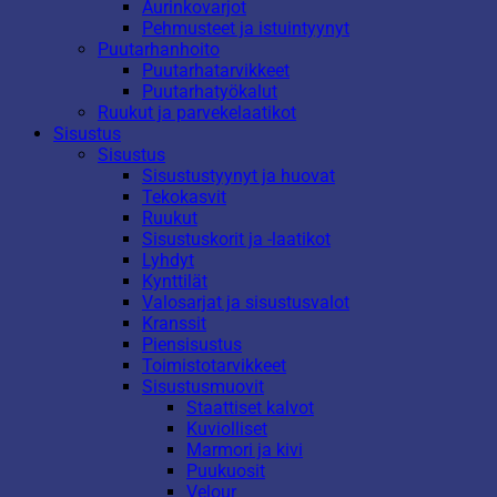
Aurinkovarjot
Pehmusteet ja istuintyynyt
Puutarhanhoito
Puutarhatarvikkeet
Puutarhatyökalut
Ruukut ja parvekelaatikot
Sisustus
Sisustus
Sisustustyynyt ja huovat
Tekokasvit
Ruukut
Sisustuskorit ja -laatikot
Lyhdyt
Kynttilät
Valosarjat ja sisustusvalot
Kranssit
Piensisustus
Toimistotarvikkeet
Sisustusmuovit
Staattiset kalvot
Kuviolliset
Marmori ja kivi
Puukuosit
Velour