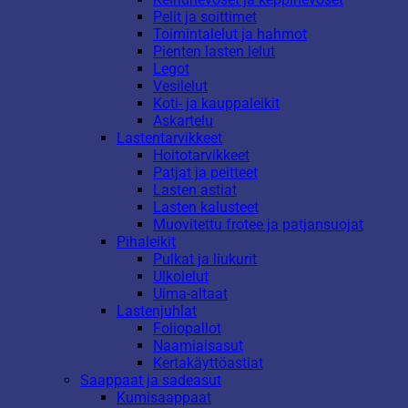
Pelit ja soittimet
Toimintalelut ja hahmot
Pienten lasten lelut
Legot
Vesilelut
Koti- ja kauppaleikit
Askartelu
Lastentarvikkeet
Hoitotarvikkeet
Patjat ja peitteet
Lasten astiat
Lasten kalusteet
Muovitettu frotee ja patjansuojat
Pihaleikit
Pulkat ja liukurit
Ulkolelut
Uima-altaat
Lastenjuhlat
Foliopallot
Naamiaisasut
Kertakäyttöastiat
Saappaat ja sadeasut
Kumisaappaat