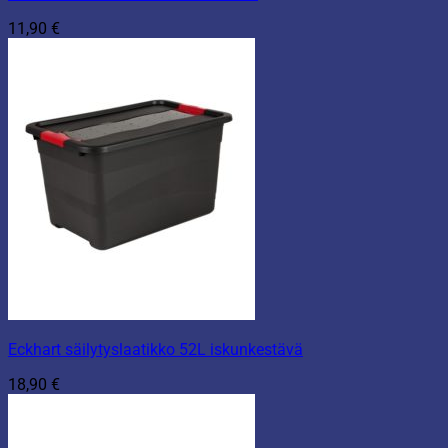
11,90
€
Eckhart säilytyslaatikko 52L iskunkestävä
18,90
€