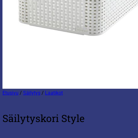
Etusivu
/
Säilytys
/
Laatikot
Säilytyskori Style