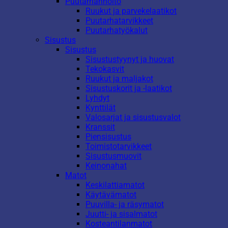
Puutarhanhoito
Ruukut ja parvekelaatikot
Puutarhatarvikkeet
Puutarhatyökalut
Sisustus
Sisustus
Sisustustyynyt ja huovat
Tekokasvit
Ruukut ja maljakot
Sisustuskorit ja -laatikot
Lyhdyt
Kynttilät
Valosarjat ja sisustusvalot
Kranssit
Piensisustus
Toimistotarvikkeet
Sisustusmuovit
Keinonahat
Matot
Keskilattiamatot
Käytävämatot
Puuvilla- ja räsymatot
Juutti- ja sisalmatot
Kosteantilanmatot