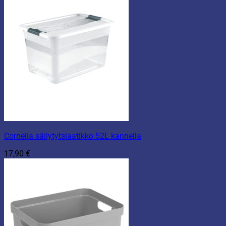
Cornelia säilytytslaatikko 52L kannella
17,90
€