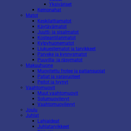
Yksiväriset
Keinonahat
Matot
Keskilattiamatot
Käytävämatot
Juutti- ja sisalmatot
Kosteantilanmatot
Kylpyhuonematot
Liukuestematot ja tarvikkeet
Parveke ja kynnysmatot
Puuvilla- ja räsymatot
Makuuhuone
Muovitettu frotee ja patjansuojat
Patjat ja varavuoteet
Peitot ja tyynyt
Vaahtomuovit
Muut vaahtomuovit
Solumuovilevyt
Vaahtomuovilevyt
Joulu
Juhlat
Lahjaideat
Juhlatarvikkeet