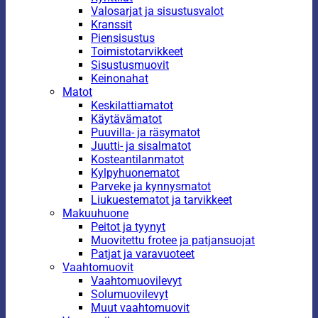
Valosarjat ja sisustusvalot
Kranssit
Piensisustus
Toimistotarvikkeet
Sisustusmuovit
Keinonahat
Matot
Keskilattiamatot
Käytävämatot
Puuvilla- ja räsymatot
Juutti- ja sisalmatot
Kosteantilanmatot
Kylpyhuonematot
Parveke ja kynnysmatot
Liukuestematot ja tarvikkeet
Makuuhuone
Peitot ja tyynyt
Muovitettu frotee ja patjansuojat
Patjat ja varavuoteet
Vaahtomuovit
Vaahtomuovilevyt
Solumuovilevyt
Muut vaahtomuovit