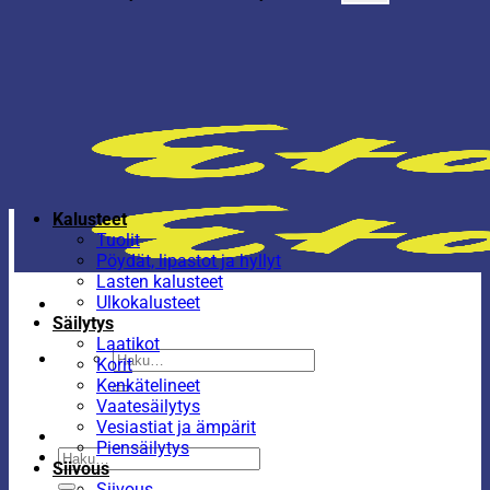
Kalusteet
Tuolit
Pöydät, lipastot ja hyllyt
Lasten kalusteet
Ulkokalusteet
Säilytys
Laatikot
Etsi:
Korit
Kenkätelineet
Vaatesäilytys
Vesiastiat ja ämpärit
Piensäilytys
Etsi:
Siivous
Siivous