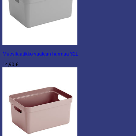
Muovilaatikko vaalean harmaa 32L
14,90
€