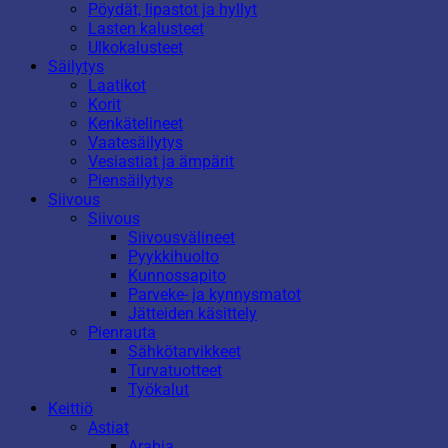
Pöydät, lipastot ja hyllyt
Lasten kalusteet
Ulkokalusteet
Säilytys
Laatikot
Korit
Kenkätelineet
Vaatesäilytys
Vesiastiat ja ämpärit
Piensäilytys
Siivous
Siivous
Siivousvälineet
Pyykkihuolto
Kunnossapito
Parveke- ja kynnysmatot
Jätteiden käsittely
Pienrauta
Sähkötarvikkeet
Turvatuotteet
Työkalut
Keittiö
Astiat
Arabia