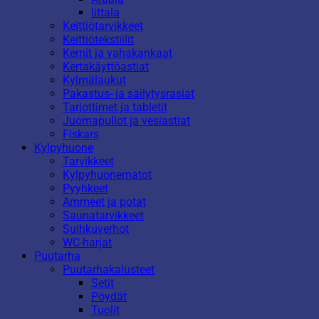
Iittala
Keittiötarvikkeet
Keittiötekstiilit
Kernit ja vahakankaat
Kertakäyttöastiat
Kylmälaukut
Pakastus- ja säilytysrasiat
Tarjottimet ja tabletit
Juomapullot ja vesiastiat
Fiskars
Kylpyhuone
Tarvikkeet
Kylpyhuonematot
Pyyhkeet
Ammeet ja potat
Saunatarvikkeet
Suihkuverhot
WC-harjat
Puutarha
Puutarhakalusteet
Setit
Pöydät
Tuolit