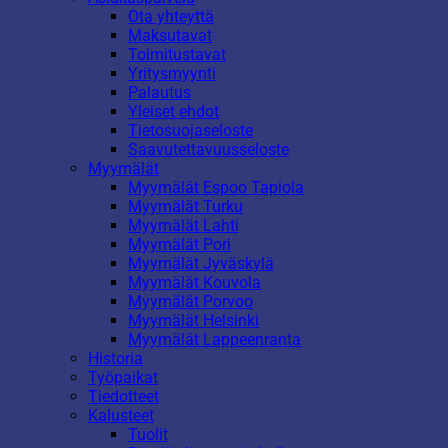
Ota yhteyttä
Maksutavat
Toimitustavat
Yritysmyynti
Palautus
Yleiset ehdot
Tietosuojaseloste
Saavutettavuusseloste
Myymälät
Myymälät Espoo Tapiola
Myymälät Turku
Myymälät Lahti
Myymälät Pori
Myymälät Jyväskylä
Myymälät Kouvola
Myymälät Porvoo
Myymälät Helsinki
Myymälät Lappeenranta
Historia
Työpaikat
Tiedotteet
Kalusteet
Tuolit