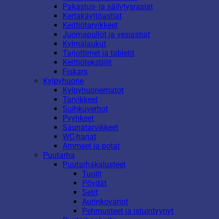
Pakastus- ja säilytysrasiat
Kertakäyttöastiat
Keittiötarvikkeet
Juomapullot ja vesiastiat
Kylmälaukut
Tarjottimet ja tabletit
Keittiötekstiilit
Fiskars
Kylpyhuone
Kylpyhuonematot
Tarvikkeet
Suihkuverhot
Pyyhkeet
Saunatarvikkeet
WC-harjat
Ammeet ja potat
Puutarha
Puutarhakalusteet
Tuolit
Pöydät
Setit
Aurinkovarjot
Pehmusteet ja istuintyynyt