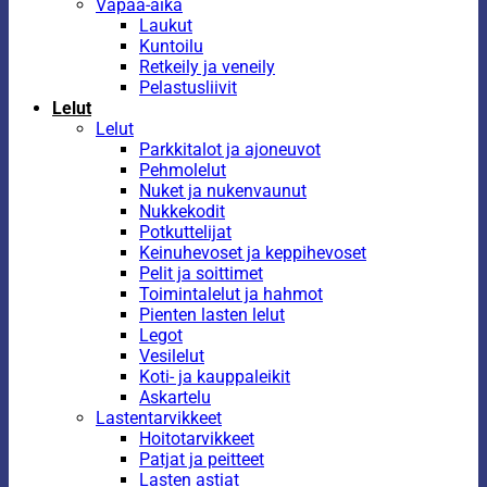
Vapaa-aika
Laukut
Kuntoilu
Retkeily ja veneily
Pelastusliivit
Lelut
Lelut
Parkkitalot ja ajoneuvot
Pehmolelut
Nuket ja nukenvaunut
Nukkekodit
Potkuttelijat
Keinuhevoset ja keppihevoset
Pelit ja soittimet
Toimintalelut ja hahmot
Pienten lasten lelut
Legot
Vesilelut
Koti- ja kauppaleikit
Askartelu
Lastentarvikkeet
Hoitotarvikkeet
Patjat ja peitteet
Lasten astiat