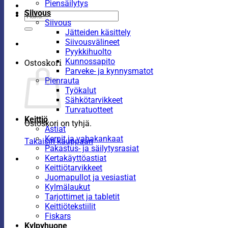
Piensäilytys
Siivous
Etsi:
Siivous
Jätteiden käsittely
Siivousvälineet
Pyykkihuolto
Kunnossapito
Ostoskori
Parveke- ja kynnysmatot
Pienrauta
Työkalut
Sähkötarvikkeet
Turvatuotteet
Keittiö
Ostoskori on tyhjä.
Astiat
Kernit ja vahakankaat
Takaisin kauppaan
Pakastus- ja säilytysrasiat
Kertakäyttöastiat
Keittiötarvikkeet
Juomapullot ja vesiastiat
Kylmälaukut
Tarjottimet ja tabletit
Keittiötekstiilit
Fiskars
Kylpyhuone