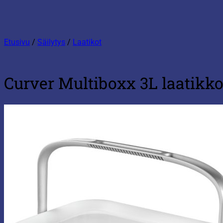
Etusivu
/
Säilytys
/
Laatikot
Curver Multiboxx 3L laatikk