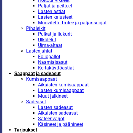
Hoitotarvikkeet
Patjat ja peitteet
Lasten astiat
Lasten kalusteet
Muovitettu frotee ja patjansuojat
Pihaleikit
Pulkat ja liukurit
Ulkolelut
Uima-altaat
Lastenjuhlat
Foliopallot
Naamiaisasut
Kertakäyttöastiat
Saappaat ja sadeasut
Kumisaappaat
Aikuisten kumisaappaat
Lasten kumisaappaat
Muut jalkineet
Sadeasut
Lasten sadeasut
Aikuisten sadeasut
Sateenvarjot
Käsineet ja päähineet
Tarjoukset