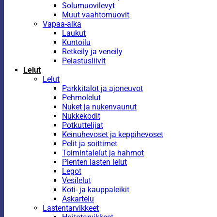
Solumuovilevyt
Muut vaahtomuovit
Vapaa-aika
Laukut
Kuntoilu
Retkeily ja veneily
Pelastusliivit
Lelut
Lelut
Parkkitalot ja ajoneuvot
Pehmolelut
Nuket ja nukenvaunut
Nukkekodit
Potkuttelijat
Keinuhevoset ja keppihevoset
Pelit ja soittimet
Toimintalelut ja hahmot
Pienten lasten lelut
Legot
Vesilelut
Koti- ja kauppaleikit
Askartelu
Lastentarvikkeet