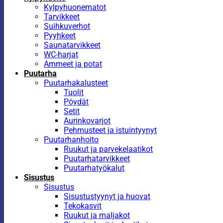
Kylpyhuonematot
Tarvikkeet
Suihkuverhot
Pyyhkeet
Saunatarvikkeet
WC-harjat
Ammeet ja potat
Puutarha
Puutarhakalusteet
Tuolit
Pöydät
Setit
Aurinkovarjot
Pehmusteet ja istuintyynyt
Puutarhanhoito
Ruukut ja parvekelaatikot
Puutarhatarvikkeet
Puutarhatyökalut
Sisustus
Sisustus
Sisustustyynyt ja huovat
Tekokasvit
Ruukut ja maljakot