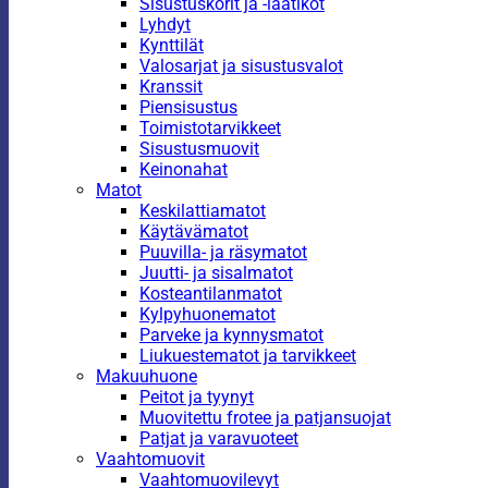
Sisustuskorit ja -laatikot
Lyhdyt
Kynttilät
Valosarjat ja sisustusvalot
Kranssit
Piensisustus
Toimistotarvikkeet
Sisustusmuovit
Keinonahat
Matot
Keskilattiamatot
Käytävämatot
Puuvilla- ja räsymatot
Juutti- ja sisalmatot
Kosteantilanmatot
Kylpyhuonematot
Parveke ja kynnysmatot
Liukuestematot ja tarvikkeet
Makuuhuone
Peitot ja tyynyt
Muovitettu frotee ja patjansuojat
Patjat ja varavuoteet
Vaahtomuovit
Vaahtomuovilevyt