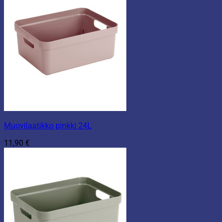
Muovilaatikko pinkki 24L
11,90
€