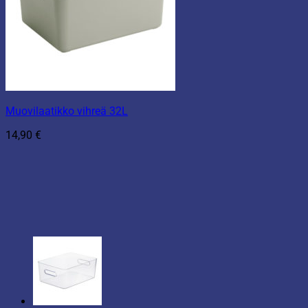
Muovilaatikko vihreä 32L
14,90
€