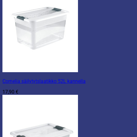
Cornelia säilytytslaatikko 52L kannella
17,90
€