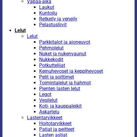
Vapaa-aika
Laukut
Kuntoilu
Retkeily ja veneily
Pelastusliivit
Lelut
Lelut
Parkkitalot ja ajoneuvot
Pehmolelut
Nuket ja nukenvaunut
Nukkekodit
Potkuttelijat
Keinuhevoset ja keppihevoset
Pelit ja soittimet
Toimintalelut ja hahmot
Pienten lasten lelut
Legot
Vesilelut
Koti- ja kauppaleikit
Askartelu
Lastentarvikkeet
Hoitotarvikkeet
Patjat ja peitteet
Lasten astiat