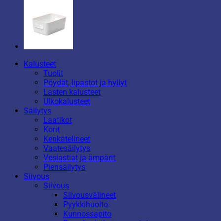
Kalusteet
Tuolit
Pöydät, lipastot ja hyllyt
Lasten kalusteet
Ulkokalusteet
Säilytys
Laatikot
Korit
Kenkätelineet
Vaatesäilytys
Vesiastiat ja ämpärit
Piensäilytys
Siivous
Siivous
Siivousvälineet
Pyykkihuolto
Kunnossapito