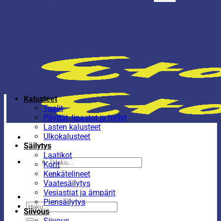
Kalusteet
Tuolit
Pöydät, lipastot ja hyllyt
Lasten kalusteet
Ulkokalusteet
Säilytys
Laatikot
Etsi:
Korit
Kenkätelineet
Vaatesäilytys
Vesiastiat ja ämpärit
Piensäilytys
Etsi:
Siivous
Siivous