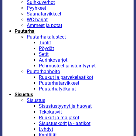
Suihkuverhot
Pyyhkeet
Saunatarvikkeet
WC-harjat
Ammeet ja potat
Puutarha
Puutarhakalusteet
Tuolit
Pöydät
Setit
Aurinkovarjot
Pehmusteet ja istuintyynyt
Puutarhanhoito
Ruukut ja parvekelaatikot
Puutarhatarvikkeet
Puutarhatyökalut
Sisustus
Sisustus
Sisustustyynyt ja huovat
Tekokasvit
Ruukut ja maljakot
Sisustuskorit ja -laatikot
Lyhdyt
Kynttilät