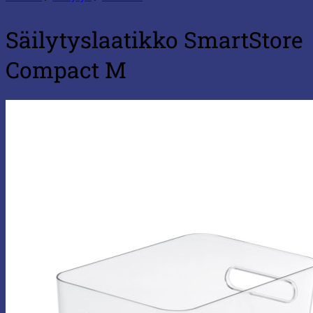
Säilytyslaatikko SmartStore
Compact M