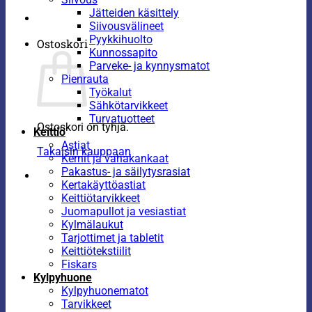
Jätteiden käsittely
Siivousvälineet
Pyykkihuolto
Ostoskori
Kunnossapito
Parveke- ja kynnysmatot
Pienrauta
Työkalut
Sähkötarvikkeet
Turvatuotteet
Ostoskori on tyhjä.
Keittiö
Astiat
Takaisin kauppaan
Kernit ja vahakankaat
Pakastus- ja säilytysrasiat
Kertakäyttöastiat
Keittiötarvikkeet
Juomapullot ja vesiastiat
Kylmälaukut
Tarjottimet ja tabletit
Keittiötekstiilit
Fiskars
Kylpyhuone
Kylpyhuonematot
Tarvikkeet