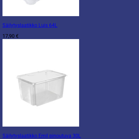
Säilytyslaatikko Luis 64L
17,90
€
Säilytyslaatikko Emil pinoutuva 30L