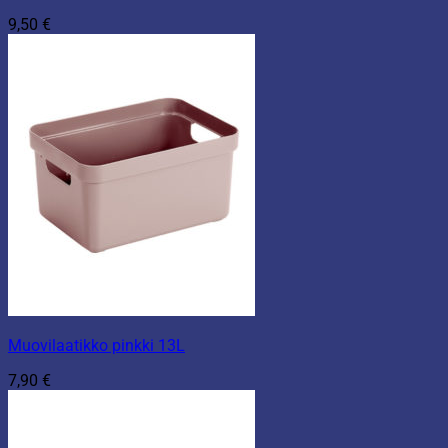
9,50
€
Muovilaatikko pinkki 13L
7,90
€