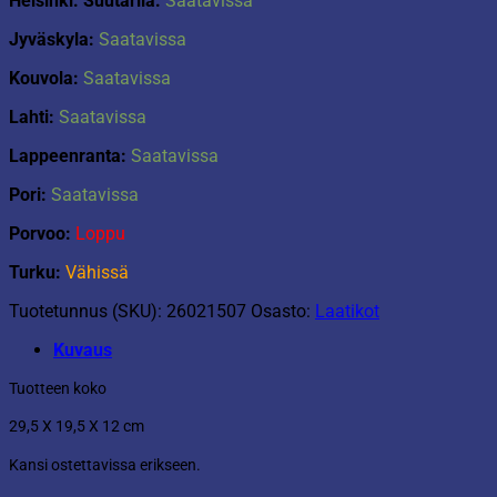
Helsinki: Suutarila:
Saatavissa
Jyväskyla:
Saatavissa
Kouvola:
Saatavissa
Lahti:
Saatavissa
Lappeenranta:
Saatavissa
Pori:
Saatavissa
Porvoo:
Loppu
Turku:
Vähissä
Tuotetunnus (SKU):
26021507
Osasto:
Laatikot
Kuvaus
Tuotteen koko
29,5 X 19,5 X 12 cm
Kansi ostettavissa erikseen.