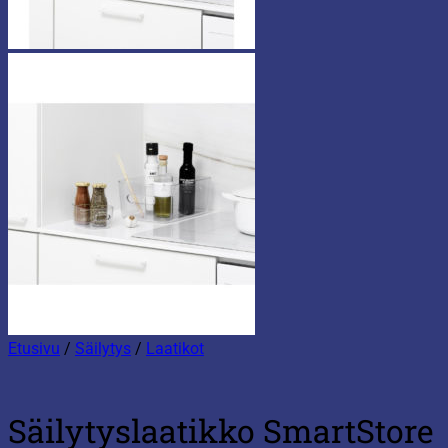
Etusivu
/
Säilytys
/
Laatikot
Säilytyslaatikko SmartStore