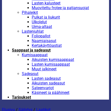
Lasten kalusteet
Muovitettu frotee ja patjansuojat
Pihaleikit
Pulkat ja liukurit
Ulkolelut
Uima-altaat
Lastenjuhlat
Foliopallot
Naamiaisasut
Kertakäyttöastiat
Saappaat ja sadeasut
Kumisaappaat
Aikuisten kumisaappaat
Lasten kumisaappaat
Muut jalkineet
Sadeasut
Lasten sadeasut
Aikuisten sadeasut
Sateenvarjot
Käsineet ja päähineet
Tarjoukset
Etusivu
/
Säilytys
/
Laatikot