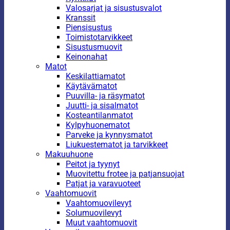
Valosarjat ja sisustusvalot
Kranssit
Piensisustus
Toimistotarvikkeet
Sisustusmuovit
Keinonahat
Matot
Keskilattiamatot
Käytävämatot
Puuvilla- ja räsymatot
Juutti- ja sisalmatot
Kosteantilanmatot
Kylpyhuonematot
Parveke ja kynnysmatot
Liukuestematot ja tarvikkeet
Makuuhuone
Peitot ja tyynyt
Muovitettu frotee ja patjansuojat
Patjat ja varavuoteet
Vaahtomuovit
Vaahtomuovilevyt
Solumuovilevyt
Muut vaahtomuovit