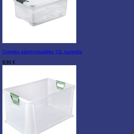
Cornelia säilytyslaatikko 12L kannella
8,90
€