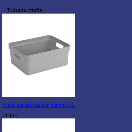
Tutustu myös
Muovilaatikko vaalean harmaa 24L
11,90
€