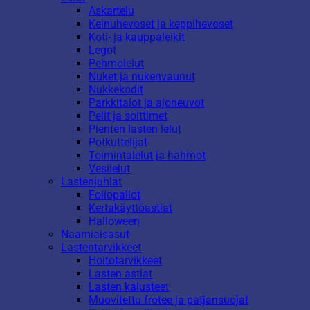
Askartelu
Keinuhevoset ja keppihevoset
Koti- ja kauppaleikit
Legot
Pehmolelut
Nuket ja nukenvaunut
Nukkekodit
Parkkitalot ja ajoneuvot
Pelit ja soittimet
Pienten lasten lelut
Potkuttelijat
Toimintalelut ja hahmot
Vesilelut
Lastenjuhlat
Foliopallot
Kertakäyttöastiat
Halloween
Naamiaisasut
Lastentarvikkeet
Hoitotarvikkeet
Lasten astiat
Lasten kalusteet
Muovitettu frotee ja patjansuojat