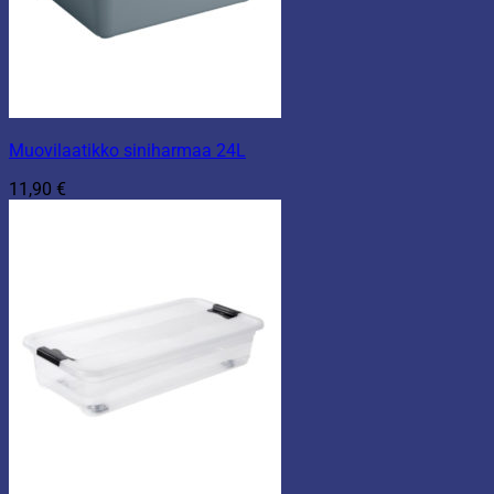
Muovilaatikko siniharmaa 24L
11,90
€