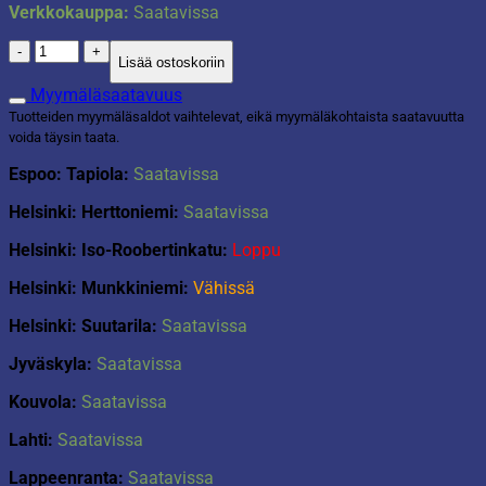
Verkkokauppa:
Saatavissa
Taittolaatikko
Lisää ostoskoriin
2kpl
hiekka
Myymäläsaatavuus
määrä
Tuotteiden myymäläsaldot vaihtelevat, eikä myymäläkohtaista saatavuutta
voida täysin taata.
Espoo: Tapiola:
Saatavissa
Helsinki: Herttoniemi:
Saatavissa
Helsinki: Iso-Roobertinkatu:
Loppu
Helsinki: Munkkiniemi:
Vähissä
Helsinki: Suutarila:
Saatavissa
Jyväskyla:
Saatavissa
Kouvola:
Saatavissa
Lahti:
Saatavissa
Lappeenranta:
Saatavissa