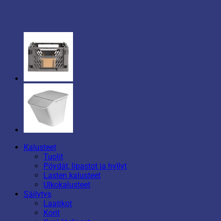
Kalusteet
Tuolit
Pöydät, lipastot ja hyllyt
Lasten kalusteet
Ulkokalusteet
Säilytys
Laatikot
Korit