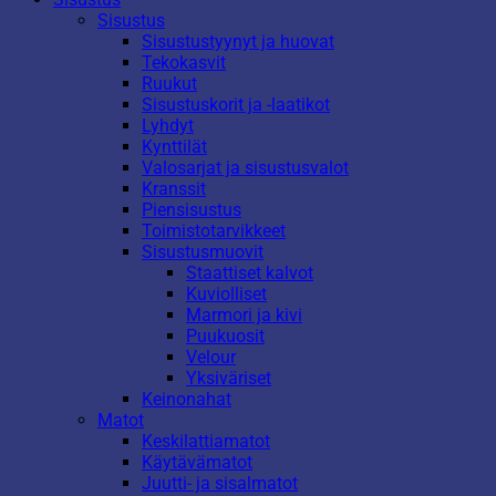
Sisustus
Sisustustyynyt ja huovat
Tekokasvit
Ruukut
Sisustuskorit ja -laatikot
Lyhdyt
Kynttilät
Valosarjat ja sisustusvalot
Kranssit
Piensisustus
Toimistotarvikkeet
Sisustusmuovit
Staattiset kalvot
Kuviolliset
Marmori ja kivi
Puukuosit
Velour
Yksiväriset
Keinonahat
Matot
Keskilattiamatot
Käytävämatot
Juutti- ja sisalmatot