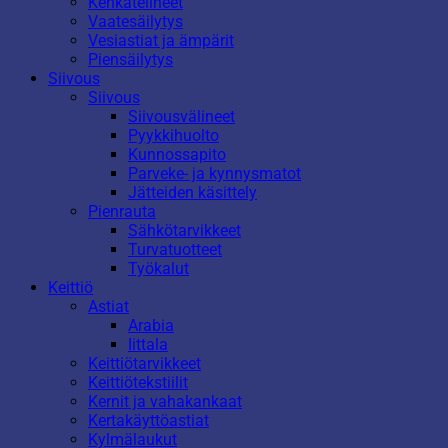
Kenkätelineet
Vaatesäilytys
Vesiastiat ja ämpärit
Piensäilytys
Siivous
Siivous
Siivousvälineet
Pyykkihuolto
Kunnossapito
Parveke- ja kynnysmatot
Jätteiden käsittely
Pienrauta
Sähkötarvikkeet
Turvatuotteet
Työkalut
Keittiö
Astiat
Arabia
Iittala
Keittiötarvikkeet
Keittiötekstiilit
Kernit ja vahakankaat
Kertakäyttöastiat
Kylmälaukut