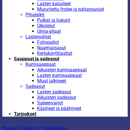
Lasten kalusteet
Muovitettu frotee ja patjansuojat
Pihaleikit
Pulkat ja liukurit
Ulkolelut
Uima-altaat
Lastenjuhlat
Foliopallot
Naamiaisasut
Kertakäyttöastiat
Saappaat ja sadeasut
Kumisaappaat
Aikuisten kumisaappaat
Lasten kumisaappaat
Muut jalkineet
Sadeasut
Lasten sadeasut
Aikuisten sadeasut
Sateenvarjot
Käsineet ja päähineet
Tarjoukset
Etusivu
/
Säilytys
/
Piensäilytys