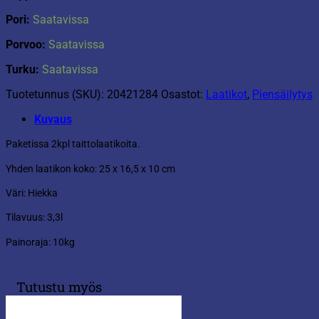
Pori:
Saatavissa
Porvoo:
Saatavissa
Turku:
Saatavissa
Tuotetunnus (SKU):
20421284
Osastot:
Laatikot
,
Piensäilytys
Kuvaus
Paketissa 2kpl taittolaatikoita.
Yhden laatikon koko: 25 x 16,5 x 10 cm
Väri: Hiekka
Tilavuus: 3,3l
Painoraja: 10kg
Tutustu myös