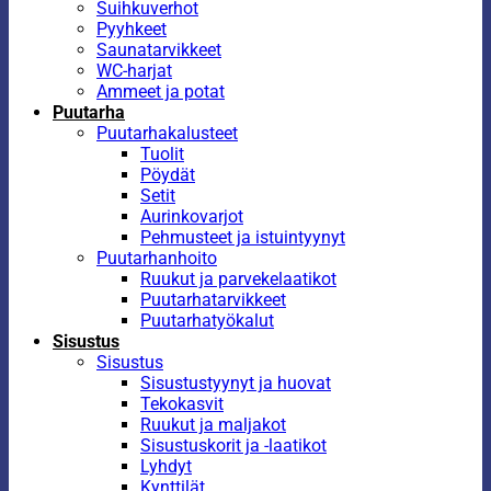
Suihkuverhot
Pyyhkeet
Saunatarvikkeet
WC-harjat
Ammeet ja potat
Puutarha
Puutarhakalusteet
Tuolit
Pöydät
Setit
Aurinkovarjot
Pehmusteet ja istuintyynyt
Puutarhanhoito
Ruukut ja parvekelaatikot
Puutarhatarvikkeet
Puutarhatyökalut
Sisustus
Sisustus
Sisustustyynyt ja huovat
Tekokasvit
Ruukut ja maljakot
Sisustuskorit ja -laatikot
Lyhdyt
Kynttilät