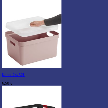
Kansi 24/32L
6,50
€