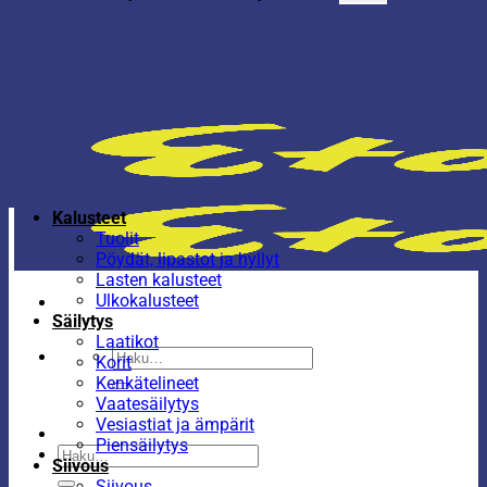
Kalusteet
Tuolit
Pöydät, lipastot ja hyllyt
Lasten kalusteet
Ulkokalusteet
Säilytys
Laatikot
Etsi:
Korit
Kenkätelineet
Vaatesäilytys
Vesiastiat ja ämpärit
Piensäilytys
Etsi:
Siivous
Siivous