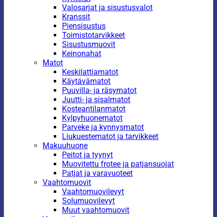
Valosarjat ja sisustusvalot
Kranssit
Piensisustus
Toimistotarvikkeet
Sisustusmuovit
Keinonahat
Matot
Keskilattiamatot
Käytävämatot
Puuvilla- ja räsymatot
Juutti- ja sisalmatot
Kosteantilanmatot
Kylpyhuonematot
Parveke ja kynnysmatot
Liukuestematot ja tarvikkeet
Makuuhuone
Peitot ja tyynyt
Muovitettu frotee ja patjansuojat
Patjat ja varavuoteet
Vaahtomuovit
Vaahtomuovilevyt
Solumuovilevyt
Muut vaahtomuovit