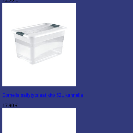
Cornelia säilytytslaatikko 52L kannella
17,90
€