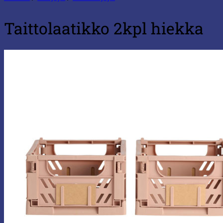
Taittolaatikko 2kpl hiekka