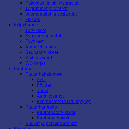
Pakastus- ja säilytysrasiat
Tarjottimet ja tabletit
Juomapullot ja vesiastiat
Fiskars
Kylpyhuone
Tarvikkeet
Kylpyhuonematot
Pyyhkeet
Ammeet ja potat
Saunatarvikkeet
Suihkuverhot
WC-harjat
Puutarha
Puutarhakalusteet
Setit
Pöydät
Tuolit
Aurinkovarjot
Pehmusteet ja istuintyynyt
Puutarhanhoito
Puutarhatarvikkeet
Puutarhatyökalut
Ruukut ja parvekelaatikot
Sisustus