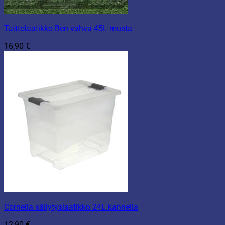
Taittolaatikko Ben vahva 45L musta
16,90
€
Cornelia säilytyslaatikko 24L kannella
12,90
€