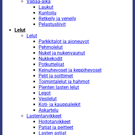
Vapaa-aika
Laukut
Kuntoilu
Retkeily ja veneily
Pelastusliivit
Lelut
Lelut
Parkkitalot ja ajoneuvot
Pehmolelut
Nuket ja nukenvaunut
Nukkekodit
Potkuttelijat
Keinuhevoset ja keppihevoset
Pelit ja soittimet
Toimintalelut ja hahmot
Pienten lasten lelut
Legot
Vesilelut
Koti- ja kauppaleikit
Askartelu
Lastentarvikkeet
Hoitotarvikkeet
Patjat ja peitteet
Lasten astiat