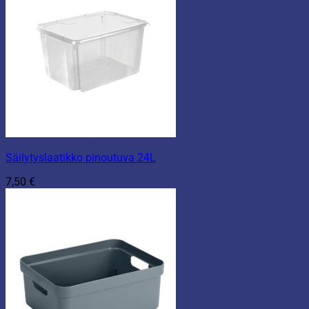
Säilytyslaatikko pinoutuva 24L
7,50
€