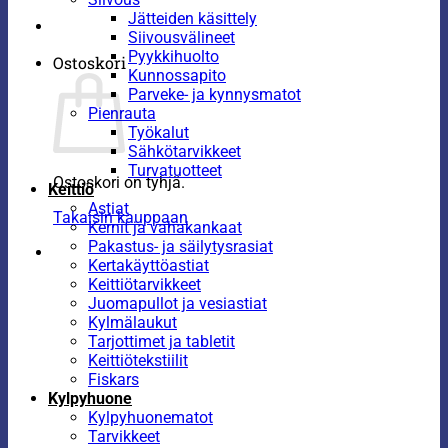
Jätteiden käsittely
Siivousvälineet
Pyykkihuolto
Ostoskori
Kunnossapito
Parveke- ja kynnysmatot
Pienrauta
Työkalut
Sähkötarvikkeet
Turvatuotteet
Ostoskori on tyhjä.
Keittiö
Astiat
Takaisin kauppaan
Kernit ja vahakankaat
Pakastus- ja säilytysrasiat
Kertakäyttöastiat
Keittiötarvikkeet
Juomapullot ja vesiastiat
Kylmälaukut
Tarjottimet ja tabletit
Keittiötekstiilit
Fiskars
Kylpyhuone
Kylpyhuonematot
Tarvikkeet