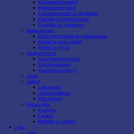
Kosteantilanmatot
Kylpyhuonematot
Liukuestematot ja tarvikkeet
Parveke ja kynnysmatot
Puuvilla- ja räsymatot
Makuuhuone
Muovitettu frotee ja patjansuojat
Patjat ja varavuoteet
Peitot ja tyynyt
Vaahtomuovit
Muut vaahtomuovit
Solumuovilevyt
Vaahtomuovilevyt
Joulu
Juhlat
Lahjaideat
Juhlatarvikkeet
Pääsiäinen
Vapaa-aika
Kuntoilu
Laukut
Retkeily ja veneily
Lelut
Lelut