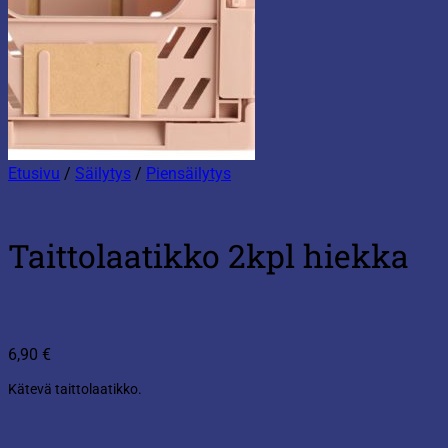
Etusivu
/
Säilytys
/
Piensäilytys
Taittolaatikko 2kpl hiekka
6,90
€
Kätevä taittolaatikko.