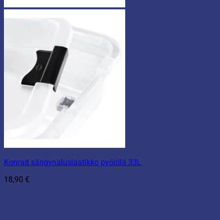
Konrad sängynaluslaatikko pyörillä 33L
18,90
€