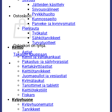
Jätteiden käsittely
Siivousvälineet
Pyykkihuolto
Ostoskori
Kunnossapito
Parveke- ja kynnysmatot
Pienrauta
Työkalut
Sähkötarvikkeet
Turvatuotteet
Ostoskori on tyhjä.
Keittiö
Astiat
Takaisin kauppaan
Kernit ja vahakankaat
Pakastus- ja säilytysrasiat
Kertakäyttöastiat
Keittiötarvikkeet
Juomapullot ja vesiastiat
Kylmälaukut
Tarjottimet ja tabletit
Keittiötekstiilit
Fiskars
Kylpyhuone
Kylpyhuonematot
Tarvikkeet