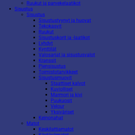
Ruukut ja parvekelaatikot
Sisustus
Sisustus
Sisustustyynyt ja huovat
Tekokasvit
Ruukut
Sisustuskorit ja -laatikot
Lyhdyt
Kynttilät
Valosarjat ja sisustusvalot
Kranssit
Piensisustus
Toimistotarvikkeet
Sisustusmuovit
Staattiset kalvot
Kuviolliset
Marmori ja kivi
Puukuosit
Velour
Yksiväriset
Keinonahat
Matot
Keskilattiamatot
Käytävämatot