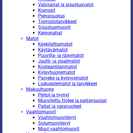
Valosarjat ja sisustusvalot
Kranssit
Piensisustus
Toimistotarvikkeet
Sisustusmuovit
Keinonahat
Matot
Keskilattiamatot
Käytävämatot
Puuvilla- ja räsymatot
Juutti- ja sisalmatot
Kosteantilanmatot
Kylpyhuonematot
Parveke ja kynnysmatot
Liukuestematot ja tarvikkeet
Makuuhuone
Peitot ja tyynyt
Muovitettu frotee ja patjansuojat
Patjat ja varavuoteet
Vaahtomuovit
Vaahtomuovilevyt
Solumuovilevyt
Muut vaahtomuovit