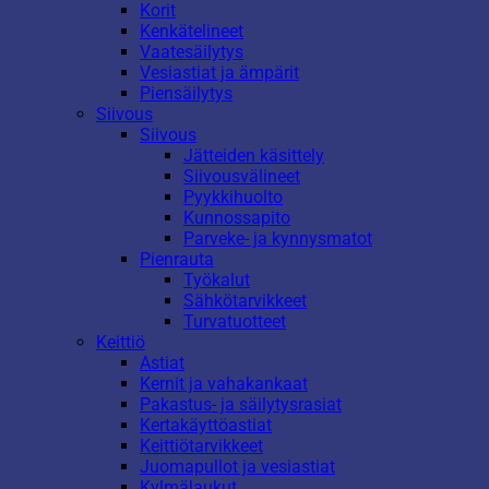
Korit
Kenkätelineet
Vaatesäilytys
Vesiastiat ja ämpärit
Piensäilytys
Siivous
Siivous
Jätteiden käsittely
Siivousvälineet
Pyykkihuolto
Kunnossapito
Parveke- ja kynnysmatot
Pienrauta
Työkalut
Sähkötarvikkeet
Turvatuotteet
Keittiö
Astiat
Kernit ja vahakankaat
Pakastus- ja säilytysrasiat
Kertakäyttöastiat
Keittiötarvikkeet
Juomapullot ja vesiastiat
Kylmälaukut