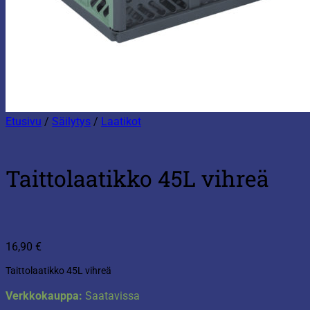
Etusivu
/
Säilytys
/
Laatikot
Taittolaatikko 45L vihreä
16,90
€
Taittolaatikko 45L vihreä
Verkkokauppa:
Saatavissa