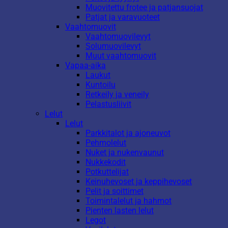
Muovitettu frotee ja patjansuojat
Patjat ja varavuoteet
Vaahtomuovit
Vaahtomuovilevyt
Solumuovilevyt
Muut vaahtomuovit
Vapaa-aika
Laukut
Kuntoilu
Retkeily ja veneily
Pelastusliivit
Lelut
Lelut
Parkkitalot ja ajoneuvot
Pehmolelut
Nuket ja nukenvaunut
Nukkekodit
Potkuttelijat
Keinuhevoset ja keppihevoset
Pelit ja soittimet
Toimintalelut ja hahmot
Pienten lasten lelut
Legot