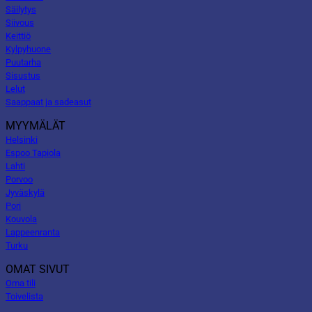
Säilytys
Siivous
Keittiö
Kylpyhuone
Puutarha
Sisustus
Lelut
Saappaat ja sadeasut
MYYMÄLÄT
Helsinki
Espoo Tapiola
Lahti
Porvoo
Jyväskylä
Pori
Kouvola
Lappeenranta
Turku
OMAT SIVUT
Oma tili
Toivelista