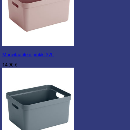
Muovilaatikko pinkki 32L
14,90
€