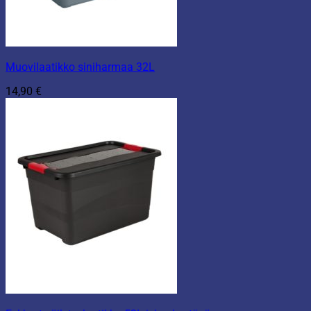
Muovilaatikko siniharmaa 32L
14,90
€