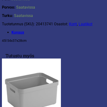
Porvoo:
Saatavissa
Turku:
Saatavissa
Tuotetunnus (SKU):
20413741
Osastot:
Korit
,
Laatikot
Kuvaus
45l 54x37x28cm
Tutustu myös