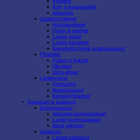
Vesilelut
Koti- ja kauppaleikit
Askartelu
Lastentarvikkeet
Hoitotarvikkeet
Patjat ja peitteet
Lasten astiat
Lasten kalusteet
Muovitettu frotee ja patjansuojat
Pihaleikit
Pulkat ja liukurit
Ulkolelut
Uima-altaat
Lastenjuhlat
Foliopallot
Naamiaisasut
Kertakäyttöastiat
Saappaat ja sadeasut
Kumisaappaat
Aikuisten kumisaappaat
Lasten kumisaappaat
Muut jalkineet
Sadeasut
Lasten sadeasut