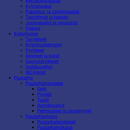
Kertakäyttöastiat
Kylmälaukut
Pakastus- ja säilytysrasiat
Tarjottimet ja tabletit
Juomapullot ja vesiastiat
Fiskars
Kylpyhuone
Tarvikkeet
Kylpyhuonematot
Pyyhkeet
Ammeet ja potat
Saunatarvikkeet
Suihkuverhot
WC-harjat
Puutarha
Puutarhakalusteet
Setit
Pöydät
Tuolit
Aurinkovarjot
Pehmusteet ja istuintyynyt
Puutarhanhoito
Puutarhatarvikkeet
Puutarhatyökalut