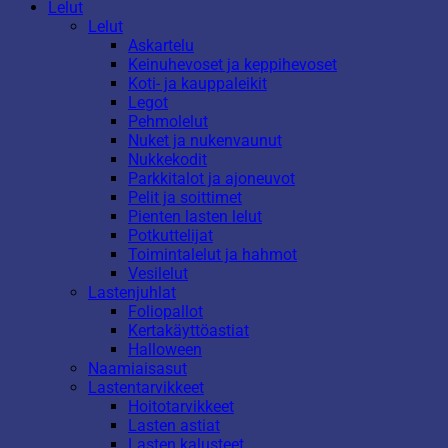
Lelut
Lelut
Askartelu
Keinuhevoset ja keppihevoset
Koti- ja kauppaleikit
Legot
Pehmolelut
Nuket ja nukenvaunut
Nukkekodit
Parkkitalot ja ajoneuvot
Pelit ja soittimet
Pienten lasten lelut
Potkuttelijat
Toimintalelut ja hahmot
Vesilelut
Lastenjuhlat
Foliopallot
Kertakäyttöastiat
Halloween
Naamiaisasut
Lastentarvikkeet
Hoitotarvikkeet
Lasten astiat
Lasten kalusteet