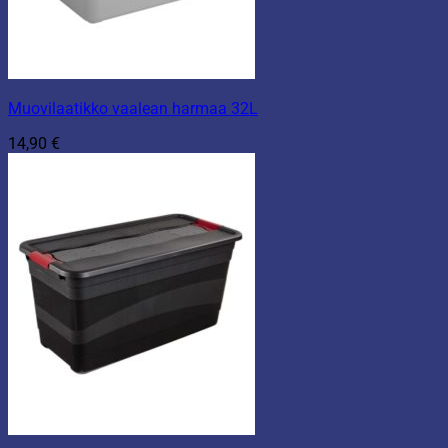
Muovilaatikko vaalean harmaa 32L
14,90
€