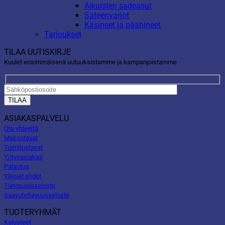
Aikuisten sadeasut
Sateenvarjot
Käsineet ja päähineet
Tarjoukset
TILAA UUTISKIRJE
Kuulet ensimmäisenä uutuuksistamme ja kampanjoistamme
ASIAKASPALVELU
Ota yhteyttä
Maksutavat
Toimitustavat
Yritysasiakas
Palautus
Yleiset ehdot
Tietosuojaseloste
Saavutettavuusseloste
TUOTERYHMÄT
Kalusteet