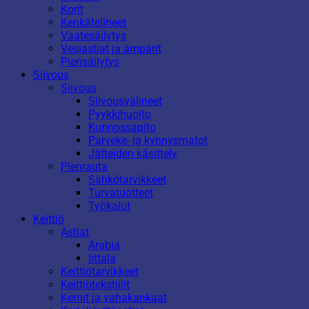
Korit
Kenkätelineet
Vaatesäilytys
Vesiastiat ja ämpärit
Piensäilytys
Siivous
Siivous
Siivousvälineet
Pyykkihuolto
Kunnossapito
Parveke- ja kynnysmatot
Jätteiden käsittely
Pienrauta
Sähkötarvikkeet
Turvatuotteet
Työkalut
Keittiö
Astiat
Arabia
Iittala
Keittiötarvikkeet
Keittiötekstiilit
Kernit ja vahakankaat