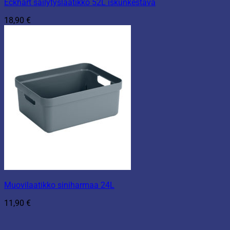
Eckhart säilytyslaatikko 52L iskunkestävä
18,90
€
Muovilaatikko siniharmaa 24L
11,90
€