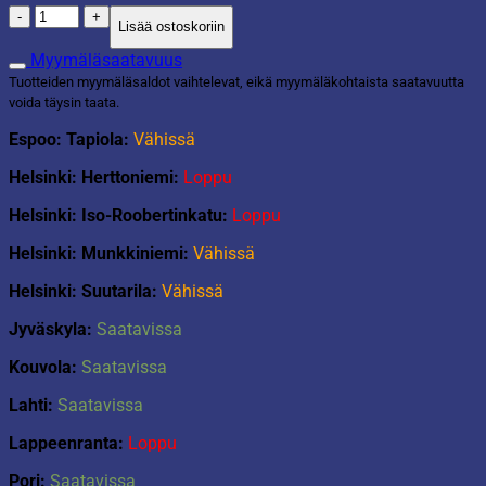
Taittolaatikko
Lisää ostoskoriin
45L
vihreä
Myymäläsaatavuus
määrä
Tuotteiden myymäläsaldot vaihtelevat, eikä myymäläkohtaista saatavuutta
voida täysin taata.
Espoo: Tapiola:
Vähissä
Helsinki: Herttoniemi:
Loppu
Helsinki: Iso-Roobertinkatu:
Loppu
Helsinki: Munkkiniemi:
Vähissä
Helsinki: Suutarila:
Vähissä
Jyväskyla:
Saatavissa
Kouvola:
Saatavissa
Lahti:
Saatavissa
Lappeenranta:
Loppu
Pori:
Saatavissa