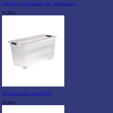
Eckhart säilytyslaatikko 83L iskunkestävä
21,90
€
Konrad laatikko pyörillä 83L
26,90
€