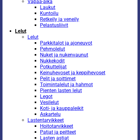
Vapaa-aika
Laukut
Kuntoilu
Retkeily ja veneily
Pelastusliivit
Lelut
Lelut
Parkkitalot ja ajoneuvot
Pehmolelut
Nuket ja nukenvaunut
Nukkekodit
Potkuttelijat
Keinuhevoset ja keppihevoset
Pelit ja soittimet
Toimintalelut ja hahmot
Pienten lasten lelut
Legot
Vesilelut
Koti- ja kauppaleikit
Askartelu
Lastentarvikkeet
Hoitotarvikkeet
Patjat ja peitteet
Lasten astiat