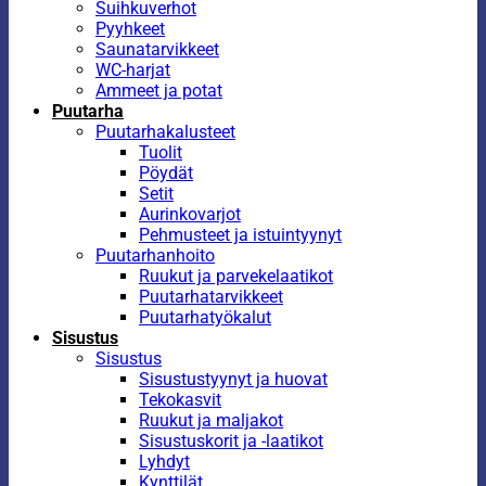
Suihkuverhot
Pyyhkeet
Saunatarvikkeet
WC-harjat
Ammeet ja potat
Puutarha
Puutarhakalusteet
Tuolit
Pöydät
Setit
Aurinkovarjot
Pehmusteet ja istuintyynyt
Puutarhanhoito
Ruukut ja parvekelaatikot
Puutarhatarvikkeet
Puutarhatyökalut
Sisustus
Sisustus
Sisustustyynyt ja huovat
Tekokasvit
Ruukut ja maljakot
Sisustuskorit ja -laatikot
Lyhdyt
Kynttilät