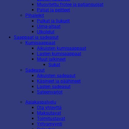
Muovitettu frotee ja patjansuojat
Patjat ja peitteet
Pihaleikit
Pulkat ja liukurit
Uima-altaat
Ulkolelut
Saappaat ja sadeasut
Kumisaappaat
Aikuisten kumisaappaat
Lasten kumisaappaat
Muut jalkineet
Sukat
Sadeasut
Aikuisten sadeasut
Käsineet ja päähineet
Lasten sadeasut
Sateenvarjot
Asiakaspalvelu
Ota yhteyttä
Maksutavat
Toimitustavat
Yritysmyynti