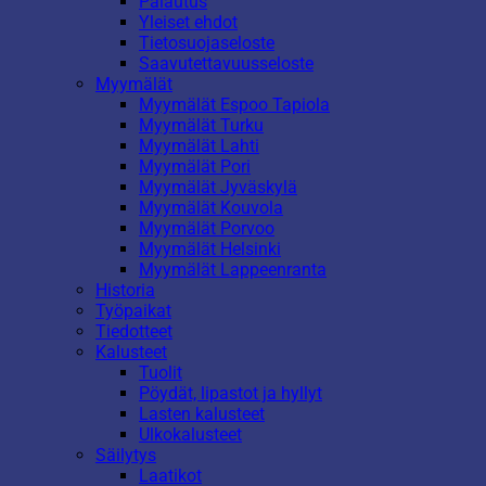
Palautus
Yleiset ehdot
Tietosuojaseloste
Saavutettavuusseloste
Myymälät
Myymälät Espoo Tapiola
Myymälät Turku
Myymälät Lahti
Myymälät Pori
Myymälät Jyväskylä
Myymälät Kouvola
Myymälät Porvoo
Myymälät Helsinki
Myymälät Lappeenranta
Historia
Työpaikat
Tiedotteet
Kalusteet
Tuolit
Pöydät, lipastot ja hyllyt
Lasten kalusteet
Ulkokalusteet
Säilytys
Laatikot