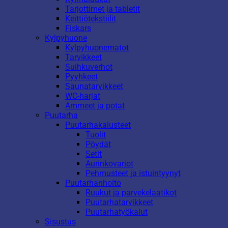
Tarjottimet ja tabletit
Keittiötekstiilit
Fiskars
Kylpyhuone
Kylpyhuonematot
Tarvikkeet
Suihkuverhot
Pyyhkeet
Saunatarvikkeet
WC-harjat
Ammeet ja potat
Puutarha
Puutarhakalusteet
Tuolit
Pöydät
Setit
Aurinkovarjot
Pehmusteet ja istuintyynyt
Puutarhanhoito
Ruukut ja parvekelaatikot
Puutarhatarvikkeet
Puutarhatyökalut
Sisustus