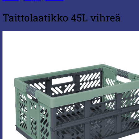
Taittolaatikko 45L vihreä