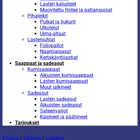
Lasten kalusteet
Muovitettu frotee ja patjansuojat
Pihaleikit
Pulkat ja liukurit
Ulkolelut
Uima-altaat
Lastenjuhlat
Foliopallot
Naamiaisasut
Kertakäyttöastiat
Saappaat ja sadeasut
Kumisaappaat
Aikuisten kumisaappaat
Lasten kumisaappaat
Muut jalkineet
Sadeasut
Lasten sadeasut
Aikuisten sadeasut
Sateenvarjot
Käsineet ja päähineet
Tarjoukset
Etusivu
/
Säilytys
/
Laatikot