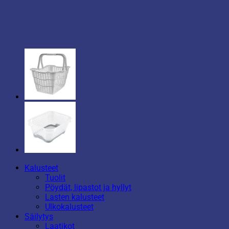
Kalusteet
Tuolit
Pöydät, lipastot ja hyllyt
Lasten kalusteet
Ulkokalusteet
Säilytys
Laatikot