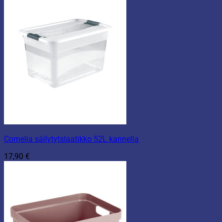
Cornelia säilytytslaatikko 52L kannella
17,90
€