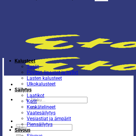
Kalusteet
Tuolit
Pöydät, lipastot ja hyllyt
Lasten kalusteet
Ulkokalusteet
Säilytys
Laatikot
Etsi:
Korit
Kenkätelineet
Vaatesäilytys
Vesiastiat ja ämpärit
Piensäilytys
Etsi:
Siivous
Siivous