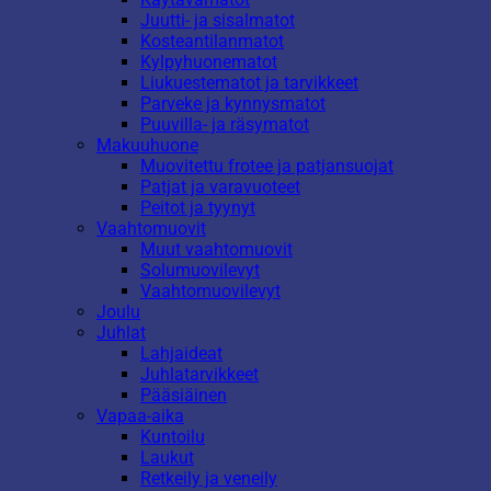
Juutti- ja sisalmatot
Kosteantilanmatot
Kylpyhuonematot
Liukuestematot ja tarvikkeet
Parveke ja kynnysmatot
Puuvilla- ja räsymatot
Makuuhuone
Muovitettu frotee ja patjansuojat
Patjat ja varavuoteet
Peitot ja tyynyt
Vaahtomuovit
Muut vaahtomuovit
Solumuovilevyt
Vaahtomuovilevyt
Joulu
Juhlat
Lahjaideat
Juhlatarvikkeet
Pääsiäinen
Vapaa-aika
Kuntoilu
Laukut
Retkeily ja veneily