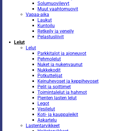
Solumuovilevyt
Muut vaahtomuovit
Vapaa-aika
Laukut
Kuntoilu
Retkeily ja veneily
Pelastusliivit
Lelut
Lelut
Parkkitalot ja ajoneuvot
Pehmolelut
Nuket ja nukenvaunut
Nukkekodit
Potkuttelijat
Keinuhevoset ja keppihevoset
Pelit ja soittimet
Toimintalelut ja hahmot
Pienten lasten lelut
Legot
Vesilelut
Koti- ja kauppaleikit
Askartelu
Lastentarvikkeet