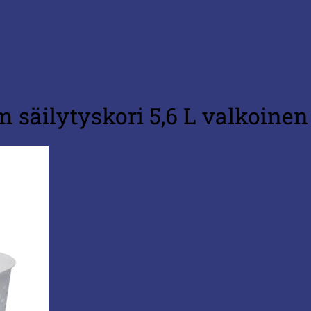
säilytyskori 5,6 L valkoinen