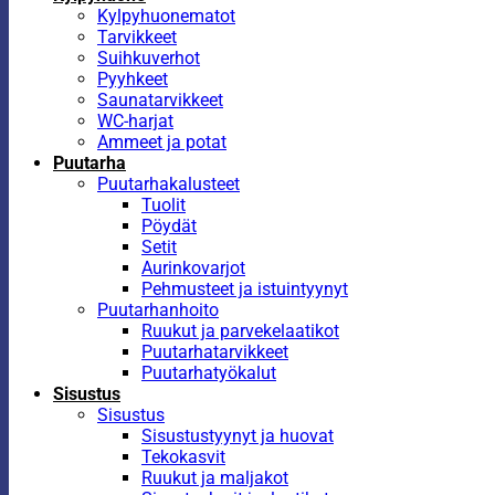
Kylpyhuonematot
Tarvikkeet
Suihkuverhot
Pyyhkeet
Saunatarvikkeet
WC-harjat
Ammeet ja potat
Puutarha
Puutarhakalusteet
Tuolit
Pöydät
Setit
Aurinkovarjot
Pehmusteet ja istuintyynyt
Puutarhanhoito
Ruukut ja parvekelaatikot
Puutarhatarvikkeet
Puutarhatyökalut
Sisustus
Sisustus
Sisustustyynyt ja huovat
Tekokasvit
Ruukut ja maljakot