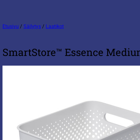
Etusivu
/
Säilytys
/
Laatikot
SmartStore™ Essence Medium 