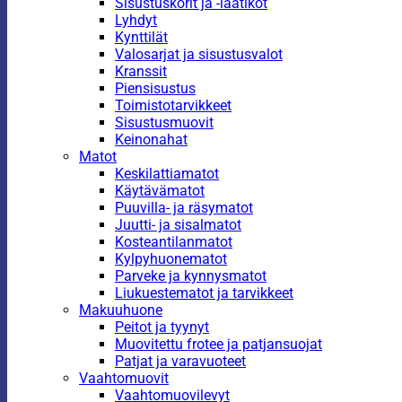
Sisustuskorit ja -laatikot
Lyhdyt
Kynttilät
Valosarjat ja sisustusvalot
Kranssit
Piensisustus
Toimistotarvikkeet
Sisustusmuovit
Keinonahat
Matot
Keskilattiamatot
Käytävämatot
Puuvilla- ja räsymatot
Juutti- ja sisalmatot
Kosteantilanmatot
Kylpyhuonematot
Parveke ja kynnysmatot
Liukuestematot ja tarvikkeet
Makuuhuone
Peitot ja tyynyt
Muovitettu frotee ja patjansuojat
Patjat ja varavuoteet
Vaahtomuovit
Vaahtomuovilevyt