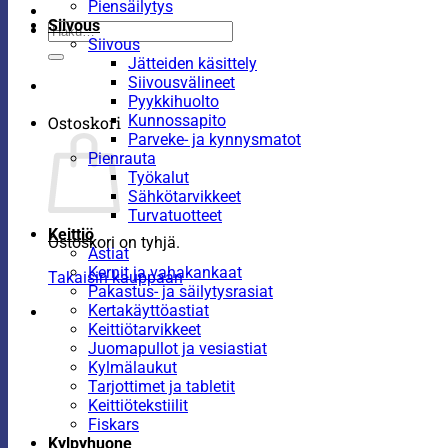
Piensäilytys
Siivous
Etsi:
Siivous
Jätteiden käsittely
Siivousvälineet
Pyykkihuolto
Kunnossapito
Ostoskori
Parveke- ja kynnysmatot
Pienrauta
Työkalut
Sähkötarvikkeet
Turvatuotteet
Keittiö
Ostoskori on tyhjä.
Astiat
Kernit ja vahakankaat
Takaisin kauppaan
Pakastus- ja säilytysrasiat
Kertakäyttöastiat
Keittiötarvikkeet
Juomapullot ja vesiastiat
Kylmälaukut
Tarjottimet ja tabletit
Keittiötekstiilit
Fiskars
Kylpyhuone