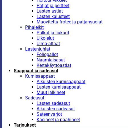
Hoitotarvikkeet
Patjat ja peitteet
Lasten astiat
Lasten kalusteet
Muovitettu frotee ja patjansuojat
Pihaleikit
Pulkat ja liukurit
Ulkolelut
Uima-altaat
Lastenjuhlat
Foliopallot
Naamiaisasut
Kertakäyttöastiat
Saappaat ja sadeasut
Kumisaappaat
Aikuisten kumisaappaat
Lasten kumisaappaat
Muut jalkineet
Sadeasut
Lasten sadeasut
Aikuisten sadeasut
Sateenvarjot
Käsineet ja päähineet
Tarjoukset