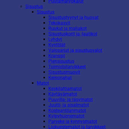
Puutarhatyökalut
Sisustus
Sisustus
Sisustustyynyt ja huovat
Tekokasvit
Ruukut ja maljakot
Sisustuskorit ja -laatikot
Lyhdyt
Kynttilät
Valosarjat ja sisustusvalot
Kranssit
Piensisustus
Toimistotarvikkeet
Sisustusmuovit
Keinonahat
Matot
Keskilattiamatot
Käytävämatot
Puuvilla- ja räsymatot
Juutti- ja sisalmatot
Kosteantilanmatot
Kylpyhuonematot
Parveke ja kynnysmatot
Liukuestematot ja tarvikkeet