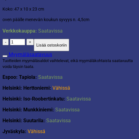
Koko: 47 x 10 x 23 cm
oven päälle menevän koukun syvyys n. 4,5cm
Verkkokauppa:
Saatavissa
Oven
Lisää ostoskoriin
yli-
naulakko
Myymäläsaatavuus
matta
Tuotteiden myymäläsaldot vaihtelevat, eikä myymäläkohtaista saatavuutta
valkoinen
voida täysin taata.
määrä
Espoo: Tapiola:
Saatavissa
Helsinki: Herttoniemi:
Vähissä
Helsinki: Iso-Roobertinkatu:
Saatavissa
Helsinki: Munkkiniemi:
Saatavissa
Helsinki: Suutarila:
Saatavissa
Jyväskyla:
Vähissä