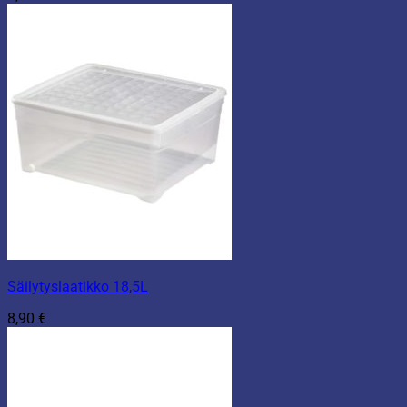
Säilytyslaatikko 18,5L
8,90
€