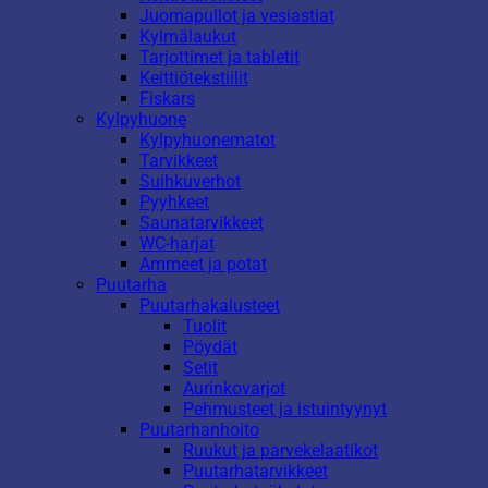
Juomapullot ja vesiastiat
Kylmälaukut
Tarjottimet ja tabletit
Keittiötekstiilit
Fiskars
Kylpyhuone
Kylpyhuonematot
Tarvikkeet
Suihkuverhot
Pyyhkeet
Saunatarvikkeet
WC-harjat
Ammeet ja potat
Puutarha
Puutarhakalusteet
Tuolit
Pöydät
Setit
Aurinkovarjot
Pehmusteet ja istuintyynyt
Puutarhanhoito
Ruukut ja parvekelaatikot
Puutarhatarvikkeet