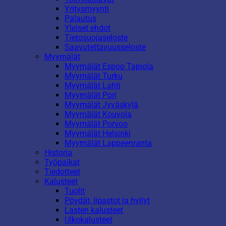
Yritysmyynti
Palautus
Yleiset ehdot
Tietosuojaseloste
Saavutettavuusseloste
Myymälät
Myymälät Espoo Tapiola
Myymälät Turku
Myymälät Lahti
Myymälät Pori
Myymälät Jyväskylä
Myymälät Kouvola
Myymälät Porvoo
Myymälät Helsinki
Myymälät Lappeenranta
Historia
Työpaikat
Tiedotteet
Kalusteet
Tuolit
Pöydät, lipastot ja hyllyt
Lasten kalusteet
Ulkokalusteet