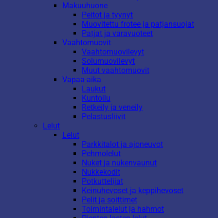
Makuuhuone
Peitot ja tyynyt
Muovitettu frotee ja patjansuojat
Patjat ja varavuoteet
Vaahtomuovit
Vaahtomuovilevyt
Solumuovilevyt
Muut vaahtomuovit
Vapaa-aika
Laukut
Kuntoilu
Retkeily ja veneily
Pelastusliivit
Lelut
Lelut
Parkkitalot ja ajoneuvot
Pehmolelut
Nuket ja nukenvaunut
Nukkekodit
Potkuttelijat
Keinuhevoset ja keppihevoset
Pelit ja soittimet
Toimintalelut ja hahmot