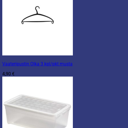
Vaateripustin Olka 3 kpl/pkt musta
4,90
€