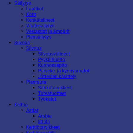
Säilytys
Laatikot
Korit
Kenkätelineet
Vaatesäilytys
Vesiastiat ja ämpärit
Piensäilytys
Siivous
Siivous
Siivousvälineet
Pyykkihuolto
Kunnossapito
Parveke- ja kynnysmatot
Jätteiden käsittely
Pienrauta
Sähkötarvikkeet
Turvatuotteet
Työkalut
Keittiö
Astiat
Arabia
Iittala
Keittiötarvikkeet
Keittiötekstiilit