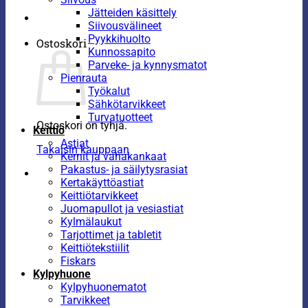
Jätteiden käsittely
Siivousvälineet
Pyykkihuolto
Ostoskori
Kunnossapito
Parveke- ja kynnysmatot
Pienrauta
Työkalut
Sähkötarvikkeet
Turvatuotteet
Ostoskori on tyhjä.
Keittiö
Astiat
Takaisin kauppaan
Kernit ja vahakankaat
Pakastus- ja säilytysrasiat
Kertakäyttöastiat
Keittiötarvikkeet
Juomapullot ja vesiastiat
Kylmälaukut
Tarjottimet ja tabletit
Keittiötekstiilit
Fiskars
Kylpyhuone
Kylpyhuonematot
Tarvikkeet