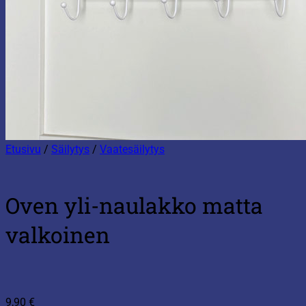
Etusivu
/
Säilytys
/
Vaatesäilytys
Oven yli-naulakko matta
valkoinen
9,90
€