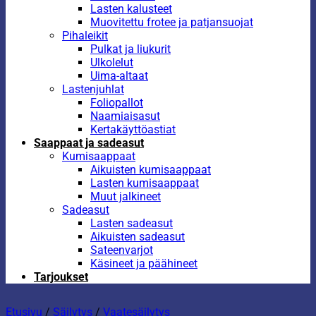
Lasten kalusteet
Muovitettu frotee ja patjansuojat
Pihaleikit
Pulkat ja liukurit
Ulkolelut
Uima-altaat
Lastenjuhlat
Foliopallot
Naamiaisasut
Kertakäyttöastiat
Saappaat ja sadeasut
Kumisaappaat
Aikuisten kumisaappaat
Lasten kumisaappaat
Muut jalkineet
Sadeasut
Lasten sadeasut
Aikuisten sadeasut
Sateenvarjot
Käsineet ja päähineet
Tarjoukset
Etusivu
/
Säilytys
/
Vaatesäilytys