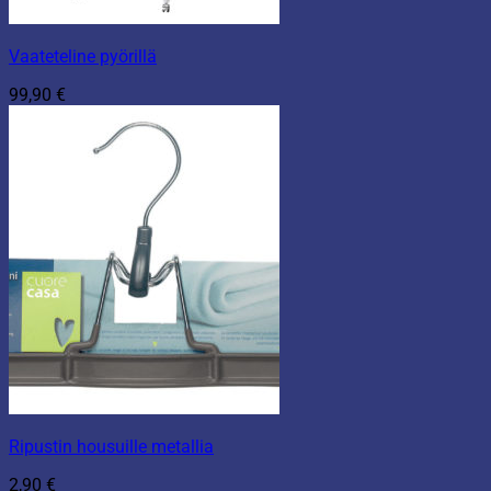
Vaateteline pyörillä
99,90
€
Ripustin housuille metallia
2,90
€