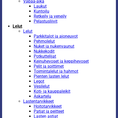
Vapaa-aika
Laukut
Kuntoilu
Retkeily ja veneily
Pelastusliivit
Lelut
Lelut
Parkkitalot ja ajoneuvot
Pehmolelut
Nuket ja nukenvaunut
Nukkekodit
Potkuttelijat
Keinuhevoset ja keppihevoset
Pelit ja soittimet
Toimintalelut ja hahmot
Pienten lasten lelut
Legot
Vesilelut
Koti- ja kauppaleikit
Askartelu
Lastentarvikkeet
Hoitotarvikkeet
Patjat ja peitteet
Lasten astiat