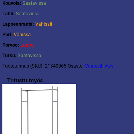
Kouvola:
Saatavissa
Lahti:
Saatavissa
Lappeenranta:
Vähissä
Pori:
Vähissä
Porvoo:
Loppu
Turku:
Saatavissa
Tuotetunnus (SKU):
21340065
Osasto:
Vaatesäilytys
Tutustu myös