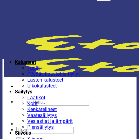
Kalusteet
Tuolit
Pöydät, lipastot ja hyllyt
Lasten kalusteet
Ulkokalusteet
Säilytys
Laatikot
Etsi:
Korit
Kenkätelineet
Vaatesäilytys
Vesiastiat ja ämpärit
Piensäilytys
Etsi:
Siivous
Siivous