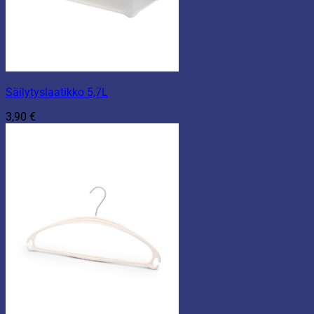
Säilytyslaatikko 5,7L
3,90
€