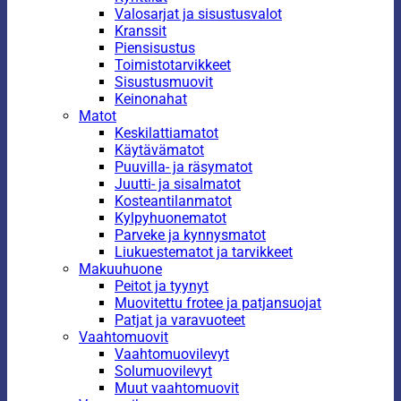
Valosarjat ja sisustusvalot
Kranssit
Piensisustus
Toimistotarvikkeet
Sisustusmuovit
Keinonahat
Matot
Keskilattiamatot
Käytävämatot
Puuvilla- ja räsymatot
Juutti- ja sisalmatot
Kosteantilanmatot
Kylpyhuonematot
Parveke ja kynnysmatot
Liukuestematot ja tarvikkeet
Makuuhuone
Peitot ja tyynyt
Muovitettu frotee ja patjansuojat
Patjat ja varavuoteet
Vaahtomuovit
Vaahtomuovilevyt
Solumuovilevyt
Muut vaahtomuovit