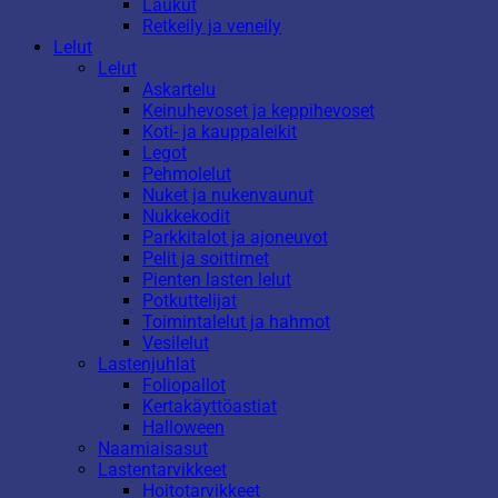
Laukut
Retkeily ja veneily
Lelut
Lelut
Askartelu
Keinuhevoset ja keppihevoset
Koti- ja kauppaleikit
Legot
Pehmolelut
Nuket ja nukenvaunut
Nukkekodit
Parkkitalot ja ajoneuvot
Pelit ja soittimet
Pienten lasten lelut
Potkuttelijat
Toimintalelut ja hahmot
Vesilelut
Lastenjuhlat
Foliopallot
Kertakäyttöastiat
Halloween
Naamiaisasut
Lastentarvikkeet
Hoitotarvikkeet