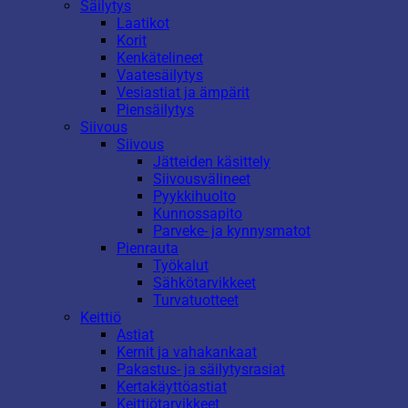
Säilytys
Laatikot
Korit
Kenkätelineet
Vaatesäilytys
Vesiastiat ja ämpärit
Piensäilytys
Siivous
Siivous
Jätteiden käsittely
Siivousvälineet
Pyykkihuolto
Kunnossapito
Parveke- ja kynnysmatot
Pienrauta
Työkalut
Sähkötarvikkeet
Turvatuotteet
Keittiö
Astiat
Kernit ja vahakankaat
Pakastus- ja säilytysrasiat
Kertakäyttöastiat
Keittiötarvikkeet