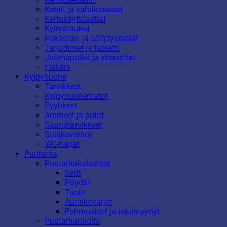
Kernit ja vahakankaat
Kertakäyttöastiat
Kylmälaukut
Pakastus- ja säilytysrasiat
Tarjottimet ja tabletit
Juomapullot ja vesiastiat
Fiskars
Kylpyhuone
Tarvikkeet
Kylpyhuonematot
Pyyhkeet
Ammeet ja potat
Saunatarvikkeet
Suihkuverhot
WC-harjat
Puutarha
Puutarhakalusteet
Setit
Pöydät
Tuolit
Aurinkovarjot
Pehmusteet ja istuintyynyt
Puutarhanhoito