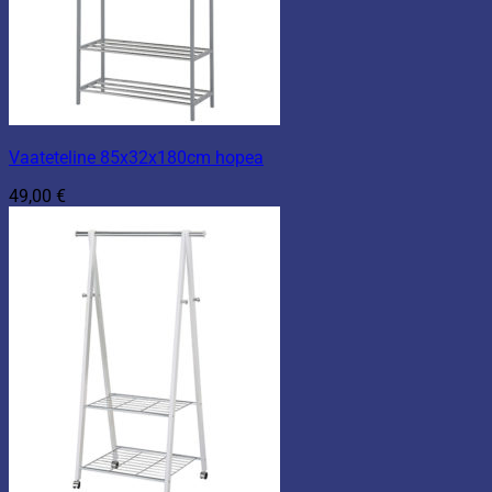
Vaateteline 85x32x180cm hopea
49,00
€