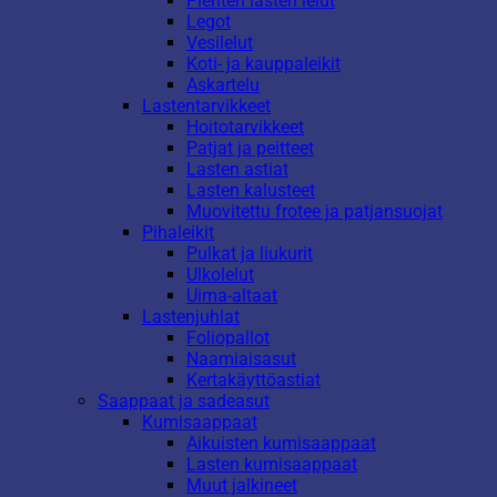
Pienten lasten lelut
Legot
Vesilelut
Koti- ja kauppaleikit
Askartelu
Lastentarvikkeet
Hoitotarvikkeet
Patjat ja peitteet
Lasten astiat
Lasten kalusteet
Muovitettu frotee ja patjansuojat
Pihaleikit
Pulkat ja liukurit
Ulkolelut
Uima-altaat
Lastenjuhlat
Foliopallot
Naamiaisasut
Kertakäyttöastiat
Saappaat ja sadeasut
Kumisaappaat
Aikuisten kumisaappaat
Lasten kumisaappaat
Muut jalkineet