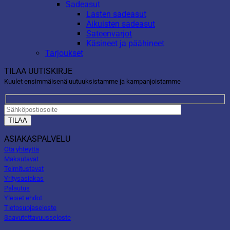
Sadeasut
Lasten sadeasut
Aikuisten sadeasut
Sateenvarjot
Käsineet ja päähineet
Tarjoukset
TILAA UUTISKIRJE
Kuulet ensimmäisenä uutuuksistamme ja kampanjoistamme
ASIAKASPALVELU
Ota yhteyttä
Maksutavat
Toimitustavat
Yritysasiakas
Palautus
Yleiset ehdot
Tietosuojaseloste
Saavutettavuusseloste