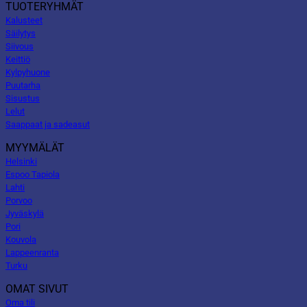
TUOTERYHMÄT
Kalusteet
Säilytys
Siivous
Keittiö
Kylpyhuone
Puutarha
Sisustus
Lelut
Saappaat ja sadeasut
MYYMÄLÄT
Helsinki
Espoo Tapiola
Lahti
Porvoo
Jyväskylä
Pori
Kouvola
Lappeenranta
Turku
OMAT SIVUT
Oma tili