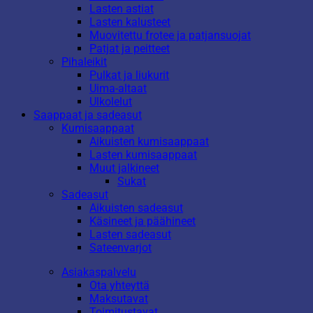
Lasten astiat
Lasten kalusteet
Muovitettu frotee ja patjansuojat
Patjat ja peitteet
Pihaleikit
Pulkat ja liukurit
Uima-altaat
Ulkolelut
Saappaat ja sadeasut
Kumisaappaat
Aikuisten kumisaappaat
Lasten kumisaappaat
Muut jalkineet
Sukat
Sadeasut
Aikuisten sadeasut
Käsineet ja päähineet
Lasten sadeasut
Sateenvarjot
Asiakaspalvelu
Ota yhteyttä
Maksutavat
Toimitustavat