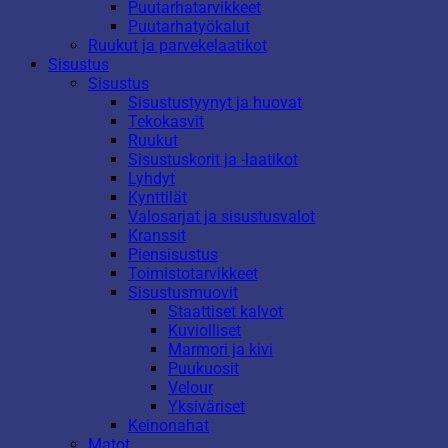
Puutarhatarvikkeet
Puutarhatyökalut
Ruukut ja parvekelaatikot
Sisustus
Sisustus
Sisustustyynyt ja huovat
Tekokasvit
Ruukut
Sisustuskorit ja -laatikot
Lyhdyt
Kynttilät
Valosarjat ja sisustusvalot
Kranssit
Piensisustus
Toimistotarvikkeet
Sisustusmuovit
Staattiset kalvot
Kuviolliset
Marmori ja kivi
Puukuosit
Velour
Yksiväriset
Keinonahat
Matot