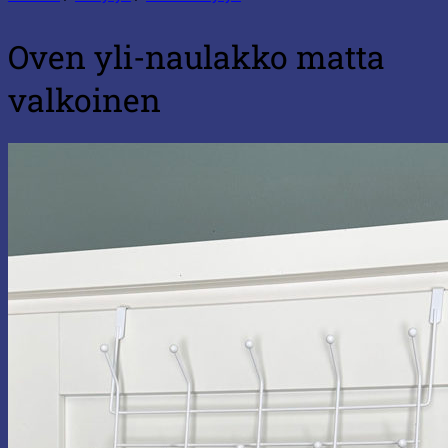
Oven yli-naulakko matta
valkoinen