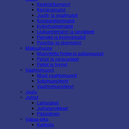
Keskilattiamatot
Käytävämatot
Juutti- ja sisalmatot
Kosteantilanmatot
Kylpyhuonematot
Liukuestematot ja tarvikkeet
Parveke ja kynnysmatot
Puuvilla- ja räsymatot
Makuuhuone
Muovitettu frotee ja patjansuojat
Patjat ja varavuoteet
Peitot ja tyynyt
Vaahtomuovit
Muut vaahtomuovit
Solumuovilevyt
Vaahtomuovilevyt
Joulu
Juhlat
Lahjaideat
Juhlatarvikkeet
Pääsiäinen
Vapaa-aika
Kuntoilu