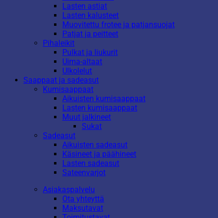
Lasten astiat
Lasten kalusteet
Muovitettu frotee ja patjansuojat
Patjat ja peitteet
Pihaleikit
Pulkat ja liukurit
Uima-altaat
Ulkolelut
Saappaat ja sadeasut
Kumisaappaat
Aikuisten kumisaappaat
Lasten kumisaappaat
Muut jalkineet
Sukat
Sadeasut
Aikuisten sadeasut
Käsineet ja päähineet
Lasten sadeasut
Sateenvarjot
Asiakaspalvelu
Ota yhteyttä
Maksutavat
Toimitustavat