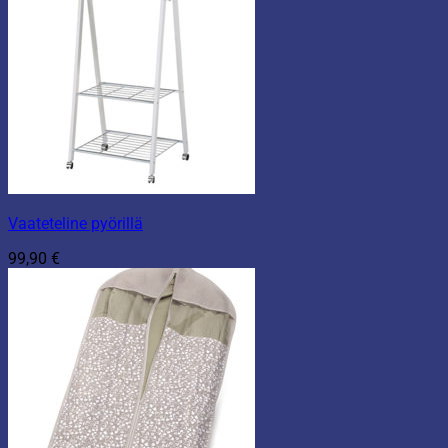
Vaateteline pyörillä
99,90
€