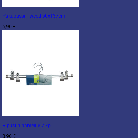
Pukupussi Tweed 60x137cm
5,90
€
Ripustin hameille 2 kpl
3,90
€