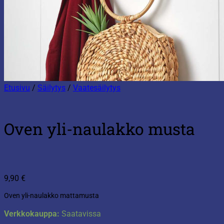
Etusivu
/
Säilytys
/
Vaatesäilytys
Oven yli-naulakko musta
9,90
€
Oven yli-naulakko mattamusta
Verkkokauppa:
Saatavissa