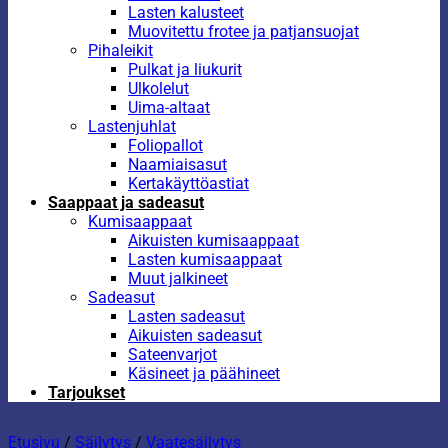
Lasten kalusteet
Muovitettu frotee ja patjansuojat
Pihaleikit
Pulkat ja liukurit
Ulkolelut
Uima-altaat
Lastenjuhlat
Foliopallot
Naamiaisasut
Kertakäyttöastiat
Saappaat ja sadeasut
Kumisaappaat
Aikuisten kumisaappaat
Lasten kumisaappaat
Muut jalkineet
Sadeasut
Lasten sadeasut
Aikuisten sadeasut
Sateenvarjot
Käsineet ja päähineet
Tarjoukset
Etusivu
/
Säilytys
/
Vaatesäilytys