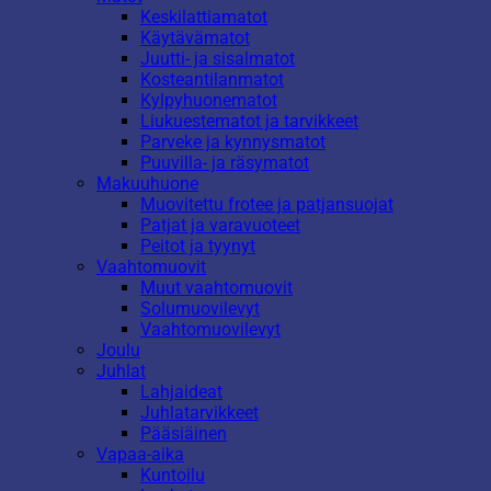
Keskilattiamatot
Käytävämatot
Juutti- ja sisalmatot
Kosteantilanmatot
Kylpyhuonematot
Liukuestematot ja tarvikkeet
Parveke ja kynnysmatot
Puuvilla- ja räsymatot
Makuuhuone
Muovitettu frotee ja patjansuojat
Patjat ja varavuoteet
Peitot ja tyynyt
Vaahtomuovit
Muut vaahtomuovit
Solumuovilevyt
Vaahtomuovilevyt
Joulu
Juhlat
Lahjaideat
Juhlatarvikkeet
Pääsiäinen
Vapaa-aika
Kuntoilu