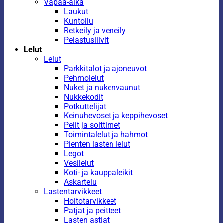
Vapaa-aika
Laukut
Kuntoilu
Retkeily ja veneily
Pelastusliivit
Lelut
Lelut
Parkkitalot ja ajoneuvot
Pehmolelut
Nuket ja nukenvaunut
Nukkekodit
Potkuttelijat
Keinuhevoset ja keppihevoset
Pelit ja soittimet
Toimintalelut ja hahmot
Pienten lasten lelut
Legot
Vesilelut
Koti- ja kauppaleikit
Askartelu
Lastentarvikkeet
Hoitotarvikkeet
Patjat ja peitteet
Lasten astiat