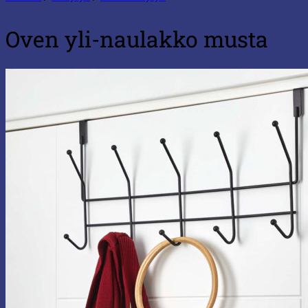
Oven yli-naulakko musta