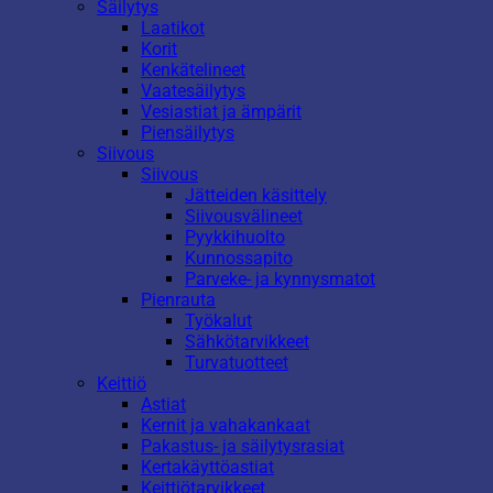
Säilytys
Laatikot
Korit
Kenkätelineet
Vaatesäilytys
Vesiastiat ja ämpärit
Piensäilytys
Siivous
Siivous
Jätteiden käsittely
Siivousvälineet
Pyykkihuolto
Kunnossapito
Parveke- ja kynnysmatot
Pienrauta
Työkalut
Sähkötarvikkeet
Turvatuotteet
Keittiö
Astiat
Kernit ja vahakankaat
Pakastus- ja säilytysrasiat
Kertakäyttöastiat
Keittiötarvikkeet