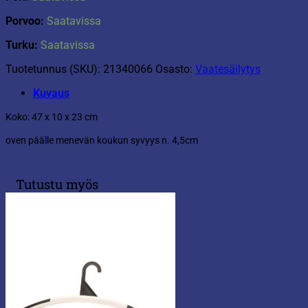
Porvoo:
Saatavissa
Turku:
Saatavissa
Tuotetunnus (SKU):
21340066
Osasto:
Vaatesäilytys
Kuvaus
Koko: 47 x 10 x 23 cm
oven päälle menevän koukun syvyys n. 4,5cm
Tutustu myös