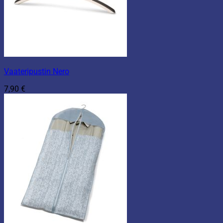
Vaateripustin Nero
7,90
€