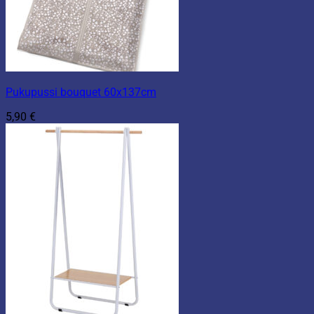
Pukupussi bouquet 60x137cm
5,90
€