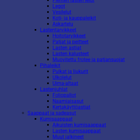
Pienten lasten lelut
Legot
Vesilelut
Koti- ja kauppaleikit
Askartelu
Lastentarvikkeet
Hoitotarvikkeet
Patjat ja peitteet
Lasten astiat
Lasten kalusteet
Muovitettu frotee ja patjansuojat
Pihaleikit
Pulkat ja liukurit
Ulkolelut
Uima-altaat
Lastenjuhlat
Foliopallot
Naamiaisasut
Kertakäyttöastiat
Saappaat ja sadeasut
Kumisaappaat
Aikuisten kumisaappaat
Lasten kumisaappaat
Muut jalkineet