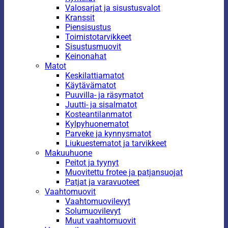
Valosarjat ja sisustusvalot
Kranssit
Piensisustus
Toimistotarvikkeet
Sisustusmuovit
Keinonahat
Matot
Keskilattiamatot
Käytävämatot
Puuvilla- ja räsymatot
Juutti- ja sisalmatot
Kosteantilanmatot
Kylpyhuonematot
Parveke ja kynnysmatot
Liukuestematot ja tarvikkeet
Makuuhuone
Peitot ja tyynyt
Muovitettu frotee ja patjansuojat
Patjat ja varavuoteet
Vaahtomuovit
Vaahtomuovilevyt
Solumuovilevyt
Muut vaahtomuovit