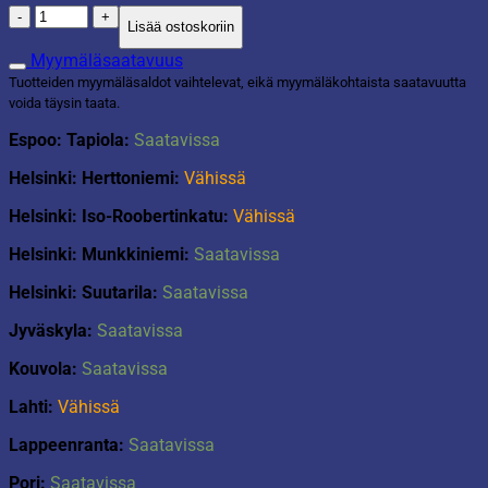
Oven
Lisää ostoskoriin
yli-
naulakko
Myymäläsaatavuus
musta
Tuotteiden myymäläsaldot vaihtelevat, eikä myymäläkohtaista saatavuutta
määrä
voida täysin taata.
Espoo: Tapiola:
Saatavissa
Helsinki: Herttoniemi:
Vähissä
Helsinki: Iso-Roobertinkatu:
Vähissä
Helsinki: Munkkiniemi:
Saatavissa
Helsinki: Suutarila:
Saatavissa
Jyväskyla:
Saatavissa
Kouvola:
Saatavissa
Lahti:
Vähissä
Lappeenranta:
Saatavissa
Pori:
Saatavissa