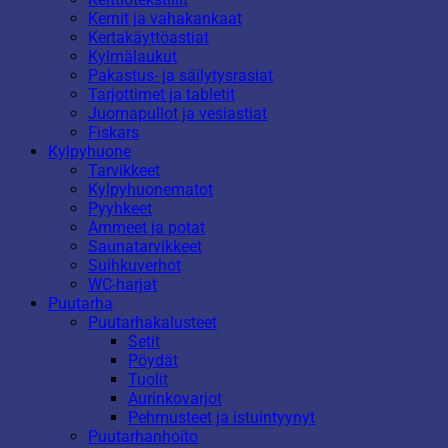
Kernit ja vahakankaat
Kertakäyttöastiat
Kylmälaukut
Pakastus- ja säilytysrasiat
Tarjottimet ja tabletit
Juomapullot ja vesiastiat
Fiskars
Kylpyhuone
Tarvikkeet
Kylpyhuonematot
Pyyhkeet
Ammeet ja potat
Saunatarvikkeet
Suihkuverhot
WC-harjat
Puutarha
Puutarhakalusteet
Setit
Pöydät
Tuolit
Aurinkovarjot
Pehmusteet ja istuintyynyt
Puutarhanhoito