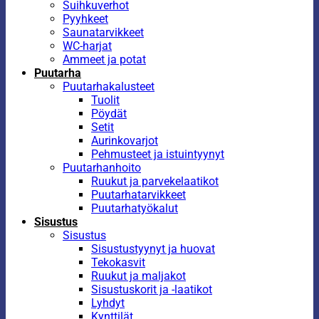
Suihkuverhot
Pyyhkeet
Saunatarvikkeet
WC-harjat
Ammeet ja potat
Puutarha
Puutarhakalusteet
Tuolit
Pöydät
Setit
Aurinkovarjot
Pehmusteet ja istuintyynyt
Puutarhanhoito
Ruukut ja parvekelaatikot
Puutarhatarvikkeet
Puutarhatyökalut
Sisustus
Sisustus
Sisustustyynyt ja huovat
Tekokasvit
Ruukut ja maljakot
Sisustuskorit ja -laatikot
Lyhdyt
Kynttilät