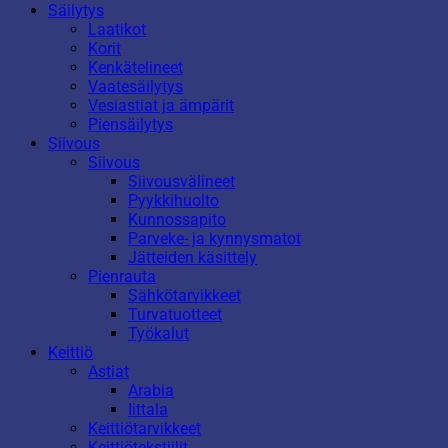
Säilytys
Laatikot
Korit
Kenkätelineet
Vaatesäilytys
Vesiastiat ja ämpärit
Piensäilytys
Siivous
Siivous
Siivousvälineet
Pyykkihuolto
Kunnossapito
Parveke- ja kynnysmatot
Jätteiden käsittely
Pienrauta
Sähkötarvikkeet
Turvatuotteet
Työkalut
Keittiö
Astiat
Arabia
Iittala
Keittiötarvikkeet
Keittiötekstiilit