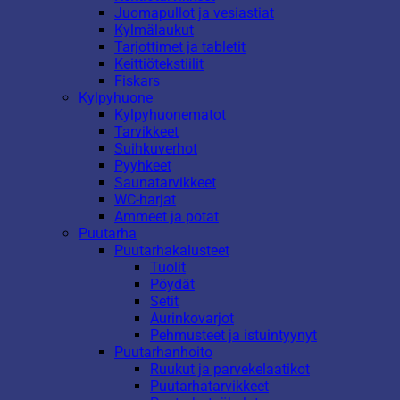
Juomapullot ja vesiastiat
Kylmälaukut
Tarjottimet ja tabletit
Keittiötekstiilit
Fiskars
Kylpyhuone
Kylpyhuonematot
Tarvikkeet
Suihkuverhot
Pyyhkeet
Saunatarvikkeet
WC-harjat
Ammeet ja potat
Puutarha
Puutarhakalusteet
Tuolit
Pöydät
Setit
Aurinkovarjot
Pehmusteet ja istuintyynyt
Puutarhanhoito
Ruukut ja parvekelaatikot
Puutarhatarvikkeet