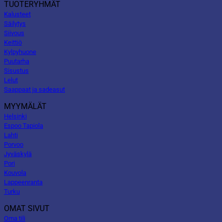
TUOTERYHMÄT
Kalusteet
Säilytys
Siivous
Keittiö
Kylpyhuone
Puutarha
Sisustus
Lelut
Saappaat ja sadeasut
MYYMÄLÄT
Helsinki
Espoo Tapiola
Lahti
Porvoo
Jyväskylä
Pori
Kouvola
Lappeenranta
Turku
OMAT SIVUT
Oma tili