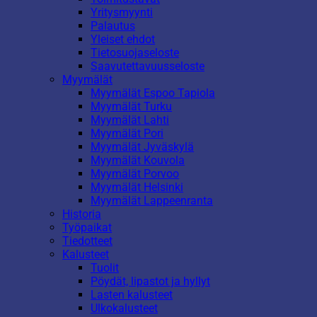
Yritysmyynti
Palautus
Yleiset ehdot
Tietosuojaseloste
Saavutettavuusseloste
Myymälät
Myymälät Espoo Tapiola
Myymälät Turku
Myymälät Lahti
Myymälät Pori
Myymälät Jyväskylä
Myymälät Kouvola
Myymälät Porvoo
Myymälät Helsinki
Myymälät Lappeenranta
Historia
Työpaikat
Tiedotteet
Kalusteet
Tuolit
Pöydät, lipastot ja hyllyt
Lasten kalusteet
Ulkokalusteet