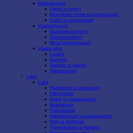
Makuuhuone
Peitot ja tyynyt
Muovitettu frotee ja patjansuojat
Patjat ja varavuoteet
Vaahtomuovit
Vaahtomuovilevyt
Solumuovilevyt
Muut vaahtomuovit
Vapaa-aika
Laukut
Kuntoilu
Retkeily ja veneily
Pelastusliivit
Lelut
Lelut
Parkkitalot ja ajoneuvot
Pehmolelut
Nuket ja nukenvaunut
Nukkekodit
Potkuttelijat
Keinuhevoset ja keppihevoset
Pelit ja soittimet
Toimintalelut ja hahmot