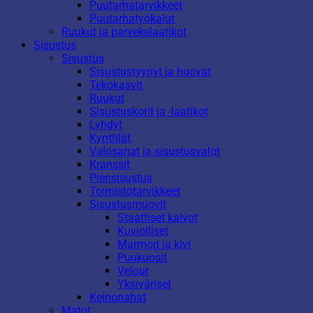
Puutarhatarvikkeet
Puutarhatyökalut
Ruukut ja parvekelaatikot
Sisustus
Sisustus
Sisustustyynyt ja huovat
Tekokasvit
Ruukut
Sisustuskorit ja -laatikot
Lyhdyt
Kynttilät
Valosarjat ja sisustusvalot
Kranssit
Piensisustus
Toimistotarvikkeet
Sisustusmuovit
Staattiset kalvot
Kuviolliset
Marmori ja kivi
Puukuosit
Velour
Yksiväriset
Keinonahat
Matot