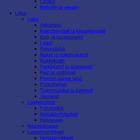
Laukut
Retkeily ja veneily
Lelut
Lelut
Askartelu
Keinuhevoset ja keppihevoset
Koti- ja kauppaleikit
Legot
Pehmolelut
Nuket ja nukenvaunut
Nukkekodit
Parkkitalot ja ajoneuvot
Pelit ja soittimet
Pienten lasten lelut
Potkuttelijat
Toimintalelut ja hahmot
Vesilelut
Lastenjuhlat
Foliopallot
Kertakäyttöastiat
Halloween
Naamiaisasut
Lastentarvikkeet
Hoitotarvikkeet