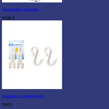
Vaateteline valkoinen
59,90
€
S-koukku vaatetankoihin
5,90
€