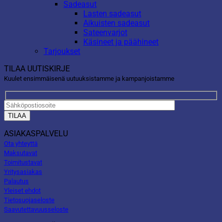
Sadeasut
Lasten sadeasut
Aikuisten sadeasut
Sateenvarjot
Käsineet ja päähineet
Tarjoukset
TILAA UUTISKIRJE
Kuulet ensimmäisenä uutuuksistamme ja kampanjoistamme
ASIAKASPALVELU
Ota yhteyttä
Maksutavat
Toimitustavat
Yritysasiakas
Palautus
Yleiset ehdot
Tietosuojaseloste
Saavutettavuusseloste