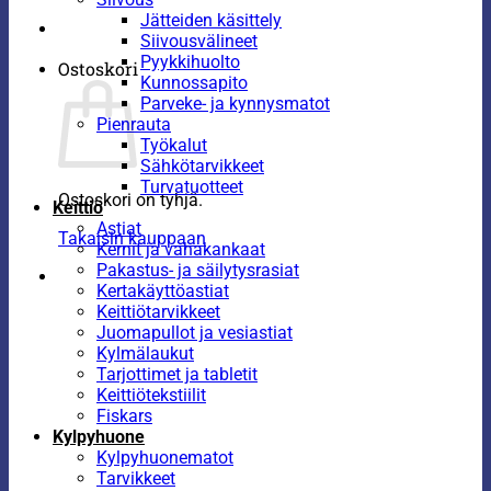
Jätteiden käsittely
Siivousvälineet
Pyykkihuolto
Ostoskori
Kunnossapito
Parveke- ja kynnysmatot
Pienrauta
Työkalut
Sähkötarvikkeet
Turvatuotteet
Ostoskori on tyhjä.
Keittiö
Astiat
Takaisin kauppaan
Kernit ja vahakankaat
Pakastus- ja säilytysrasiat
Kertakäyttöastiat
Keittiötarvikkeet
Juomapullot ja vesiastiat
Kylmälaukut
Tarjottimet ja tabletit
Keittiötekstiilit
Fiskars
Kylpyhuone
Kylpyhuonematot
Tarvikkeet