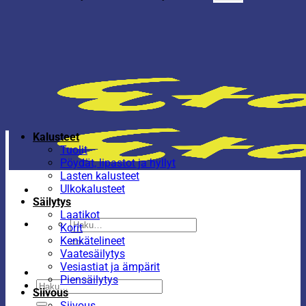
Kalusteet
Tuolit
Pöydät, lipastot ja hyllyt
Lasten kalusteet
Ulkokalusteet
Säilytys
Laatikot
Etsi:
Korit
Kenkätelineet
Vaatesäilytys
Vesiastiat ja ämpärit
Piensäilytys
Etsi:
Siivous
Siivous