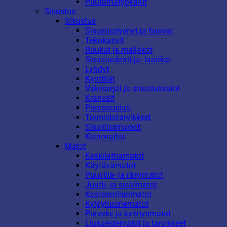
Puutarhatyökalut
Sisustus
Sisustus
Sisustustyynyt ja huovat
Tekokasvit
Ruukut ja maljakot
Sisustuskorit ja -laatikot
Lyhdyt
Kynttilät
Valosarjat ja sisustusvalot
Kranssit
Piensisustus
Toimistotarvikkeet
Sisustusmuovit
Keinonahat
Matot
Keskilattiamatot
Käytävämatot
Puuvilla- ja räsymatot
Juutti- ja sisalmatot
Kosteantilanmatot
Kylpyhuonematot
Parveke ja kynnysmatot
Liukuestematot ja tarvikkeet