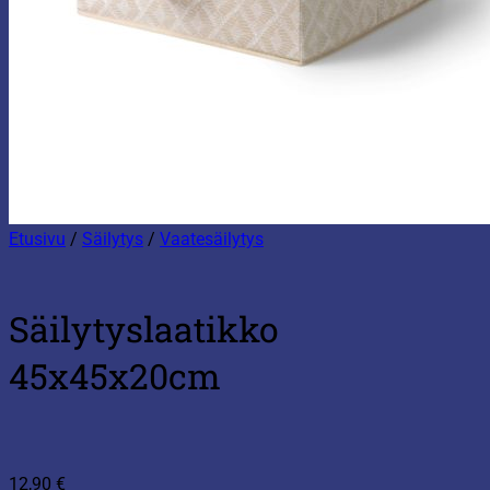
Etusivu
/
Säilytys
/
Vaatesäilytys
Säilytyslaatikko
45x45x20cm
12,90
€