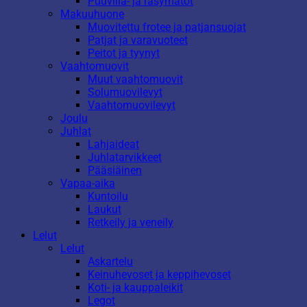
Puuvilla- ja räsymatot
Makuuhuone
Muovitettu frotee ja patjansuojat
Patjat ja varavuoteet
Peitot ja tyynyt
Vaahtomuovit
Muut vaahtomuovit
Solumuovilevyt
Vaahtomuovilevyt
Joulu
Juhlat
Lahjaideat
Juhlatarvikkeet
Pääsiäinen
Vapaa-aika
Kuntoilu
Laukut
Retkeily ja veneily
Lelut
Lelut
Askartelu
Keinuhevoset ja keppihevoset
Koti- ja kauppaleikit
Legot