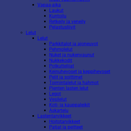
Vapaa-aika
Laukut
Kuntoilu
Retkeily ja veneily
Pelastusliivit
Lelut
Lelut
Parkkitalot ja ajoneuvot
Pehmolelut
Nuket ja nukenvaunut
Nukkekodit
Potkuttelijat
Keinuhevoset ja keppihevoset
Pelit ja soittimet
Toimintalelut ja hahmot
Pienten lasten lelut
Legot
Vesilelut
Koti- ja kauppaleikit
Askartelu
Lastentarvikkeet
Hoitotarvikkeet
Patjat ja peitteet