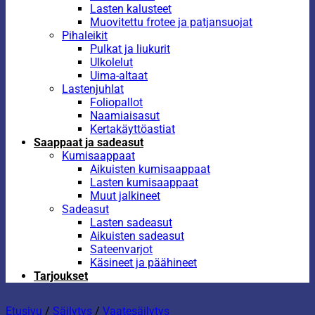
Lasten kalusteet
Muovitettu frotee ja patjansuojat
Pihaleikit
Pulkat ja liukurit
Ulkolelut
Uima-altaat
Lastenjuhlat
Foliopallot
Naamiaisasut
Kertakäyttöastiat
Saappaat ja sadeasut
Kumisaappaat
Aikuisten kumisaappaat
Lasten kumisaappaat
Muut jalkineet
Sadeasut
Lasten sadeasut
Aikuisten sadeasut
Sateenvarjot
Käsineet ja päähineet
Tarjoukset
Etusivu
/
Säilytys
/
Vaatesäilytys