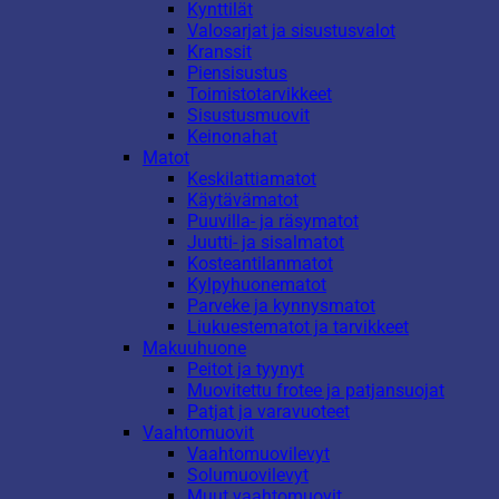
Kynttilät
Valosarjat ja sisustusvalot
Kranssit
Piensisustus
Toimistotarvikkeet
Sisustusmuovit
Keinonahat
Matot
Keskilattiamatot
Käytävämatot
Puuvilla- ja räsymatot
Juutti- ja sisalmatot
Kosteantilanmatot
Kylpyhuonematot
Parveke ja kynnysmatot
Liukuestematot ja tarvikkeet
Makuuhuone
Peitot ja tyynyt
Muovitettu frotee ja patjansuojat
Patjat ja varavuoteet
Vaahtomuovit
Vaahtomuovilevyt
Solumuovilevyt
Muut vaahtomuovit