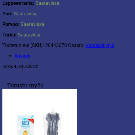
Lappeenranta:
Saatavissa
Pori:
Saatavissa
Porvoo:
Saatavissa
Turku:
Saatavissa
Tuotetunnus (SKU):
20443078
Osasto:
Vaatesäilytys
Kuvaus
Koko: 45x45x20cm
Tutustu myös