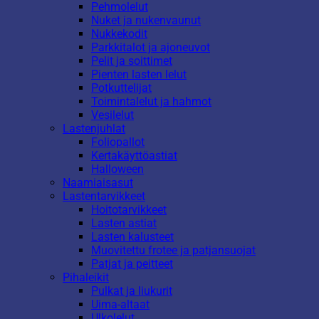
Pehmolelut
Nuket ja nukenvaunut
Nukkekodit
Parkkitalot ja ajoneuvot
Pelit ja soittimet
Pienten lasten lelut
Potkuttelijat
Toimintalelut ja hahmot
Vesilelut
Lastenjuhlat
Foliopallot
Kertakäyttöastiat
Halloween
Naamiaisasut
Lastentarvikkeet
Hoitotarvikkeet
Lasten astiat
Lasten kalusteet
Muovitettu frotee ja patjansuojat
Patjat ja peitteet
Pihaleikit
Pulkat ja liukurit
Uima-altaat
Ulkolelut