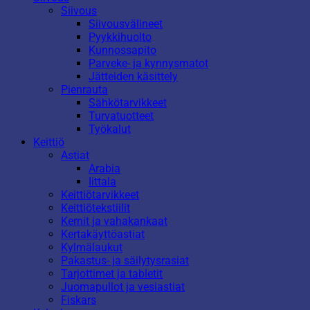
Siivous
Siivousvälineet
Pyykkihuolto
Kunnossapito
Parveke- ja kynnysmatot
Jätteiden käsittely
Pienrauta
Sähkötarvikkeet
Turvatuotteet
Työkalut
Keittiö
Astiat
Arabia
Iittala
Keittiötarvikkeet
Keittiötekstiilit
Kernit ja vahakankaat
Kertakäyttöastiat
Kylmälaukut
Pakastus- ja säilytysrasiat
Tarjottimet ja tabletit
Juomapullot ja vesiastiat
Fiskars