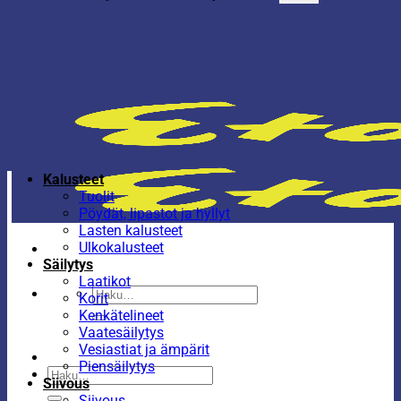
Kalusteet
Tuolit
Pöydät, lipastot ja hyllyt
Lasten kalusteet
Ulkokalusteet
Säilytys
Laatikot
Etsi:
Korit
Kenkätelineet
Vaatesäilytys
Vesiastiat ja ämpärit
Piensäilytys
Etsi:
Siivous
Siivous