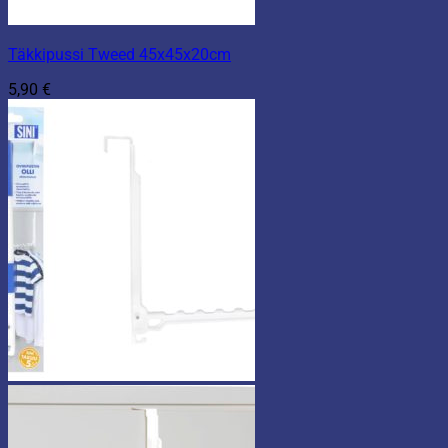
Täkkipussi Tweed 45x45x20cm
5,90
€