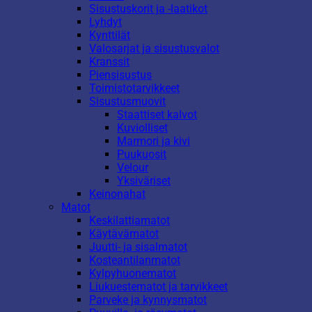
Sisustuskorit ja -laatikot
Lyhdyt
Kynttilät
Valosarjat ja sisustusvalot
Kranssit
Piensisustus
Toimistotarvikkeet
Sisustusmuovit
Staattiset kalvot
Kuviolliset
Marmori ja kivi
Puukuosit
Velour
Yksiväriset
Keinonahat
Matot
Keskilattiamatot
Käytävämatot
Juutti- ja sisalmatot
Kosteantilanmatot
Kylpyhuonematot
Liukuestematot ja tarvikkeet
Parveke ja kynnysmatot