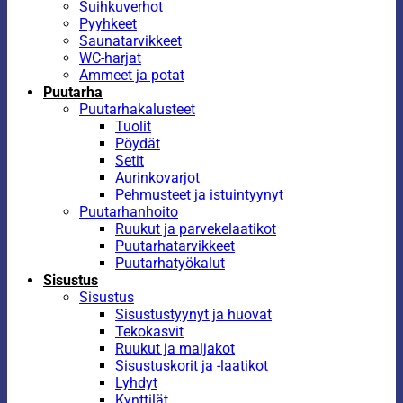
Suihkuverhot
Pyyhkeet
Saunatarvikkeet
WC-harjat
Ammeet ja potat
Puutarha
Puutarhakalusteet
Tuolit
Pöydät
Setit
Aurinkovarjot
Pehmusteet ja istuintyynyt
Puutarhanhoito
Ruukut ja parvekelaatikot
Puutarhatarvikkeet
Puutarhatyökalut
Sisustus
Sisustus
Sisustustyynyt ja huovat
Tekokasvit
Ruukut ja maljakot
Sisustuskorit ja -laatikot
Lyhdyt
Kynttilät