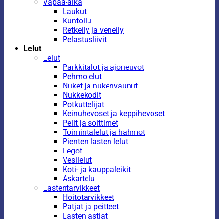
Vapaa-aika
Laukut
Kuntoilu
Retkeily ja veneily
Pelastusliivit
Lelut
Lelut
Parkkitalot ja ajoneuvot
Pehmolelut
Nuket ja nukenvaunut
Nukkekodit
Potkuttelijat
Keinuhevoset ja keppihevoset
Pelit ja soittimet
Toimintalelut ja hahmot
Pienten lasten lelut
Legot
Vesilelut
Koti- ja kauppaleikit
Askartelu
Lastentarvikkeet
Hoitotarvikkeet
Patjat ja peitteet
Lasten astiat