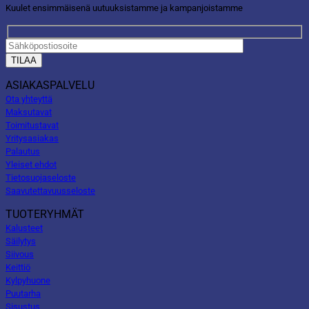
Kuulet ensimmäisenä uutuuksistamme ja kampanjoistamme
ASIAKASPALVELU
Ota yhteyttä
Maksutavat
Toimitustavat
Yritysasiakas
Palautus
Yleiset ehdot
Tietosuojaseloste
Saavutettavuusseloste
TUOTERYHMÄT
Kalusteet
Säilytys
Siivous
Keittiö
Kylpyhuone
Puutarha
Sisustus