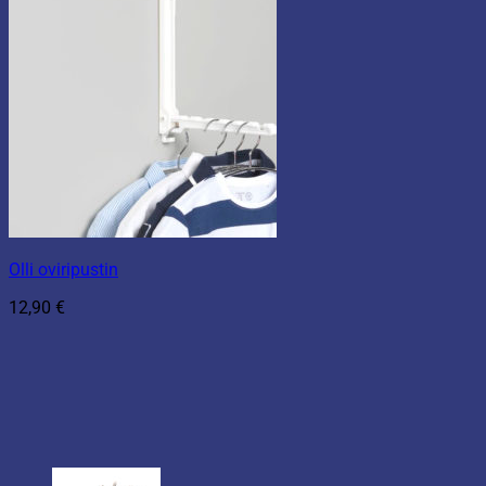
Olli oviripustin
12,90
€