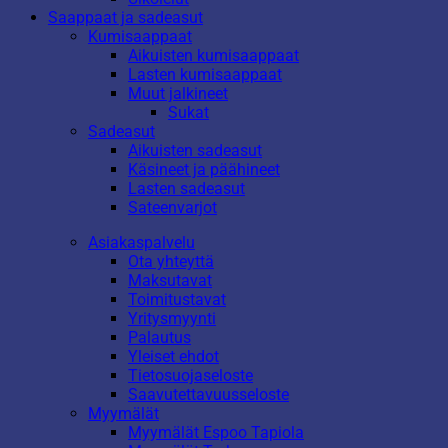
Saappaat ja sadeasut
Kumisaappaat
Aikuisten kumisaappaat
Lasten kumisaappaat
Muut jalkineet
Sukat
Sadeasut
Aikuisten sadeasut
Käsineet ja päähineet
Lasten sadeasut
Sateenvarjot
Asiakaspalvelu
Ota yhteyttä
Maksutavat
Toimitustavat
Yritysmyynti
Palautus
Yleiset ehdot
Tietosuojaseloste
Saavutettavuusseloste
Myymälät
Myymälät Espoo Tapiola