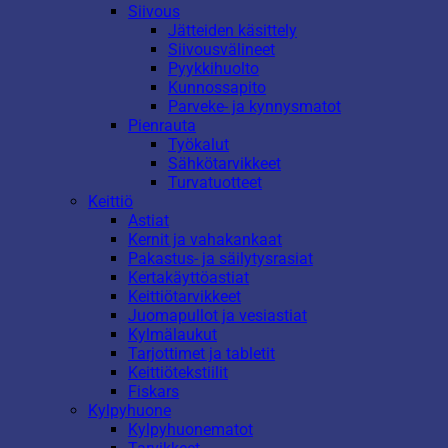
Siivous
Jätteiden käsittely
Siivousvälineet
Pyykkihuolto
Kunnossapito
Parveke- ja kynnysmatot
Pienrauta
Työkalut
Sähkötarvikkeet
Turvatuotteet
Keittiö
Astiat
Kernit ja vahakankaat
Pakastus- ja säilytysrasiat
Kertakäyttöastiat
Keittiötarvikkeet
Juomapullot ja vesiastiat
Kylmälaukut
Tarjottimet ja tabletit
Keittiötekstiilit
Fiskars
Kylpyhuone
Kylpyhuonematot