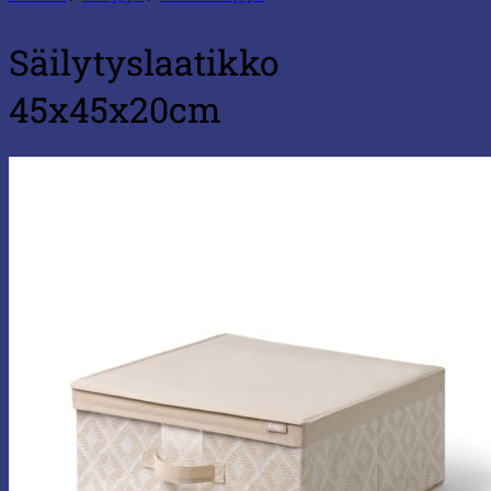
Säilytyslaatikko
45x45x20cm