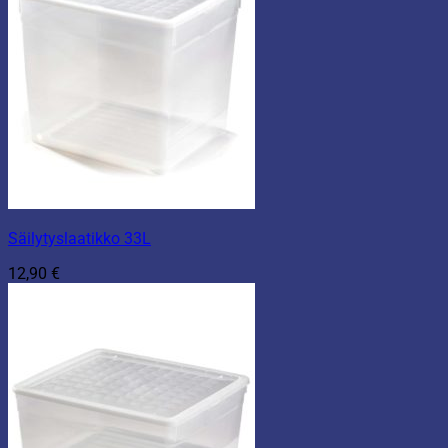
Säilytyslaatikko 33L
12,90
€