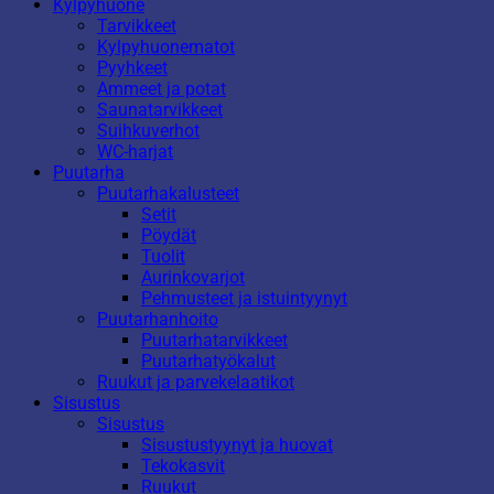
Kylpyhuone
Tarvikkeet
Kylpyhuonematot
Pyyhkeet
Ammeet ja potat
Saunatarvikkeet
Suihkuverhot
WC-harjat
Puutarha
Puutarhakalusteet
Setit
Pöydät
Tuolit
Aurinkovarjot
Pehmusteet ja istuintyynyt
Puutarhanhoito
Puutarhatarvikkeet
Puutarhatyökalut
Ruukut ja parvekelaatikot
Sisustus
Sisustus
Sisustustyynyt ja huovat
Tekokasvit
Ruukut