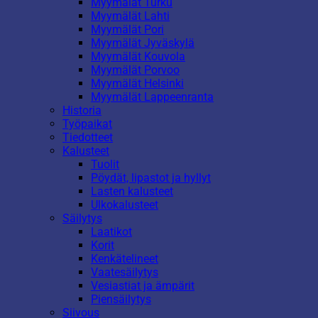
Myymälät Turku
Myymälät Lahti
Myymälät Pori
Myymälät Jyväskylä
Myymälät Kouvola
Myymälät Porvoo
Myymälät Helsinki
Myymälät Lappeenranta
Historia
Työpaikat
Tiedotteet
Kalusteet
Tuolit
Pöydät, lipastot ja hyllyt
Lasten kalusteet
Ulkokalusteet
Säilytys
Laatikot
Korit
Kenkätelineet
Vaatesäilytys
Vesiastiat ja ämpärit
Piensäilytys
Siivous