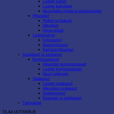
Lasten astiat
Lasten kalusteet
Muovitettu frotee ja patjansuojat
Pihaleikit
Pulkat ja liukurit
Ulkolelut
Uima-altaat
Lastenjuhlat
Foliopallot
Naamiaisasut
Kertakäyttöastiat
Saappaat ja sadeasut
Kumisaappaat
Aikuisten kumisaappaat
Lasten kumisaappaat
Muut jalkineet
Sadeasut
Lasten sadeasut
Aikuisten sadeasut
Sateenvarjot
Käsineet ja päähineet
Tarjoukset
TILAA UUTISKIRJE