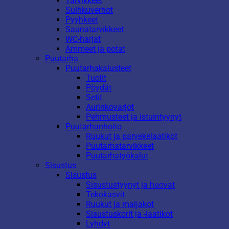
Tarvikkeet
Suihkuverhot
Pyyhkeet
Saunatarvikkeet
WC-harjat
Ammeet ja potat
Puutarha
Puutarhakalusteet
Tuolit
Pöydät
Setit
Aurinkovarjot
Pehmusteet ja istuintyynyt
Puutarhanhoito
Ruukut ja parvekelaatikot
Puutarhatarvikkeet
Puutarhatyökalut
Sisustus
Sisustus
Sisustustyynyt ja huovat
Tekokasvit
Ruukut ja maljakot
Sisustuskorit ja -laatikot
Lyhdyt