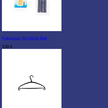
Pukupussi 70x160cm 5kpl
3,50
€