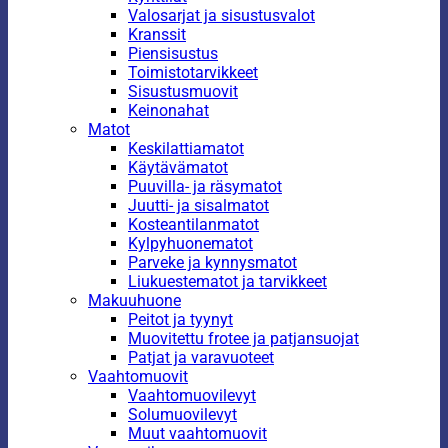
Valosarjat ja sisustusvalot
Kranssit
Piensisustus
Toimistotarvikkeet
Sisustusmuovit
Keinonahat
Matot
Keskilattiamatot
Käytävämatot
Puuvilla- ja räsymatot
Juutti- ja sisalmatot
Kosteantilanmatot
Kylpyhuonematot
Parveke ja kynnysmatot
Liukuestematot ja tarvikkeet
Makuuhuone
Peitot ja tyynyt
Muovitettu frotee ja patjansuojat
Patjat ja varavuoteet
Vaahtomuovit
Vaahtomuovilevyt
Solumuovilevyt
Muut vaahtomuovit