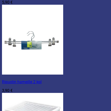
5,90
€
Ripustin hameille 2 kpl
3,90
€