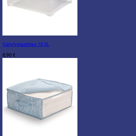
Säilytyslaatikko 18,5L
8,90
€