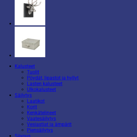
Kalusteet
Tuolit
Pöydät, lipastot ja hyllyt
Lasten kalusteet
Ulkokalusteet
Säilytys
Laatikot
Korit
Kenkätelineet
Vaatesäilytys
Vesiastiat ja ämpärit
Piensäilytys
Siivous