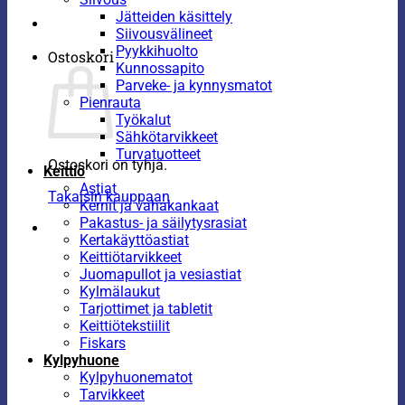
Jätteiden käsittely
Siivousvälineet
Pyykkihuolto
Ostoskori
Kunnossapito
Parveke- ja kynnysmatot
Pienrauta
Työkalut
Sähkötarvikkeet
Turvatuotteet
Ostoskori on tyhjä.
Keittiö
Astiat
Takaisin kauppaan
Kernit ja vahakankaat
Pakastus- ja säilytysrasiat
Kertakäyttöastiat
Keittiötarvikkeet
Juomapullot ja vesiastiat
Kylmälaukut
Tarjottimet ja tabletit
Keittiötekstiilit
Fiskars
Kylpyhuone
Kylpyhuonematot
Tarvikkeet