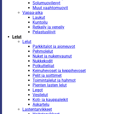
Solumuovilevyt
Muut vaahtomuovit
Vapaa-aika
Laukut
Kuntoilu
Retkeily ja veneily
Pelastusliivit
Lelut
Lelut
Parkkitalot ja ajoneuvot
Pehmolelut
Nuket ja nukenvaunut
Nukkekodit
Potkuttelijat
Keinuhevoset ja keppihevoset
Pelit ja soittimet
Toimintalelut ja hahmot
Pienten lasten lelut
Legot
Vesilelut
Koti- ja kauppaleikit
Askartelu
Lastentarvikkeet