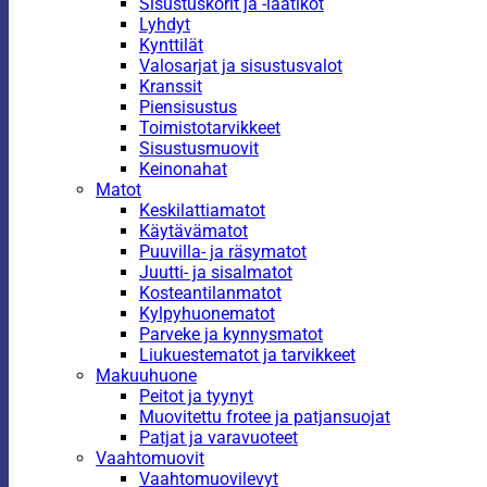
Sisustuskorit ja -laatikot
Lyhdyt
Kynttilät
Valosarjat ja sisustusvalot
Kranssit
Piensisustus
Toimistotarvikkeet
Sisustusmuovit
Keinonahat
Matot
Keskilattiamatot
Käytävämatot
Puuvilla- ja räsymatot
Juutti- ja sisalmatot
Kosteantilanmatot
Kylpyhuonematot
Parveke ja kynnysmatot
Liukuestematot ja tarvikkeet
Makuuhuone
Peitot ja tyynyt
Muovitettu frotee ja patjansuojat
Patjat ja varavuoteet
Vaahtomuovit
Vaahtomuovilevyt