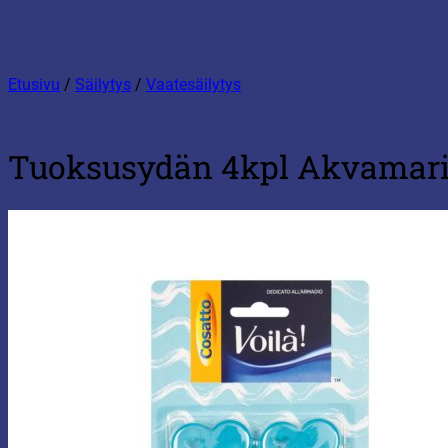
Etusivu
/
Säilytys
/
Vaatesäilytys
Tuoksusydän 4kpl Akvamari