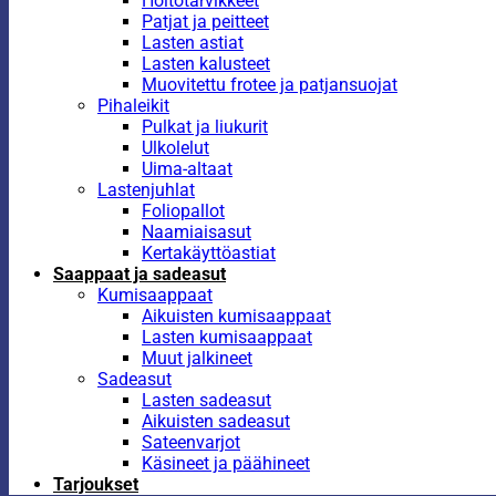
Hoitotarvikkeet
Patjat ja peitteet
Lasten astiat
Lasten kalusteet
Muovitettu frotee ja patjansuojat
Pihaleikit
Pulkat ja liukurit
Ulkolelut
Uima-altaat
Lastenjuhlat
Foliopallot
Naamiaisasut
Kertakäyttöastiat
Saappaat ja sadeasut
Kumisaappaat
Aikuisten kumisaappaat
Lasten kumisaappaat
Muut jalkineet
Sadeasut
Lasten sadeasut
Aikuisten sadeasut
Sateenvarjot
Käsineet ja päähineet
Tarjoukset