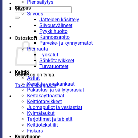
Piensäilytys
Siivous
Etsi:
Siivous
Jätteiden käsittely
Siivousvälineet
Pyykkihuolto
Kunnossapito
Ostoskori
Parveke- ja kynnysmatot
Pienrauta
Työkalut
Sähkötarvikkeet
Turvatuotteet
Keittiö
Ostoskori on tyhjä.
Astiat
Kernit ja vahakankaat
Takaisin kauppaan
Pakastus- ja säilytysrasiat
Kertakäyttöastiat
Keittiötarvikkeet
Juomapullot ja vesiastiat
Kylmälaukut
Tarjottimet ja tabletit
Keittiötekstiilit
Fiskars
Kylpyhuone