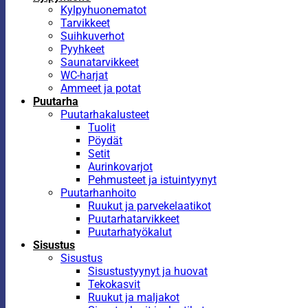
Kylpyhuonematot
Tarvikkeet
Suihkuverhot
Pyyhkeet
Saunatarvikkeet
WC-harjat
Ammeet ja potat
Puutarha
Puutarhakalusteet
Tuolit
Pöydät
Setit
Aurinkovarjot
Pehmusteet ja istuintyynyt
Puutarhanhoito
Ruukut ja parvekelaatikot
Puutarhatarvikkeet
Puutarhatyökalut
Sisustus
Sisustus
Sisustustyynyt ja huovat
Tekokasvit
Ruukut ja maljakot