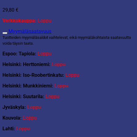
29,80
€
Verkkokauppa:
Loppu
Myymäläsaatavuus
Tuotteiden myymäläsaldot vaihtelevat, eikä myymäläkohtaista saatavuutta
voida täysin taata.
Espoo: Tapiola:
Loppu
Helsinki: Herttoniemi:
Loppu
Helsinki: Iso-Roobertinkatu:
Loppu
Helsinki: Munkkiniemi:
Loppu
Helsinki: Suutarila:
Loppu
Jyväskyla:
Loppu
Kouvola:
Loppu
Lahti:
Loppu