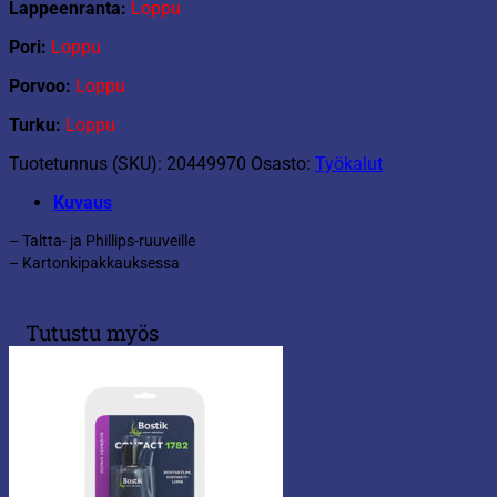
Lappeenranta:
Loppu
Pori:
Loppu
Porvoo:
Loppu
Turku:
Loppu
Tuotetunnus (SKU):
20449970
Osasto:
Työkalut
Kuvaus
– Taltta- ja Phillips-ruuveille
– Kartonkipakkauksessa
Tutustu myös