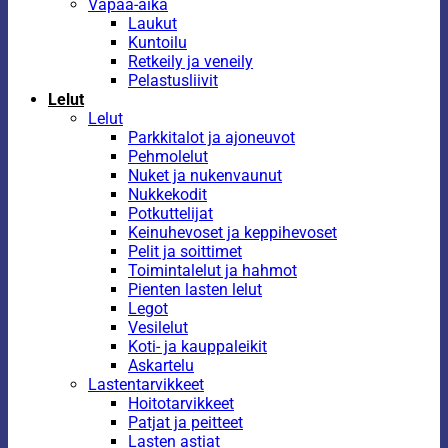
Vapaa-aika
Laukut
Kuntoilu
Retkeily ja veneily
Pelastusliivit
Lelut
Lelut
Parkkitalot ja ajoneuvot
Pehmolelut
Nuket ja nukenvaunut
Nukkekodit
Potkuttelijat
Keinuhevoset ja keppihevoset
Pelit ja soittimet
Toimintalelut ja hahmot
Pienten lasten lelut
Legot
Vesilelut
Koti- ja kauppaleikit
Askartelu
Lastentarvikkeet
Hoitotarvikkeet
Patjat ja peitteet
Lasten astiat