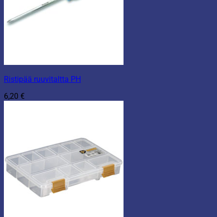
Ristipää ruuvitaltta PH
6,20
€