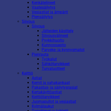
Kenkätelineet
Vaatesäilytys
Vesiastiat ja ämpärit
Piensäilytys
Siivous
Siivous
Jätteiden käsittely
Siivousvälineet
Pyykkihuolto
Kunnossapito
Parveke- ja kynnysmatot
Pienrauta
Työkalut
Sähkötarvikkeet
Turvatuotteet
Keittiö
Astiat
Kernit ja vahakankaat
Pakastus- ja säilytysrasiat
Kertakäyttöastiat
Keittiötarvikkeet
Juomapullot ja vesiastiat
Kylmälaukut
Tarjottimet ja tabletit