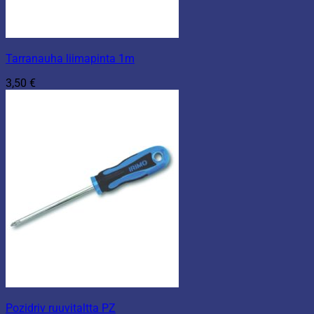
Tarranauha liimapinta 1m
3,50
€
Pozidriv ruuvitaltta PZ