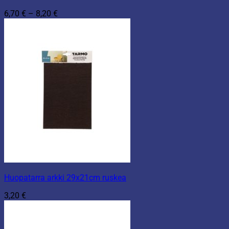
Hintaluokka:
6,70
€
–
8,20
€
6,70 €
-
8,20 €
Huopatarra arkki 29x21cm ruskea
3,20
€