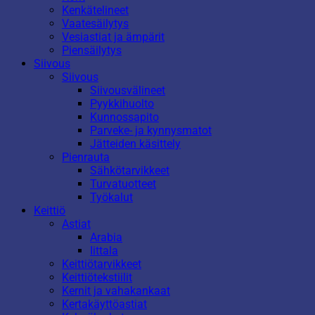
Kenkätelineet
Vaatesäilytys
Vesiastiat ja ämpärit
Piensäilytys
Siivous
Siivous
Siivousvälineet
Pyykkihuolto
Kunnossapito
Parveke- ja kynnysmatot
Jätteiden käsittely
Pienrauta
Sähkötarvikkeet
Turvatuotteet
Työkalut
Keittiö
Astiat
Arabia
Iittala
Keittiötarvikkeet
Keittiötekstiilit
Kernit ja vahakankaat
Kertakäyttöastiat