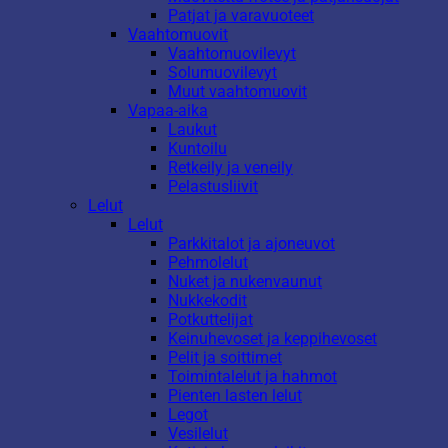
Patjat ja varavuoteet
Vaahtomuovit
Vaahtomuovilevyt
Solumuovilevyt
Muut vaahtomuovit
Vapaa-aika
Laukut
Kuntoilu
Retkeily ja veneily
Pelastusliivit
Lelut
Lelut
Parkkitalot ja ajoneuvot
Pehmolelut
Nuket ja nukenvaunut
Nukkekodit
Potkuttelijat
Keinuhevoset ja keppihevoset
Pelit ja soittimet
Toimintalelut ja hahmot
Pienten lasten lelut
Legot
Vesilelut