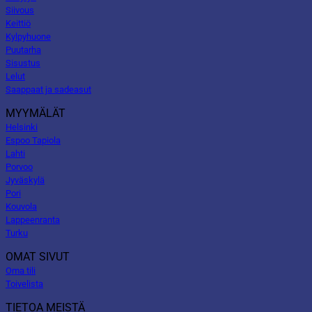
Siivous
Keittiö
Kylpyhuone
Puutarha
Sisustus
Lelut
Saappaat ja sadeasut
MYYMÄLÄT
Helsinki
Espoo Tapiola
Lahti
Porvoo
Jyväskylä
Pori
Kouvola
Lappeenranta
Turku
OMAT SIVUT
Oma tili
Toivelista
TIETOA MEISTÄ