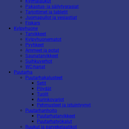
Kylmälaukut
Pakastus- ja säilytysrasiat
Tarjottimet ja tabletit
Juomapullot ja vesiastiat
Fiskars
Kylpyhuone
Tarvikkeet
Kylpyhuonematot
Pyyhkeet
Ammeet ja potat
Saunatarvikkeet
Suihkuverhot
WC-harjat
Puutarha
Puutarhakalusteet
Setit
Pöydät
Tuolit
Aurinkovarjot
Pehmusteet ja istuintyynyt
Puutarhanhoito
Puutarhatarvikkeet
Puutarhatyökalut
Ruukut ja parvekelaatikot