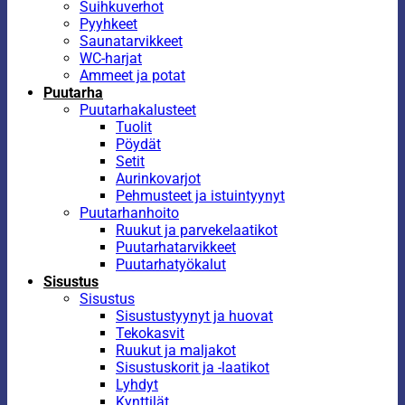
Suihkuverhot
Pyyhkeet
Saunatarvikkeet
WC-harjat
Ammeet ja potat
Puutarha
Puutarhakalusteet
Tuolit
Pöydät
Setit
Aurinkovarjot
Pehmusteet ja istuintyynyt
Puutarhanhoito
Ruukut ja parvekelaatikot
Puutarhatarvikkeet
Puutarhatyökalut
Sisustus
Sisustus
Sisustustyynyt ja huovat
Tekokasvit
Ruukut ja maljakot
Sisustuskorit ja -laatikot
Lyhdyt
Kynttilät