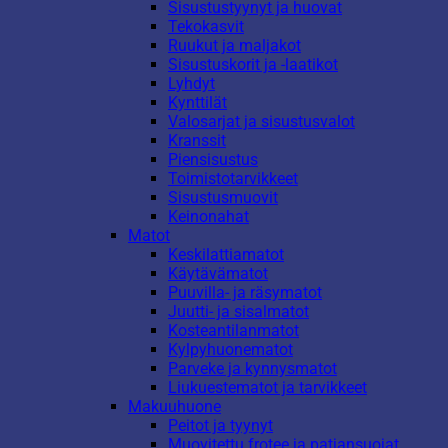
Sisustustyynyt ja huovat
Tekokasvit
Ruukut ja maljakot
Sisustuskorit ja -laatikot
Lyhdyt
Kynttilät
Valosarjat ja sisustusvalot
Kranssit
Piensisustus
Toimistotarvikkeet
Sisustusmuovit
Keinonahat
Matot
Keskilattiamatot
Käytävämatot
Puuvilla- ja räsymatot
Juutti- ja sisalmatot
Kosteantilanmatot
Kylpyhuonematot
Parveke ja kynnysmatot
Liukuestematot ja tarvikkeet
Makuuhuone
Peitot ja tyynyt
Muovitettu frotee ja patjansuojat