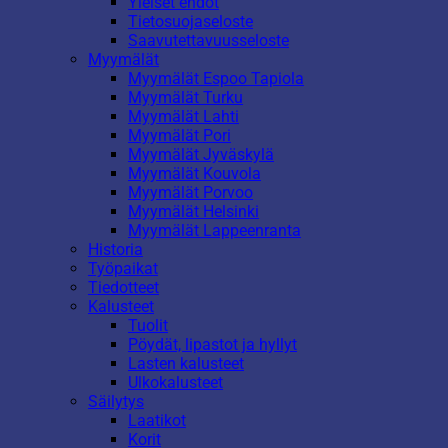
Yleiset ehdot
Tietosuojaseloste
Saavutettavuusseloste
Myymälät
Myymälät Espoo Tapiola
Myymälät Turku
Myymälät Lahti
Myymälät Pori
Myymälät Jyväskylä
Myymälät Kouvola
Myymälät Porvoo
Myymälät Helsinki
Myymälät Lappeenranta
Historia
Työpaikat
Tiedotteet
Kalusteet
Tuolit
Pöydät, lipastot ja hyllyt
Lasten kalusteet
Ulkokalusteet
Säilytys
Laatikot
Korit