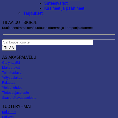
Sateenvarjot
Käsineet ja päähineet
Tarjoukset
TILAA UUTISKIRJE
Kuulet ensimmäisenä uutuuksistamme ja kampanjoistamme
ASIAKASPALVELU
Ota yhteyttä
Maksutavat
Toimitustavat
Yritysasiakas
Palautus
Yleiset ehdot
Tietosuojaseloste
Saavutettavuusseloste
TUOTERYHMÄT
Kalusteet
Säilytys