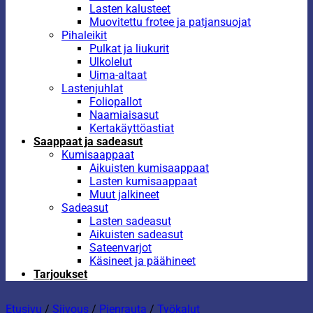
Lasten kalusteet
Muovitettu frotee ja patjansuojat
Pihaleikit
Pulkat ja liukurit
Ulkolelut
Uima-altaat
Lastenjuhlat
Foliopallot
Naamiaisasut
Kertakäyttöastiat
Saappaat ja sadeasut
Kumisaappaat
Aikuisten kumisaappaat
Lasten kumisaappaat
Muut jalkineet
Sadeasut
Lasten sadeasut
Aikuisten sadeasut
Sateenvarjot
Käsineet ja päähineet
Tarjoukset
Etusivu
/
Siivous
/
Pienrauta
/
Työkalut