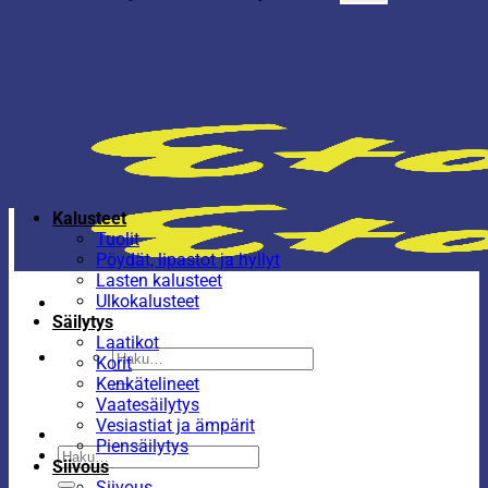
Kalusteet
Tuolit
Pöydät, lipastot ja hyllyt
Lasten kalusteet
Ulkokalusteet
Säilytys
Laatikot
Etsi:
Korit
Kenkätelineet
Vaatesäilytys
Vesiastiat ja ämpärit
Piensäilytys
Etsi:
Siivous
Siivous