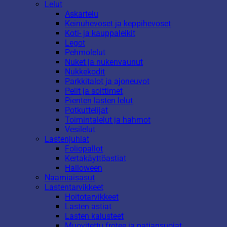
Lelut
Askartelu
Keinuhevoset ja keppihevoset
Koti- ja kauppaleikit
Legot
Pehmolelut
Nuket ja nukenvaunut
Nukkekodit
Parkkitalot ja ajoneuvot
Pelit ja soittimet
Pienten lasten lelut
Potkuttelijat
Toimintalelut ja hahmot
Vesilelut
Lastenjuhlat
Foliopallot
Kertakäyttöastiat
Halloween
Naamiaisasut
Lastentarvikkeet
Hoitotarvikkeet
Lasten astiat
Lasten kalusteet
Muovitettu frotee ja patjansuojat