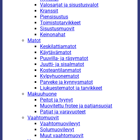
Valosarjat ja sisustusvalot
Kranssit
Piensisustus
Toimistotarvikkeet
Sisustusmuovit
Keinonahat
Matot
Keskilattiamatot
Käytävämatot
Puuvilla- ja räsymatot
Juutti- ja sisalmatot
Kosteantilanmatot
Kylpyhuonematot
Parveke ja kynnysmatot
Liukuestematot ja tarvikkeet
Makuuhuone
Peitot ja tyynyt
Muovitettu frotee ja patjansuojat
Patjat ja varavuoteet
Vaahtomuovit
Vaahtomuovilevyt
Solumuovilevyt
Muut vaahtomuovit