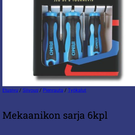
Etusivu
/
Siivous
/
Pienrauta
/
Työkalut
Mekaanikon sarja 6kpl