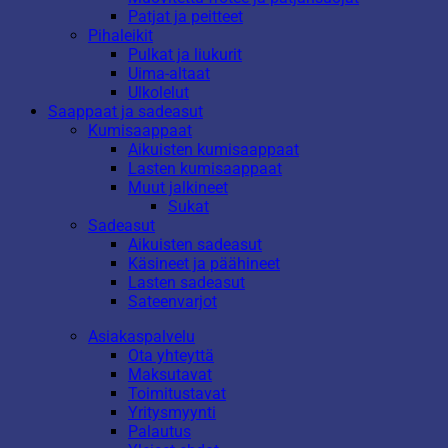
Patjat ja peitteet
Pihaleikit
Pulkat ja liukurit
Uima-altaat
Ulkolelut
Saappaat ja sadeasut
Kumisaappaat
Aikuisten kumisaappaat
Lasten kumisaappaat
Muut jalkineet
Sukat
Sadeasut
Aikuisten sadeasut
Käsineet ja päähineet
Lasten sadeasut
Sateenvarjot
Asiakaspalvelu
Ota yhteyttä
Maksutavat
Toimitustavat
Yritysmyynti
Palautus