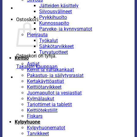
Jätteiden käsittely
Siivousvälineet
Pyykkihuolto
Ostoskori
Kunnossapito
Parveke- ja kynnysmatot
Pienrauta
Työkalut
Sähkötarvikkeet
Turvatuotteet
Ostoskori on tyhjä.
Keittiö
Astiat
Takaisin kauppaan
Kernit ja vahakankaat
Pakastus- ja säilytysrasiat
Kertakäyttöastiat
Keittiötarvikkeet
Juomapullot ja vesiastiat
Kylmälaukut
Tarjottimet ja tabletit
Keittiötekstiilit
Fiskars
Kylpyhuone
Kylpyhuonematot
Tarvikkeet