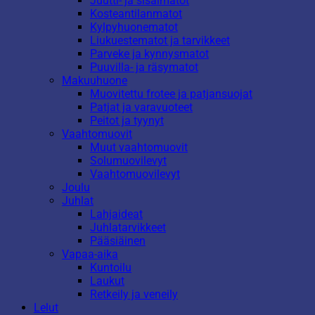
Juutti- ja sisalmatot
Kosteantilanmatot
Kylpyhuonematot
Liukuestematot ja tarvikkeet
Parveke ja kynnysmatot
Puuvilla- ja räsymatot
Makuuhuone
Muovitettu frotee ja patjansuojat
Patjat ja varavuoteet
Peitot ja tyynyt
Vaahtomuovit
Muut vaahtomuovit
Solumuovilevyt
Vaahtomuovilevyt
Joulu
Juhlat
Lahjaideat
Juhlatarvikkeet
Pääsiäinen
Vapaa-aika
Kuntoilu
Laukut
Retkeily ja veneily
Lelut