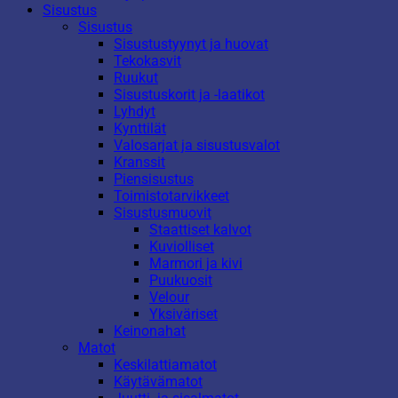
Sisustus
Sisustus
Sisustustyynyt ja huovat
Tekokasvit
Ruukut
Sisustuskorit ja -laatikot
Lyhdyt
Kynttilät
Valosarjat ja sisustusvalot
Kranssit
Piensisustus
Toimistotarvikkeet
Sisustusmuovit
Staattiset kalvot
Kuviolliset
Marmori ja kivi
Puukuosit
Velour
Yksiväriset
Keinonahat
Matot
Keskilattiamatot
Käytävämatot