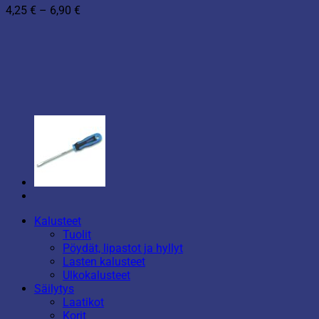
Hintaluokka:
4,25
€
–
6,90
€
4,25 €
-
6,90 €
Kalusteet
Tuolit
Pöydät, lipastot ja hyllyt
Lasten kalusteet
Ulkokalusteet
Säilytys
Laatikot
Korit