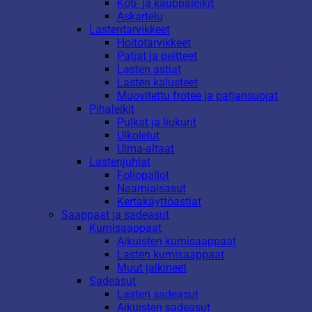
Koti- ja kauppaleikit
Askartelu
Lastentarvikkeet
Hoitotarvikkeet
Patjat ja peitteet
Lasten astiat
Lasten kalusteet
Muovitettu frotee ja patjansuojat
Pihaleikit
Pulkat ja liukurit
Ulkolelut
Uima-altaat
Lastenjuhlat
Foliopallot
Naamiaisasut
Kertakäyttöastiat
Saappaat ja sadeasut
Kumisaappaat
Aikuisten kumisaappaat
Lasten kumisaappaat
Muut jalkineet
Sadeasut
Lasten sadeasut
Aikuisten sadeasut