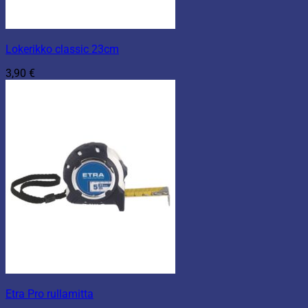
Lokerikko classic 23cm
3,90
€
Etra Pro rullamitta