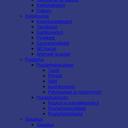
Keittiötekstiilit
Fiskars
Kylpyhuone
Kylpyhuonematot
Tarvikkeet
Suihkuverhot
Pyyhkeet
Saunatarvikkeet
WC-harjat
Ammeet ja potat
Puutarha
Puutarhakalusteet
Tuolit
Pöydät
Setit
Aurinkovarjot
Pehmusteet ja istuintyynyt
Puutarhanhoito
Ruukut ja parvekelaatikot
Puutarhatarvikkeet
Puutarhatyökalut
Sisustus
Sisustus