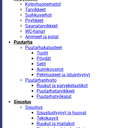
Kylpyhuonematot
Tarvikkeet
Suihkuverhot
Pyyhkeet
Saunatarvikkeet
WC-harjat
Ammeet ja potat
Puutarha
Puutarhakalusteet
Tuolit
Pöydät
Setit
Aurinkovarjot
Pehmusteet ja istuintyynyt
Puutarhanhoito
Ruukut ja parvekelaatikot
Puutarhatarvikkeet
Puutarhatyökalut
Sisustus
Sisustus
Sisustustyynyt ja huovat
Tekokasvit
Ruukut ja maljakot