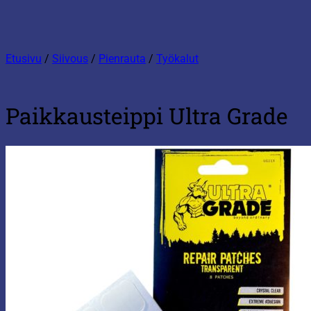
Etusivu
/
Siivous
/
Pienrauta
/
Työkalut
Paikkausteippi Ultra Grade