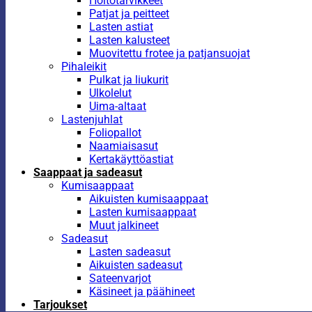
Hoitotarvikkeet
Patjat ja peitteet
Lasten astiat
Lasten kalusteet
Muovitettu frotee ja patjansuojat
Pihaleikit
Pulkat ja liukurit
Ulkolelut
Uima-altaat
Lastenjuhlat
Foliopallot
Naamiaisasut
Kertakäyttöastiat
Saappaat ja sadeasut
Kumisaappaat
Aikuisten kumisaappaat
Lasten kumisaappaat
Muut jalkineet
Sadeasut
Lasten sadeasut
Aikuisten sadeasut
Sateenvarjot
Käsineet ja päähineet
Tarjoukset