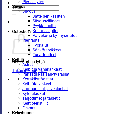
Piensäilytys
Siivous
Etsi:
Siivous
Jätteiden käsittely
Siivousvälineet
Pyykkihuolto
Kunnossapito
Ostoskori
Parveke- ja kynnysmatot
Pienrauta
Työkalut
Sähkötarvikkeet
Turvatuotteet
Keittiö
Ostoskori on tyhjä.
Astiat
Kernit ja vahakankaat
Takaisin kauppaan
Pakastus- ja säilytysrasiat
Kertakäyttöastiat
Keittiötarvikkeet
Juomapullot ja vesiastiat
Kylmälaukut
Tarjottimet ja tabletit
Keittiötekstiilit
Fiskars
Kylpyhuone