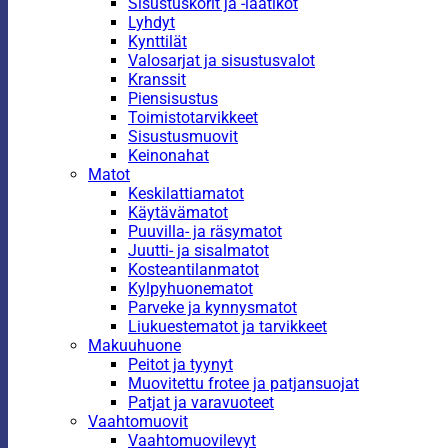
Sisustuskorit ja -laatikot
Lyhdyt
Kynttilät
Valosarjat ja sisustusvalot
Kranssit
Piensisustus
Toimistotarvikkeet
Sisustusmuovit
Keinonahat
Matot
Keskilattiamatot
Käytävämatot
Puuvilla- ja räsymatot
Juutti- ja sisalmatot
Kosteantilanmatot
Kylpyhuonematot
Parveke ja kynnysmatot
Liukuestematot ja tarvikkeet
Makuuhuone
Peitot ja tyynyt
Muovitettu frotee ja patjansuojat
Patjat ja varavuoteet
Vaahtomuovit
Vaahtomuovilevyt