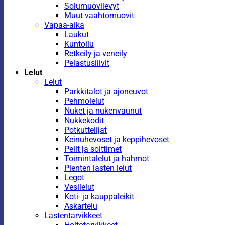
Solumuovilevyt
Muut vaahtomuovit
Vapaa-aika
Laukut
Kuntoilu
Retkeily ja veneily
Pelastusliivit
Lelut
Lelut
Parkkitalot ja ajoneuvot
Pehmolelut
Nuket ja nukenvaunut
Nukkekodit
Potkuttelijat
Keinuhevoset ja keppihevoset
Pelit ja soittimet
Toimintalelut ja hahmot
Pienten lasten lelut
Legot
Vesilelut
Koti- ja kauppaleikit
Askartelu
Lastentarvikkeet