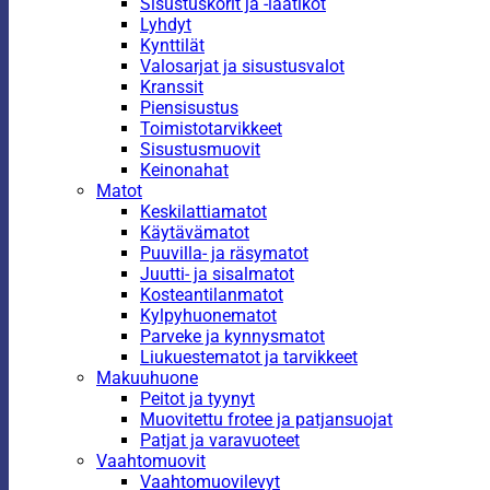
Sisustuskorit ja -laatikot
Lyhdyt
Kynttilät
Valosarjat ja sisustusvalot
Kranssit
Piensisustus
Toimistotarvikkeet
Sisustusmuovit
Keinonahat
Matot
Keskilattiamatot
Käytävämatot
Puuvilla- ja räsymatot
Juutti- ja sisalmatot
Kosteantilanmatot
Kylpyhuonematot
Parveke ja kynnysmatot
Liukuestematot ja tarvikkeet
Makuuhuone
Peitot ja tyynyt
Muovitettu frotee ja patjansuojat
Patjat ja varavuoteet
Vaahtomuovit
Vaahtomuovilevyt