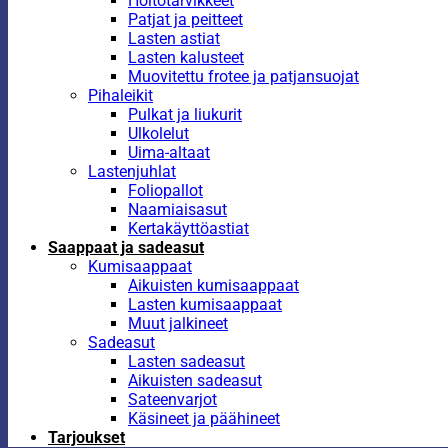
Hoitotarvikkeet
Patjat ja peitteet
Lasten astiat
Lasten kalusteet
Muovitettu frotee ja patjansuojat
Pihaleikit
Pulkat ja liukurit
Ulkolelut
Uima-altaat
Lastenjuhlat
Foliopallot
Naamiaisasut
Kertakäyttöastiat
Saappaat ja sadeasut
Kumisaappaat
Aikuisten kumisaappaat
Lasten kumisaappaat
Muut jalkineet
Sadeasut
Lasten sadeasut
Aikuisten sadeasut
Sateenvarjot
Käsineet ja päähineet
Tarjoukset