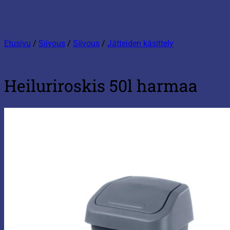
Etusivu
/
Siivous
/
Siivous
/
Jätteiden käsittely
Heiluriroskis 50l harmaa