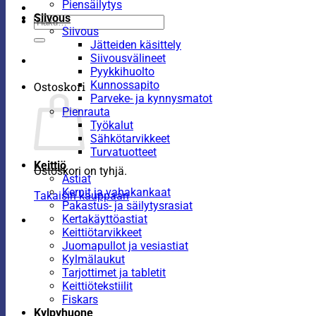
Piensäilytys
Siivous
Etsi:
Siivous
Jätteiden käsittely
Siivousvälineet
Pyykkihuolto
Kunnossapito
Ostoskori
Parveke- ja kynnysmatot
Pienrauta
Työkalut
Sähkötarvikkeet
Turvatuotteet
Keittiö
Ostoskori on tyhjä.
Astiat
Kernit ja vahakankaat
Takaisin kauppaan
Pakastus- ja säilytysrasiat
Kertakäyttöastiat
Keittiötarvikkeet
Juomapullot ja vesiastiat
Kylmälaukut
Tarjottimet ja tabletit
Keittiötekstiilit
Fiskars
Kylpyhuone