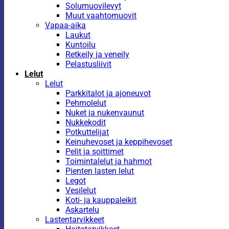
Solumuovilevyt
Muut vaahtomuovit
Vapaa-aika
Laukut
Kuntoilu
Retkeily ja veneily
Pelastusliivit
Lelut
Lelut
Parkkitalot ja ajoneuvot
Pehmolelut
Nuket ja nukenvaunut
Nukkekodit
Potkuttelijat
Keinuhevoset ja keppihevoset
Pelit ja soittimet
Toimintalelut ja hahmot
Pienten lasten lelut
Legot
Vesilelut
Koti- ja kauppaleikit
Askartelu
Lastentarvikkeet