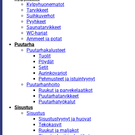
Kylpyhuonematot
Tarvikkeet
Suihkuverhot
Pyyhkeet
Saunatarvikkeet
WC-harjat
Ammeet ja potat
Puutarha
Puutarhakalusteet
Tuolit
Pöydät
Setit
Aurinkovarjot
Pehmusteet ja istuintyynyt
Puutarhanhoito
Ruukut ja parvekelaatikot
Puutarhatarvikkeet
Puutarhatyökalut
Sisustus
Sisustus
Sisustustyynyt ja huovat
Tekokasvit
Ruukut ja maljakot