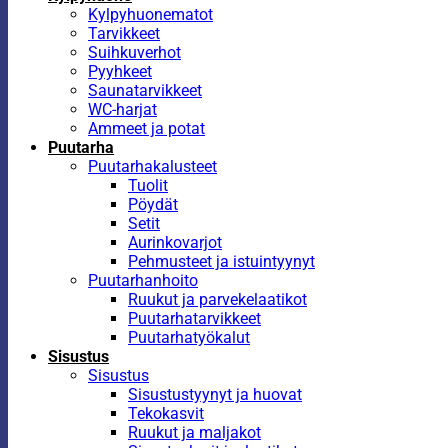
Kylpyhuonematot
Tarvikkeet
Suihkuverhot
Pyyhkeet
Saunatarvikkeet
WC-harjat
Ammeet ja potat
Puutarha
Puutarhakalusteet
Tuolit
Pöydät
Setit
Aurinkovarjot
Pehmusteet ja istuintyynyt
Puutarhanhoito
Ruukut ja parvekelaatikot
Puutarhatarvikkeet
Puutarhatyökalut
Sisustus
Sisustus
Sisustustyynyt ja huovat
Tekokasvit
Ruukut ja maljakot