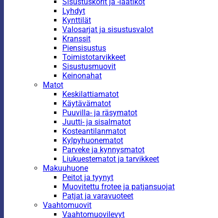
Sisustuskorit ja -laatikot
Lyhdyt
Kynttilät
Valosarjat ja sisustusvalot
Kranssit
Piensisustus
Toimistotarvikkeet
Sisustusmuovit
Keinonahat
Matot
Keskilattiamatot
Käytävämatot
Puuvilla- ja räsymatot
Juutti- ja sisalmatot
Kosteantilanmatot
Kylpyhuonematot
Parveke ja kynnysmatot
Liukuestematot ja tarvikkeet
Makuuhuone
Peitot ja tyynyt
Muovitettu frotee ja patjansuojat
Patjat ja varavuoteet
Vaahtomuovit
Vaahtomuovilevyt