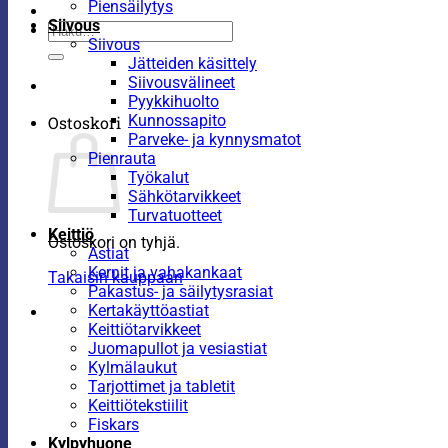
Piensäilytys
Siivous
Etsi:
Siivous
Jätteiden käsittely
Siivousvälineet
Pyykkihuolto
Kunnossapito
Ostoskori
Parveke- ja kynnysmatot
Pienrauta
Työkalut
Sähkötarvikkeet
Turvatuotteet
Keittiö
Ostoskori on tyhjä.
Astiat
Kernit ja vahakankaat
Takaisin kauppaan
Pakastus- ja säilytysrasiat
Kertakäyttöastiat
Keittiötarvikkeet
Juomapullot ja vesiastiat
Kylmälaukut
Tarjottimet ja tabletit
Keittiötekstiilit
Fiskars
Kylpyhuone