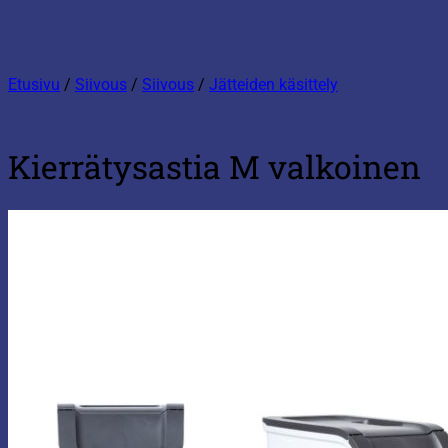
Etusivu
/
Siivous
/
Siivous
/
Jätteiden käsittely
Kierrätysastia M valkoinen