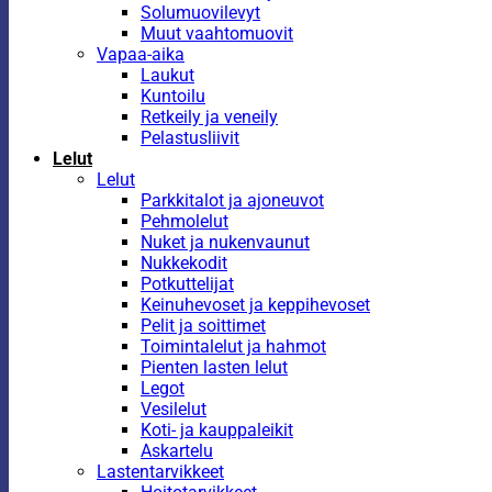
Solumuovilevyt
Muut vaahtomuovit
Vapaa-aika
Laukut
Kuntoilu
Retkeily ja veneily
Pelastusliivit
Lelut
Lelut
Parkkitalot ja ajoneuvot
Pehmolelut
Nuket ja nukenvaunut
Nukkekodit
Potkuttelijat
Keinuhevoset ja keppihevoset
Pelit ja soittimet
Toimintalelut ja hahmot
Pienten lasten lelut
Legot
Vesilelut
Koti- ja kauppaleikit
Askartelu
Lastentarvikkeet