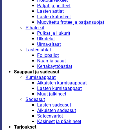
Hoitotarvikkeet
Patjat ja peitteet
Lasten astiat
Lasten kalusteet
Muovitettu frotee ja patjansuojat
Pihaleikit
Pulkat ja liukurit
Ulkolelut
Uima-altaat
Lastenjuhlat
Foliopallot
Naamiaisasut
Kertakäyttöastiat
Saappaat ja sadeasut
Kumisaappaat
Aikuisten kumisaappaat
Lasten kumisaappaat
Muut jalkineet
Sadeasut
Lasten sadeasut
Aikuisten sadeasut
Sateenvarjot
Käsineet ja päähineet
Tarjoukset