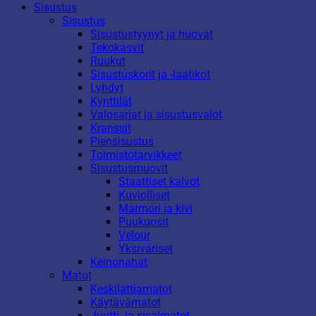
Sisustus
Sisustus
Sisustustyynyt ja huovat
Tekokasvit
Ruukut
Sisustuskorit ja -laatikot
Lyhdyt
Kynttilät
Valosarjat ja sisustusvalot
Kranssit
Piensisustus
Toimistotarvikkeet
Sisustusmuovit
Staattiset kalvot
Kuviolliset
Marmori ja kivi
Puukuosit
Velour
Yksiväriset
Keinonahat
Matot
Keskilattiamatot
Käytävämatot
Juutti- ja sisalmatot