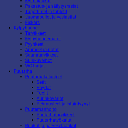
Kylmälaukut
Pakastus- ja säilytysrasiat
Tarjottimet ja tabletit
Juomapullot ja vesiastiat
Fiskars
Kylpyhuone
Tarvikkeet
Kylpyhuonematot
Pyyhkeet
Ammeet ja potat
Saunatarvikkeet
Suihkuverhot
WC-harjat
Puutarha
Puutarhakalusteet
Setit
Pöydät
Tuolit
Aurinkovarjot
Pehmusteet ja istuintyynyt
Puutarhanhoito
Puutarhatarvikkeet
Puutarhatyökalut
Ruukut ja parvekelaatikot