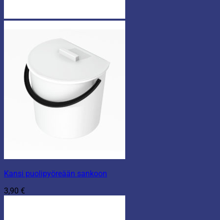
Kansi puolipyöreään sankoon
3,90
€