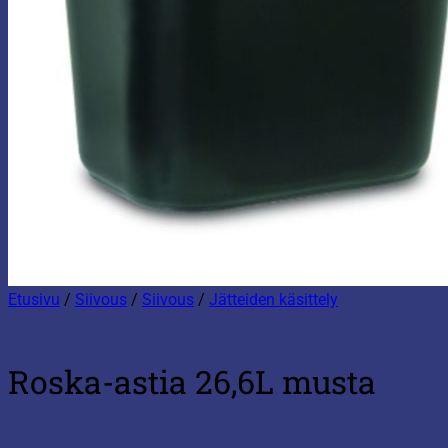
Etusivu
/
Siivous
/
Siivous
/
Jätteiden käsittely
Roska-astia 26,6L musta