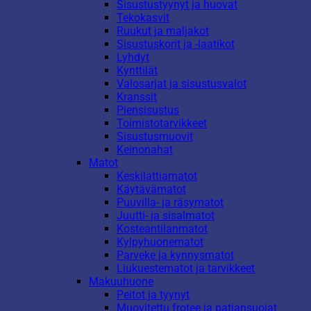
Sisustustyynyt ja huovat
Tekokasvit
Ruukut ja maljakot
Sisustuskorit ja -laatikot
Lyhdyt
Kynttilät
Valosarjat ja sisustusvalot
Kranssit
Piensisustus
Toimistotarvikkeet
Sisustusmuovit
Keinonahat
Matot
Keskilattiamatot
Käytävämatot
Puuvilla- ja räsymatot
Juutti- ja sisalmatot
Kosteantilanmatot
Kylpyhuonematot
Parveke ja kynnysmatot
Liukuestematot ja tarvikkeet
Makuuhuone
Peitot ja tyynyt
Muovitettu frotee ja patjansuojat