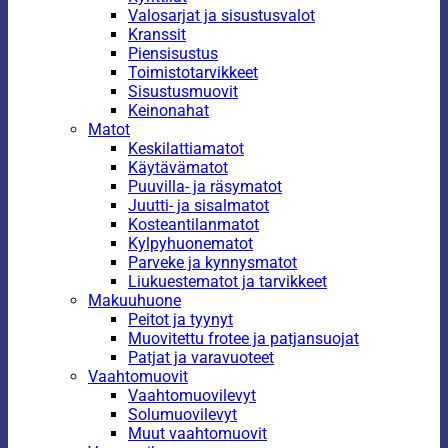
Valosarjat ja sisustusvalot
Kranssit
Piensisustus
Toimistotarvikkeet
Sisustusmuovit
Keinonahat
Matot
Keskilattiamatot
Käytävämatot
Puuvilla- ja räsymatot
Juutti- ja sisalmatot
Kosteantilanmatot
Kylpyhuonematot
Parveke ja kynnysmatot
Liukuestematot ja tarvikkeet
Makuuhuone
Peitot ja tyynyt
Muovitettu frotee ja patjansuojat
Patjat ja varavuoteet
Vaahtomuovit
Vaahtomuovilevyt
Solumuovilevyt
Muut vaahtomuovit