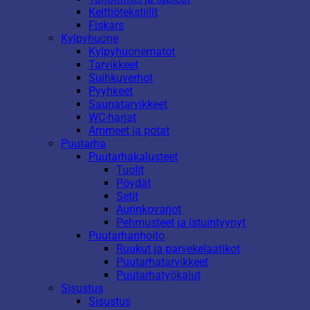
Keittiötekstiilit
Fiskars
Kylpyhuone
Kylpyhuonematot
Tarvikkeet
Suihkuverhot
Pyyhkeet
Saunatarvikkeet
WC-harjat
Ammeet ja potat
Puutarha
Puutarhakalusteet
Tuolit
Pöydät
Setit
Aurinkovarjot
Pehmusteet ja istuintyynyt
Puutarhanhoito
Ruukut ja parvekelaatikot
Puutarhatarvikkeet
Puutarhatyökalut
Sisustus
Sisustus