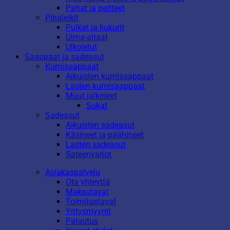
Patjat ja peitteet
Pihaleikit
Pulkat ja liukurit
Uima-altaat
Ulkolelut
Saappaat ja sadeasut
Kumisaappaat
Aikuisten kumisaappaat
Lasten kumisaappaat
Muut jalkineet
Sukat
Sadeasut
Aikuisten sadeasut
Käsineet ja päähineet
Lasten sadeasut
Sateenvarjot
Asiakaspalvelu
Ota yhteyttä
Maksutavat
Toimitustavat
Yritysmyynti
Palautus