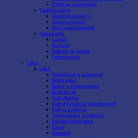
Patjat ja varavuoteet
Vaahtomuovit
Vaahtomuovilevyt
Solumuovilevyt
Muut vaahtomuovit
Vapaa-aika
Laukut
Kuntoilu
Retkeily ja veneily
Pelastusliivit
Lelut
Lelut
Parkkitalot ja ajoneuvot
Pehmolelut
Nuket ja nukenvaunut
Nukkekodit
Potkuttelijat
Keinuhevoset ja keppihevoset
Pelit ja soittimet
Toimintalelut ja hahmot
Pienten lasten lelut
Legot
Vesilelut