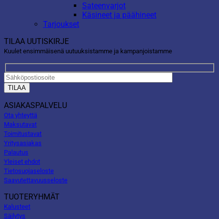
Sateenvarjot
Käsineet ja päähineet
Tarjoukset
TILAA UUTISKIRJE
Kuulet ensimmäisenä uutuuksistamme ja kampanjoistamme
ASIAKASPALVELU
Ota yhteyttä
Maksutavat
Toimitustavat
Yritysasiakas
Palautus
Yleiset ehdot
Tietosuojaseloste
Saavutettavuusseloste
TUOTERYHMÄT
Kalusteet
Säilytys