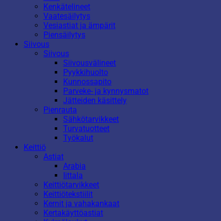
Kenkätelineet
Vaatesäilytys
Vesiastiat ja ämpärit
Piensäilytys
Siivous
Siivous
Siivousvälineet
Pyykkihuolto
Kunnossapito
Parveke- ja kynnysmatot
Jätteiden käsittely
Pienrauta
Sähkötarvikkeet
Turvatuotteet
Työkalut
Keittiö
Astiat
Arabia
Iittala
Keittiötarvikkeet
Keittiötekstiilit
Kernit ja vahakankaat
Kertakäyttöastiat