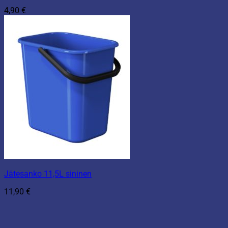
4,90
€
Jätesanko 11,5L sininen
11,90
€