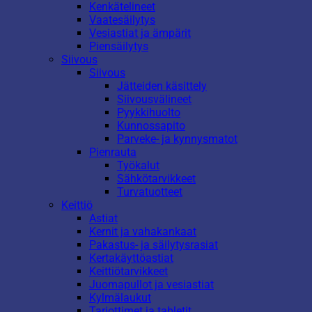
Kenkätelineet
Vaatesäilytys
Vesiastiat ja ämpärit
Piensäilytys
Siivous
Siivous
Jätteiden käsittely
Siivousvälineet
Pyykkihuolto
Kunnossapito
Parveke- ja kynnysmatot
Pienrauta
Työkalut
Sähkötarvikkeet
Turvatuotteet
Keittiö
Astiat
Kernit ja vahakankaat
Pakastus- ja säilytysrasiat
Kertakäyttöastiat
Keittiötarvikkeet
Juomapullot ja vesiastiat
Kylmälaukut
Tarjottimet ja tabletit