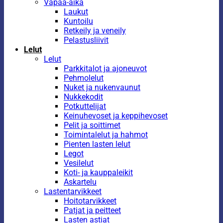
Vapaa-aika
Laukut
Kuntoilu
Retkeily ja veneily
Pelastusliivit
Lelut
Lelut
Parkkitalot ja ajoneuvot
Pehmolelut
Nuket ja nukenvaunut
Nukkekodit
Potkuttelijat
Keinuhevoset ja keppihevoset
Pelit ja soittimet
Toimintalelut ja hahmot
Pienten lasten lelut
Legot
Vesilelut
Koti- ja kauppaleikit
Askartelu
Lastentarvikkeet
Hoitotarvikkeet
Patjat ja peitteet
Lasten astiat