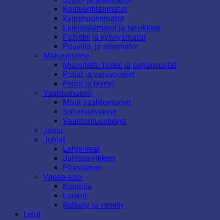
Kosteantilanmatot
Kylpyhuonematot
Liukuestematot ja tarvikkeet
Parveke ja kynnysmatot
Puuvilla- ja räsymatot
Makuuhuone
Muovitettu frotee ja patjansuojat
Patjat ja varavuoteet
Peitot ja tyynyt
Vaahtomuovit
Muut vaahtomuovit
Solumuovilevyt
Vaahtomuovilevyt
Joulu
Juhlat
Lahjaideat
Juhlatarvikkeet
Pääsiäinen
Vapaa-aika
Kuntoilu
Laukut
Retkeily ja veneily
Lelut