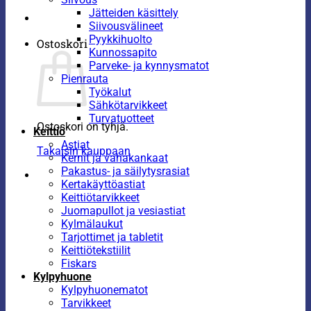
Jätteiden käsittely
Siivousvälineet
Pyykkihuolto
Ostoskori
Kunnossapito
Parveke- ja kynnysmatot
Pienrauta
Työkalut
Sähkötarvikkeet
Turvatuotteet
Ostoskori on tyhjä.
Keittiö
Astiat
Takaisin kauppaan
Kernit ja vahakankaat
Pakastus- ja säilytysrasiat
Kertakäyttöastiat
Keittiötarvikkeet
Juomapullot ja vesiastiat
Kylmälaukut
Tarjottimet ja tabletit
Keittiötekstiilit
Fiskars
Kylpyhuone
Kylpyhuonematot
Tarvikkeet