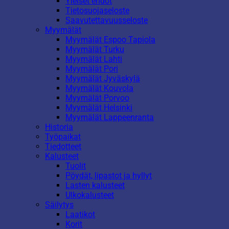
Yleiset ehdot
Tietosuojaseloste
Saavutettavuusseloste
Myymälät
Myymälät Espoo Tapiola
Myymälät Turku
Myymälät Lahti
Myymälät Pori
Myymälät Jyväskylä
Myymälät Kouvola
Myymälät Porvoo
Myymälät Helsinki
Myymälät Lappeenranta
Historia
Työpaikat
Tiedotteet
Kalusteet
Tuolit
Pöydät, lipastot ja hyllyt
Lasten kalusteet
Ulkokalusteet
Säilytys
Laatikot
Korit