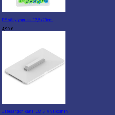
PE säilytyspussi 12,5x20cm
4,90
€
Jätesangon kansi LM 519 valkoinen