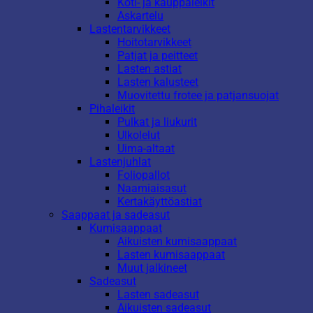
Koti- ja kauppaleikit
Askartelu
Lastentarvikkeet
Hoitotarvikkeet
Patjat ja peitteet
Lasten astiat
Lasten kalusteet
Muovitettu frotee ja patjansuojat
Pihaleikit
Pulkat ja liukurit
Ulkolelut
Uima-altaat
Lastenjuhlat
Foliopallot
Naamiaisasut
Kertakäyttöastiat
Saappaat ja sadeasut
Kumisaappaat
Aikuisten kumisaappaat
Lasten kumisaappaat
Muut jalkineet
Sadeasut
Lasten sadeasut
Aikuisten sadeasut