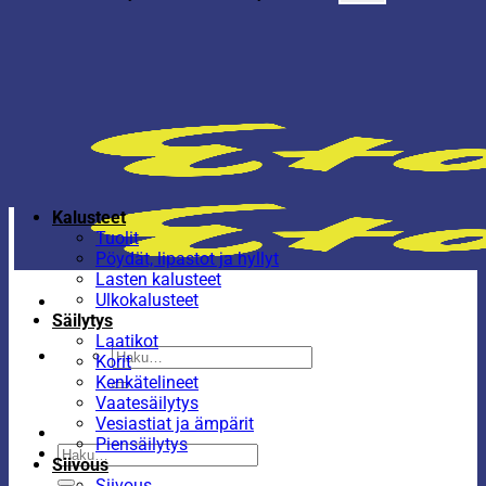
Kalusteet
Tuolit
Pöydät, lipastot ja hyllyt
Lasten kalusteet
Ulkokalusteet
Säilytys
Laatikot
Etsi:
Korit
Kenkätelineet
Vaatesäilytys
Vesiastiat ja ämpärit
Piensäilytys
Etsi:
Siivous
Siivous