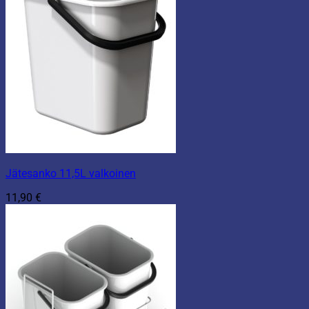
Jätesanko 11,5L valkoinen
11,90
€