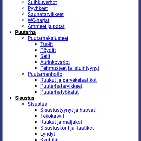
Suihkuverhot
Pyyhkeet
Saunatarvikkeet
WC-harjat
Ammeet ja potat
Puutarha
Puutarhakalusteet
Tuolit
Pöydät
Setit
Aurinkovarjot
Pehmusteet ja istuintyynyt
Puutarhanhoito
Ruukut ja parvekelaatikot
Puutarhatarvikkeet
Puutarhatyökalut
Sisustus
Sisustus
Sisustustyynyt ja huovat
Tekokasvit
Ruukut ja maljakot
Sisustuskorit ja -laatikot
Lyhdyt
Kynttilät