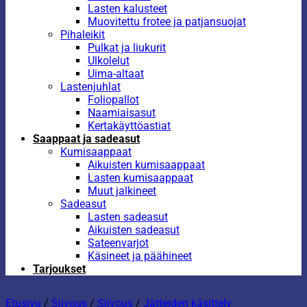
Lasten kalusteet
Muovitettu frotee ja patjansuojat
Pihaleikit
Pulkat ja liukurit
Ulkolelut
Uima-altaat
Lastenjuhlat
Foliopallot
Naamiaisasut
Kertakäyttöastiat
Saappaat ja sadeasut
Kumisaappaat
Aikuisten kumisaappaat
Lasten kumisaappaat
Muut jalkineet
Sadeasut
Lasten sadeasut
Aikuisten sadeasut
Sateenvarjot
Käsineet ja päähineet
Tarjoukset
Etusivu
/
Siivous
/
Siivous
/
Jätteiden käsittely