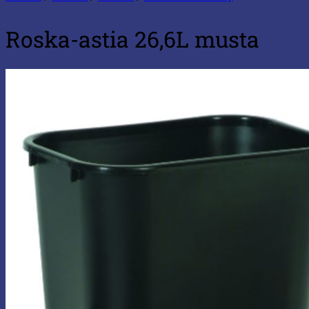
Roska-astia 26,6L musta