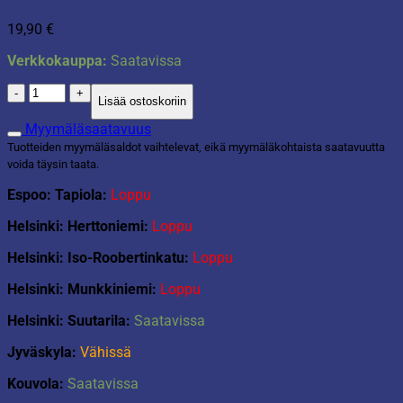
19,90
€
Verkkokauppa:
Saatavissa
Roska-
Lisää ostoskoriin
astia
26,6L
Myymäläsaatavuus
musta
Tuotteiden myymäläsaldot vaihtelevat, eikä myymäläkohtaista saatavuutta
määrä
voida täysin taata.
Espoo: Tapiola:
Loppu
Helsinki: Herttoniemi:
Loppu
Helsinki: Iso-Roobertinkatu:
Loppu
Helsinki: Munkkiniemi:
Loppu
Helsinki: Suutarila:
Saatavissa
Jyväskyla:
Vähissä
Kouvola:
Saatavissa