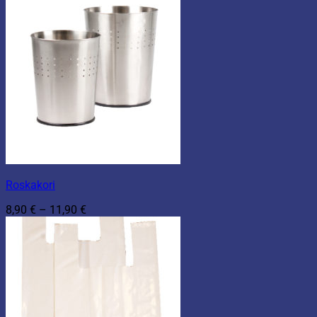
Roskakori
Hintaluokka:
8,90
€
–
11,90
€
8,90 €
-
11,90 €