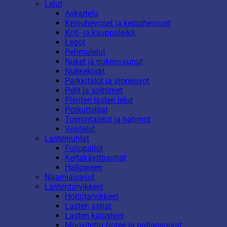
Lelut
Askartelu
Keinuhevoset ja keppihevoset
Koti- ja kauppaleikit
Legot
Pehmolelut
Nuket ja nukenvaunut
Nukkekodit
Parkkitalot ja ajoneuvot
Pelit ja soittimet
Pienten lasten lelut
Potkuttelijat
Toimintalelut ja hahmot
Vesilelut
Lastenjuhlat
Foliopallot
Kertakäyttöastiat
Halloween
Naamiaisasut
Lastentarvikkeet
Hoitotarvikkeet
Lasten astiat
Lasten kalusteet
Muovitettu frotee ja patjansuojat