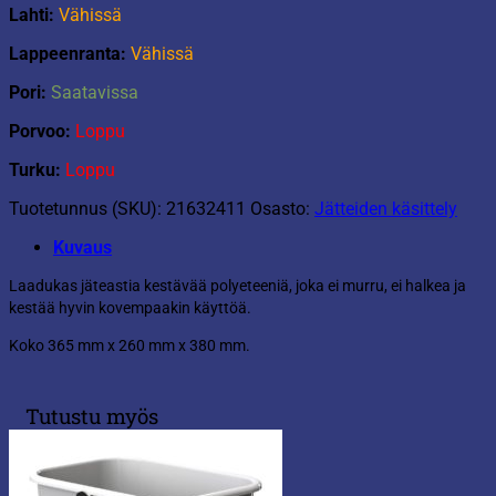
Lahti:
Vähissä
Lappeenranta:
Vähissä
Pori:
Saatavissa
Porvoo:
Loppu
Turku:
Loppu
Tuotetunnus (SKU):
21632411
Osasto:
Jätteiden käsittely
Kuvaus
Laadukas jäteastia kestävää polyeteeniä, joka ei murru, ei halkea ja
kestää hyvin kovempaakin käyttöä.
Koko 365 mm x 260 mm x 380 mm.
Tutustu myös