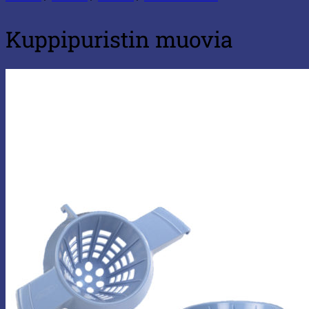
Kuppipuristin muovia