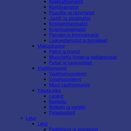
Keskilattiamatot
Käytävämatot
Puuvilla- ja räsymatot
Juutti- ja sisalmatot
Kosteantilanmatot
Kylpyhuonematot
Parveke ja kynnysmatot
Liukuestematot ja tarvikkeet
Makuuhuone
Peitot ja tyynyt
Muovitettu frotee ja patjansuojat
Patjat ja varavuoteet
Vaahtomuovit
Vaahtomuovilevyt
Solumuovilevyt
Muut vaahtomuovit
Vapaa-aika
Laukut
Kuntoilu
Retkeily ja veneily
Pelastusliivit
Lelut
Lelut
Parkkitalot ja ajoneuvot