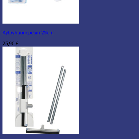
Kylpyhuonepesin 23cm
25,90
€