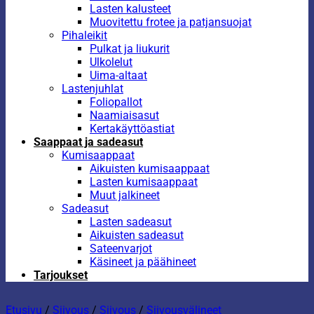
Lasten kalusteet
Muovitettu frotee ja patjansuojat
Pihaleikit
Pulkat ja liukurit
Ulkolelut
Uima-altaat
Lastenjuhlat
Foliopallot
Naamiaisasut
Kertakäyttöastiat
Saappaat ja sadeasut
Kumisaappaat
Aikuisten kumisaappaat
Lasten kumisaappaat
Muut jalkineet
Sadeasut
Lasten sadeasut
Aikuisten sadeasut
Sateenvarjot
Käsineet ja päähineet
Tarjoukset
Etusivu
/
Siivous
/
Siivous
/
Siivousvälineet