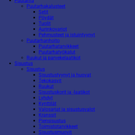
Puutarha
Puutarhakalusteet
Setit
Pöydät
Tuolit
Aurinkovarjot
Pehmusteet ja istuintyynyt
Puutarhanhoito
Puutarhatarvikkeet
Puutarhatyökalut
Ruukut ja parvekelaatikot
Sisustus
Sisustus
Sisustustyynyt ja huovat
Tekokasvit
Ruukut
Sisustuskorit ja -laatikot
Lyhdyt
Kynttilät
Valosarjat ja sisustusvalot
Kranssit
Piensisustus
Toimistotarvikkeet
Sisustusmuovit