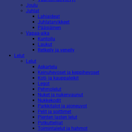
Joulu
Juhlat
Lahjaideat
Juhlatarvikkeet
Pääsiäinen
Vapaa-aika
Kuntoilu
Laukut
Retkeily ja veneily
Lelut
Lelut
Askartelu
Keinuhevoset ja keppihevoset
Koti- ja kauppaleikit
Legot
Pehmolelut
Nuket ja nukenvaunut
Nukkekodit
Parkkitalot ja ajoneuvot
Pelit ja soittimet
Pienten lasten lelut
Potkuttelijat
Toimintalelut ja hahmot