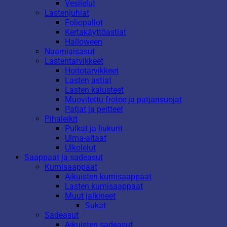
Vesilelut
Lastenjuhlat
Foliopallot
Kertakäyttöastiat
Halloween
Naamiaisasut
Lastentarvikkeet
Hoitotarvikkeet
Lasten astiat
Lasten kalusteet
Muovitettu frotee ja patjansuojat
Patjat ja peitteet
Pihaleikit
Pulkat ja liukurit
Uima-altaat
Ulkolelut
Saappaat ja sadeasut
Kumisaappaat
Aikuisten kumisaappaat
Lasten kumisaappaat
Muut jalkineet
Sukat
Sadeasut
Aikuisten sadeasut