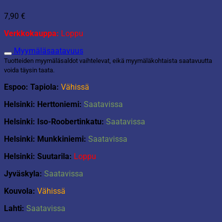
7,90
€
Verkkokauppa:
Loppu
Myymäläsaatavuus
Tuotteiden myymäläsaldot vaihtelevat, eikä myymäläkohtaista saatavuutta
voida täysin taata.
Espoo: Tapiola:
Vähissä
Helsinki: Herttoniemi:
Saatavissa
Helsinki: Iso-Roobertinkatu:
Saatavissa
Helsinki: Munkkiniemi:
Saatavissa
Helsinki: Suutarila:
Loppu
Jyväskyla:
Saatavissa
Kouvola:
Vähissä
Lahti:
Saatavissa