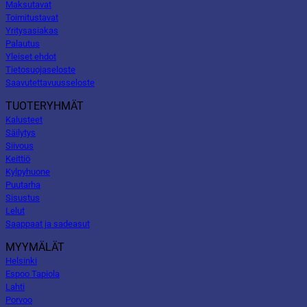
Maksutavat
Toimitustavat
Yritysasiakas
Palautus
Yleiset ehdot
Tietosuojaseloste
Saavutettavuusseloste
TUOTERYHMÄT
Kalusteet
Säilytys
Siivous
Keittiö
Kylpyhuone
Puutarha
Sisustus
Lelut
Saappaat ja sadeasut
MYYMÄLÄT
Helsinki
Espoo Tapiola
Lahti
Porvoo