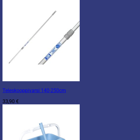
Teleskooppivarsi 140-250cm
33,90
€