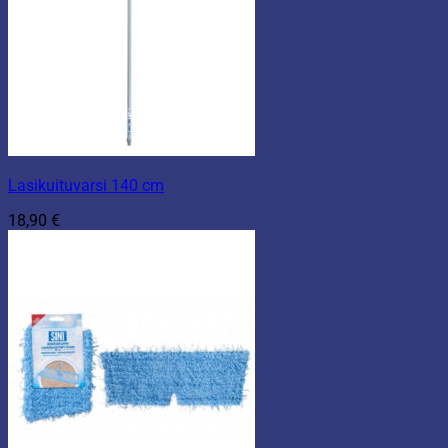
Lasikuituvarsi 140 cm
18,90
€