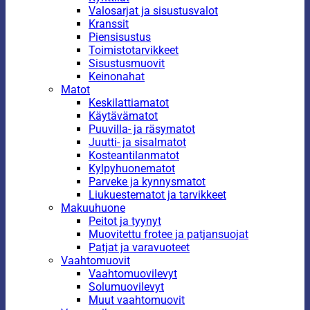
Valosarjat ja sisustusvalot
Kranssit
Piensisustus
Toimistotarvikkeet
Sisustusmuovit
Keinonahat
Matot
Keskilattiamatot
Käytävämatot
Puuvilla- ja räsymatot
Juutti- ja sisalmatot
Kosteantilanmatot
Kylpyhuonematot
Parveke ja kynnysmatot
Liukuestematot ja tarvikkeet
Makuuhuone
Peitot ja tyynyt
Muovitettu frotee ja patjansuojat
Patjat ja varavuoteet
Vaahtomuovit
Vaahtomuovilevyt
Solumuovilevyt
Muut vaahtomuovit