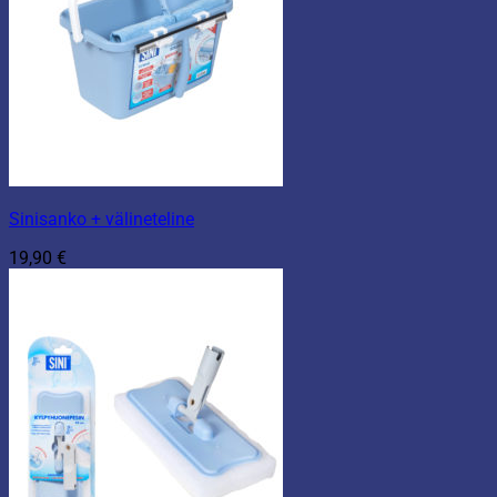
Sinisanko + välineteline
19,90
€