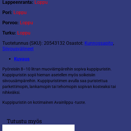
Lappeenranta:
Loppu
Pori:
Loppu
Porvoo:
Loppu
Turku:
Loppu
Tuotetunnus (SKU):
20543132
Osastot:
Kunnossapito
,
Siivousvälineet
Kuvaus
Pyöreisiin 8–10 litran muoviämpäreihin sopiva kuppipuristin.
Kuppipuristin sopii hieman asetellen myös soikeisiin
siivousämpäreihin. Kuppipuristimen avulla saa puristettua
parkettimopin, lankamopin tai tehomopin sopivan kosteaksi tai
nihkeäksi.
Kuppipuristin on kotimainen Avainlippu -tuote.
Tutustu myös