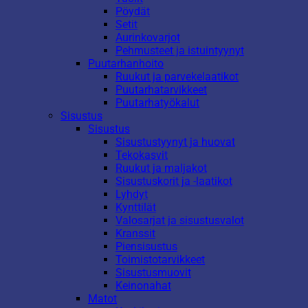
Pöydät
Setit
Aurinkovarjot
Pehmusteet ja istuintyynyt
Puutarhanhoito
Ruukut ja parvekelaatikot
Puutarhatarvikkeet
Puutarhatyökalut
Sisustus
Sisustus
Sisustustyynyt ja huovat
Tekokasvit
Ruukut ja maljakot
Sisustuskorit ja -laatikot
Lyhdyt
Kynttilät
Valosarjat ja sisustusvalot
Kranssit
Piensisustus
Toimistotarvikkeet
Sisustusmuovit
Keinonahat
Matot