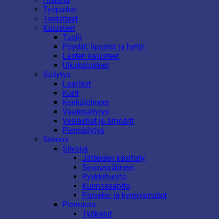
Historia
Työpaikat
Tiedotteet
Kalusteet
Tuolit
Pöydät, lipastot ja hyllyt
Lasten kalusteet
Ulkokalusteet
Säilytys
Laatikot
Korit
Kenkätelineet
Vaatesäilytys
Vesiastiat ja ämpärit
Piensäilytys
Siivous
Siivous
Jätteiden käsittely
Siivousvälineet
Pyykkihuolto
Kunnossapito
Parveke- ja kynnysmatot
Pienrauta
Työkalut