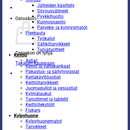
Jätteiden käsittely
Siivousvälineet
Pyykkihuolto
Ostoskori
Kunnossapito
Parveke- ja kynnysmatot
Pienrauta
Työkalut
Sähkötarvikkeet
Turvatuotteet
Ostoskori on tyhjä.
Keittiö
Astiat
Takaisin kauppaan
Kernit ja vahakankaat
Pakastus- ja säilytysrasiat
Kertakäyttöastiat
Keittiötarvikkeet
Juomapullot ja vesiastiat
Kylmälaukut
Tarjottimet ja tabletit
Keittiötekstiilit
Fiskars
Kylpyhuone
Kylpyhuonematot
Tarvikkeet