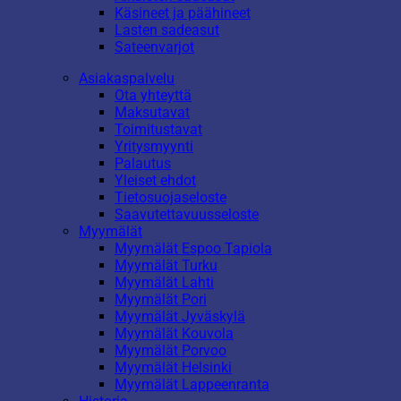
Käsineet ja päähineet
Lasten sadeasut
Sateenvarjot
Asiakaspalvelu
Ota yhteyttä
Maksutavat
Toimitustavat
Yritysmyynti
Palautus
Yleiset ehdot
Tietosuojaseloste
Saavutettavuusseloste
Myymälät
Myymälät Espoo Tapiola
Myymälät Turku
Myymälät Lahti
Myymälät Pori
Myymälät Jyväskylä
Myymälät Kouvola
Myymälät Porvoo
Myymälät Helsinki
Myymälät Lappeenranta