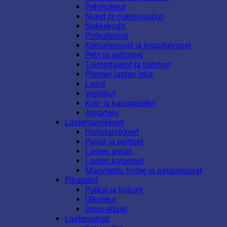
Pehmolelut
Nuket ja nukenvaunut
Nukkekodit
Potkuttelijat
Keinuhevoset ja keppihevoset
Pelit ja soittimet
Toimintalelut ja hahmot
Pienten lasten lelut
Legot
Vesilelut
Koti- ja kauppaleikit
Askartelu
Lastentarvikkeet
Hoitotarvikkeet
Patjat ja peitteet
Lasten astiat
Lasten kalusteet
Muovitettu frotee ja patjansuojat
Pihaleikit
Pulkat ja liukurit
Ulkolelut
Uima-altaat
Lastenjuhlat