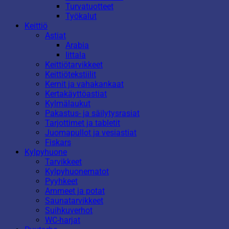
Turvatuotteet
Työkalut
Keittiö
Astiat
Arabia
Iittala
Keittiötarvikkeet
Keittiötekstiilit
Kernit ja vahakankaat
Kertakäyttöastiat
Kylmälaukut
Pakastus- ja säilytysrasiat
Tarjottimet ja tabletit
Juomapullot ja vesiastiat
Fiskars
Kylpyhuone
Tarvikkeet
Kylpyhuonematot
Pyyhkeet
Ammeet ja potat
Saunatarvikkeet
Suihkuverhot
WC-harjat