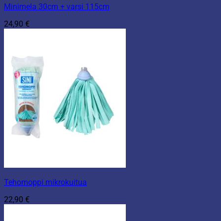
Minimela 30cm + varsi 115cm
24,90
€
Tehomoppi mikrokuitua
22,90
€