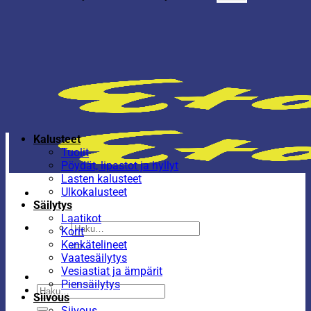
Kalusteet
Tuolit
Pöydät, lipastot ja hyllyt
Lasten kalusteet
Ulkokalusteet
Säilytys
Laatikot
Etsi:
Korit
Kenkätelineet
Vaatesäilytys
Vesiastiat ja ämpärit
Piensäilytys
Etsi:
Siivous
Siivous