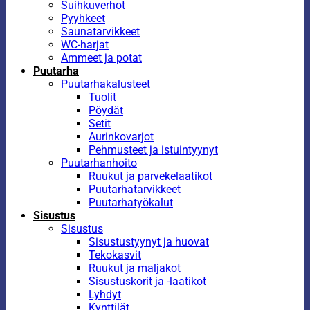
Suihkuverhot
Pyyhkeet
Saunatarvikkeet
WC-harjat
Ammeet ja potat
Puutarha
Puutarhakalusteet
Tuolit
Pöydät
Setit
Aurinkovarjot
Pehmusteet ja istuintyynyt
Puutarhanhoito
Ruukut ja parvekelaatikot
Puutarhatarvikkeet
Puutarhatyökalut
Sisustus
Sisustus
Sisustustyynyt ja huovat
Tekokasvit
Ruukut ja maljakot
Sisustuskorit ja -laatikot
Lyhdyt
Kynttilät