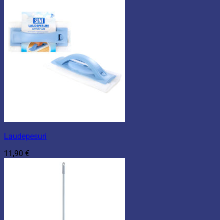
Laudepesuri
11,90
€