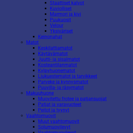
Staattiset kalvot
Kuviolliset
Marmori ja kivi
Puukuosit
Velour
Yksiväriset
Keinonahat
Matot
Keskilattiamatot
Käytävämatot
Juutti- ja sisalmatot
Kosteantilanmatot
Kylpyhuonematot
Liukuestematot ja tarvikkeet
Parveke ja kynnysmatot
Puuvilla- ja räsymatot
Makuuhuone
Muovitettu frotee ja patjansuojat
Patjat ja varavuoteet
Peitot ja tyynyt
Vaahtomuovit
Muut vaahtomuovit
Solumuovilevyt
Vaahtomuovilevyt