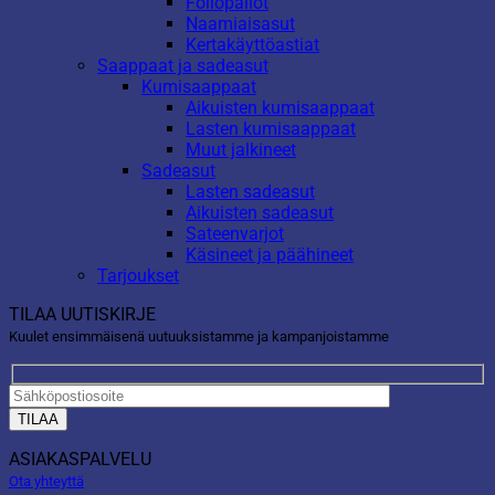
Foliopallot
Naamiaisasut
Kertakäyttöastiat
Saappaat ja sadeasut
Kumisaappaat
Aikuisten kumisaappaat
Lasten kumisaappaat
Muut jalkineet
Sadeasut
Lasten sadeasut
Aikuisten sadeasut
Sateenvarjot
Käsineet ja päähineet
Tarjoukset
TILAA UUTISKIRJE
Kuulet ensimmäisenä uutuuksistamme ja kampanjoistamme
ASIAKASPALVELU
Ota yhteyttä