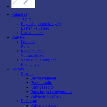
Kalusteet
Tuolit
Pöydät, lipastot ja hyllyt
Lasten kalusteet
Ulkokalusteet
Säilytys
Laatikot
Korit
Kenkätelineet
Vaatesäilytys
Vesiastiat ja ämpärit
Piensäilytys
Siivous
Siivous
Siivousvälineet
Pyykkihuolto
Kunnossapito
Parveke- ja kynnysmatot
Jätteiden käsittely
Pienrauta
Sähkötarvikkeet