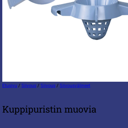
Etusivu
/
Siivous
/
Siivous
/
Siivousvälineet
Kuppipuristin muovia