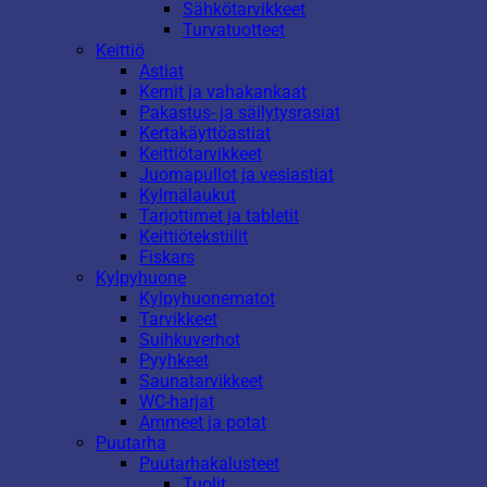
Sähkötarvikkeet
Turvatuotteet
Keittiö
Astiat
Kernit ja vahakankaat
Pakastus- ja säilytysrasiat
Kertakäyttöastiat
Keittiötarvikkeet
Juomapullot ja vesiastiat
Kylmälaukut
Tarjottimet ja tabletit
Keittiötekstiilit
Fiskars
Kylpyhuone
Kylpyhuonematot
Tarvikkeet
Suihkuverhot
Pyyhkeet
Saunatarvikkeet
WC-harjat
Ammeet ja potat
Puutarha
Puutarhakalusteet
Tuolit