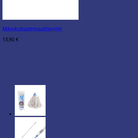
Mikrokuitulaminaattipyyhin
15,90
€