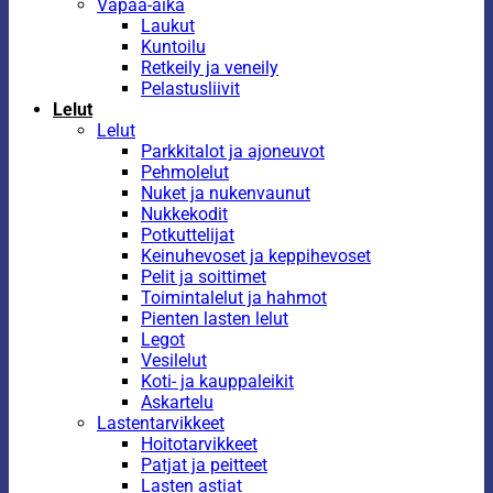
Vapaa-aika
Laukut
Kuntoilu
Retkeily ja veneily
Pelastusliivit
Lelut
Lelut
Parkkitalot ja ajoneuvot
Pehmolelut
Nuket ja nukenvaunut
Nukkekodit
Potkuttelijat
Keinuhevoset ja keppihevoset
Pelit ja soittimet
Toimintalelut ja hahmot
Pienten lasten lelut
Legot
Vesilelut
Koti- ja kauppaleikit
Askartelu
Lastentarvikkeet
Hoitotarvikkeet
Patjat ja peitteet
Lasten astiat