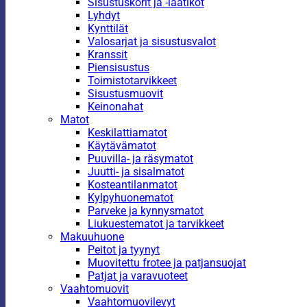
Sisustuskorit ja -laatikot
Lyhdyt
Kynttilät
Valosarjat ja sisustusvalot
Kranssit
Piensisustus
Toimistotarvikkeet
Sisustusmuovit
Keinonahat
Matot
Keskilattiamatot
Käytävämatot
Puuvilla- ja räsymatot
Juutti- ja sisalmatot
Kosteantilanmatot
Kylpyhuonematot
Parveke ja kynnysmatot
Liukuestematot ja tarvikkeet
Makuuhuone
Peitot ja tyynyt
Muovitettu frotee ja patjansuojat
Patjat ja varavuoteet
Vaahtomuovit
Vaahtomuovilevyt