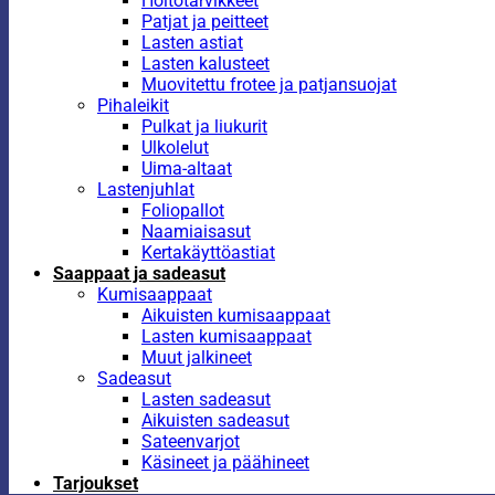
Hoitotarvikkeet
Patjat ja peitteet
Lasten astiat
Lasten kalusteet
Muovitettu frotee ja patjansuojat
Pihaleikit
Pulkat ja liukurit
Ulkolelut
Uima-altaat
Lastenjuhlat
Foliopallot
Naamiaisasut
Kertakäyttöastiat
Saappaat ja sadeasut
Kumisaappaat
Aikuisten kumisaappaat
Lasten kumisaappaat
Muut jalkineet
Sadeasut
Lasten sadeasut
Aikuisten sadeasut
Sateenvarjot
Käsineet ja päähineet
Tarjoukset