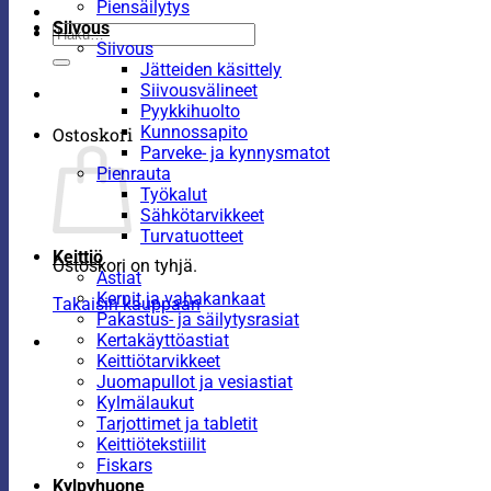
Piensäilytys
Siivous
Etsi:
Siivous
Jätteiden käsittely
Siivousvälineet
Pyykkihuolto
Kunnossapito
Ostoskori
Parveke- ja kynnysmatot
Pienrauta
Työkalut
Sähkötarvikkeet
Turvatuotteet
Keittiö
Ostoskori on tyhjä.
Astiat
Kernit ja vahakankaat
Takaisin kauppaan
Pakastus- ja säilytysrasiat
Kertakäyttöastiat
Keittiötarvikkeet
Juomapullot ja vesiastiat
Kylmälaukut
Tarjottimet ja tabletit
Keittiötekstiilit
Fiskars
Kylpyhuone