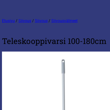
Etusivu
/
Siivous
/
Siivous
/
Siivousvälineet
Teleskooppivarsi 100-180cm