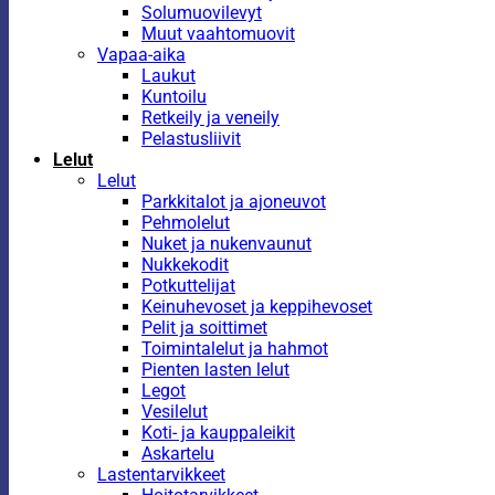
Solumuovilevyt
Muut vaahtomuovit
Vapaa-aika
Laukut
Kuntoilu
Retkeily ja veneily
Pelastusliivit
Lelut
Lelut
Parkkitalot ja ajoneuvot
Pehmolelut
Nuket ja nukenvaunut
Nukkekodit
Potkuttelijat
Keinuhevoset ja keppihevoset
Pelit ja soittimet
Toimintalelut ja hahmot
Pienten lasten lelut
Legot
Vesilelut
Koti- ja kauppaleikit
Askartelu
Lastentarvikkeet