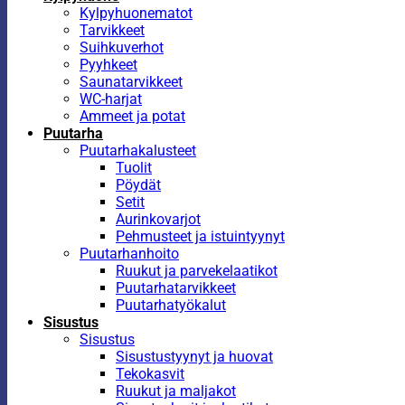
Kylpyhuonematot
Tarvikkeet
Suihkuverhot
Pyyhkeet
Saunatarvikkeet
WC-harjat
Ammeet ja potat
Puutarha
Puutarhakalusteet
Tuolit
Pöydät
Setit
Aurinkovarjot
Pehmusteet ja istuintyynyt
Puutarhanhoito
Ruukut ja parvekelaatikot
Puutarhatarvikkeet
Puutarhatyökalut
Sisustus
Sisustus
Sisustustyynyt ja huovat
Tekokasvit
Ruukut ja maljakot