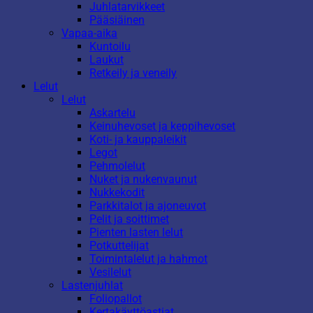
Juhlatarvikkeet
Pääsiäinen
Vapaa-aika
Kuntoilu
Laukut
Retkeily ja veneily
Lelut
Lelut
Askartelu
Keinuhevoset ja keppihevoset
Koti- ja kauppaleikit
Legot
Pehmolelut
Nuket ja nukenvaunut
Nukkekodit
Parkkitalot ja ajoneuvot
Pelit ja soittimet
Pienten lasten lelut
Potkuttelijat
Toimintalelut ja hahmot
Vesilelut
Lastenjuhlat
Foliopallot
Kertakäyttöastiat