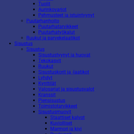
Tuolit
Aurinkovarjot
Pehmusteet ja istuintyynyt
Puutarhanhoito
Puutarhatarvikkeet
Puutarhatyökalut
Ruukut ja parvekelaatikot
Sisustus
Sisustus
Sisustustyynyt ja huovat
Tekokasvit
Ruukut
Sisustuskorit ja -laatikot
Lyhdyt
Kynttilät
Valosarjat ja sisustusvalot
Kranssit
Piensisustus
Toimistotarvikkeet
Sisustusmuovit
Staattiset kalvot
Kuviolliset
Marmori ja kivi