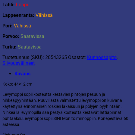
Lahti:
Loppu
Lappeenranta:
Vähissä
Pori:
Vähissä
Porvoo:
Saatavissa
Turku:
Saatavissa
Tuotetunnus (SKU):
20543265
Osastot:
Kunnossapito
,
Siivousvälineet
Kuvaus
Koko: 44×12 cm
Levymoppi sopii kosteutta kestävien pintojen pesuun ja
nihkeäpyyhintään. Puuvillasta valmistettu levymoppi on kuivana
käytettynä erinomainen roskien lakaisuun ja pölyjen pyyhintään.
Nihkeällä levymopilla saa pestyä kosteutta kestävät lattiapinnat
puhtaaksi.Levymoppi sopii SINI Monitoimimoppiin. Konepestävä 60
asteessa.