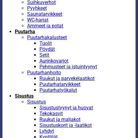
Suihkuverhot
Pyyhkeet
Saunatarvikkeet
WC-harjat
Ammeet ja potat
Puutarha
Puutarhakalusteet
Tuolit
Pöydät
Setit
Aurinkovarjot
Pehmusteet ja istuintyynyt
Puutarhanhoito
Ruukut ja parvekelaatikot
Puutarhatarvikkeet
Puutarhatyökalut
Sisustus
Sisustus
Sisustustyynyt ja huovat
Tekokasvit
Ruukut ja maljakot
Sisustuskorit ja -laatikot
Lyhdyt
Kynttilät