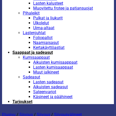
Lasten kalusteet
Muovitettu frotee ja patjansuojat
Pihaleikit
Pulkat ja liukurit
Ulkolelut
Uima-altaat
Lastenjuhlat
Foliopallot
Naamiaisasut
Kertakäyttöastiat
Saappaat ja sadeasut
Kumisaappaat
Aikuisten kumisaappaat
Lasten kumisaappaat
Muut jalkineet
Sadeasut
Lasten sadeasut
Aikuisten sadeasut
Sateenvarjot
Käsineet ja päähineet
Tarjoukset
Etusivu
/
Siivous
/
Siivous
/
Siivousvälineet