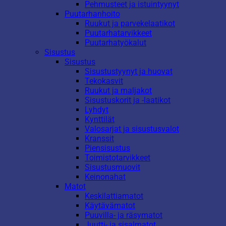
Pehmusteet ja istuintyynyt
Puutarhanhoito
Ruukut ja parvekelaatikot
Puutarhatarvikkeet
Puutarhatyökalut
Sisustus
Sisustus
Sisustustyynyt ja huovat
Tekokasvit
Ruukut ja maljakot
Sisustuskorit ja -laatikot
Lyhdyt
Kynttilät
Valosarjat ja sisustusvalot
Kranssit
Piensisustus
Toimistotarvikkeet
Sisustusmuovit
Keinonahat
Matot
Keskilattiamatot
Käytävämatot
Puuvilla- ja räsymatot
Juutti- ja sisalmatot