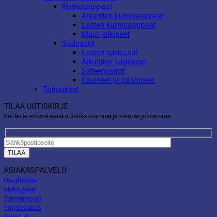
Kumisaappaat
Aikuisten kumisaappaat
Lasten kumisaappaat
Muut jalkineet
Sadeasut
Lasten sadeasut
Aikuisten sadeasut
Sateenvarjot
Käsineet ja päähineet
Tarjoukset
TILAA UUTISKIRJE
Kuulet ensimmäisenä uutuuksistamme ja kampanjoistamme
ASIAKASPALVELU
Ota yhteyttä
Maksutavat
Toimitustavat
Yritysasiakas
Palautus