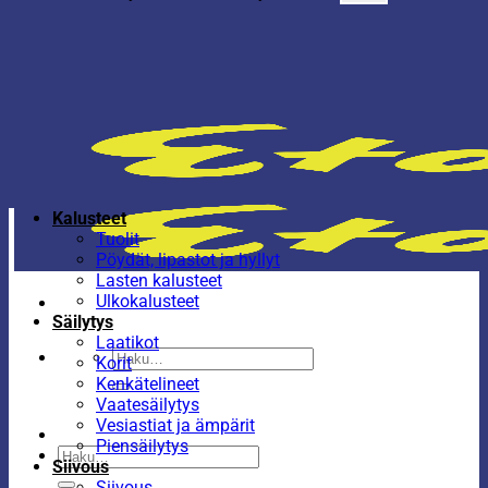
Kalusteet
Tuolit
Pöydät, lipastot ja hyllyt
Lasten kalusteet
Ulkokalusteet
Säilytys
Laatikot
Etsi:
Korit
Kenkätelineet
Vaatesäilytys
Vesiastiat ja ämpärit
Piensäilytys
Etsi:
Siivous
Siivous