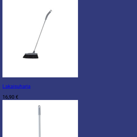
Lakaisuharja
16,90
€