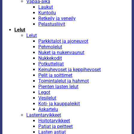
Vapaa-aika
Laukut
Kuntoilu
Retkeily ja veneily
Pelastusliivit
Lelut
Lelut
Parkkitalot ja ajoneuvot
Pehmolelut
Nuket ja nukenvaunut
Nukkekodit
Potkuttelijat
Keinuhevoset ja keppihevoset
Pelit ja soittimet
Toimintalelut ja hahmot
Pienten lasten lelut
Legot
Vesilelut
Koti- ja kauppaleikit
Askartelu
Lastentarvikkeet
Hoitotarvikkeet
Patjat ja peitteet
Lasten astiat