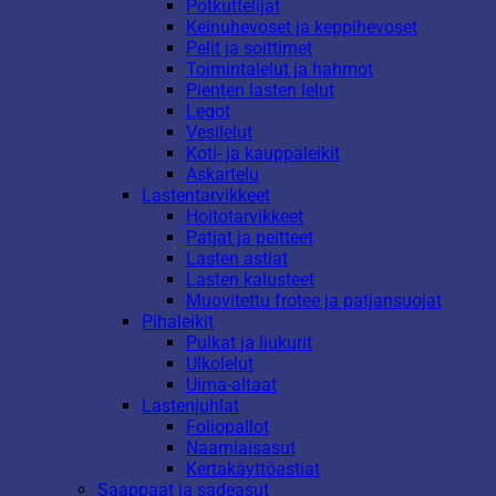
Potkuttelijat
Keinuhevoset ja keppihevoset
Pelit ja soittimet
Toimintalelut ja hahmot
Pienten lasten lelut
Legot
Vesilelut
Koti- ja kauppaleikit
Askartelu
Lastentarvikkeet
Hoitotarvikkeet
Patjat ja peitteet
Lasten astiat
Lasten kalusteet
Muovitettu frotee ja patjansuojat
Pihaleikit
Pulkat ja liukurit
Ulkolelut
Uima-altaat
Lastenjuhlat
Foliopallot
Naamiaisasut
Kertakäyttöastiat
Saappaat ja sadeasut