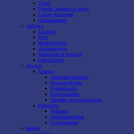
Tuolit
Pöydät, lipastot ja hyllyt
Lasten kalusteet
Ulkokalusteet
Säilytys
Laatikot
Korit
Kenkätelineet
Vaatesäilytys
Vesiastiat ja ämpärit
Piensäilytys
Siivous
Siivous
Jätteiden käsittely
Siivousvälineet
Pyykkihuolto
Kunnossapito
Parveke- ja kynnysmatot
Pienrauta
Työkalut
Sähkötarvikkeet
Turvatuotteet
Keittiö