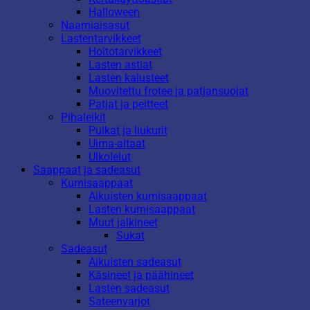
Halloween
Naamiaisasut
Lastentarvikkeet
Hoitotarvikkeet
Lasten astiat
Lasten kalusteet
Muovitettu frotee ja patjansuojat
Patjat ja peitteet
Pihaleikit
Pulkat ja liukurit
Uima-altaat
Ulkolelut
Saappaat ja sadeasut
Kumisaappaat
Aikuisten kumisaappaat
Lasten kumisaappaat
Muut jalkineet
Sukat
Sadeasut
Aikuisten sadeasut
Käsineet ja päähineet
Lasten sadeasut
Sateenvarjot