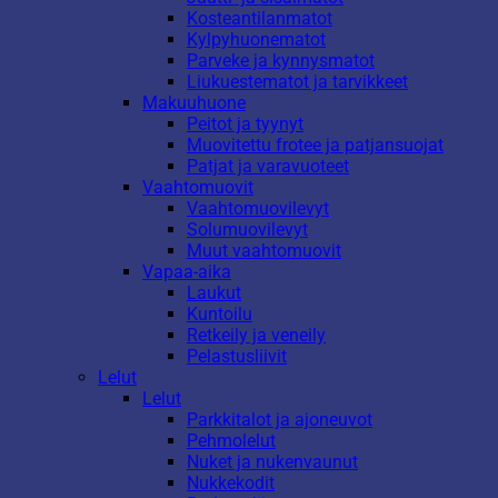
Kosteantilanmatot
Kylpyhuonematot
Parveke ja kynnysmatot
Liukuestematot ja tarvikkeet
Makuuhuone
Peitot ja tyynyt
Muovitettu frotee ja patjansuojat
Patjat ja varavuoteet
Vaahtomuovit
Vaahtomuovilevyt
Solumuovilevyt
Muut vaahtomuovit
Vapaa-aika
Laukut
Kuntoilu
Retkeily ja veneily
Pelastusliivit
Lelut
Lelut
Parkkitalot ja ajoneuvot
Pehmolelut
Nuket ja nukenvaunut
Nukkekodit