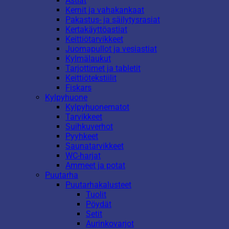
Astiat
Kernit ja vahakankaat
Pakastus- ja säilytysrasiat
Kertakäyttöastiat
Keittiötarvikkeet
Juomapullot ja vesiastiat
Kylmälaukut
Tarjottimet ja tabletit
Keittiötekstiilit
Fiskars
Kylpyhuone
Kylpyhuonematot
Tarvikkeet
Suihkuverhot
Pyyhkeet
Saunatarvikkeet
WC-harjat
Ammeet ja potat
Puutarha
Puutarhakalusteet
Tuolit
Pöydät
Setit
Aurinkovarjot