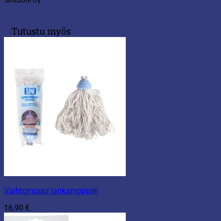
Sinituote Oy
Tutustu myös
Vaihtomoppi lankamoppiin
16,90
€