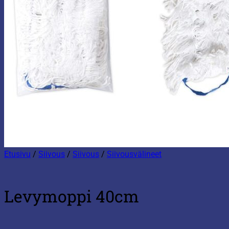
Etusivu
/
Siivous
/
Siivous
/
Siivousvälineet
Levymoppi 40cm