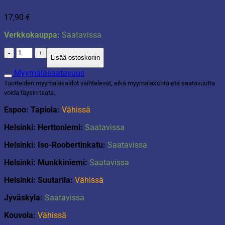
17,90
€
Verkkokauppa:
Saatavissa
Levymoppi
Lisää ostoskoriin
40cm
määrä
Myymäläsaatavuus
Tuotteiden myymäläsaldot vaihtelevat, eikä myymäläkohtaista saatavuutta
voida täysin taata.
Espoo: Tapiola:
Vähissä
Helsinki: Herttoniemi:
Saatavissa
Helsinki: Iso-Roobertinkatu:
Saatavissa
Helsinki: Munkkiniemi:
Saatavissa
Helsinki: Suutarila:
Vähissä
Jyväskyla:
Saatavissa
Kouvola:
Vähissä