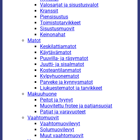
Valosarjat ja sisustusvalot
Kranssit
Piensisustus
Toimistotarvikkeet
Sisustusmuovit
Keinonahat
Matot
Keskilattiamatot
Käytävämatot
Puuvilla- ja räsymatot
Juutti- ja sisalmatot
Kosteantilanmatot
Kylpyhuonematot
Parveke ja kynnysmatot
Liukuestematot ja tarvikkeet
Makuuhuone
Peitot ja tyynyt
Muovitettu frotee ja patjansuojat
Patjat ja varavuoteet
Vaahtomuovit
Vaahtomuovilevyt
Solumuovilevyt
Muut vaahtomuovit