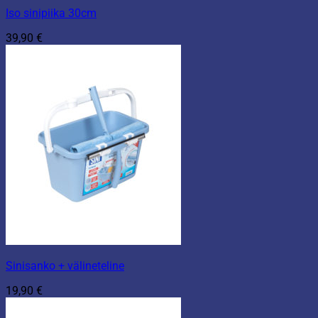
Iso sinipiika 30cm
39,90
€
Sinisanko + välineteline
19,90
€