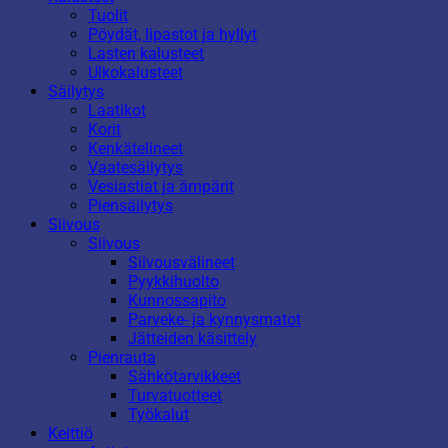
Tuolit
Pöydät, lipastot ja hyllyt
Lasten kalusteet
Ulkokalusteet
Säilytys
Laatikot
Korit
Kenkätelineet
Vaatesäilytys
Vesiastiat ja ämpärit
Piensäilytys
Siivous
Siivous
Siivousvälineet
Pyykkihuolto
Kunnossapito
Parveke- ja kynnysmatot
Jätteiden käsittely
Pienrauta
Sähkötarvikkeet
Turvatuotteet
Työkalut
Keittiö