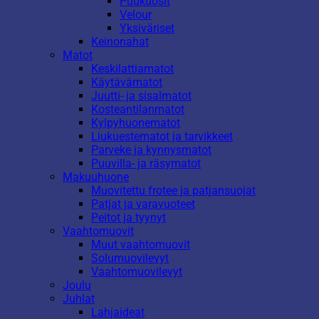
Puukuosit
Velour
Yksiväriset
Keinonahat
Matot
Keskilattiamatot
Käytävämatot
Juutti- ja sisalmatot
Kosteantilanmatot
Kylpyhuonematot
Liukuestematot ja tarvikkeet
Parveke ja kynnysmatot
Puuvilla- ja räsymatot
Makuuhuone
Muovitettu frotee ja patjansuojat
Patjat ja varavuoteet
Peitot ja tyynyt
Vaahtomuovit
Muut vaahtomuovit
Solumuovilevyt
Vaahtomuovilevyt
Joulu
Juhlat
Lahjaideat