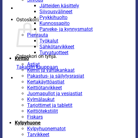
Jätteiden käsittely
Siivousvälineet
Pyykkihuolto
Ostoskori
Kunnossapito
Parveke- ja kynnysmatot
Pienrauta
Työkalut
Sähkötarvikkeet
Turvatuotteet
Ostoskori on tyhjä.
Keittiö
Astiat
Takaisin kauppaan
Kernit ja vahakankaat
Pakastus- ja säilytysrasiat
Kertakäyttöastiat
Keittiötarvikkeet
Juomapullot ja vesiastiat
Kylmälaukut
Tarjottimet ja tabletit
Keittiötekstiilit
Fiskars
Kylpyhuone
Kylpyhuonematot
Tarvikkeet