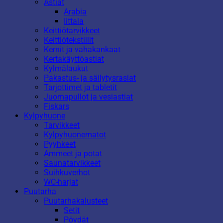
Astiat
Arabia
Iittala
Keittiötarvikkeet
Keittiötekstiilit
Kernit ja vahakankaat
Kertakäyttöastiat
Kylmälaukut
Pakastus- ja säilytysrasiat
Tarjottimet ja tabletit
Juomapullot ja vesiastiat
Fiskars
Kylpyhuone
Tarvikkeet
Kylpyhuonematot
Pyyhkeet
Ammeet ja potat
Saunatarvikkeet
Suihkuverhot
WC-harjat
Puutarha
Puutarhakalusteet
Setit
Pöydät