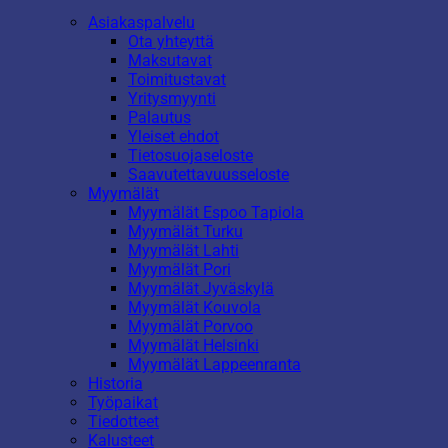
Asiakaspalvelu
Ota yhteyttä
Maksutavat
Toimitustavat
Yritysmyynti
Palautus
Yleiset ehdot
Tietosuojaseloste
Saavutettavuusseloste
Myymälät
Myymälät Espoo Tapiola
Myymälät Turku
Myymälät Lahti
Myymälät Pori
Myymälät Jyväskylä
Myymälät Kouvola
Myymälät Porvoo
Myymälät Helsinki
Myymälät Lappeenranta
Historia
Työpaikat
Tiedotteet
Kalusteet