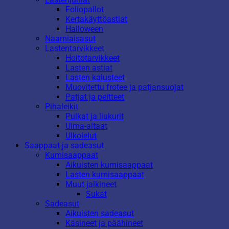
Foliopallot
Kertakäyttöastiat
Halloween
Naamiaisasut
Lastentarvikkeet
Hoitotarvikkeet
Lasten astiat
Lasten kalusteet
Muovitettu frotee ja patjansuojat
Patjat ja peitteet
Pihaleikit
Pulkat ja liukurit
Uima-altaat
Ulkolelut
Saappaat ja sadeasut
Kumisaappaat
Aikuisten kumisaappaat
Lasten kumisaappaat
Muut jalkineet
Sukat
Sadeasut
Aikuisten sadeasut
Käsineet ja päähineet