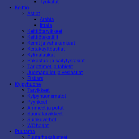
Työkalut
Keittiö
Astiat
Arabia
Iittala
Keittiötarvikkeet
Keittiötekstiilit
Kernit ja vahakankaat
Kertakäyttöastiat
Kylmälaukut
Pakastus- ja säilytysrasiat
Tarjottimet ja tabletit
Juomapullot ja vesiastiat
Fiskars
Kylpyhuone
Tarvikkeet
Kylpyhuonematot
Pyyhkeet
Ammeet ja potat
Saunatarvikkeet
Suihkuverhot
WC-harjat
Puutarha
Puutarhakalusteet