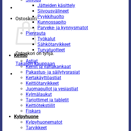
Jätteiden käsittely
Siivousvälineet
Pyykkihuolto
Ostoskori
Kunnossapito
Parveke- ja kynnysmatot
Pienrauta
Työkalut
Sähkötarvikkeet
Turvatuotteet
Ostoskori on tyhjä.
Keittiö
Astiat
Takaisin kauppaan
Kernit ja vahakankaat
Pakastus- ja säilytysrasiat
Kertakäyttöastiat
Keittiötarvikkeet
Juomapullot ja vesiastiat
Kylmälaukut
Tarjottimet ja tabletit
Keittiötekstiilit
Fiskars
Kylpyhuone
Kylpyhuonematot
Tarvikkeet