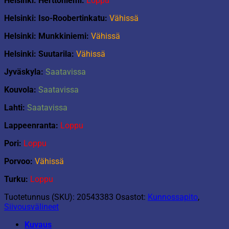
Helsinki: Herttoniemi:
Loppu
Helsinki: Iso-Roobertinkatu:
Vähissä
Helsinki: Munkkiniemi:
Vähissä
Helsinki: Suutarila:
Vähissä
Jyväskyla:
Saatavissa
Kouvola:
Saatavissa
Lahti:
Saatavissa
Lappeenranta:
Loppu
Pori:
Loppu
Porvoo:
Vähissä
Turku:
Loppu
Tuotetunnus (SKU):
20543383
Osastot:
Kunnossapito
,
Siivousvälineet
Kuvaus