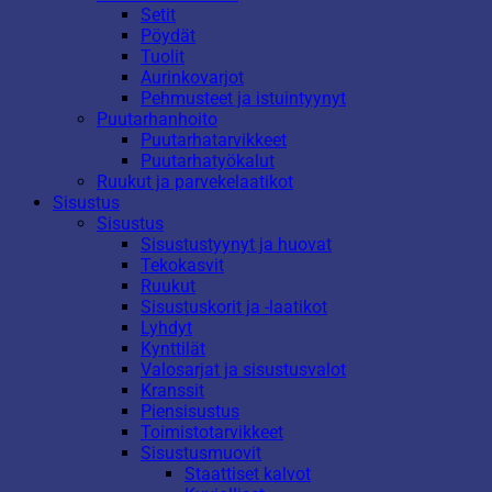
Setit
Pöydät
Tuolit
Aurinkovarjot
Pehmusteet ja istuintyynyt
Puutarhanhoito
Puutarhatarvikkeet
Puutarhatyökalut
Ruukut ja parvekelaatikot
Sisustus
Sisustus
Sisustustyynyt ja huovat
Tekokasvit
Ruukut
Sisustuskorit ja -laatikot
Lyhdyt
Kynttilät
Valosarjat ja sisustusvalot
Kranssit
Piensisustus
Toimistotarvikkeet
Sisustusmuovit
Staattiset kalvot