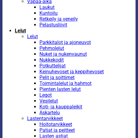
Vapaa-aika
Laukut
Kuntoilu
Retkeily ja veneily
Pelastusliivit
Lelut
Lelut
Parkkitalot ja ajoneuvot
Pehmolelut
Nuket ja nukenvaunut
Nukkekodit
Potkuttelijat
Keinuhevoset ja keppihevoset
Pelit ja soittimet
Toimintalelut ja hahmot
Pienten lasten lelut
Legot
Vesilelut
Koti- ja kauppaleikit
Askartelu
Lastentarvikkeet
Hoitotarvikkeet
Patjat ja peitteet
Lasten astiat