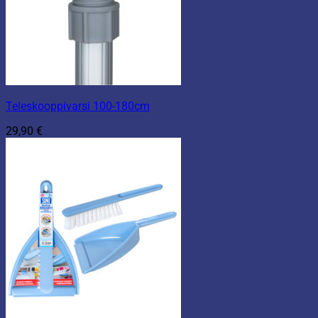
Teleskooppivarsi 100-180cm
29,90
€