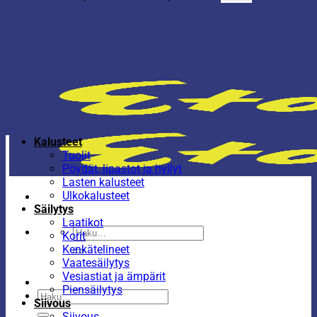
Kalusteet
Tuolit
Pöydät, lipastot ja hyllyt
Lasten kalusteet
Ulkokalusteet
Säilytys
Laatikot
Etsi:
Korit
Kenkätelineet
Vaatesäilytys
Vesiastiat ja ämpärit
Piensäilytys
Etsi:
Siivous
Siivous