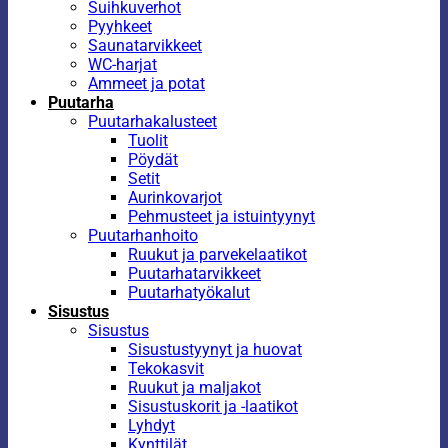
Suihkuverhot
Pyyhkeet
Saunatarvikkeet
WC-harjat
Ammeet ja potat
Puutarha
Puutarhakalusteet
Tuolit
Pöydät
Setit
Aurinkovarjot
Pehmusteet ja istuintyynyt
Puutarhanhoito
Ruukut ja parvekelaatikot
Puutarhatarvikkeet
Puutarhatyökalut
Sisustus
Sisustus
Sisustustyynyt ja huovat
Tekokasvit
Ruukut ja maljakot
Sisustuskorit ja -laatikot
Lyhdyt
Kynttilät