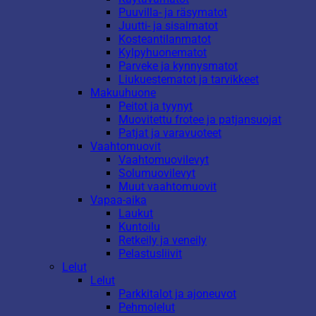
Puuvilla- ja räsymatot
Juutti- ja sisalmatot
Kosteantilanmatot
Kylpyhuonematot
Parveke ja kynnysmatot
Liukuestematot ja tarvikkeet
Makuuhuone
Peitot ja tyynyt
Muovitettu frotee ja patjansuojat
Patjat ja varavuoteet
Vaahtomuovit
Vaahtomuovilevyt
Solumuovilevyt
Muut vaahtomuovit
Vapaa-aika
Laukut
Kuntoilu
Retkeily ja veneily
Pelastusliivit
Lelut
Lelut
Parkkitalot ja ajoneuvot
Pehmolelut