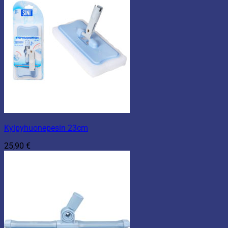
Kylpyhuonepesin 23cm
25,90
€