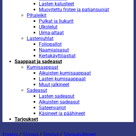
Lasten kalusteet
Muovitettu frotee ja patjansuojat
Pihaleikit
Pulkat ja liukurit
Ulkolelut
Uima-altaat
Lastenjuhlat
Foliopallot
Naamiaisasut
Kertakäyttöastiat
Saappaat ja sadeasut
Kumisaappaat
Aikuisten kumisaappaat
Lasten kumisaappaat
Muut jalkineet
Sadeasut
Lasten sadeasut
Aikuisten sadeasut
Sateenvarjot
Käsineet ja päähineet
Tarjoukset
Etusivu
/
Siivous
/
Siivous
/
Siivousvälineet