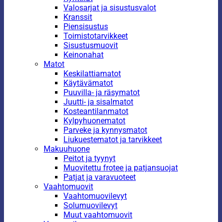
Valosarjat ja sisustusvalot
Kranssit
Piensisustus
Toimistotarvikkeet
Sisustusmuovit
Keinonahat
Matot
Keskilattiamatot
Käytävämatot
Puuvilla- ja räsymatot
Juutti- ja sisalmatot
Kosteantilanmatot
Kylpyhuonematot
Parveke ja kynnysmatot
Liukuestematot ja tarvikkeet
Makuuhuone
Peitot ja tyynyt
Muovitettu frotee ja patjansuojat
Patjat ja varavuoteet
Vaahtomuovit
Vaahtomuovilevyt
Solumuovilevyt
Muut vaahtomuovit