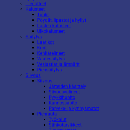
Tiedotteet
Kalusteet
Tuolit
Pöydät, lipastot ja hyllyt
Lasten kalusteet
Ulkokalusteet
Säilytys
Laatikot
Korit
Kenkätelineet
Vaatesäilytys
Vesiastiat ja ämpärit
Piensäilytys
Siivous
Siivous
Jätteiden käsittely
Siivousvälineet
Pyykkihuolto
Kunnossapito
Parveke- ja kynnysmatot
Pienrauta
Työkalut
Sähkötarvikkeet