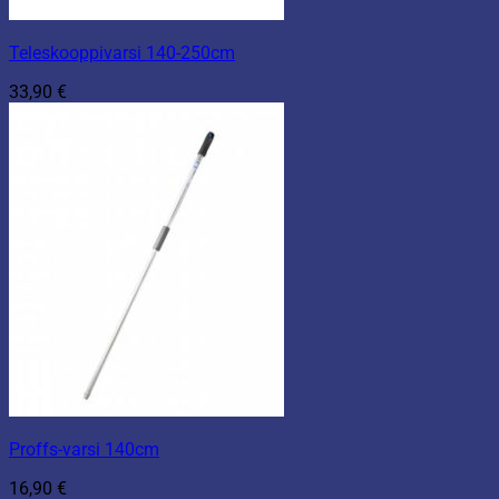
Teleskooppivarsi 140-250cm
33,90
€
Proffs-varsi 140cm
16,90
€