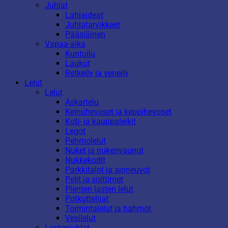
Juhlat
Lahjaideat
Juhlatarvikkeet
Pääsiäinen
Vapaa-aika
Kuntoilu
Laukut
Retkeily ja veneily
Lelut
Lelut
Askartelu
Keinuhevoset ja keppihevoset
Koti- ja kauppaleikit
Legot
Pehmolelut
Nuket ja nukenvaunut
Nukkekodit
Parkkitalot ja ajoneuvot
Pelit ja soittimet
Pienten lasten lelut
Potkuttelijat
Toimintalelut ja hahmot
Vesilelut
Lastenjuhlat