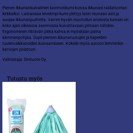
Pienen ikkunankuivaimen luonnonkumi kuivaa ikkunasi raidattoman
kirkkaiksi. Lastaosaa leveämpi kumi ylettyy lasin reunaan asti ja
suojaa ikkunanpuitteita. Varren hyvän muotoilun ansiosta kuivain on
koko ajan oikeassa asennossa kuivattavaan pintaan nähden.
Ergonominen riittävän pitkä kahva ei myöskään paina
kämmenpohjaa. Sopii pienten ikkunaruutujen ja kapeiden
tuuletusikkunoiden kuivaamiseen. Kokeile myös autoon lemminkin
karvojen poistoon.
Valmistaja: Sinituote Oy
Tutustu myös