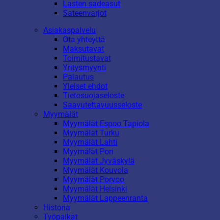
Lasten sadeasut
Sateenvarjot
Asiakaspalvelu
Ota yhteyttä
Maksutavat
Toimitustavat
Yritysmyynti
Palautus
Yleiset ehdot
Tietosuojaseloste
Saavutettavuusseloste
Myymälät
Myymälät Espoo Tapiola
Myymälät Turku
Myymälät Lahti
Myymälät Pori
Myymälät Jyväskylä
Myymälät Kouvola
Myymälät Porvoo
Myymälät Helsinki
Myymälät Lappeenranta
Historia
Työpaikat