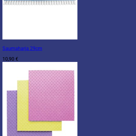
Saumaharja 29cm
10,90
€