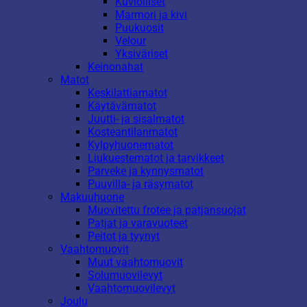
Kuviolliset
Marmori ja kivi
Puukuosit
Velour
Yksiväriset
Keinonahat
Matot
Keskilattiamatot
Käytävämatot
Juutti- ja sisalmatot
Kosteantilanmatot
Kylpyhuonematot
Liukuestematot ja tarvikkeet
Parveke ja kynnysmatot
Puuvilla- ja räsymatot
Makuuhuone
Muovitettu frotee ja patjansuojat
Patjat ja varavuoteet
Peitot ja tyynyt
Vaahtomuovit
Muut vaahtomuovit
Solumuovilevyt
Vaahtomuovilevyt
Joulu