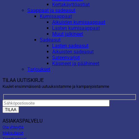
Kertakäyttöastiat
Saappaat ja sadeasut
Kumisaappaat
Aikuisten kumisaappaat
Lasten kumisaappaat
Muut jalkineet
Sadeasut
Lasten sadeasut
Aikuisten sadeasut
Sateenvarjot
Käsineet ja päähineet
Tarjoukset
TILAA UUTISKIRJE
Kuulet ensimmäisenä uutuuksistamme ja kampanjoistamme
ASIAKASPALVELU
Ota yhteyttä
Maksutavat
Toimitustavat