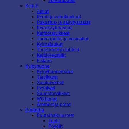
Turvatuotteet
Keittiö
Astiat
Kernit ja vahakankaat
Pakastus- ja säilytysrasiat
Kertakäyttöastiat
Keittiötarvikkeet
Juomapullot ja vesiastiat
Kylmälaukut
Tarjottimet ja tabletit
Keittiötekstiilit
Fiskars
Kylpyhuone
Kylpyhuonematot
Tarvikkeet
Suihkuverhot
Pyyhkeet
Saunatarvikkeet
WC-harjat
Ammeet ja potat
Puutarha
Puutarhakalusteet
Tuolit
Pöydät