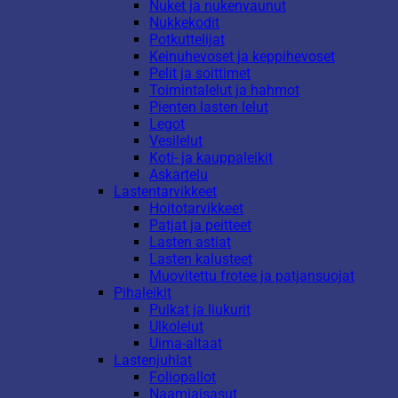
Nuket ja nukenvaunut
Nukkekodit
Potkuttelijat
Keinuhevoset ja keppihevoset
Pelit ja soittimet
Toimintalelut ja hahmot
Pienten lasten lelut
Legot
Vesilelut
Koti- ja kauppaleikit
Askartelu
Lastentarvikkeet
Hoitotarvikkeet
Patjat ja peitteet
Lasten astiat
Lasten kalusteet
Muovitettu frotee ja patjansuojat
Pihaleikit
Pulkat ja liukurit
Ulkolelut
Uima-altaat
Lastenjuhlat
Foliopallot
Naamiaisasut