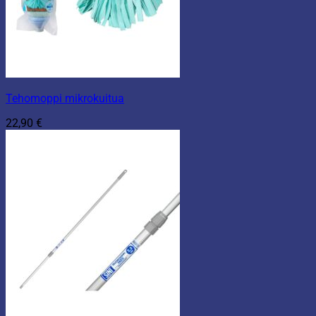
Tehomoppi mikrokuitua
22,90
€