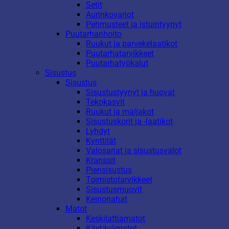
Setit
Aurinkovarjot
Pehmusteet ja istuintyynyt
Puutarhanhoito
Ruukut ja parvekelaatikot
Puutarhatarvikkeet
Puutarhatyökalut
Sisustus
Sisustus
Sisustustyynyt ja huovat
Tekokasvit
Ruukut ja maljakot
Sisustuskorit ja -laatikot
Lyhdyt
Kynttilät
Valosarjat ja sisustusvalot
Kranssit
Piensisustus
Toimistotarvikkeet
Sisustusmuovit
Keinonahat
Matot
Keskilattiamatot
Käytävämatot