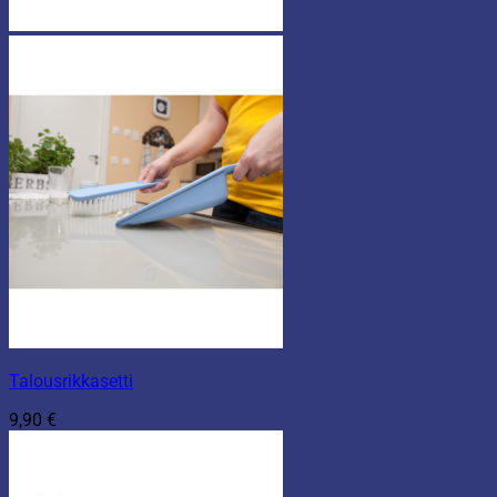
Talousrikkasetti
9,90
€