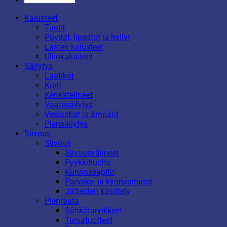
Kalusteet
Tuolit
Pöydät, lipastot ja hyllyt
Lasten kalusteet
Ulkokalusteet
Säilytys
Laatikot
Korit
Kenkätelineet
Vaatesäilytys
Vesiastiat ja ämpärit
Piensäilytys
Siivous
Siivous
Siivousvälineet
Pyykkihuolto
Kunnossapito
Parveke- ja kynnysmatot
Jätteiden käsittely
Pienrauta
Sähkötarvikkeet
Turvatuotteet