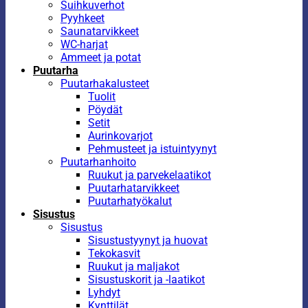
Suihkuverhot
Pyyhkeet
Saunatarvikkeet
WC-harjat
Ammeet ja potat
Puutarha
Puutarhakalusteet
Tuolit
Pöydät
Setit
Aurinkovarjot
Pehmusteet ja istuintyynyt
Puutarhanhoito
Ruukut ja parvekelaatikot
Puutarhatarvikkeet
Puutarhatyökalut
Sisustus
Sisustus
Sisustustyynyt ja huovat
Tekokasvit
Ruukut ja maljakot
Sisustuskorit ja -laatikot
Lyhdyt
Kynttilät