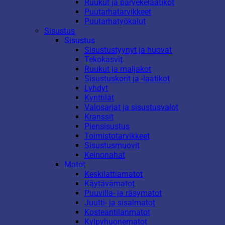
Ruukut ja parvekelaatikot
Puutarhatarvikkeet
Puutarhatyökalut
Sisustus
Sisustus
Sisustustyynyt ja huovat
Tekokasvit
Ruukut ja maljakot
Sisustuskorit ja -laatikot
Lyhdyt
Kynttilät
Valosarjat ja sisustusvalot
Kranssit
Piensisustus
Toimistotarvikkeet
Sisustusmuovit
Keinonahat
Matot
Keskilattiamatot
Käytävämatot
Puuvilla- ja räsymatot
Juutti- ja sisalmatot
Kosteantilanmatot
Kylpyhuonematot