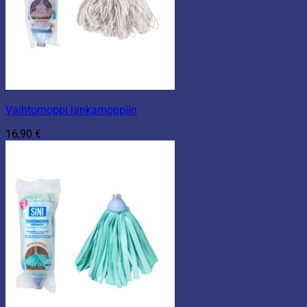
Vaihtomoppi lankamoppiin
16,90
€