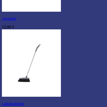
Jynssäri
12,90
€
Lakaisuharja