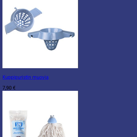
Kuppipuristin muovia
7,90
€