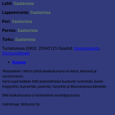
Lahti:
Saatavissa
Lappeenranta:
Saatavissa
Pori:
Saatavissa
Porvoo:
Saatavissa
Turku:
Saatavissa
Tuotetunnus (SKU):
20543125
Osastot:
Kunnossapito
,
Siivousvälineet
Kuvaus
Yksiosainen 140cm pitkä lasukuituvarsi on kevyt, kestävä ja
ruostumaton.
Varsi sopii kaikkiin SINI-järjestelmään kuuluviin tuotteisiin, kuten
moppeihin, kuivaimiin, pesimiin, harjoihin ja ikkunanpesuvälineisiin.
SINI lasikuituvarsi on kotimainen avainlipputuote.
Valmistaja: Sinituote Oy