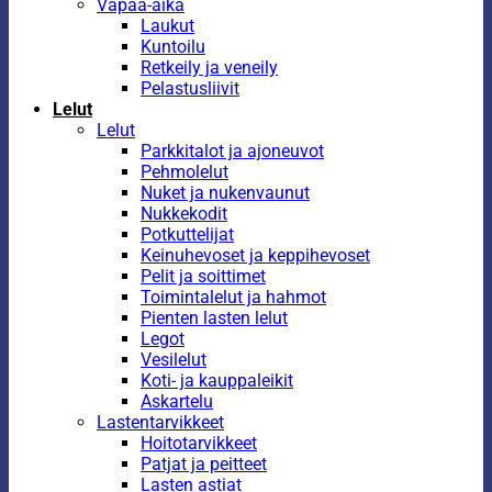
Vapaa-aika
Laukut
Kuntoilu
Retkeily ja veneily
Pelastusliivit
Lelut
Lelut
Parkkitalot ja ajoneuvot
Pehmolelut
Nuket ja nukenvaunut
Nukkekodit
Potkuttelijat
Keinuhevoset ja keppihevoset
Pelit ja soittimet
Toimintalelut ja hahmot
Pienten lasten lelut
Legot
Vesilelut
Koti- ja kauppaleikit
Askartelu
Lastentarvikkeet
Hoitotarvikkeet
Patjat ja peitteet
Lasten astiat