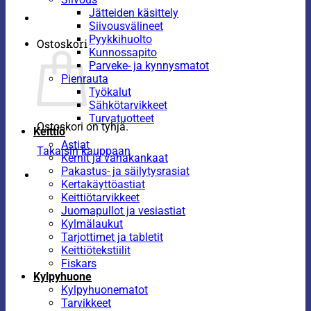
Jätteiden käsittely
Siivousvälineet
Pyykkihuolto
Ostoskori
Kunnossapito
Parveke- ja kynnysmatot
Pienrauta
Työkalut
Sähkötarvikkeet
Turvatuotteet
Ostoskori on tyhjä.
Keittiö
Astiat
Takaisin kauppaan
Kernit ja vahakankaat
Pakastus- ja säilytysrasiat
Kertakäyttöastiat
Keittiötarvikkeet
Juomapullot ja vesiastiat
Kylmälaukut
Tarjottimet ja tabletit
Keittiötekstiilit
Fiskars
Kylpyhuone
Kylpyhuonematot
Tarvikkeet