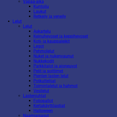
Vapaa-aika
Kuntoilu
Laukut
Retkeily ja veneily
Lelut
Lelut
Askartelu
Keinuhevoset ja keppihevoset
Koti- ja kauppaleikit
Legot
Pehmolelut
Nuket ja nukenvaunut
Nukkekodit
Parkkitalot ja ajoneuvot
Pelit ja soittimet
Pienten lasten lelut
Potkuttelijat
Toimintalelut ja hahmot
Vesilelut
Lastenjuhlat
Foliopallot
Kertakäyttöastiat
Halloween
Naamiaisasut