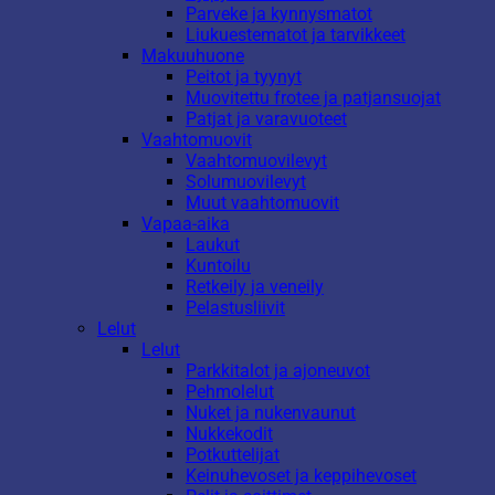
Parveke ja kynnysmatot
Liukuestematot ja tarvikkeet
Makuuhuone
Peitot ja tyynyt
Muovitettu frotee ja patjansuojat
Patjat ja varavuoteet
Vaahtomuovit
Vaahtomuovilevyt
Solumuovilevyt
Muut vaahtomuovit
Vapaa-aika
Laukut
Kuntoilu
Retkeily ja veneily
Pelastusliivit
Lelut
Lelut
Parkkitalot ja ajoneuvot
Pehmolelut
Nuket ja nukenvaunut
Nukkekodit
Potkuttelijat
Keinuhevoset ja keppihevoset