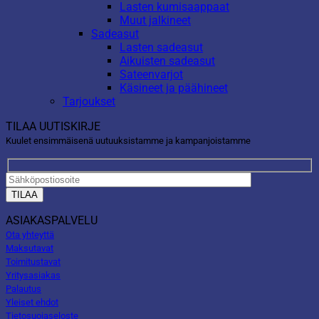
Lasten kumisaappaat
Muut jalkineet
Sadeasut
Lasten sadeasut
Aikuisten sadeasut
Sateenvarjot
Käsineet ja päähineet
Tarjoukset
TILAA UUTISKIRJE
Kuulet ensimmäisenä uutuuksistamme ja kampanjoistamme
ASIAKASPALVELU
Ota yhteyttä
Maksutavat
Toimitustavat
Yritysasiakas
Palautus
Yleiset ehdot
Tietosuojaseloste