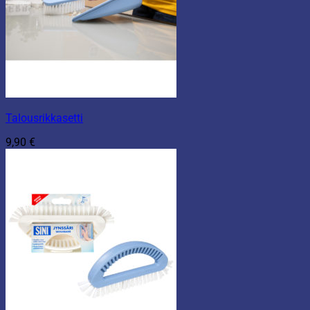
Talousrikkasetti
9,90
€