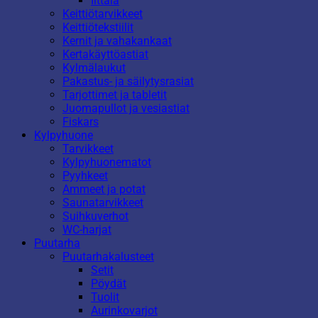
Iittala
Keittiötarvikkeet
Keittiötekstiilit
Kernit ja vahakankaat
Kertakäyttöastiat
Kylmälaukut
Pakastus- ja säilytysrasiat
Tarjottimet ja tabletit
Juomapullot ja vesiastiat
Fiskars
Kylpyhuone
Tarvikkeet
Kylpyhuonematot
Pyyhkeet
Ammeet ja potat
Saunatarvikkeet
Suihkuverhot
WC-harjat
Puutarha
Puutarhakalusteet
Setit
Pöydät
Tuolit
Aurinkovarjot