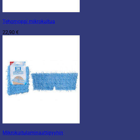
Tehomoppi mikrokuitua
22,90
€
Mikrokuitulaminaattipyyhin