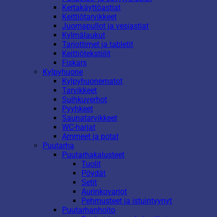
Kertakäyttöastiat
Keittiötarvikkeet
Juomapullot ja vesiastiat
Kylmälaukut
Tarjottimet ja tabletit
Keittiötekstiilit
Fiskars
Kylpyhuone
Kylpyhuonematot
Tarvikkeet
Suihkuverhot
Pyyhkeet
Saunatarvikkeet
WC-harjat
Ammeet ja potat
Puutarha
Puutarhakalusteet
Tuolit
Pöydät
Setit
Aurinkovarjot
Pehmusteet ja istuintyynyt
Puutarhanhoito