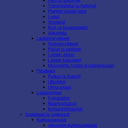
Pelit ja soittimet
Toimintalelut ja hahmot
Pienten lasten lelut
Legot
Vesilelut
Koti- ja kauppaleikit
Askartelu
Lastentarvikkeet
Hoitotarvikkeet
Patjat ja peitteet
Lasten astiat
Lasten kalusteet
Muovitettu frotee ja patjansuojat
Pihaleikit
Pulkat ja liukurit
Ulkolelut
Uima-altaat
Lastenjuhlat
Foliopallot
Naamiaisasut
Kertakäyttöastiat
Saappaat ja sadeasut
Kumisaappaat
Aikuisten kumisaappaat