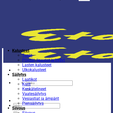
Kalusteet
Tuolit
Pöydät, lipastot ja hyllyt
Lasten kalusteet
Ulkokalusteet
Säilytys
Laatikot
Etsi:
Korit
Kenkätelineet
Vaatesäilytys
Vesiastiat ja ämpärit
Piensäilytys
Etsi:
Siivous
Siivous