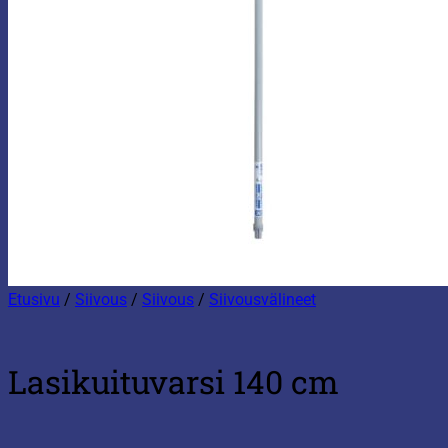
Etusivu
/
Siivous
/
Siivous
/
Siivousvälineet
Lasikuituvarsi 140 cm