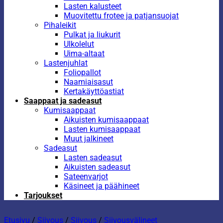
Lasten kalusteet
Muovitettu frotee ja patjansuojat
Pihaleikit
Pulkat ja liukurit
Ulkolelut
Uima-altaat
Lastenjuhlat
Foliopallot
Naamiaisasut
Kertakäyttöastiat
Saappaat ja sadeasut
Kumisaappaat
Aikuisten kumisaappaat
Lasten kumisaappaat
Muut jalkineet
Sadeasut
Lasten sadeasut
Aikuisten sadeasut
Sateenvarjot
Käsineet ja päähineet
Tarjoukset
Etusivu
/
Siivous
/
Siivous
/
Siivousvälineet