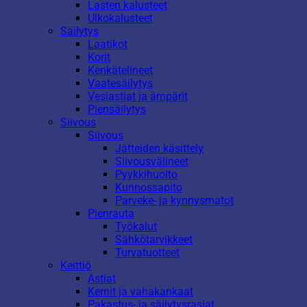
Lasten kalusteet
Ulkokalusteet
Säilytys
Laatikot
Korit
Kenkätelineet
Vaatesäilytys
Vesiastiat ja ämpärit
Piensäilytys
Siivous
Siivous
Jätteiden käsittely
Siivousvälineet
Pyykkihuolto
Kunnossapito
Parveke- ja kynnysmatot
Pienrauta
Työkalut
Sähkötarvikkeet
Turvatuotteet
Keittiö
Astiat
Kernit ja vahakankaat
Pakastus- ja säilytysrasiat