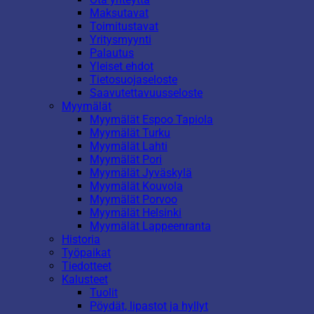
Maksutavat
Toimitustavat
Yritysmyynti
Palautus
Yleiset ehdot
Tietosuojaseloste
Saavutettavuusseloste
Myymälät
Myymälät Espoo Tapiola
Myymälät Turku
Myymälät Lahti
Myymälät Pori
Myymälät Jyväskylä
Myymälät Kouvola
Myymälät Porvoo
Myymälät Helsinki
Myymälät Lappeenranta
Historia
Työpaikat
Tiedotteet
Kalusteet
Tuolit
Pöydät, lipastot ja hyllyt