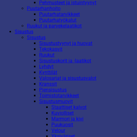
Pehmusteet ja istuintyynyt
Puutarhanhoito
Puutarhatarvikkeet
Puutarhatyökalut
Ruukut ja parvekelaatikot
Sisustus
Sisustus
Sisustustyynyt ja huovat
Tekokasvit
Ruukut
Sisustuskorit ja -laatikot
Lyhdyt
Kynttilät
Valosarjat ja sisustusvalot
Kranssit
Piensisustus
Toimistotarvikkeet
Sisustusmuovit
Staattiset kalvot
Kuviolliset
Marmori ja kivi
Puukuosit
Velour
Yksiväriset