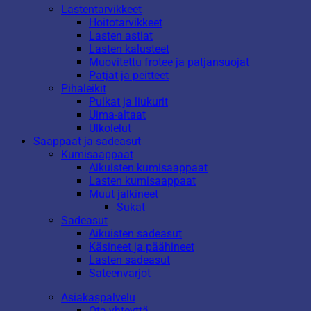
Lastentarvikkeet
Hoitotarvikkeet
Lasten astiat
Lasten kalusteet
Muovitettu frotee ja patjansuojat
Patjat ja peitteet
Pihaleikit
Pulkat ja liukurit
Uima-altaat
Ulkolelut
Saappaat ja sadeasut
Kumisaappaat
Aikuisten kumisaappaat
Lasten kumisaappaat
Muut jalkineet
Sukat
Sadeasut
Aikuisten sadeasut
Käsineet ja päähineet
Lasten sadeasut
Sateenvarjot
Asiakaspalvelu
Ota yhteyttä