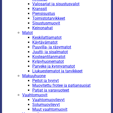
Valosarjat ja sisustusvalot
Kranssit
Piensisustus
Toimistotarvikkeet
Sisustusmuovit
Keinonahat
Matot
Keskilattiamatot
Käytävämatot
Puuvilla- ja räsymatot
Juutti- ja sisalmatot
Kosteantilanmatot
Kylpyhuonematot
Parveke ja kynnysmatot
Liukuestematot ja tarvikkeet
Makuuhuone
Peitot ja tyynyt
Muovitettu frotee ja patjansuojat
Patjat ja varavuoteet
Vaahtomuovit
Vaahtomuovilevyt
Solumuovilevyt
Muut vaahtomuovit