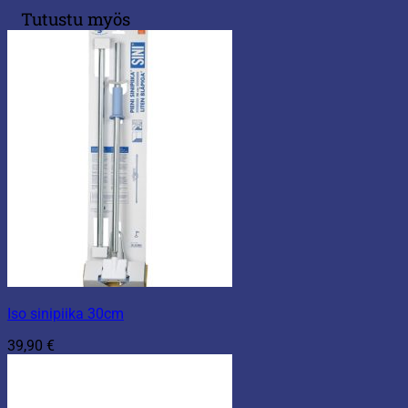
Tutustu myös
Iso sinipiika 30cm
39,90
€