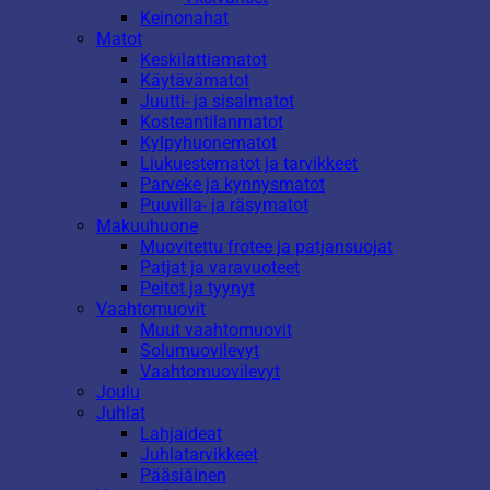
Keinonahat
Matot
Keskilattiamatot
Käytävämatot
Juutti- ja sisalmatot
Kosteantilanmatot
Kylpyhuonematot
Liukuestematot ja tarvikkeet
Parveke ja kynnysmatot
Puuvilla- ja räsymatot
Makuuhuone
Muovitettu frotee ja patjansuojat
Patjat ja varavuoteet
Peitot ja tyynyt
Vaahtomuovit
Muut vaahtomuovit
Solumuovilevyt
Vaahtomuovilevyt
Joulu
Juhlat
Lahjaideat
Juhlatarvikkeet
Pääsiäinen