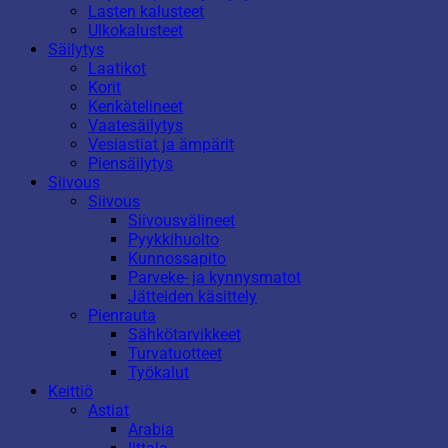
Lasten kalusteet
Ulkokalusteet
Säilytys
Laatikot
Korit
Kenkätelineet
Vaatesäilytys
Vesiastiat ja ämpärit
Piensäilytys
Siivous
Siivous
Siivousvälineet
Pyykkihuolto
Kunnossapito
Parveke- ja kynnysmatot
Jätteiden käsittely
Pienrauta
Sähkötarvikkeet
Turvatuotteet
Työkalut
Keittiö
Astiat
Arabia