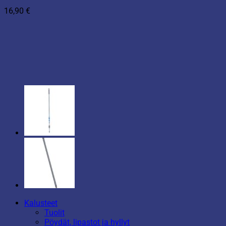
16,90
€
Kalusteet
Tuolit
Pöydät, lipastot ja hyllyt