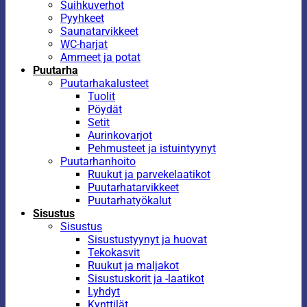
Suihkuverhot
Pyyhkeet
Saunatarvikkeet
WC-harjat
Ammeet ja potat
Puutarha
Puutarhakalusteet
Tuolit
Pöydät
Setit
Aurinkovarjot
Pehmusteet ja istuintyynyt
Puutarhanhoito
Ruukut ja parvekelaatikot
Puutarhatarvikkeet
Puutarhatyökalut
Sisustus
Sisustus
Sisustustyynyt ja huovat
Tekokasvit
Ruukut ja maljakot
Sisustuskorit ja -laatikot
Lyhdyt
Kynttilät