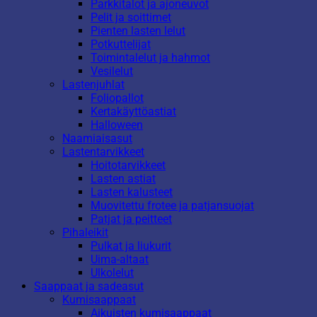
Parkkitalot ja ajoneuvot
Pelit ja soittimet
Pienten lasten lelut
Potkuttelijat
Toimintalelut ja hahmot
Vesilelut
Lastenjuhlat
Foliopallot
Kertakäyttöastiat
Halloween
Naamiaisasut
Lastentarvikkeet
Hoitotarvikkeet
Lasten astiat
Lasten kalusteet
Muovitettu frotee ja patjansuojat
Patjat ja peitteet
Pihaleikit
Pulkat ja liukurit
Uima-altaat
Ulkolelut
Saappaat ja sadeasut
Kumisaappaat
Aikuisten kumisaappaat