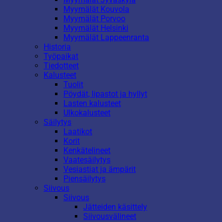
Myymälät Kouvola
Myymälät Porvoo
Myymälät Helsinki
Myymälät Lappeenranta
Historia
Työpaikat
Tiedotteet
Kalusteet
Tuolit
Pöydät, lipastot ja hyllyt
Lasten kalusteet
Ulkokalusteet
Säilytys
Laatikot
Korit
Kenkätelineet
Vaatesäilytys
Vesiastiat ja ämpärit
Piensäilytys
Siivous
Siivous
Jätteiden käsittely
Siivousvälineet