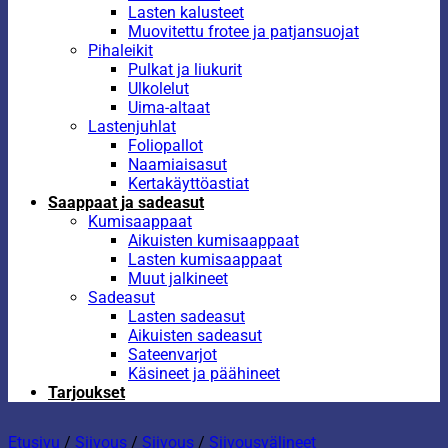
Lasten kalusteet
Muovitettu frotee ja patjansuojat
Pihaleikit
Pulkat ja liukurit
Ulkolelut
Uima-altaat
Lastenjuhlat
Foliopallot
Naamiaisasut
Kertakäyttöastiat
Saappaat ja sadeasut
Kumisaappaat
Aikuisten kumisaappaat
Lasten kumisaappaat
Muut jalkineet
Sadeasut
Lasten sadeasut
Aikuisten sadeasut
Sateenvarjot
Käsineet ja päähineet
Tarjoukset
Etusivu
/
Siivous
/
Siivous
/
Siivousvälineet