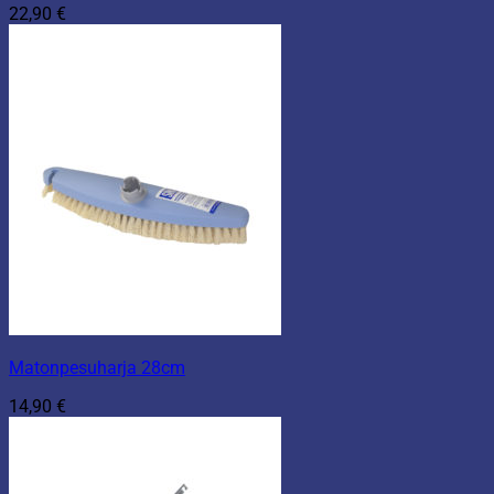
22,90
€
Matonpesuharja 28cm
14,90
€