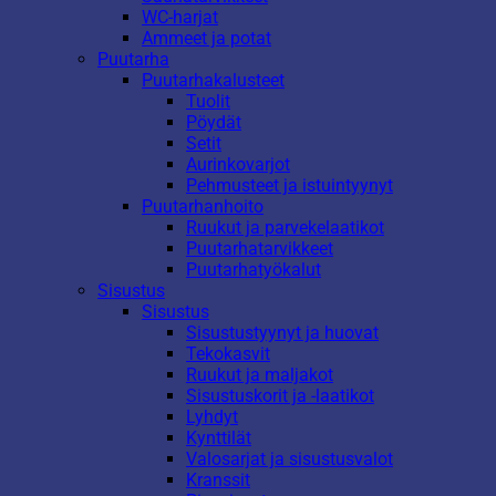
WC-harjat
Ammeet ja potat
Puutarha
Puutarhakalusteet
Tuolit
Pöydät
Setit
Aurinkovarjot
Pehmusteet ja istuintyynyt
Puutarhanhoito
Ruukut ja parvekelaatikot
Puutarhatarvikkeet
Puutarhatyökalut
Sisustus
Sisustus
Sisustustyynyt ja huovat
Tekokasvit
Ruukut ja maljakot
Sisustuskorit ja -laatikot
Lyhdyt
Kynttilät
Valosarjat ja sisustusvalot
Kranssit