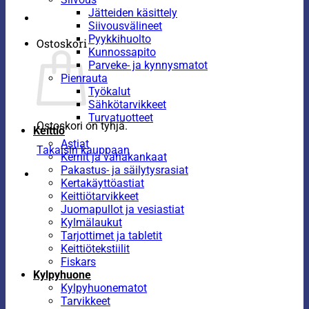
Jätteiden käsittely
Siivousvälineet
Pyykkihuolto
Ostoskori
Kunnossapito
Parveke- ja kynnysmatot
Pienrauta
Työkalut
Sähkötarvikkeet
Turvatuotteet
Ostoskori on tyhjä.
Keittiö
Astiat
Takaisin kauppaan
Kernit ja vahakankaat
Pakastus- ja säilytysrasiat
Kertakäyttöastiat
Keittiötarvikkeet
Juomapullot ja vesiastiat
Kylmälaukut
Tarjottimet ja tabletit
Keittiötekstiilit
Fiskars
Kylpyhuone
Kylpyhuonematot
Tarvikkeet