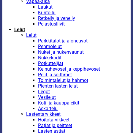
Vapaa-aika
Laukut
Kuntoilu
Retkeily ja veneily
Pelastusliivit
Lelut
Lelut
Parkkitalot ja ajoneuvot
Pehmolelut
Nuket ja nukenvaunut
Nukkekodit
Potkuttelijat
Keinuhevoset ja keppihevoset
Pelit ja soittimet
Toimintalelut ja hahmot
Pienten lasten lelut
Legot
Vesilelut
Koti- ja kauppaleikit
Askartelu
Lastentarvikkeet
Hoitotarvikkeet
Patjat ja peitteet
Lasten astiat