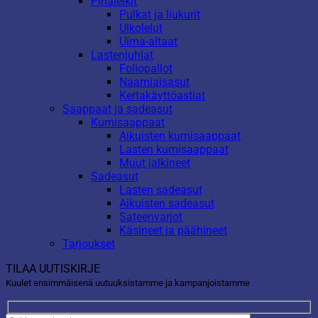
Pihaleikit
Pulkat ja liukurit
Ulkolelut
Uima-altaat
Lastenjuhlat
Foliopallot
Naamiaisasut
Kertakäyttöastiat
Saappaat ja sadeasut
Kumisaappaat
Aikuisten kumisaappaat
Lasten kumisaappaat
Muut jalkineet
Sadeasut
Lasten sadeasut
Aikuisten sadeasut
Sateenvarjot
Käsineet ja päähineet
Tarjoukset
TILAA UUTISKIRJE
Kuulet ensimmäisenä uutuuksistamme ja kampanjoistamme