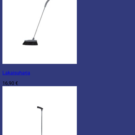
Lakaisuharja
16,90
€