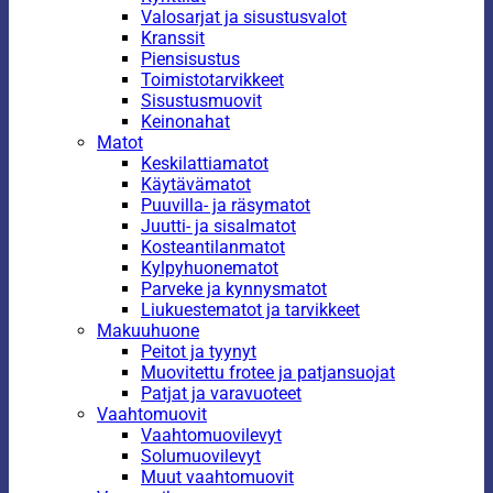
Valosarjat ja sisustusvalot
Kranssit
Piensisustus
Toimistotarvikkeet
Sisustusmuovit
Keinonahat
Matot
Keskilattiamatot
Käytävämatot
Puuvilla- ja räsymatot
Juutti- ja sisalmatot
Kosteantilanmatot
Kylpyhuonematot
Parveke ja kynnysmatot
Liukuestematot ja tarvikkeet
Makuuhuone
Peitot ja tyynyt
Muovitettu frotee ja patjansuojat
Patjat ja varavuoteet
Vaahtomuovit
Vaahtomuovilevyt
Solumuovilevyt
Muut vaahtomuovit