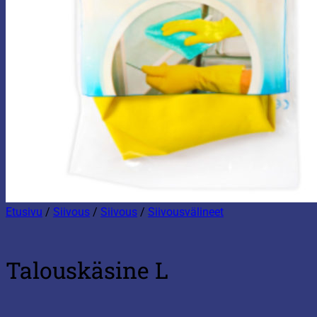
Etusivu
/
Siivous
/
Siivous
/
Siivousvälineet
Talouskäsine L