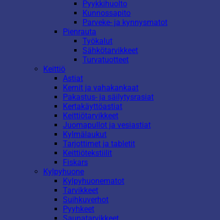
Pyykkihuolto
Kunnossapito
Parveke- ja kynnysmatot
Pienrauta
Työkalut
Sähkötarvikkeet
Turvatuotteet
Keittiö
Astiat
Kernit ja vahakankaat
Pakastus- ja säilytysrasiat
Kertakäyttöastiat
Keittiötarvikkeet
Juomapullot ja vesiastiat
Kylmälaukut
Tarjottimet ja tabletit
Keittiötekstiilit
Fiskars
Kylpyhuone
Kylpyhuonematot
Tarvikkeet
Suihkuverhot
Pyyhkeet
Saunatarvikkeet