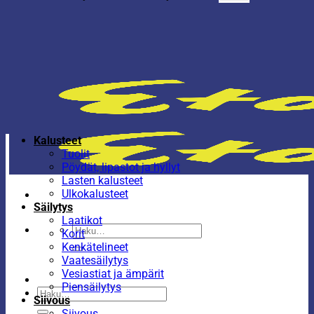
Kalusteet
Tuolit
Pöydät, lipastot ja hyllyt
Lasten kalusteet
Ulkokalusteet
Säilytys
Laatikot
Etsi:
Korit
Kenkätelineet
Vaatesäilytys
Vesiastiat ja ämpärit
Piensäilytys
Etsi:
Siivous
Siivous