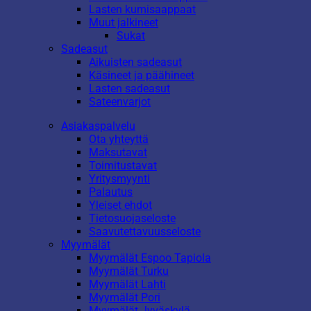
Lasten kumisaappaat
Muut jalkineet
Sukat
Sadeasut
Aikuisten sadeasut
Käsineet ja päähineet
Lasten sadeasut
Sateenvarjot
Asiakaspalvelu
Ota yhteyttä
Maksutavat
Toimitustavat
Yritysmyynti
Palautus
Yleiset ehdot
Tietosuojaseloste
Saavutettavuusseloste
Myymälät
Myymälät Espoo Tapiola
Myymälät Turku
Myymälät Lahti
Myymälät Pori
Myymälät Jyväskylä