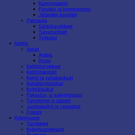
Kunnossapito
Parveke- ja kynnysmatot
Jätteiden käsittely
Pienrauta
Sähkötarvikkeet
Turvatuotteet
Työkalut
Keittiö
Astiat
Arabia
Iittala
Keittiötarvikkeet
Keittiötekstiilit
Kernit ja vahakankaat
Kertakäyttöastiat
Kylmälaukut
Pakastus- ja säilytysrasiat
Tarjottimet ja tabletit
Juomapullot ja vesiastiat
Fiskars
Kylpyhuone
Tarvikkeet
Kylpyhuonematot