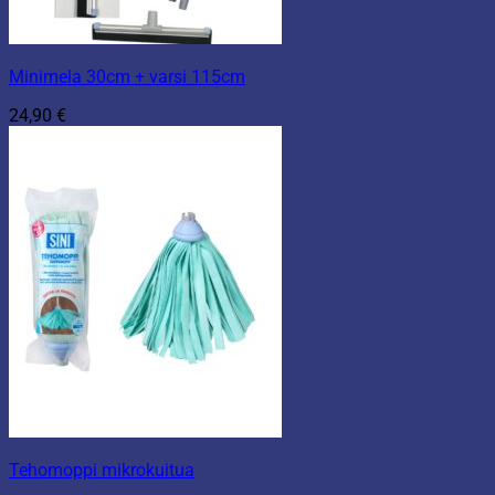
Minimela 30cm + varsi 115cm
24,90
€
Tehomoppi mikrokuitua