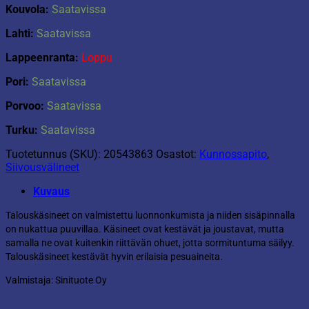
Kouvola:
Saatavissa
Lahti:
Saatavissa
Lappeenranta:
Loppu
Pori:
Saatavissa
Porvoo:
Saatavissa
Turku:
Saatavissa
Tuotetunnus (SKU):
20543863
Osastot:
Kunnossapito
,
Siivousvälineet
Kuvaus
Talouskäsineet on valmistettu luonnonkumista ja niiden sisäpinnalla
on nukattua puuvillaa. Käsineet ovat kestävät ja joustavat, mutta
samalla ne ovat kuitenkin riittävän ohuet, jotta sormituntuma säilyy.
Talouskäsineet kestävät hyvin erilaisia pesuaineita.
Valmistaja: Sinituote Oy