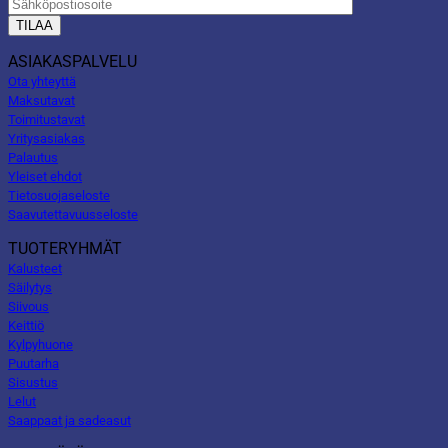
ASIAKASPALVELU
Ota yhteyttä
Maksutavat
Toimitustavat
Yritysasiakas
Palautus
Yleiset ehdot
Tietosuojaseloste
Saavutettavuusseloste
TUOTERYHMÄT
Kalusteet
Säilytys
Siivous
Keittiö
Kylpyhuone
Puutarha
Sisustus
Lelut
Saappaat ja sadeasut