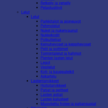
Retkeily ja veneily
Pelastusliivit
Lelut
Lelut
Parkkitalot ja ajoneuvot
Pehmolelut
Nuket ja nukenvaunut
Nukkekodit
Potkuttelijat
Keinuhevoset ja keppihevoset
Pelit ja soittimet
Toimintalelut ja hahmot
Pienten lasten lelut
Legot
Vesilelut
Koti- ja kauppaleikit
Askartelu
Lastentarvikkeet
Hoitotarvikkeet
Patjat ja peitteet
Lasten astiat
Lasten kalusteet
Muovitettu frotee ja patjansuojat