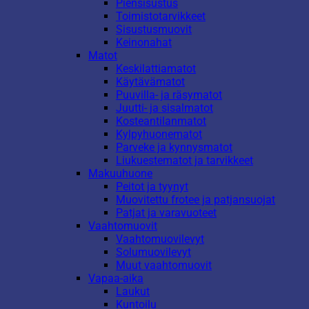
Piensisustus
Toimistotarvikkeet
Sisustusmuovit
Keinonahat
Matot
Keskilattiamatot
Käytävämatot
Puuvilla- ja räsymatot
Juutti- ja sisalmatot
Kosteantilanmatot
Kylpyhuonematot
Parveke ja kynnysmatot
Liukuestematot ja tarvikkeet
Makuuhuone
Peitot ja tyynyt
Muovitettu frotee ja patjansuojat
Patjat ja varavuoteet
Vaahtomuovit
Vaahtomuovilevyt
Solumuovilevyt
Muut vaahtomuovit
Vapaa-aika
Laukut
Kuntoilu