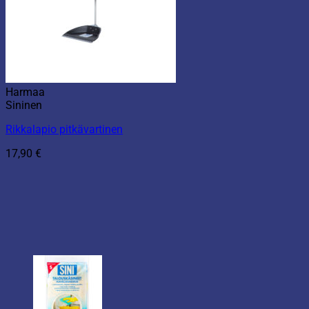
Harmaa
Sininen
Rikkalapio pitkävartinen
17,90
€