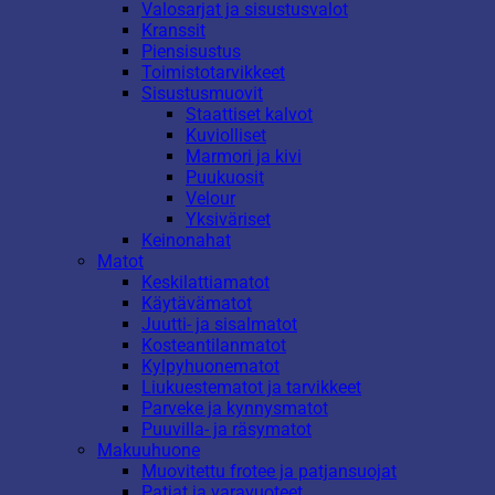
Valosarjat ja sisustusvalot
Kranssit
Piensisustus
Toimistotarvikkeet
Sisustusmuovit
Staattiset kalvot
Kuviolliset
Marmori ja kivi
Puukuosit
Velour
Yksiväriset
Keinonahat
Matot
Keskilattiamatot
Käytävämatot
Juutti- ja sisalmatot
Kosteantilanmatot
Kylpyhuonematot
Liukuestematot ja tarvikkeet
Parveke ja kynnysmatot
Puuvilla- ja räsymatot
Makuuhuone
Muovitettu frotee ja patjansuojat
Patjat ja varavuoteet