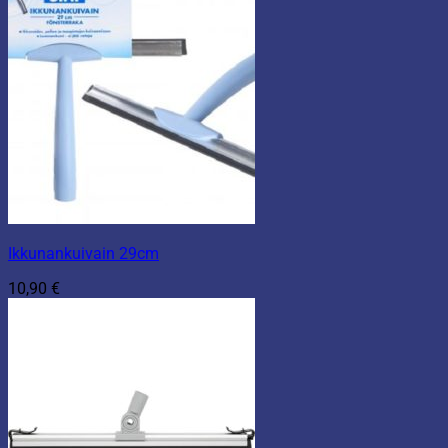
Ikkunankuivain 29cm
10,90
€