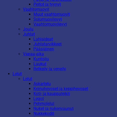
Peitot ja tyynyt
Vaahtomuovit
Muut vaahtomuovit
Solumuovilevyt
Vaahtomuovilevyt
Joulu
Juhlat
Lahjaideat
Juhlatarvikkeet
Pääsiäinen
Vapaa-aika
Kuntoilu
Laukut
Retkeily ja veneily
Lelut
Lelut
Askartelu
Keinuhevoset ja keppihevoset
Koti- ja kauppaleikit
Legot
Pehmolelut
Nuket ja nukenvaunut
Nukkekodit