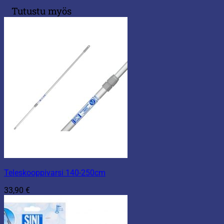
Tutustu myös
Teleskooppivarsi 140-250cm
33,90
€