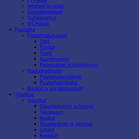
Pyyhkeet
Ammeet ja potat
Saunatarvikkeet
Suihkuverhot
WC-harjat
Puutarha
Puutarhakalusteet
Setit
Pöydät
Tuolit
Aurinkovarjot
Pehmusteet ja istuintyynyt
Puutarhanhoito
Puutarhatarvikkeet
Puutarhatyökalut
Ruukut ja parvekelaatikot
Sisustus
Sisustus
Sisustustyynyt ja huovat
Tekokasvit
Ruukut
Sisustuskorit ja -laatikot
Lyhdyt
Kynttilät