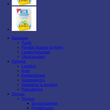
Kalusteet
Tuolit
Pöydät, lipastot ja hyllyt
Lasten kalusteet
Ulkokalusteet
Säilytys
Laatikot
Korit
Kenkätelineet
Vaatesäilytys
Vesiastiat ja ämpärit
Piensäilytys
Siivous
Siivous
Siivousvälineet
Pyykkihuolto