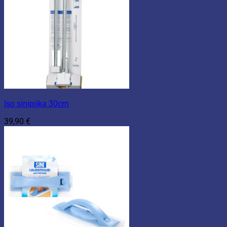
Iso sinipiika 30cm
39,90
€