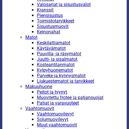
Valosarjat ja sisustusvalot
Kranssit
Piensisustus
Toimistotarvikkeet
Sisustusmuovit
Keinonahat
Matot
Keskilattiamatot
Käytävämatot
Puuvilla- ja räsymatot
Juutti- ja sisalmatot
Kosteantilanmatot
Kylpyhuonematot
Parveke ja kynnysmatot
Liukuestematot ja tarvikkeet
Makuuhuone
Peitot ja tyynyt
Muovitettu frotee ja patjansuojat
Patjat ja varavuoteet
Vaahtomuovit
Vaahtomuovilevyt
Solumuovilevyt
Muut vaahtomuovit