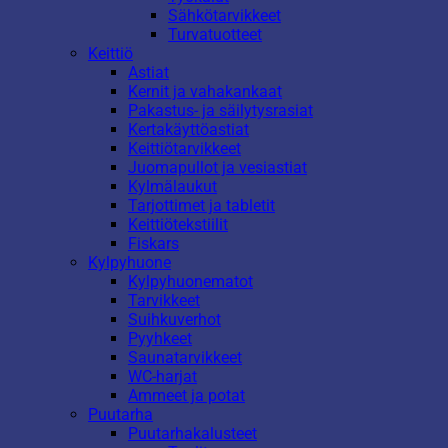
Sähkötarvikkeet
Turvatuotteet
Keittiö
Astiat
Kernit ja vahakankaat
Pakastus- ja säilytysrasiat
Kertakäyttöastiat
Keittiötarvikkeet
Juomapullot ja vesiastiat
Kylmälaukut
Tarjottimet ja tabletit
Keittiötekstiilit
Fiskars
Kylpyhuone
Kylpyhuonematot
Tarvikkeet
Suihkuverhot
Pyyhkeet
Saunatarvikkeet
WC-harjat
Ammeet ja potat
Puutarha
Puutarhakalusteet