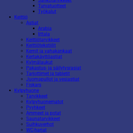
Sähkötarvikkeet
Turvatuotteet
Työkalut
Keittiö
Astiat
Arabia
Iittala
Keittiötarvikkeet
Keittiötekstiilit
Kernit ja vahakankaat
Kertakäyttöastiat
Kylmälaukut
Pakastus- ja säilytysrasiat
Tarjottimet ja tabletit
Juomapullot ja vesiastiat
Fiskars
Kylpyhuone
Tarvikkeet
Kylpyhuonematot
Pyyhkeet
Ammeet ja potat
Saunatarvikkeet
Suihkuverhot
WC-harjat