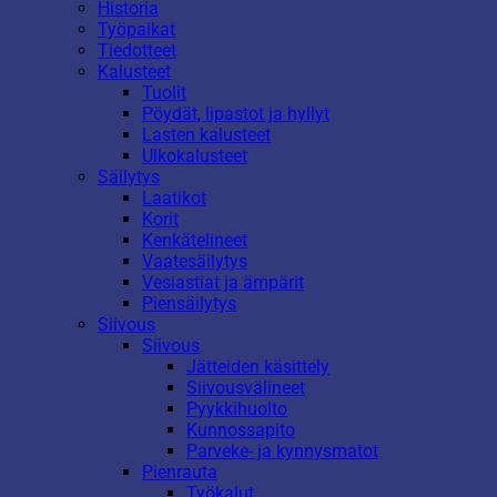
Historia
Työpaikat
Tiedotteet
Kalusteet
Tuolit
Pöydät, lipastot ja hyllyt
Lasten kalusteet
Ulkokalusteet
Säilytys
Laatikot
Korit
Kenkätelineet
Vaatesäilytys
Vesiastiat ja ämpärit
Piensäilytys
Siivous
Siivous
Jätteiden käsittely
Siivousvälineet
Pyykkihuolto
Kunnossapito
Parveke- ja kynnysmatot
Pienrauta
Työkalut