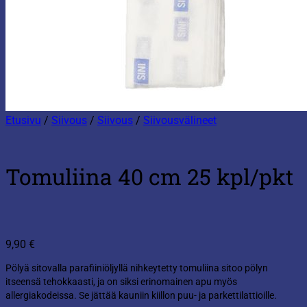
Etusivu
/
Siivous
/
Siivous
/
Siivousvälineet
Tomuliina 40 cm 25 kpl/pkt
9,90
€
Pölyä sitovalla parafiiniöljyllä nihkeytetty tomuliina sitoo pölyn
itseensä tehokkaasti, ja on siksi erinomainen apu myös
allergiakodeissa. Se jättää kauniin kiillon puu- ja parkettilattioille.