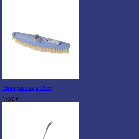
Matonpesuharja 28cm
14,90
€