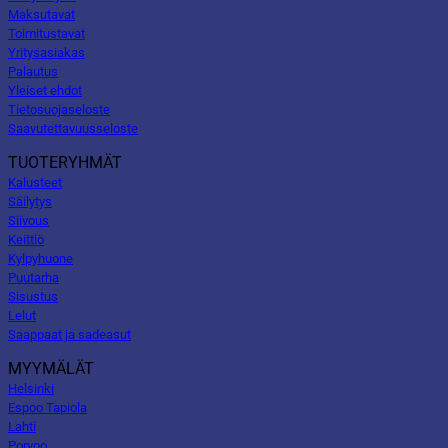
Maksutavat
Toimitustavat
Yritysasiakas
Palautus
Yleiset ehdot
Tietosuojaseloste
Saavutettavuusseloste
TUOTERYHMÄT
Kalusteet
Säilytys
Siivous
Keittiö
Kylpyhuone
Puutarha
Sisustus
Lelut
Saappaat ja sadeasut
MYYMÄLÄT
Helsinki
Espoo Tapiola
Lahti
Porvoo