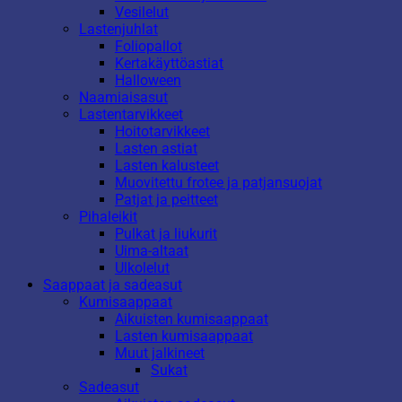
Vesilelut
Lastenjuhlat
Foliopallot
Kertakäyttöastiat
Halloween
Naamiaisasut
Lastentarvikkeet
Hoitotarvikkeet
Lasten astiat
Lasten kalusteet
Muovitettu frotee ja patjansuojat
Patjat ja peitteet
Pihaleikit
Pulkat ja liukurit
Uima-altaat
Ulkolelut
Saappaat ja sadeasut
Kumisaappaat
Aikuisten kumisaappaat
Lasten kumisaappaat
Muut jalkineet
Sukat
Sadeasut