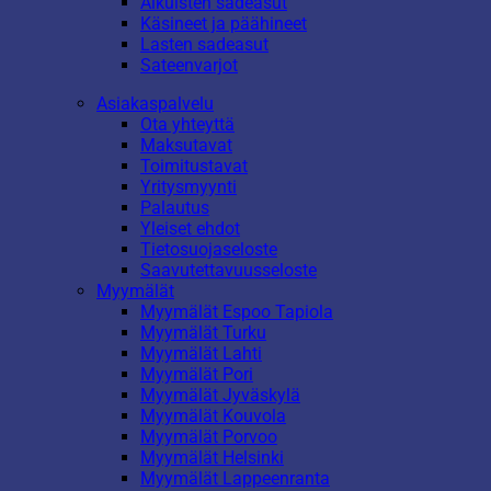
Aikuisten sadeasut
Käsineet ja päähineet
Lasten sadeasut
Sateenvarjot
Asiakaspalvelu
Ota yhteyttä
Maksutavat
Toimitustavat
Yritysmyynti
Palautus
Yleiset ehdot
Tietosuojaseloste
Saavutettavuusseloste
Myymälät
Myymälät Espoo Tapiola
Myymälät Turku
Myymälät Lahti
Myymälät Pori
Myymälät Jyväskylä
Myymälät Kouvola
Myymälät Porvoo
Myymälät Helsinki
Myymälät Lappeenranta