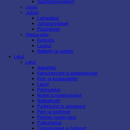
Vaahtomuovilevyt
Joulu
Juhlat
Lahjaideat
Juhlatarvikkeet
Pääsiäinen
Vapaa-aika
Kuntoilu
Laukut
Retkeily ja veneily
Lelut
Lelut
Askartelu
Keinuhevoset ja keppihevoset
Koti- ja kauppaleikit
Legot
Pehmolelut
Nuket ja nukenvaunut
Nukkekodit
Parkkitalot ja ajoneuvot
Pelit ja soittimet
Pienten lasten lelut
Potkuttelijat
Toimintalelut ja hahmot