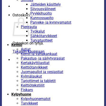
Jätteiden käsittely
Siivousvälineet
Pyykkihuolto
Ostoskori
Kunnossapito
Parveke- ja kynnysmatot
Pienrauta
Työkalut
Sähkötarvikkeet
Turvatuotteet
Ostoskori on tyhjä.
Keittiö
Astiat
Takaisin kauppaan
Kernit ja vahakankaat
Pakastus- ja säilytysrasiat
Kertakäyttöastiat
Keittiötarvikkeet
Juomapullot ja vesiastiat
Kylmälaukut
Tarjottimet ja tabletit
Keittiötekstiilit
Fiskars
Kylpyhuone
Kylpyhuonematot
Tarvikkeet