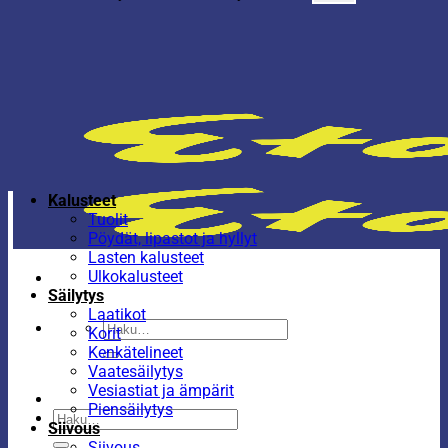
Kalusteet
Tuolit
Pöydät, lipastot ja hyllyt
Lasten kalusteet
Ulkokalusteet
Säilytys
Laatikot
Etsi:
Korit
Kenkätelineet
Vaatesäilytys
Vesiastiat ja ämpärit
Piensäilytys
Etsi:
Siivous
Siivous