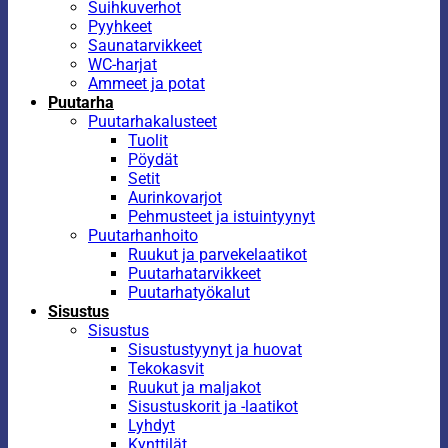
Suihkuverhot
Pyyhkeet
Saunatarvikkeet
WC-harjat
Ammeet ja potat
Puutarha
Puutarhakalusteet
Tuolit
Pöydät
Setit
Aurinkovarjot
Pehmusteet ja istuintyynyt
Puutarhanhoito
Ruukut ja parvekelaatikot
Puutarhatarvikkeet
Puutarhatyökalut
Sisustus
Sisustus
Sisustustyynyt ja huovat
Tekokasvit
Ruukut ja maljakot
Sisustuskorit ja -laatikot
Lyhdyt
Kynttilät