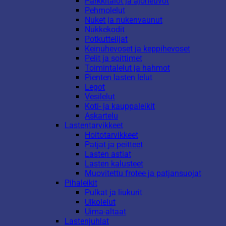
Parkkitalot ja ajoneuvot
Pehmolelut
Nuket ja nukenvaunut
Nukkekodit
Potkuttelijat
Keinuhevoset ja keppihevoset
Pelit ja soittimet
Toimintalelut ja hahmot
Pienten lasten lelut
Legot
Vesilelut
Koti- ja kauppaleikit
Askartelu
Lastentarvikkeet
Hoitotarvikkeet
Patjat ja peitteet
Lasten astiat
Lasten kalusteet
Muovitettu frotee ja patjansuojat
Pihaleikit
Pulkat ja liukurit
Ulkolelut
Uima-altaat
Lastenjuhlat