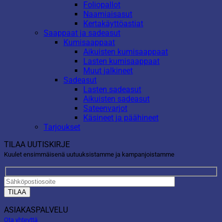
Foliopallot
Naamiaisasut
Kertakäyttöastiat
Saappaat ja sadeasut
Kumisaappaat
Aikuisten kumisaappaat
Lasten kumisaappaat
Muut jalkineet
Sadeasut
Lasten sadeasut
Aikuisten sadeasut
Sateenvarjot
Käsineet ja päähineet
Tarjoukset
TILAA UUTISKIRJE
Kuulet ensimmäisenä uutuuksistamme ja kampanjoistamme
ASIAKASPALVELU
Ota yhteyttä