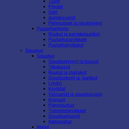
Tuolit
Pöydät
Setit
Aurinkovarjot
Pehmusteet ja istuintyynyt
Puutarhanhoito
Ruukut ja parvekelaatikot
Puutarhatarvikkeet
Puutarhatyökalut
Sisustus
Sisustus
Sisustustyynyt ja huovat
Tekokasvit
Ruukut ja maljakot
Sisustuskorit ja -laatikot
Lyhdyt
Kynttilät
Valosarjat ja sisustusvalot
Kranssit
Piensisustus
Toimistotarvikkeet
Sisustusmuovit
Keinonahat
Matot