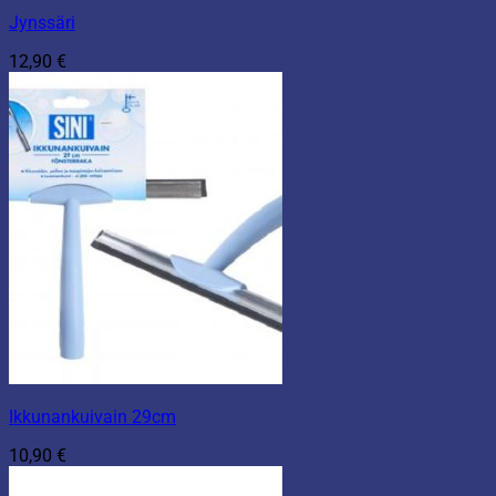
Jynssäri
12,90
€
Ikkunankuivain 29cm
10,90
€