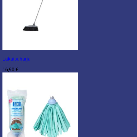
Lakaisuharja
16,90
€