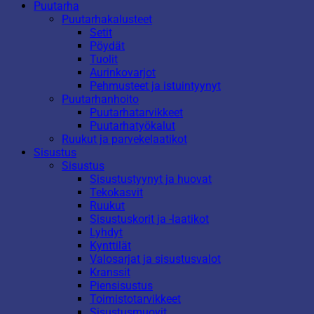
Puutarha
Puutarhakalusteet
Setit
Pöydät
Tuolit
Aurinkovarjot
Pehmusteet ja istuintyynyt
Puutarhanhoito
Puutarhatarvikkeet
Puutarhatyökalut
Ruukut ja parvekelaatikot
Sisustus
Sisustus
Sisustustyynyt ja huovat
Tekokasvit
Ruukut
Sisustuskorit ja -laatikot
Lyhdyt
Kynttilät
Valosarjat ja sisustusvalot
Kranssit
Piensisustus
Toimistotarvikkeet
Sisustusmuovit