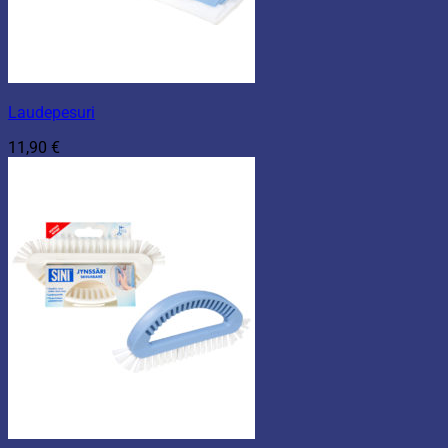
Laudepesuri
11,90
€