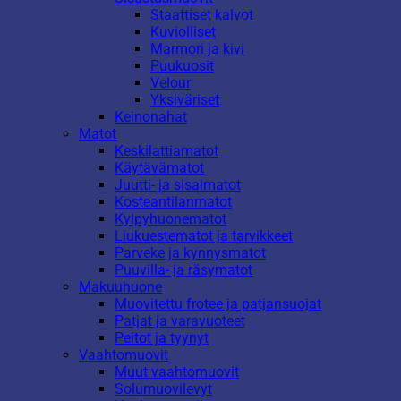
Staattiset kalvot
Kuviolliset
Marmori ja kivi
Puukuosit
Velour
Yksiväriset
Keinonahat
Matot
Keskilattiamatot
Käytävämatot
Juutti- ja sisalmatot
Kosteantilanmatot
Kylpyhuonematot
Liukuestematot ja tarvikkeet
Parveke ja kynnysmatot
Puuvilla- ja räsymatot
Makuuhuone
Muovitettu frotee ja patjansuojat
Patjat ja varavuoteet
Peitot ja tyynyt
Vaahtomuovit
Muut vaahtomuovit
Solumuovilevyt