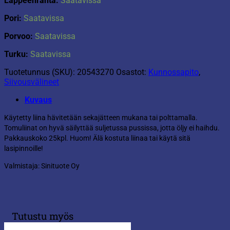
Lappeenranta:
Saatavissa
Pori:
Saatavissa
Porvoo:
Saatavissa
Turku:
Saatavissa
Tuotetunnus (SKU):
20543270
Osastot:
Kunnossapito
,
Siivousvälineet
Kuvaus
Käytetty liina hävitetään sekajätteen mukana tai polttamalla.
Tomuliinat on hyvä säilyttää suljetussa pussissa, jotta öljy ei haihdu.
Pakkauskoko 25kpl. Huom! Älä kostuta liinaa tai käytä sitä
lasipinnoille!
Valmistaja: Sinituote Oy
Tutustu myös