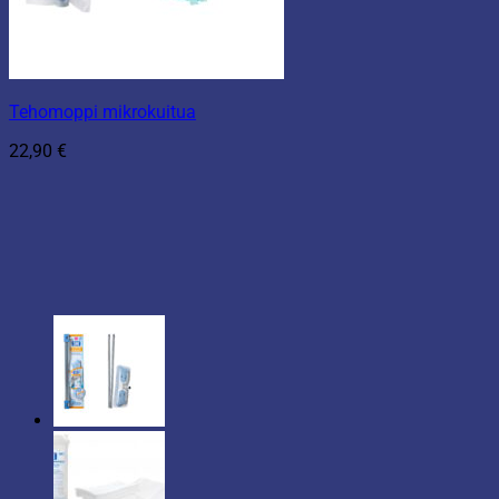
Tehomoppi mikrokuitua
22,90
€