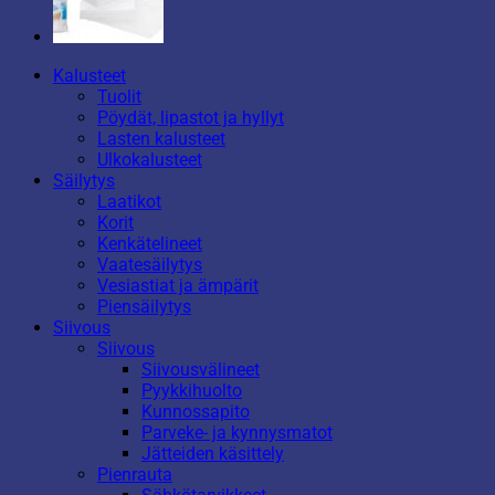
Kalusteet
Tuolit
Pöydät, lipastot ja hyllyt
Lasten kalusteet
Ulkokalusteet
Säilytys
Laatikot
Korit
Kenkätelineet
Vaatesäilytys
Vesiastiat ja ämpärit
Piensäilytys
Siivous
Siivous
Siivousvälineet
Pyykkihuolto
Kunnossapito
Parveke- ja kynnysmatot
Jätteiden käsittely
Pienrauta