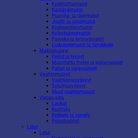
Keskilattiamatot
Käytävämatot
Puuvilla- ja räsymatot
Juutti- ja sisalmatot
Kosteantilanmatot
Kylpyhuonematot
Parveke ja kynnysmatot
Liukuestematot ja tarvikkeet
Makuuhuone
Peitot ja tyynyt
Muovitettu frotee ja patjansuojat
Patjat ja varavuoteet
Vaahtomuovit
Vaahtomuovilevyt
Solumuovilevyt
Muut vaahtomuovit
Vapaa-aika
Laukut
Kuntoilu
Retkeily ja veneily
Pelastusliivit
Lelut
Lelut