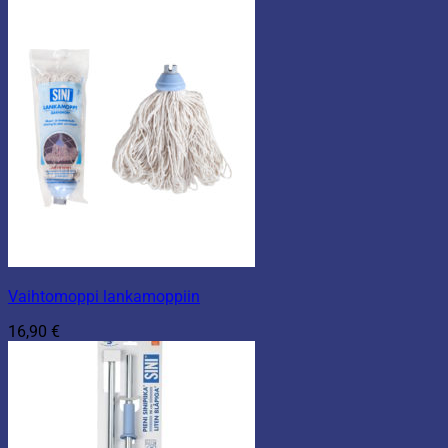
Vaihtomoppi lankamoppiin
16,90
€