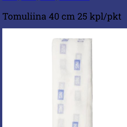
Tomuliina 40 cm 25 kpl/pkt