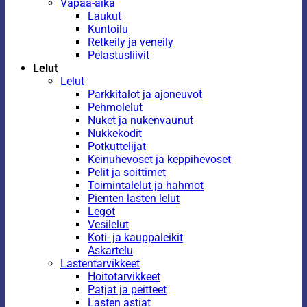
Vapaa-aika
Laukut
Kuntoilu
Retkeily ja veneily
Pelastusliivit
Lelut
Lelut
Parkkitalot ja ajoneuvot
Pehmolelut
Nuket ja nukenvaunut
Nukkekodit
Potkuttelijat
Keinuhevoset ja keppihevoset
Pelit ja soittimet
Toimintalelut ja hahmot
Pienten lasten lelut
Legot
Vesilelut
Koti- ja kauppaleikit
Askartelu
Lastentarvikkeet
Hoitotarvikkeet
Patjat ja peitteet
Lasten astiat