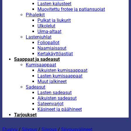
Lasten kalusteet
Muovitettu frotee ja patjansuojat
Pihaleikit
Pulkat ja liukurit
Ulkolelut
Uima-altaat
Lastenjuhlat
Foliopallot
Naamiaisasut
Kertakäyttöastiat
Saappaat ja sadeasut
Kumisaappaat
Aikuisten kumisaappaat
Lasten kumisaappaat
Muut jalkineet
Sadeasut
Lasten sadeasut
Aikuisten sadeasut
Sateenvarjot
Käsineet ja päähineet
Tarjoukset
Etusivu
/
Siivous
/
Siivous
/
Siivousvälineet