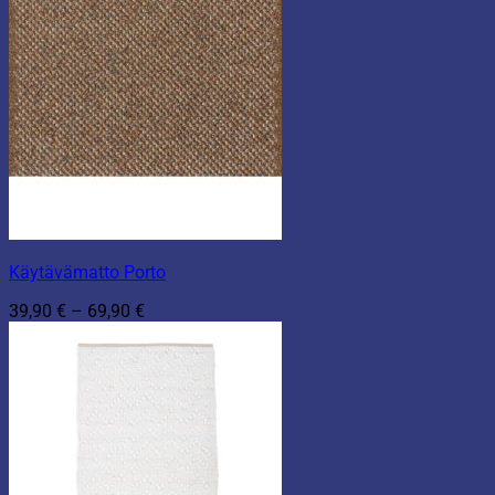
Käytävämatto Porto
Hintaluokka:
39,90
€
–
69,90
€
39,90 €
-
69,90 €