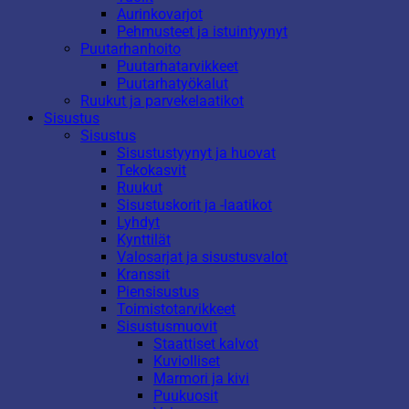
Aurinkovarjot
Pehmusteet ja istuintyynyt
Puutarhanhoito
Puutarhatarvikkeet
Puutarhatyökalut
Ruukut ja parvekelaatikot
Sisustus
Sisustus
Sisustustyynyt ja huovat
Tekokasvit
Ruukut
Sisustuskorit ja -laatikot
Lyhdyt
Kynttilät
Valosarjat ja sisustusvalot
Kranssit
Piensisustus
Toimistotarvikkeet
Sisustusmuovit
Staattiset kalvot
Kuviolliset
Marmori ja kivi
Puukuosit