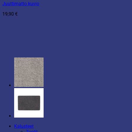
Juuttimatto kuvio
19,90
€
Kalusteet
Tuolit