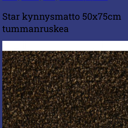
Star kynnysmatto 50x75cm
tummanruskea