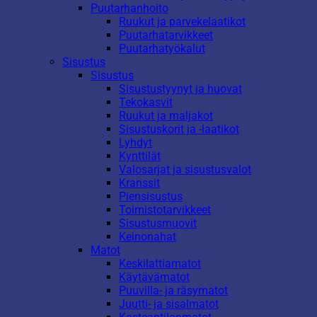
Puutarhanhoito
Ruukut ja parvekelaatikot
Puutarhatarvikkeet
Puutarhatyökalut
Sisustus
Sisustus
Sisustustyynyt ja huovat
Tekokasvit
Ruukut ja maljakot
Sisustuskorit ja -laatikot
Lyhdyt
Kynttilät
Valosarjat ja sisustusvalot
Kranssit
Piensisustus
Toimistotarvikkeet
Sisustusmuovit
Keinonahat
Matot
Keskilattiamatot
Käytävämatot
Puuvilla- ja räsymatot
Juutti- ja sisalmatot