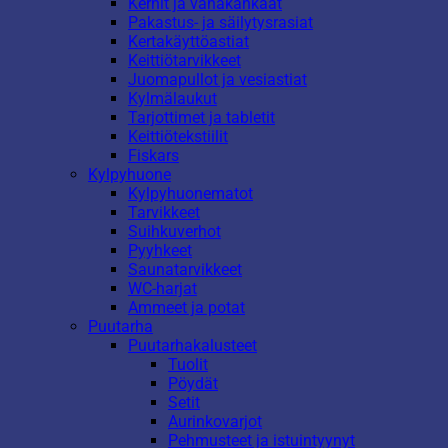
Kernit ja vahakankaat
Pakastus- ja säilytysrasiat
Kertakäyttöastiat
Keittiötarvikkeet
Juomapullot ja vesiastiat
Kylmälaukut
Tarjottimet ja tabletit
Keittiötekstiilit
Fiskars
Kylpyhuone
Kylpyhuonematot
Tarvikkeet
Suihkuverhot
Pyyhkeet
Saunatarvikkeet
WC-harjat
Ammeet ja potat
Puutarha
Puutarhakalusteet
Tuolit
Pöydät
Setit
Aurinkovarjot
Pehmusteet ja istuintyynyt