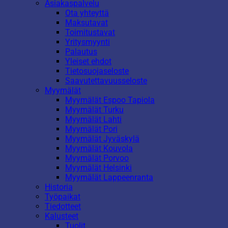
Asiakaspalvelu
Ota yhteyttä
Maksutavat
Toimitustavat
Yritysmyynti
Palautus
Yleiset ehdot
Tietosuojaseloste
Saavutettavuusseloste
Myymälät
Myymälät Espoo Tapiola
Myymälät Turku
Myymälät Lahti
Myymälät Pori
Myymälät Jyväskylä
Myymälät Kouvola
Myymälät Porvoo
Myymälät Helsinki
Myymälät Lappeenranta
Historia
Työpaikat
Tiedotteet
Kalusteet
Tuolit