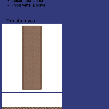
Liukumaton pohja
Hylkii vettä ja pölyä
Tutustu myös