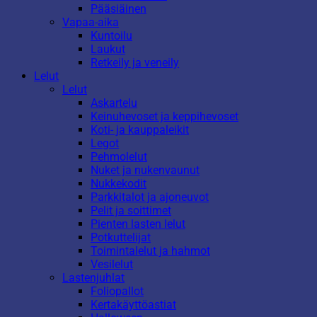
Pääsiäinen
Vapaa-aika
Kuntoilu
Laukut
Retkeily ja veneily
Lelut
Lelut
Askartelu
Keinuhevoset ja keppihevoset
Koti- ja kauppaleikit
Legot
Pehmolelut
Nuket ja nukenvaunut
Nukkekodit
Parkkitalot ja ajoneuvot
Pelit ja soittimet
Pienten lasten lelut
Potkuttelijat
Toimintalelut ja hahmot
Vesilelut
Lastenjuhlat
Foliopallot
Kertakäyttöastiat