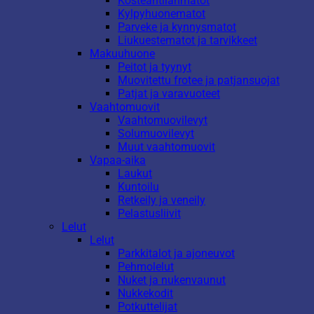
Kosteantilanmatot
Kylpyhuonematot
Parveke ja kynnysmatot
Liukuestematot ja tarvikkeet
Makuuhuone
Peitot ja tyynyt
Muovitettu frotee ja patjansuojat
Patjat ja varavuoteet
Vaahtomuovit
Vaahtomuovilevyt
Solumuovilevyt
Muut vaahtomuovit
Vapaa-aika
Laukut
Kuntoilu
Retkeily ja veneily
Pelastusliivit
Lelut
Lelut
Parkkitalot ja ajoneuvot
Pehmolelut
Nuket ja nukenvaunut
Nukkekodit
Potkuttelijat