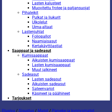
Lasten kalusteet
Muovitettu frotee ja patjansuojat
Pihaleikit
Pulkat ja liukurit
Ulkolelut
Uima-altaat
Lastenjuhlat
Foliopallot
Naamiaisasut
Kertakäyttöastiat
Saappaat ja sadeasut
Kumisaappaat
Aikuisten kumisaappaat
Lasten kumisaappaat
Muut jalkineet
Sadeasut
Lasten sadeasut
Aikuisten sadeasut
Sateenvarjot
Käsineet ja päähineet
Tarjoukset
Etusivu
/
Sisustus
/
Matot
/
Parveke ja kynnysmatot