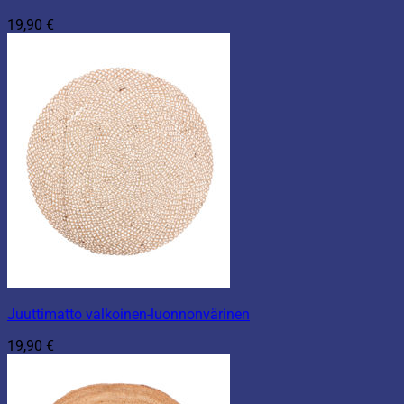
19,90
€
Juuttimatto valkoinen-luonnonvärinen
19,90
€