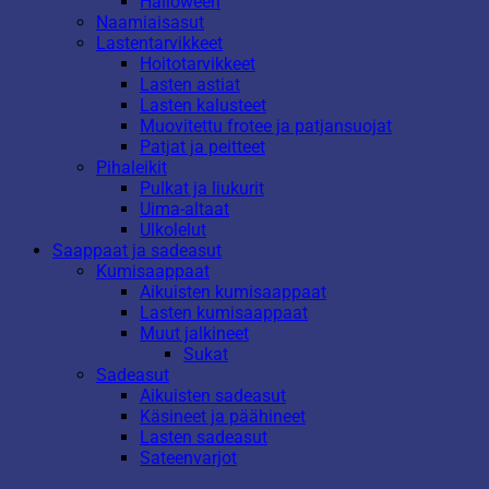
Halloween
Naamiaisasut
Lastentarvikkeet
Hoitotarvikkeet
Lasten astiat
Lasten kalusteet
Muovitettu frotee ja patjansuojat
Patjat ja peitteet
Pihaleikit
Pulkat ja liukurit
Uima-altaat
Ulkolelut
Saappaat ja sadeasut
Kumisaappaat
Aikuisten kumisaappaat
Lasten kumisaappaat
Muut jalkineet
Sukat
Sadeasut
Aikuisten sadeasut
Käsineet ja päähineet
Lasten sadeasut
Sateenvarjot