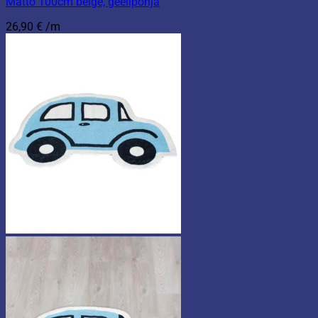
Matto 100cm beige, geelipohja
26,90
€
/m