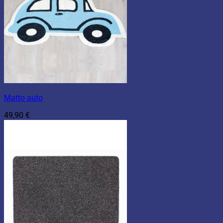
Matto auto
49,90
€