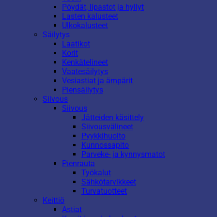
Pöydät, lipastot ja hyllyt
Lasten kalusteet
Ulkokalusteet
Säilytys
Laatikot
Korit
Kenkätelineet
Vaatesäilytys
Vesiastiat ja ämpärit
Piensäilytys
Siivous
Siivous
Jätteiden käsittely
Siivousvälineet
Pyykkihuolto
Kunnossapito
Parveke- ja kynnysmatot
Pienrauta
Työkalut
Sähkötarvikkeet
Turvatuotteet
Keittiö
Astiat