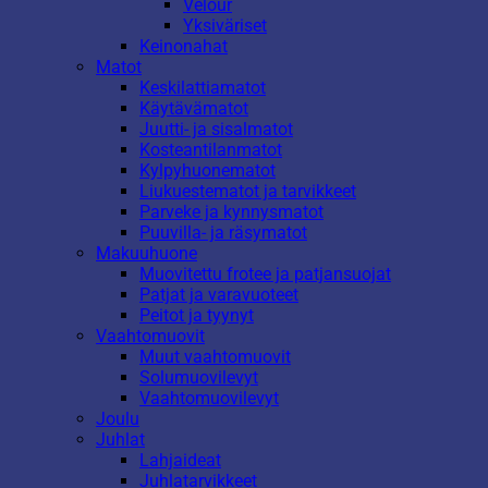
Velour
Yksiväriset
Keinonahat
Matot
Keskilattiamatot
Käytävämatot
Juutti- ja sisalmatot
Kosteantilanmatot
Kylpyhuonematot
Liukuestematot ja tarvikkeet
Parveke ja kynnysmatot
Puuvilla- ja räsymatot
Makuuhuone
Muovitettu frotee ja patjansuojat
Patjat ja varavuoteet
Peitot ja tyynyt
Vaahtomuovit
Muut vaahtomuovit
Solumuovilevyt
Vaahtomuovilevyt
Joulu
Juhlat
Lahjaideat
Juhlatarvikkeet