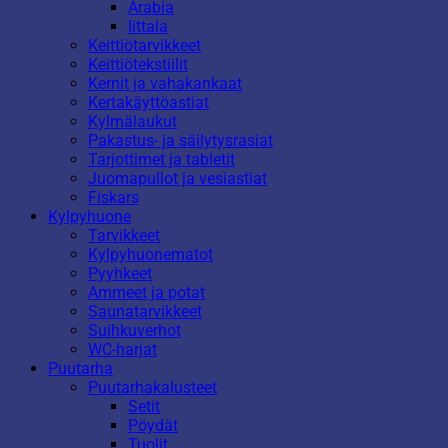
Arabia
Iittala
Keittiötarvikkeet
Keittiötekstiilit
Kernit ja vahakankaat
Kertakäyttöastiat
Kylmälaukut
Pakastus- ja säilytysrasiat
Tarjottimet ja tabletit
Juomapullot ja vesiastiat
Fiskars
Kylpyhuone
Tarvikkeet
Kylpyhuonematot
Pyyhkeet
Ammeet ja potat
Saunatarvikkeet
Suihkuverhot
WC-harjat
Puutarha
Puutarhakalusteet
Setit
Pöydät
Tuolit