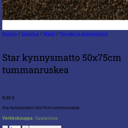
Etusivu
/
Sisustus
/
Matot
/
Parveke ja kynnysmatot
Star kynnysmatto 50x75cm
tummanruskea
8,90
€
Star kynnysmatto 50x75cm tummanruskea
Verkkokauppa:
Saatavissa
Star