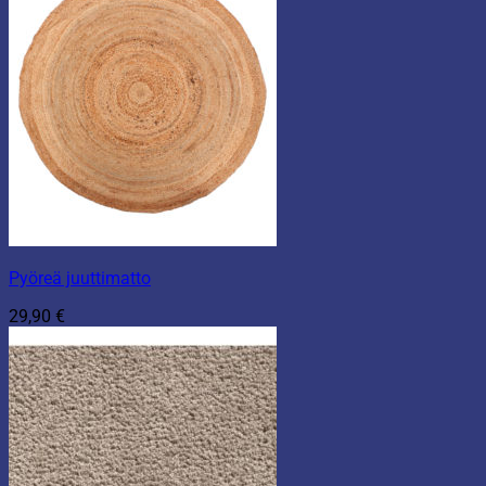
Pyöreä juuttimatto
29,90
€