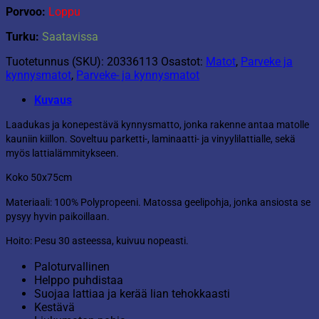
Porvoo:
Loppu
Turku:
Saatavissa
Tuotetunnus (SKU):
20336113
Osastot:
Matot
,
Parveke ja
kynnysmatot
,
Parveke- ja kynnysmatot
Kuvaus
Laadukas ja konepestävä kynnysmatto, jonka rakenne antaa matolle
kauniin kiillon. Soveltuu parketti-, laminaatti- ja vinyylilattialle, sekä
myös lattialämmitykseen.
Koko 50x75cm
Materiaali: 100% Polypropeeni. Matossa geelipohja, jonka ansiosta se
pysyy hyvin paikoillaan.
Hoito: Pesu 30 asteessa, kuivuu nopeasti.
Paloturvallinen
Helppo puhdistaa
Suojaa lattiaa ja kerää lian tehokkaasti
Kestävä