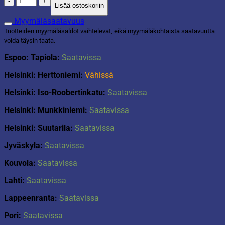
Lisää ostoskoriin
kynnysmatto
50x75cm
Myymäläsaatavuus
tummanruskea
Tuotteiden myymäläsaldot vaihtelevat, eikä myymäläkohtaista saatavuutta
määrä
voida täysin taata.
Espoo: Tapiola:
Saatavissa
Helsinki: Herttoniemi:
Vähissä
Helsinki: Iso-Roobertinkatu:
Saatavissa
Helsinki: Munkkiniemi:
Saatavissa
Helsinki: Suutarila:
Saatavissa
Jyväskyla:
Saatavissa
Kouvola:
Saatavissa
Lahti:
Saatavissa
Lappeenranta:
Saatavissa
Pori:
Saatavissa