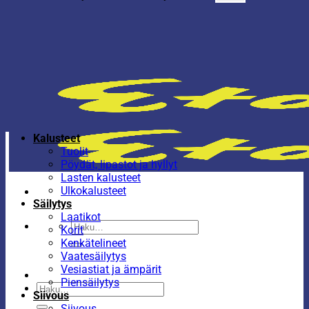
Kalusteet
Tuolit
Pöydät, lipastot ja hyllyt
Lasten kalusteet
Ulkokalusteet
Säilytys
Laatikot
Etsi:
Korit
Kenkätelineet
Vaatesäilytys
Vesiastiat ja ämpärit
Piensäilytys
Etsi:
Siivous
Siivous