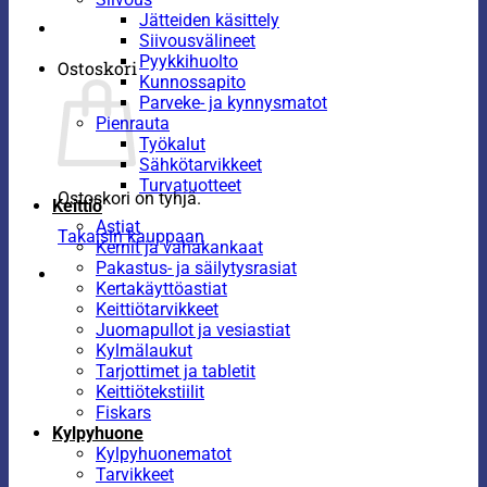
Jätteiden käsittely
Siivousvälineet
Pyykkihuolto
Ostoskori
Kunnossapito
Parveke- ja kynnysmatot
Pienrauta
Työkalut
Sähkötarvikkeet
Turvatuotteet
Ostoskori on tyhjä.
Keittiö
Astiat
Takaisin kauppaan
Kernit ja vahakankaat
Pakastus- ja säilytysrasiat
Kertakäyttöastiat
Keittiötarvikkeet
Juomapullot ja vesiastiat
Kylmälaukut
Tarjottimet ja tabletit
Keittiötekstiilit
Fiskars
Kylpyhuone
Kylpyhuonematot
Tarvikkeet