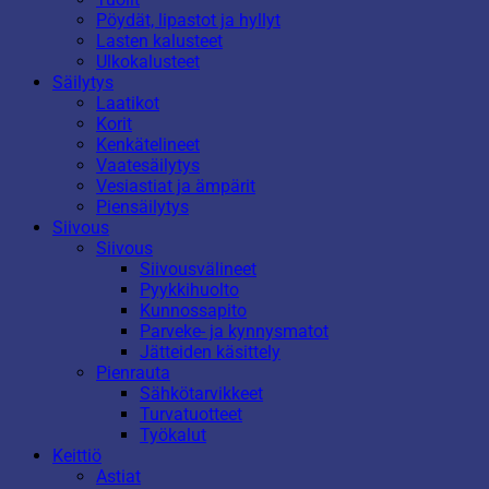
Pöydät, lipastot ja hyllyt
Lasten kalusteet
Ulkokalusteet
Säilytys
Laatikot
Korit
Kenkätelineet
Vaatesäilytys
Vesiastiat ja ämpärit
Piensäilytys
Siivous
Siivous
Siivousvälineet
Pyykkihuolto
Kunnossapito
Parveke- ja kynnysmatot
Jätteiden käsittely
Pienrauta
Sähkötarvikkeet
Turvatuotteet
Työkalut
Keittiö
Astiat