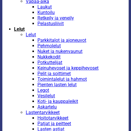
Vapaa-aika
Laukut
Kuntoilu
Retkeily ja veneily
Pelastusliivit
Lelut
Lelut
Parkkitalot ja ajoneuvot
Pehmolelut
Nuket ja nukenvaunut
Nukkekodit
Potkuttelijat
Keinuhevoset ja keppihevoset
Pelit ja soittimet
Toimintalelut ja hahmot
Pienten lasten lelut
Legot
Vesilelut
Koti- ja kauppaleikit
Askartelu
Lastentarvikkeet
Hoitotarvikkeet
Patjat ja peitteet
Lasten astiat