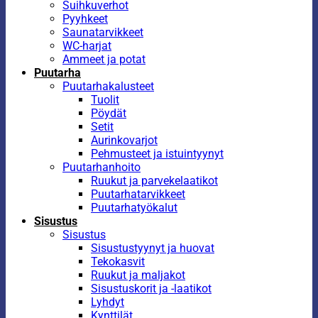
Suihkuverhot
Pyyhkeet
Saunatarvikkeet
WC-harjat
Ammeet ja potat
Puutarha
Puutarhakalusteet
Tuolit
Pöydät
Setit
Aurinkovarjot
Pehmusteet ja istuintyynyt
Puutarhanhoito
Ruukut ja parvekelaatikot
Puutarhatarvikkeet
Puutarhatyökalut
Sisustus
Sisustus
Sisustustyynyt ja huovat
Tekokasvit
Ruukut ja maljakot
Sisustuskorit ja -laatikot
Lyhdyt
Kynttilät