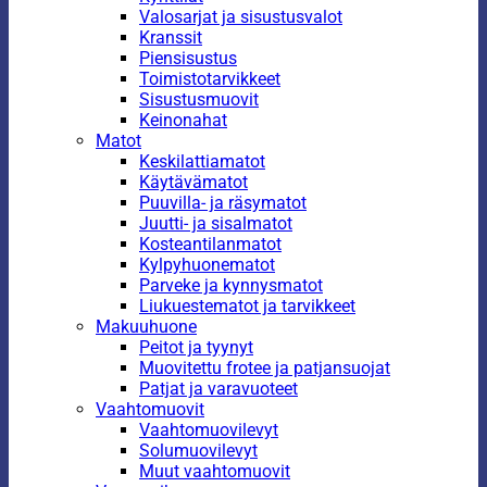
Valosarjat ja sisustusvalot
Kranssit
Piensisustus
Toimistotarvikkeet
Sisustusmuovit
Keinonahat
Matot
Keskilattiamatot
Käytävämatot
Puuvilla- ja räsymatot
Juutti- ja sisalmatot
Kosteantilanmatot
Kylpyhuonematot
Parveke ja kynnysmatot
Liukuestematot ja tarvikkeet
Makuuhuone
Peitot ja tyynyt
Muovitettu frotee ja patjansuojat
Patjat ja varavuoteet
Vaahtomuovit
Vaahtomuovilevyt
Solumuovilevyt
Muut vaahtomuovit