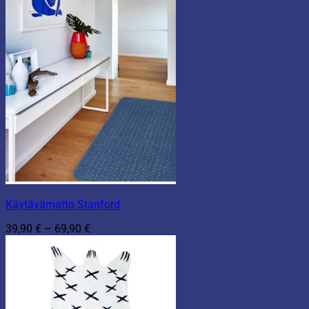
Käytävämatto Stanford
Hintaluokka:
39,90
€
–
69,90
€
39,90 €
-
69,90 €