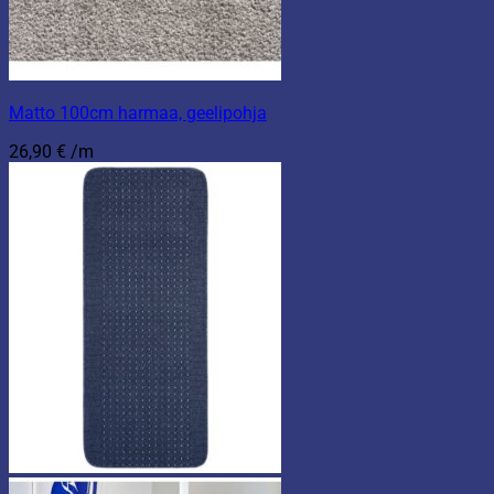
Matto 100cm harmaa, geelipohja
26,90
€
/m