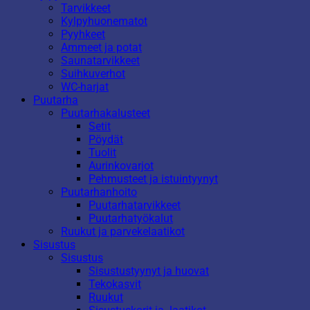
Tarvikkeet
Kylpyhuonematot
Pyyhkeet
Ammeet ja potat
Saunatarvikkeet
Suihkuverhot
WC-harjat
Puutarha
Puutarhakalusteet
Setit
Pöydät
Tuolit
Aurinkovarjot
Pehmusteet ja istuintyynyt
Puutarhanhoito
Puutarhatarvikkeet
Puutarhatyökalut
Ruukut ja parvekelaatikot
Sisustus
Sisustus
Sisustustyynyt ja huovat
Tekokasvit
Ruukut