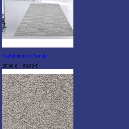
Käytävämatto Frontier
Hintaluokka:
39,90
€
–
69,90
€
39,90 €
-
69,90 €