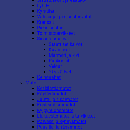
Sisustuskorit ja -laatikot
Lyhdyt
Kynttilät
Valosarjat ja sisustusvalot
Kranssit
Piensisustus
Toimistotarvikkeet
Sisustusmuovit
Staattiset kalvot
Kuviolliset
Marmori ja kivi
Puukuosit
Velour
Yksiväriset
Keinonahat
Matot
Keskilattiamatot
Käytävämatot
Juutti- ja sisalmatot
Kosteantilanmatot
Kylpyhuonematot
Liukuestematot ja tarvikkeet
Parveke ja kynnysmatot
Puuvilla- ja räsymatot