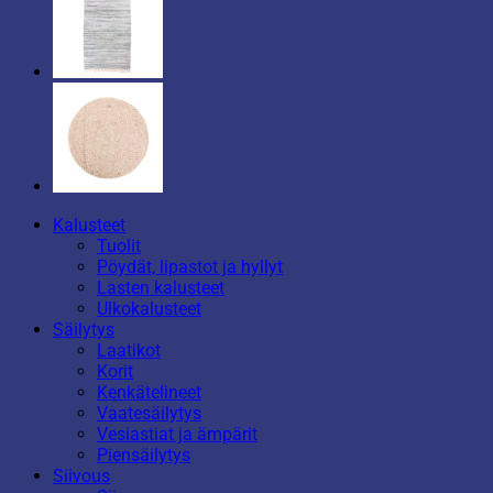
Kalusteet
Tuolit
Pöydät, lipastot ja hyllyt
Lasten kalusteet
Ulkokalusteet
Säilytys
Laatikot
Korit
Kenkätelineet
Vaatesäilytys
Vesiastiat ja ämpärit
Piensäilytys
Siivous