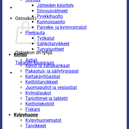
Jätteiden käsittely
Siivousvälineet
Pyykkihuolto
Ostoskori
Kunnossapito
Parveke- ja kynnysmatot
Pienrauta
Työkalut
Sähkötarvikkeet
Turvatuotteet
Ostoskori on tyhjä.
Keittiö
Astiat
Takaisin kauppaan
Kernit ja vahakankaat
Pakastus- ja säilytysrasiat
Kertakäyttöastiat
Keittiötarvikkeet
Juomapullot ja vesiastiat
Kylmälaukut
Tarjottimet ja tabletit
Keittiötekstiilit
Fiskars
Kylpyhuone
Kylpyhuonematot
Tarvikkeet