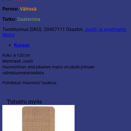
Porvoo:
Vähissä
Turku:
Saatavissa
Tuotetunnus (SKU):
20407111
Osastot:
Juutti- ja sisalmatot
,
Matot
Kuvaus
Koko: ø 120 cm
Materiaali: Juutti
Huomioithan, että jokainen matto on yksilö johtuen
valmistusmateriaalista.
Puhdistus: Imurointi/ tuuletus
Tutustu myös