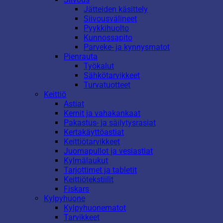
Jätteiden käsittely
Siivousvälineet
Pyykkihuolto
Kunnossapito
Parveke- ja kynnysmatot
Pienrauta
Työkalut
Sähkötarvikkeet
Turvatuotteet
Keittiö
Astiat
Kernit ja vahakankaat
Pakastus- ja säilytysrasiat
Kertakäyttöastiat
Keittiötarvikkeet
Juomapullot ja vesiastiat
Kylmälaukut
Tarjottimet ja tabletit
Keittiötekstiilit
Fiskars
Kylpyhuone
Kylpyhuonematot
Tarvikkeet