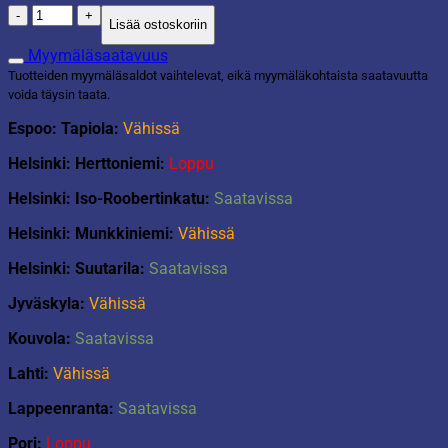
Pyöreä
Lisää ostoskoriin
juuttimatto
määrä
Myymäläsaatavuus
Tuotteiden myymäläsaldot vaihtelevat, eikä myymäläkohtaista saatavuutta
voida täysin taata.
Espoo: Tapiola:
Vähissä
Helsinki: Herttoniemi:
Loppu
Helsinki: Iso-Roobertinkatu:
Saatavissa
Helsinki: Munkkiniemi:
Vähissä
Helsinki: Suutarila:
Saatavissa
Jyväskyla:
Vähissä
Kouvola:
Saatavissa
Lahti:
Vähissä
Lappeenranta:
Saatavissa
Pori:
Loppu