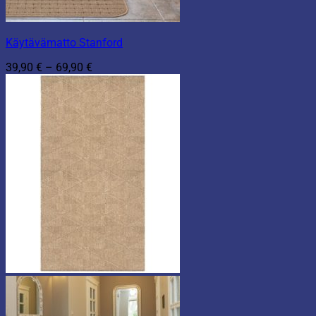
Käytävämatto Stanford
Hintaluokka:
39,90
€
–
69,90
€
39,90 €
-
69,90 €