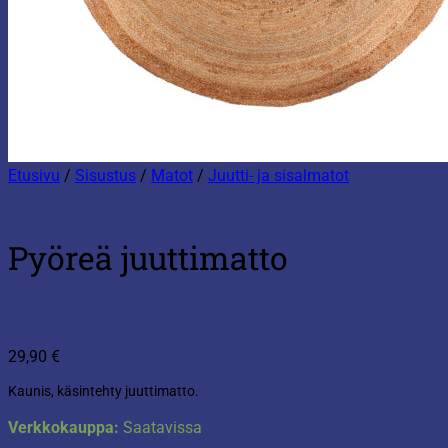
Etusivu
/
Sisustus
/
Matot
/
Juutti- ja sisalmatot
Pyöreä juuttimatto
29,90
€
Kaunis, käsintehty juuttimatto.
Verkkokauppa:
Saatavissa