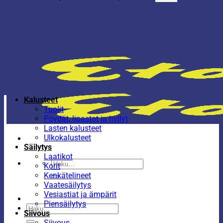
Kalusteet
Tuolit
Pöydät, lipastot ja hyllyt
Lasten kalusteet
Ulkokalusteet
Säilytys
Laatikot
Etsi:
Korit
Kenkätelineet
Vaatesäilytys
Vesiastiat ja ämpärit
Piensäilytys
Etsi:
Siivous
Siivous