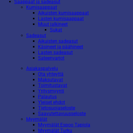
Saappaat ja sadeasut
Kumisaappaat
Aikuisten kumisaappaat
Lasten kumisaappaat
Muut jalkineet
Sukat
Sadeasut
Aikuisten sadeasut
Käsineet ja päähineet
Lasten sadeasut
Sateenvarjot
Asiakaspalvelu
Ota yhteyttä
Maksutavat
Toimitustavat
Yritysmyynti
Palautus
Yleiset ehdot
Tietosuojaseloste
Saavutettavuusseloste
Myymälät
Myymälät Espoo Tapiola
Myymälät Turku