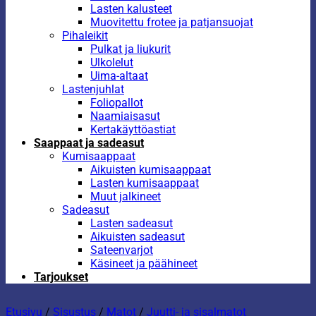
Lasten kalusteet
Muovitettu frotee ja patjansuojat
Pihaleikit
Pulkat ja liukurit
Ulkolelut
Uima-altaat
Lastenjuhlat
Foliopallot
Naamiaisasut
Kertakäyttöastiat
Saappaat ja sadeasut
Kumisaappaat
Aikuisten kumisaappaat
Lasten kumisaappaat
Muut jalkineet
Sadeasut
Lasten sadeasut
Aikuisten sadeasut
Sateenvarjot
Käsineet ja päähineet
Tarjoukset
Etusivu
/
Sisustus
/
Matot
/
Juutti- ja sisalmatot