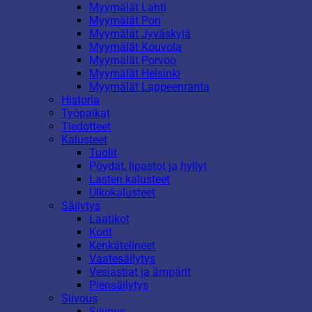
Myymälät Lahti
Myymälät Pori
Myymälät Jyväskylä
Myymälät Kouvola
Myymälät Porvoo
Myymälät Helsinki
Myymälät Lappeenranta
Historia
Työpaikat
Tiedotteet
Kalusteet
Tuolit
Pöydät, lipastot ja hyllyt
Lasten kalusteet
Ulkokalusteet
Säilytys
Laatikot
Korit
Kenkätelineet
Vaatesäilytys
Vesiastiat ja ämpärit
Piensäilytys
Siivous
Siivous