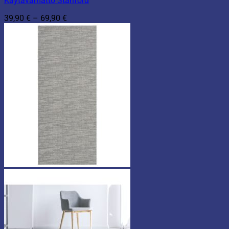
Käytävämatto Stanford
Hintaluokka:
39,90
€
–
69,90
€
39,90 €
-
69,90 €