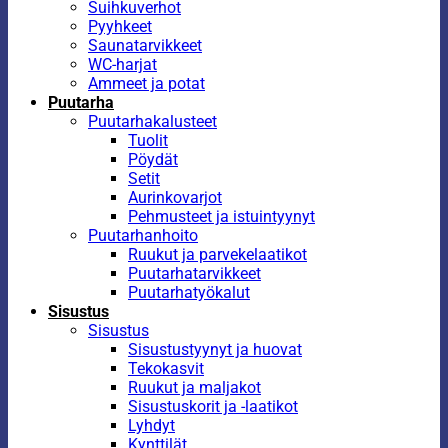
Suihkuverhot
Pyyhkeet
Saunatarvikkeet
WC-harjat
Ammeet ja potat
Puutarha
Puutarhakalusteet
Tuolit
Pöydät
Setit
Aurinkovarjot
Pehmusteet ja istuintyynyt
Puutarhanhoito
Ruukut ja parvekelaatikot
Puutarhatarvikkeet
Puutarhatyökalut
Sisustus
Sisustus
Sisustustyynyt ja huovat
Tekokasvit
Ruukut ja maljakot
Sisustuskorit ja -laatikot
Lyhdyt
Kynttilät