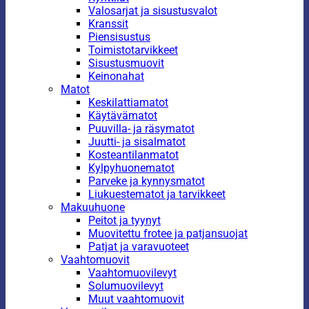
Valosarjat ja sisustusvalot
Kranssit
Piensisustus
Toimistotarvikkeet
Sisustusmuovit
Keinonahat
Matot
Keskilattiamatot
Käytävämatot
Puuvilla- ja räsymatot
Juutti- ja sisalmatot
Kosteantilanmatot
Kylpyhuonematot
Parveke ja kynnysmatot
Liukuestematot ja tarvikkeet
Makuuhuone
Peitot ja tyynyt
Muovitettu frotee ja patjansuojat
Patjat ja varavuoteet
Vaahtomuovit
Vaahtomuovilevyt
Solumuovilevyt
Muut vaahtomuovit