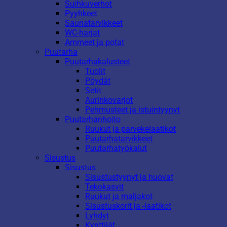
Suihkuverhot
Pyyhkeet
Saunatarvikkeet
WC-harjat
Ammeet ja potat
Puutarha
Puutarhakalusteet
Tuolit
Pöydät
Setit
Aurinkovarjot
Pehmusteet ja istuintyynyt
Puutarhanhoito
Ruukut ja parvekelaatikot
Puutarhatarvikkeet
Puutarhatyökalut
Sisustus
Sisustus
Sisustustyynyt ja huovat
Tekokasvit
Ruukut ja maljakot
Sisustuskorit ja -laatikot
Lyhdyt
Kynttilät