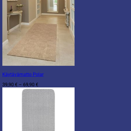
Käytävämatto Polar
Hintaluokka:
39,90
€
–
69,90
€
39,90 €
-
69,90 €