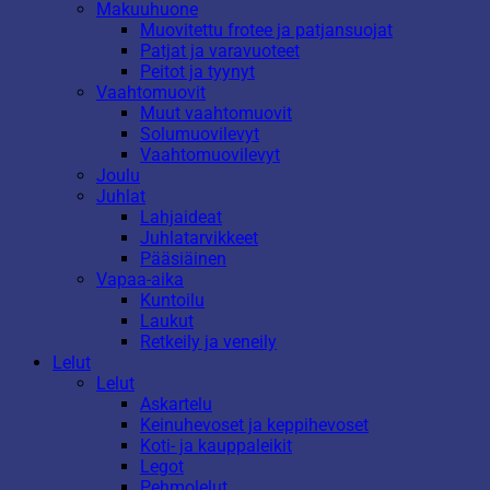
Makuuhuone
Muovitettu frotee ja patjansuojat
Patjat ja varavuoteet
Peitot ja tyynyt
Vaahtomuovit
Muut vaahtomuovit
Solumuovilevyt
Vaahtomuovilevyt
Joulu
Juhlat
Lahjaideat
Juhlatarvikkeet
Pääsiäinen
Vapaa-aika
Kuntoilu
Laukut
Retkeily ja veneily
Lelut
Lelut
Askartelu
Keinuhevoset ja keppihevoset
Koti- ja kauppaleikit
Legot
Pehmolelut