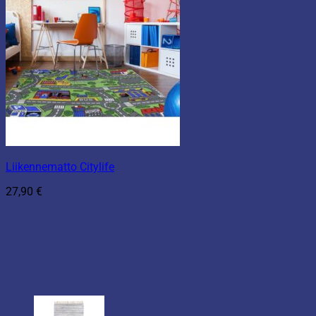
Liikennematto Citylife
27,90
€