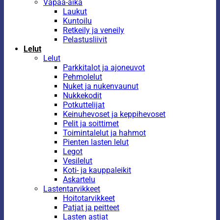
Vapaa-aika
Laukut
Kuntoilu
Retkeily ja veneily
Pelastusliivit
Lelut
Lelut
Parkkitalot ja ajoneuvot
Pehmolelut
Nuket ja nukenvaunut
Nukkekodit
Potkuttelijat
Keinuhevoset ja keppihevoset
Pelit ja soittimet
Toimintalelut ja hahmot
Pienten lasten lelut
Legot
Vesilelut
Koti- ja kauppaleikit
Askartelu
Lastentarvikkeet
Hoitotarvikkeet
Patjat ja peitteet
Lasten astiat