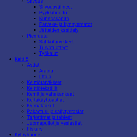
Siivous
Siivousvälineet
Pyykkihuolto
Kunnossapito
Parveke- ja kynnysmatot
Jätteiden käsittely
Pienrauta
Sähkötarvikkeet
Turvatuotteet
Työkalut
Keittiö
Astiat
Arabia
Iittala
Keittiötarvikkeet
Keittiötekstiilit
Kernit ja vahakankaat
Kertakäyttöastiat
Kylmälaukut
Pakastus- ja säilytysrasiat
Tarjottimet ja tabletit
Juomapullot ja vesiastiat
Fiskars
Kylpyhuone