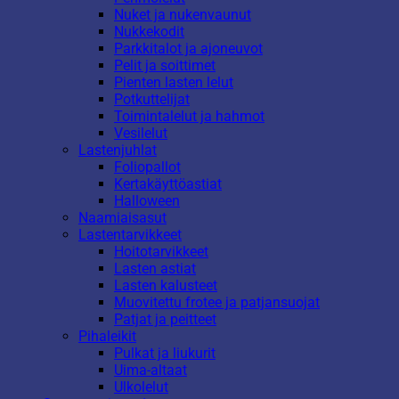
Nuket ja nukenvaunut
Nukkekodit
Parkkitalot ja ajoneuvot
Pelit ja soittimet
Pienten lasten lelut
Potkuttelijat
Toimintalelut ja hahmot
Vesilelut
Lastenjuhlat
Foliopallot
Kertakäyttöastiat
Halloween
Naamiaisasut
Lastentarvikkeet
Hoitotarvikkeet
Lasten astiat
Lasten kalusteet
Muovitettu frotee ja patjansuojat
Patjat ja peitteet
Pihaleikit
Pulkat ja liukurit
Uima-altaat
Ulkolelut