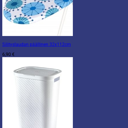
Silityslaudan päällinen 32x112cm
6,90
€