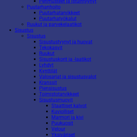
Pehmusteet ja istuintyynyt
Puutarhanhoito
Puutarhatarvikkeet
Puutarhatyökalut
Ruukut ja parvekelaatikot
Sisustus
Sisustus
Sisustustyynyt ja huovat
Tekokasvit
Ruukut
Sisustuskorit ja -laatikot
Lyhdyt
Kynttilät
Valosarjat ja sisustusvalot
Kranssit
Piensisustus
Toimistotarvikkeet
Sisustusmuovit
Staattiset kalvot
Kuviolliset
Marmori ja kivi
Puukuosit
Velour
Yksiväriset