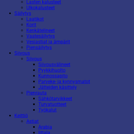
Lasten kalusteet
Ulkokalusteet
Säilytys
Laatikot
Korit
Kenkätelineet
Vaatesäilytys
Vesiastiat ja ämpärit
Piensäilytys
Siivous
Siivous
Siivousvälineet
Pyykkihuolto
Kunnossapito
Parveke- ja kynnysmatot
Jätteiden käsittely
Pienrauta
Sähkötarvikkeet
Turvatuotteet
Työkalut
Keittiö
Astiat
Arabia
Iittala