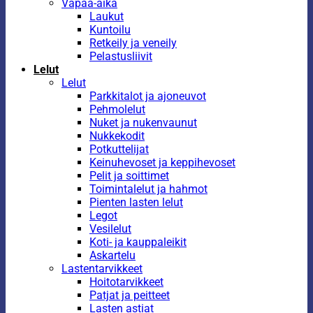
Vapaa-aika
Laukut
Kuntoilu
Retkeily ja veneily
Pelastusliivit
Lelut
Lelut
Parkkitalot ja ajoneuvot
Pehmolelut
Nuket ja nukenvaunut
Nukkekodit
Potkuttelijat
Keinuhevoset ja keppihevoset
Pelit ja soittimet
Toimintalelut ja hahmot
Pienten lasten lelut
Legot
Vesilelut
Koti- ja kauppaleikit
Askartelu
Lastentarvikkeet
Hoitotarvikkeet
Patjat ja peitteet
Lasten astiat