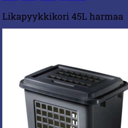
Likapyykkikori 45L harmaa