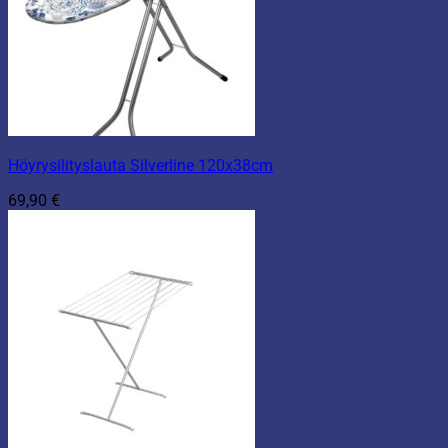
Höyrysilityslauta Silverline 120x38cm
69,90
€