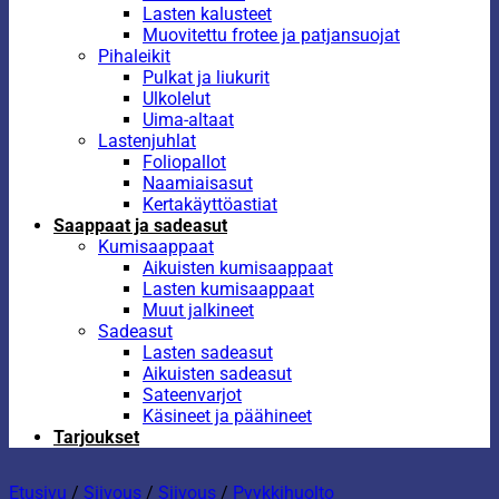
Lasten kalusteet
Muovitettu frotee ja patjansuojat
Pihaleikit
Pulkat ja liukurit
Ulkolelut
Uima-altaat
Lastenjuhlat
Foliopallot
Naamiaisasut
Kertakäyttöastiat
Saappaat ja sadeasut
Kumisaappaat
Aikuisten kumisaappaat
Lasten kumisaappaat
Muut jalkineet
Sadeasut
Lasten sadeasut
Aikuisten sadeasut
Sateenvarjot
Käsineet ja päähineet
Tarjoukset
Etusivu
/
Siivous
/
Siivous
/
Pyykkihuolto