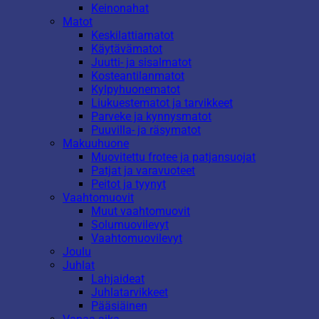
Keinonahat
Matot
Keskilattiamatot
Käytävämatot
Juutti- ja sisalmatot
Kosteantilanmatot
Kylpyhuonematot
Liukuestematot ja tarvikkeet
Parveke ja kynnysmatot
Puuvilla- ja räsymatot
Makuuhuone
Muovitettu frotee ja patjansuojat
Patjat ja varavuoteet
Peitot ja tyynyt
Vaahtomuovit
Muut vaahtomuovit
Solumuovilevyt
Vaahtomuovilevyt
Joulu
Juhlat
Lahjaideat
Juhlatarvikkeet
Pääsiäinen