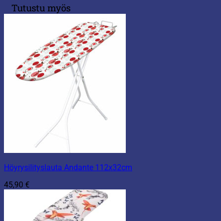
Tutustu myös
Höyrysilityslauta Andante 112x32cm
45,90
€