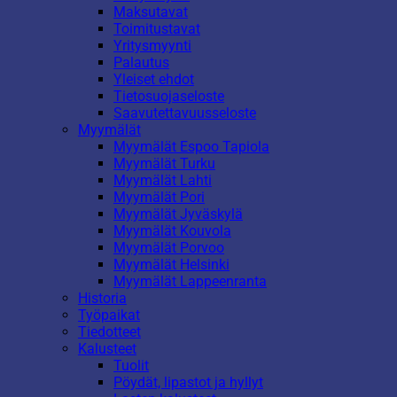
Maksutavat
Toimitustavat
Yritysmyynti
Palautus
Yleiset ehdot
Tietosuojaseloste
Saavutettavuusseloste
Myymälät
Myymälät Espoo Tapiola
Myymälät Turku
Myymälät Lahti
Myymälät Pori
Myymälät Jyväskylä
Myymälät Kouvola
Myymälät Porvoo
Myymälät Helsinki
Myymälät Lappeenranta
Historia
Työpaikat
Tiedotteet
Kalusteet
Tuolit
Pöydät, lipastot ja hyllyt