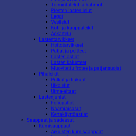
Toimintalelut ja hahmot
Pienten lasten lelut
Legot
Vesilelut
Koti- ja kauppaleikit
Askartelu
Lastentarvikkeet
Hoitotarvikkeet
Patjat ja peitteet
Lasten astiat
Lasten kalusteet
Muovitettu frotee ja patjansuojat
Pihaleikit
Pulkat ja liukurit
Ulkolelut
Uima-altaat
Lastenjuhlat
Foliopallot
Naamiaisasut
Kertakäyttöastiat
Saappaat ja sadeasut
Kumisaappaat
Aikuisten kumisaappaat