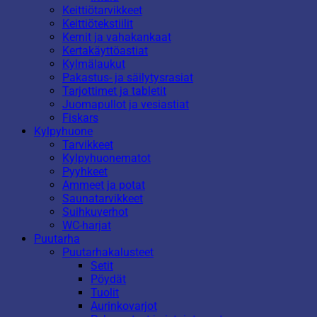
Keittiötarvikkeet
Keittiötekstiilit
Kernit ja vahakankaat
Kertakäyttöastiat
Kylmälaukut
Pakastus- ja säilytysrasiat
Tarjottimet ja tabletit
Juomapullot ja vesiastiat
Fiskars
Kylpyhuone
Tarvikkeet
Kylpyhuonematot
Pyyhkeet
Ammeet ja potat
Saunatarvikkeet
Suihkuverhot
WC-harjat
Puutarha
Puutarhakalusteet
Setit
Pöydät
Tuolit
Aurinkovarjot