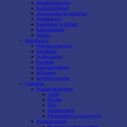
Kertakäyttöastiat
Keittiötarvikkeet
Juomapullot ja vesiastiat
Kylmälaukut
Tarjottimet ja tabletit
Keittiötekstiilit
Fiskars
Kylpyhuone
Kylpyhuonematot
Tarvikkeet
Suihkuverhot
Pyyhkeet
Saunatarvikkeet
WC-harjat
Ammeet ja potat
Puutarha
Puutarhakalusteet
Tuolit
Pöydät
Setit
Aurinkovarjot
Pehmusteet ja istuintyynyt
Puutarhanhoito
Ruukut ja parvekelaatikot