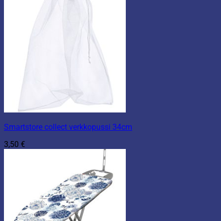
Smartstore collect verkkopussi 34cm
3,50
€