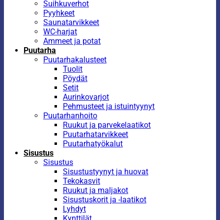
Suihkuverhot
Pyyhkeet
Saunatarvikkeet
WC-harjat
Ammeet ja potat
Puutarha
Puutarhakalusteet
Tuolit
Pöydät
Setit
Aurinkovarjot
Pehmusteet ja istuintyynyt
Puutarhanhoito
Ruukut ja parvekelaatikot
Puutarhatarvikkeet
Puutarhatyökalut
Sisustus
Sisustus
Sisustustyynyt ja huovat
Tekokasvit
Ruukut ja maljakot
Sisustuskorit ja -laatikot
Lyhdyt
Kynttilät