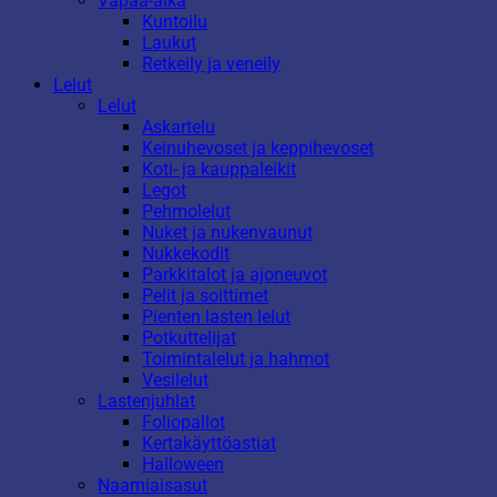
Vapaa-aika
Kuntoilu
Laukut
Retkeily ja veneily
Lelut
Lelut
Askartelu
Keinuhevoset ja keppihevoset
Koti- ja kauppaleikit
Legot
Pehmolelut
Nuket ja nukenvaunut
Nukkekodit
Parkkitalot ja ajoneuvot
Pelit ja soittimet
Pienten lasten lelut
Potkuttelijat
Toimintalelut ja hahmot
Vesilelut
Lastenjuhlat
Foliopallot
Kertakäyttöastiat
Halloween
Naamiaisasut