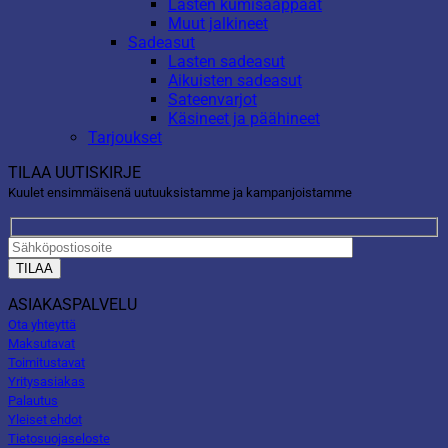
Lasten kumisaappaat
Muut jalkineet
Sadeasut
Lasten sadeasut
Aikuisten sadeasut
Sateenvarjot
Käsineet ja päähineet
Tarjoukset
TILAA UUTISKIRJE
Kuulet ensimmäisenä uutuuksistamme ja kampanjoistamme
ASIAKASPALVELU
Ota yhteyttä
Maksutavat
Toimitustavat
Yritysasiakas
Palautus
Yleiset ehdot
Tietosuojaseloste