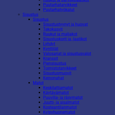
Puutarhatarvikkeet
Puutarhatyökalut
Sisustus
Sisustus
Sisustustyynyt ja huovat
Tekokasvit
Ruukut ja maljakot
Sisustuskorit ja -laatikot
Lyhdyt
Kynttilät
Valosarjat ja sisustusvalot
Kranssit
Piensisustus
Toimistotarvikkeet
Sisustusmuovit
Keinonahat
Matot
Keskilattiamatot
Käytävämatot
Puuvilla- ja räsymatot
Juutti- ja sisalmatot
Kosteantilanmatot
Kylpyhuonematot