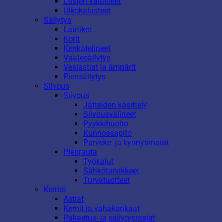
Lasten kalusteet
Ulkokalusteet
Säilytys
Laatikot
Korit
Kenkätelineet
Vaatesäilytys
Vesiastiat ja ämpärit
Piensäilytys
Siivous
Siivous
Jätteiden käsittely
Siivousvälineet
Pyykkihuolto
Kunnossapito
Parveke- ja kynnysmatot
Pienrauta
Työkalut
Sähkötarvikkeet
Turvatuotteet
Keittiö
Astiat
Kernit ja vahakankaat
Pakastus- ja säilytysrasiat