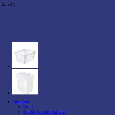
23,90
€
Kalusteet
Tuolit
Pöydät, lipastot ja hyllyt