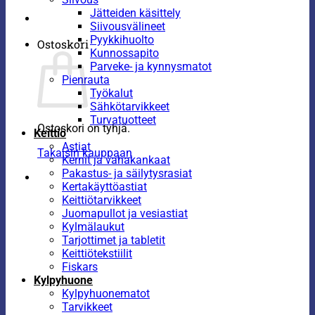
Jätteiden käsittely
Siivousvälineet
Pyykkihuolto
Ostoskori
Kunnossapito
Parveke- ja kynnysmatot
Pienrauta
Työkalut
Sähkötarvikkeet
Turvatuotteet
Ostoskori on tyhjä.
Keittiö
Astiat
Takaisin kauppaan
Kernit ja vahakankaat
Pakastus- ja säilytysrasiat
Kertakäyttöastiat
Keittiötarvikkeet
Juomapullot ja vesiastiat
Kylmälaukut
Tarjottimet ja tabletit
Keittiötekstiilit
Fiskars
Kylpyhuone
Kylpyhuonematot
Tarvikkeet