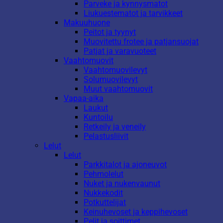
Parveke ja kynnysmatot
Liukuestematot ja tarvikkeet
Makuuhuone
Peitot ja tyynyt
Muovitettu frotee ja patjansuojat
Patjat ja varavuoteet
Vaahtomuovit
Vaahtomuovilevyt
Solumuovilevyt
Muut vaahtomuovit
Vapaa-aika
Laukut
Kuntoilu
Retkeily ja veneily
Pelastusliivit
Lelut
Lelut
Parkkitalot ja ajoneuvot
Pehmolelut
Nuket ja nukenvaunut
Nukkekodit
Potkuttelijat
Keinuhevoset ja keppihevoset
Pelit ja soittimet