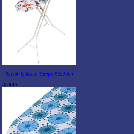
Höyrysilityslauta Tempo 85x30cm
35,90
€