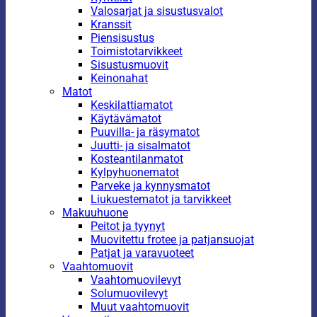
Valosarjat ja sisustusvalot
Kranssit
Piensisustus
Toimistotarvikkeet
Sisustusmuovit
Keinonahat
Matot
Keskilattiamatot
Käytävämatot
Puuvilla- ja räsymatot
Juutti- ja sisalmatot
Kosteantilanmatot
Kylpyhuonematot
Parveke ja kynnysmatot
Liukuestematot ja tarvikkeet
Makuuhuone
Peitot ja tyynyt
Muovitettu frotee ja patjansuojat
Patjat ja varavuoteet
Vaahtomuovit
Vaahtomuovilevyt
Solumuovilevyt
Muut vaahtomuovit