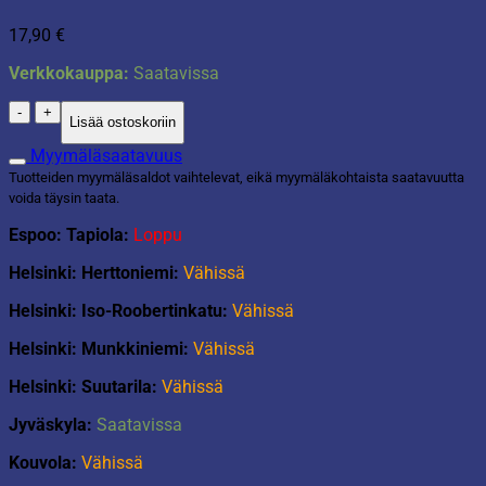
17,90
€
Verkkokauppa:
Saatavissa
Likapyykkikori
Lisää ostoskoriin
45L
harmaa
Myymäläsaatavuus
määrä
Tuotteiden myymäläsaldot vaihtelevat, eikä myymäläkohtaista saatavuutta
voida täysin taata.
Espoo: Tapiola:
Loppu
Helsinki: Herttoniemi:
Vähissä
Helsinki: Iso-Roobertinkatu:
Vähissä
Helsinki: Munkkiniemi:
Vähissä
Helsinki: Suutarila:
Vähissä
Jyväskyla:
Saatavissa
Kouvola:
Vähissä