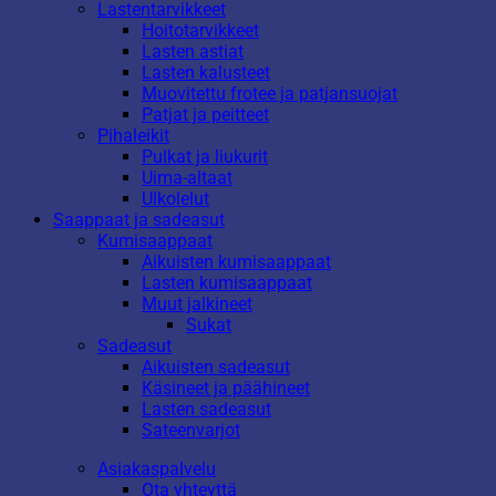
Lastentarvikkeet
Hoitotarvikkeet
Lasten astiat
Lasten kalusteet
Muovitettu frotee ja patjansuojat
Patjat ja peitteet
Pihaleikit
Pulkat ja liukurit
Uima-altaat
Ulkolelut
Saappaat ja sadeasut
Kumisaappaat
Aikuisten kumisaappaat
Lasten kumisaappaat
Muut jalkineet
Sukat
Sadeasut
Aikuisten sadeasut
Käsineet ja päähineet
Lasten sadeasut
Sateenvarjot
Asiakaspalvelu
Ota yhteyttä