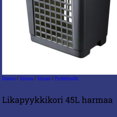
Etusivu
/
Siivous
/
Siivous
/
Pyykkihuolto
Likapyykkikori 45L harmaa