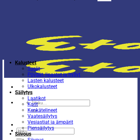
Kalusteet
Tuolit
Pöydät, lipastot ja hyllyt
Lasten kalusteet
Ulkokalusteet
Säilytys
Laatikot
Etsi:
Korit
Kenkätelineet
Vaatesäilytys
Vesiastiat ja ämpärit
Piensäilytys
Etsi:
Siivous
Siivous