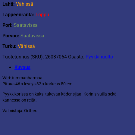
Lahti:
Vähissä
Lappeenranta:
Loppu
Pori:
Saatavissa
Porvoo:
Saatavissa
Turku:
Vähissä
Tuotetunnus (SKU):
26037064
Osasto:
Pyykkihuolto
Kuvaus
Väri: tummanharmaa
Pituus 46 x leveys 32 x korkeus 50 cm
Pyykkikorissa on kaksi tukevaa kädensijaa. Korin sivuilla sekä
kannessa on reiät.
Valmistaja: Orthex