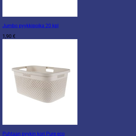
Jumbo pyykkipoika 20 kpl
1,90
€
Puhtaan pyykin kori Pure eco