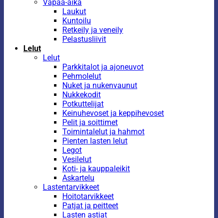
Vapaa-aika
Laukut
Kuntoilu
Retkeily ja veneily
Pelastusliivit
Lelut
Lelut
Parkkitalot ja ajoneuvot
Pehmolelut
Nuket ja nukenvaunut
Nukkekodit
Potkuttelijat
Keinuhevoset ja keppihevoset
Pelit ja soittimet
Toimintalelut ja hahmot
Pienten lasten lelut
Legot
Vesilelut
Koti- ja kauppaleikit
Askartelu
Lastentarvikkeet
Hoitotarvikkeet
Patjat ja peitteet
Lasten astiat