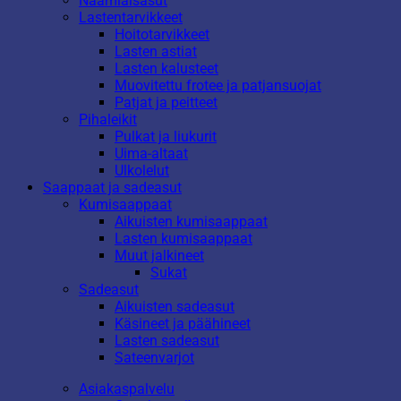
Naamiaisasut
Lastentarvikkeet
Hoitotarvikkeet
Lasten astiat
Lasten kalusteet
Muovitettu frotee ja patjansuojat
Patjat ja peitteet
Pihaleikit
Pulkat ja liukurit
Uima-altaat
Ulkolelut
Saappaat ja sadeasut
Kumisaappaat
Aikuisten kumisaappaat
Lasten kumisaappaat
Muut jalkineet
Sukat
Sadeasut
Aikuisten sadeasut
Käsineet ja päähineet
Lasten sadeasut
Sateenvarjot
Asiakaspalvelu