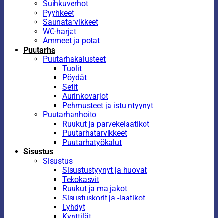
Suihkuverhot
Pyyhkeet
Saunatarvikkeet
WC-harjat
Ammeet ja potat
Puutarha
Puutarhakalusteet
Tuolit
Pöydät
Setit
Aurinkovarjot
Pehmusteet ja istuintyynyt
Puutarhanhoito
Ruukut ja parvekelaatikot
Puutarhatarvikkeet
Puutarhatyökalut
Sisustus
Sisustus
Sisustustyynyt ja huovat
Tekokasvit
Ruukut ja maljakot
Sisustuskorit ja -laatikot
Lyhdyt
Kynttilät