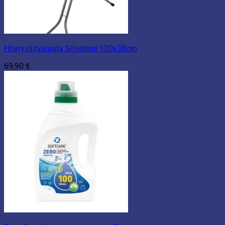
Höyrysilityslauta Silverline 120x38cm
69,90
€