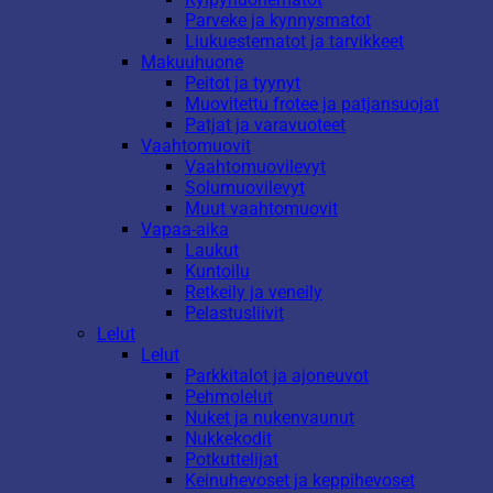
Parveke ja kynnysmatot
Liukuestematot ja tarvikkeet
Makuuhuone
Peitot ja tyynyt
Muovitettu frotee ja patjansuojat
Patjat ja varavuoteet
Vaahtomuovit
Vaahtomuovilevyt
Solumuovilevyt
Muut vaahtomuovit
Vapaa-aika
Laukut
Kuntoilu
Retkeily ja veneily
Pelastusliivit
Lelut
Lelut
Parkkitalot ja ajoneuvot
Pehmolelut
Nuket ja nukenvaunut
Nukkekodit
Potkuttelijat
Keinuhevoset ja keppihevoset