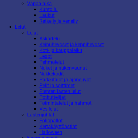
Vapaa-aika
Kuntoilu
Laukut
Retkeily ja veneily
Lelut
Lelut
Askartelu
Keinuhevoset ja keppihevoset
Koti- ja kauppaleikit
Legot
Pehmolelut
Nuket ja nukenvaunut
Nukkekodit
Parkkitalot ja ajoneuvot
Pelit ja soittimet
Pienten lasten lelut
Potkuttelijat
Toimintalelut ja hahmot
Vesilelut
Lastenjuhlat
Foliopallot
Kertakäyttöastiat
Halloween