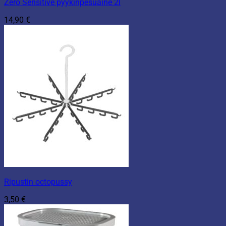
Zero Sensitive pyykinpesuaine 2l
14,90
€
Ripustin octopussy
3,50
€