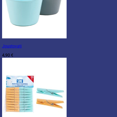
Joustovati
4,90
€