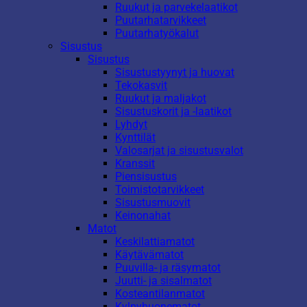
Ruukut ja parvekelaatikot
Puutarhatarvikkeet
Puutarhatyökalut
Sisustus
Sisustus
Sisustustyynyt ja huovat
Tekokasvit
Ruukut ja maljakot
Sisustuskorit ja -laatikot
Lyhdyt
Kynttilät
Valosarjat ja sisustusvalot
Kranssit
Piensisustus
Toimistotarvikkeet
Sisustusmuovit
Keinonahat
Matot
Keskilattiamatot
Käytävämatot
Puuvilla- ja räsymatot
Juutti- ja sisalmatot
Kosteantilanmatot
Kylpyhuonematot