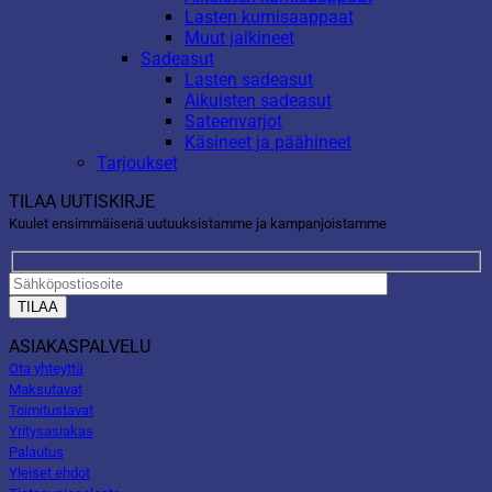
Lasten kumisaappaat
Muut jalkineet
Sadeasut
Lasten sadeasut
Aikuisten sadeasut
Sateenvarjot
Käsineet ja päähineet
Tarjoukset
TILAA UUTISKIRJE
Kuulet ensimmäisenä uutuuksistamme ja kampanjoistamme
ASIAKASPALVELU
Ota yhteyttä
Maksutavat
Toimitustavat
Yritysasiakas
Palautus
Yleiset ehdot