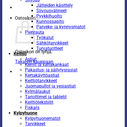
Jätteiden käsittely
Siivousvälineet
Pyykkihuolto
Ostoskori
Kunnossapito
Parveke- ja kynnysmatot
Pienrauta
Työkalut
Sähkötarvikkeet
Turvatuotteet
Ostoskori on tyhjä.
Keittiö
Astiat
Takaisin kauppaan
Kernit ja vahakankaat
Pakastus- ja säilytysrasiat
Kertakäyttöastiat
Keittiötarvikkeet
Juomapullot ja vesiastiat
Kylmälaukut
Tarjottimet ja tabletit
Keittiötekstiilit
Fiskars
Kylpyhuone
Kylpyhuonematot
Tarvikkeet