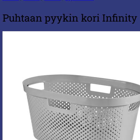
Puhtaan pyykin kori Infinity