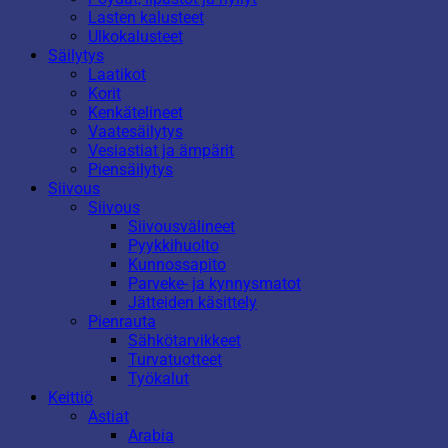
Lasten kalusteet
Ulkokalusteet
Säilytys
Laatikot
Korit
Kenkätelineet
Vaatesäilytys
Vesiastiat ja ämpärit
Piensäilytys
Siivous
Siivous
Siivousvälineet
Pyykkihuolto
Kunnossapito
Parveke- ja kynnysmatot
Jätteiden käsittely
Pienrauta
Sähkötarvikkeet
Turvatuotteet
Työkalut
Keittiö
Astiat
Arabia