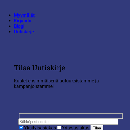
Skip
to
Myymälät
content
Kirjaudu
Blogi
Uutiskirje
Tilaa Uutiskirje
Kuulet ensimmäisenä uutuuksistamme ja
kampanjoistamme!
Yksityisasiakas
Yritysasiakas