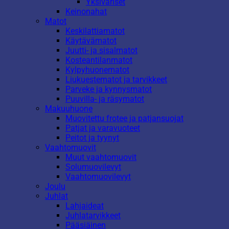
Yksiväriset
Keinonahat
Matot
Keskilattiamatot
Käytävämatot
Juutti- ja sisalmatot
Kosteantilanmatot
Kylpyhuonematot
Liukuestematot ja tarvikkeet
Parveke ja kynnysmatot
Puuvilla- ja räsymatot
Makuuhuone
Muovitettu frotee ja patjansuojat
Patjat ja varavuoteet
Peitot ja tyynyt
Vaahtomuovit
Muut vaahtomuovit
Solumuovilevyt
Vaahtomuovilevyt
Joulu
Juhlat
Lahjaideat
Juhlatarvikkeet
Pääsiäinen