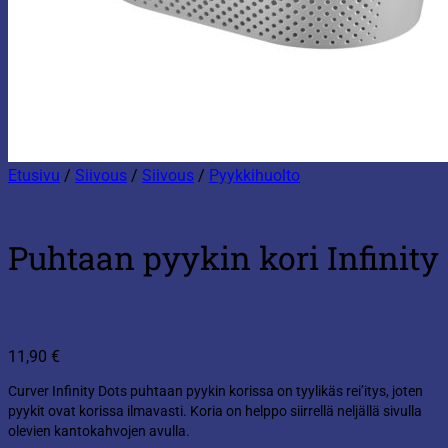
Etusivu
/
Siivous
/
Siivous
/
Pyykkihuolto
Puhtaan pyykin kori Infinity
11,90
€
Curver Infinity Dots puhtaan pyykin korissa on tyylikäs rei’itys, joten
pyykit ovat korissa ilmavasti. Koria on helppo siirrellä neljällä sivulla
olevien kantokahvojen avulla.