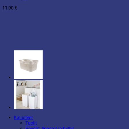
11,90
€
Kalusteet
Tuolit
Pöydät, lipastot ja hyllyt