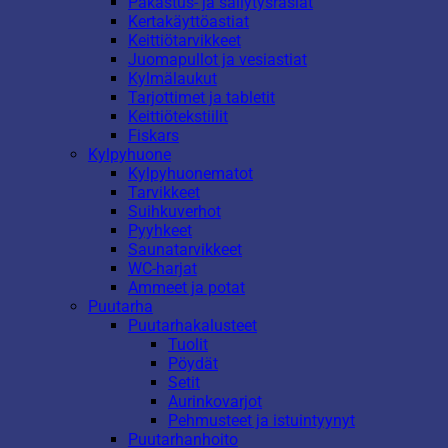
Pakastus- ja säilytysrasiat
Kertakäyttöastiat
Keittiötarvikkeet
Juomapullot ja vesiastiat
Kylmälaukut
Tarjottimet ja tabletit
Keittiötekstiilit
Fiskars
Kylpyhuone
Kylpyhuonematot
Tarvikkeet
Suihkuverhot
Pyyhkeet
Saunatarvikkeet
WC-harjat
Ammeet ja potat
Puutarha
Puutarhakalusteet
Tuolit
Pöydät
Setit
Aurinkovarjot
Pehmusteet ja istuintyynyt
Puutarhanhoito