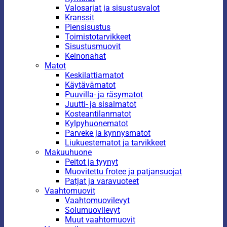
Valosarjat ja sisustusvalot
Kranssit
Piensisustus
Toimistotarvikkeet
Sisustusmuovit
Keinonahat
Matot
Keskilattiamatot
Käytävämatot
Puuvilla- ja räsymatot
Juutti- ja sisalmatot
Kosteantilanmatot
Kylpyhuonematot
Parveke ja kynnysmatot
Liukuestematot ja tarvikkeet
Makuuhuone
Peitot ja tyynyt
Muovitettu frotee ja patjansuojat
Patjat ja varavuoteet
Vaahtomuovit
Vaahtomuovilevyt
Solumuovilevyt
Muut vaahtomuovit