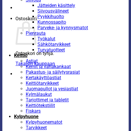
Jätteiden käsittely
Siivousvälineet
Pyykkihuolto
Ostoskori
Kunnossapito
Parveke- ja kynnysmatot
Pienrauta
Työkalut
Sähkötarvikkeet
Turvatuotteet
Ostoskori on tyhjä.
Keittiö
Astiat
Takaisin kauppaan
Kernit ja vahakankaat
Pakastus- ja säilytysrasiat
Kertakäyttöastiat
Keittiötarvikkeet
Juomapullot ja vesiastiat
Kylmälaukut
Tarjottimet ja tabletit
Keittiötekstiilit
Fiskars
Kylpyhuone
Kylpyhuonematot
Tarvikkeet