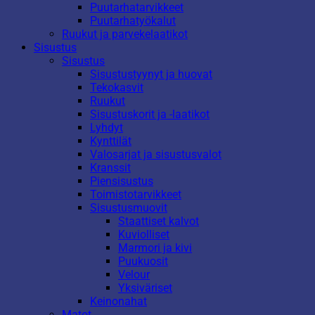
Puutarhatarvikkeet
Puutarhatyökalut
Ruukut ja parvekelaatikot
Sisustus
Sisustus
Sisustustyynyt ja huovat
Tekokasvit
Ruukut
Sisustuskorit ja -laatikot
Lyhdyt
Kynttilät
Valosarjat ja sisustusvalot
Kranssit
Piensisustus
Toimistotarvikkeet
Sisustusmuovit
Staattiset kalvot
Kuviolliset
Marmori ja kivi
Puukuosit
Velour
Yksiväriset
Keinonahat
Matot