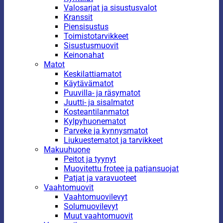
Valosarjat ja sisustusvalot
Kranssit
Piensisustus
Toimistotarvikkeet
Sisustusmuovit
Keinonahat
Matot
Keskilattiamatot
Käytävämatot
Puuvilla- ja räsymatot
Juutti- ja sisalmatot
Kosteantilanmatot
Kylpyhuonematot
Parveke ja kynnysmatot
Liukuestematot ja tarvikkeet
Makuuhuone
Peitot ja tyynyt
Muovitettu frotee ja patjansuojat
Patjat ja varavuoteet
Vaahtomuovit
Vaahtomuovilevyt
Solumuovilevyt
Muut vaahtomuovit