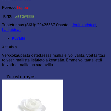
Porvoo:
Loppu
Turku:
Saatavissa
Tuotetunnus (SKU):
20425337
Osastot:
Joulukoristeet
,
Lahjaideat
Kuvaus
3 erilaista.
Verkkokaupasta ostettaessa mallia ei voi valita. Voit laittaa
toiveen mallista lisätietoja kenttään. Emme voi taata, että
toivottua mallia on saatavilla.
Tutustu myös