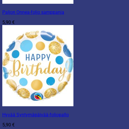
Paljon Onnea-folio samppanja
5,90
€
Hyvää Syntymäpäivää-foliopallo
5,90
€