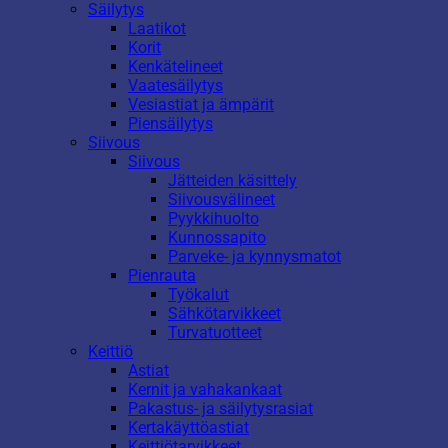
Säilytys
Laatikot
Korit
Kenkätelineet
Vaatesäilytys
Vesiastiat ja ämpärit
Piensäilytys
Siivous
Siivous
Jätteiden käsittely
Siivousvälineet
Pyykkihuolto
Kunnossapito
Parveke- ja kynnysmatot
Pienrauta
Työkalut
Sähkötarvikkeet
Turvatuotteet
Keittiö
Astiat
Kernit ja vahakankaat
Pakastus- ja säilytysrasiat
Kertakäyttöastiat
Keittiötarvikkeet