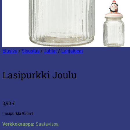
Etusivu
/
Sisustus
/
Juhlat
/
Lahjaideat
Lasipurkki Joulu
8,90
€
Lasipurkki 950ml
Verkkokauppa:
Saatavissa