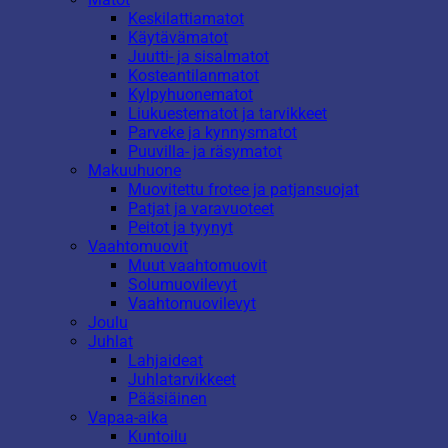
Keskilattiamatot
Käytävämatot
Juutti- ja sisalmatot
Kosteantilanmatot
Kylpyhuonematot
Liukuestematot ja tarvikkeet
Parveke ja kynnysmatot
Puuvilla- ja räsymatot
Makuuhuone
Muovitettu frotee ja patjansuojat
Patjat ja varavuoteet
Peitot ja tyynyt
Vaahtomuovit
Muut vaahtomuovit
Solumuovilevyt
Vaahtomuovilevyt
Joulu
Juhlat
Lahjaideat
Juhlatarvikkeet
Pääsiäinen
Vapaa-aika
Kuntoilu