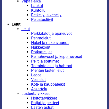
Vapaa-aika
Laukut
Kuntoilu
Retkeily ja veneily
Pelastusliivit
Lelut
Lelut
Parkkitalot ja ajoneuvot
Pehmolelut
Nuket ja nukenvaunut
Nukkekodit
Potkuttelijat
Keinuhevoset ja keppihevoset
Pelit ja soittimet
Toimintalelut ja hahmot
Pienten lasten lelut
Legot
Vesilelut
Koti- ja kauppaleikit
Askartelu
Lastentarvikkeet
Hoitotarvikkeet
Patjat ja peitteet
Lasten astiat