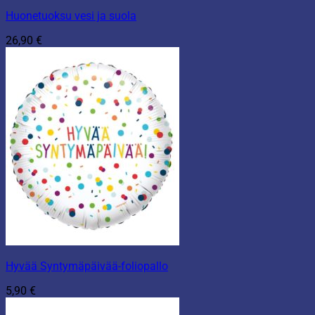
Huonetuoksu vesi ja suola
26,90
€
Hyvää Syntymäpäivää-foliopallo
5,90
€