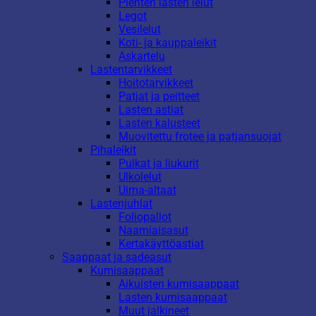
Pienten lasten lelut
Legot
Vesilelut
Koti- ja kauppaleikit
Askartelu
Lastentarvikkeet
Hoitotarvikkeet
Patjat ja peitteet
Lasten astiat
Lasten kalusteet
Muovitettu frotee ja patjansuojat
Pihaleikit
Pulkat ja liukurit
Ulkolelut
Uima-altaat
Lastenjuhlat
Foliopallot
Naamiaisasut
Kertakäyttöastiat
Saappaat ja sadeasut
Kumisaappaat
Aikuisten kumisaappaat
Lasten kumisaappaat
Muut jalkineet