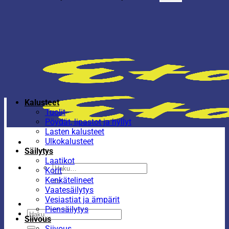
Kalusteet
Tuolit
Pöydät, lipastot ja hyllyt
Lasten kalusteet
Ulkokalusteet
Säilytys
Laatikot
Etsi:
Korit
Kenkätelineet
Vaatesäilytys
Vesiastiat ja ämpärit
Piensäilytys
Etsi:
Siivous
Siivous