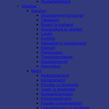
Puutarhatyökalut
Sisustus
Sisustus
Sisustustyynyt ja huovat
Tekokasvit
Ruukut ja maljakot
Sisustuskorit ja -laatikot
Lyhdyt
Kynttilät
Valosarjat ja sisustusvalot
Kranssit
Piensisustus
Toimistotarvikkeet
Sisustusmuovit
Keinonahat
Matot
Keskilattiamatot
Käytävämatot
Puuvilla- ja räsymatot
Juutti- ja sisalmatot
Kosteantilanmatot
Kylpyhuonematot
Parveke ja kynnysmatot
Liukuestematot ja tarvikkeet