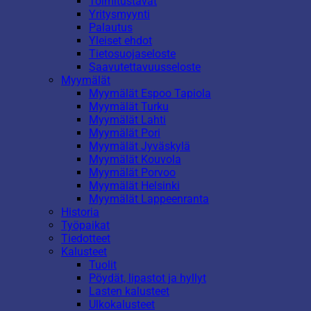
Toimitustavat
Yritysmyynti
Palautus
Yleiset ehdot
Tietosuojaseloste
Saavutettavuusseloste
Myymälät
Myymälät Espoo Tapiola
Myymälät Turku
Myymälät Lahti
Myymälät Pori
Myymälät Jyväskylä
Myymälät Kouvola
Myymälät Porvoo
Myymälät Helsinki
Myymälät Lappeenranta
Historia
Työpaikat
Tiedotteet
Kalusteet
Tuolit
Pöydät, lipastot ja hyllyt
Lasten kalusteet
Ulkokalusteet