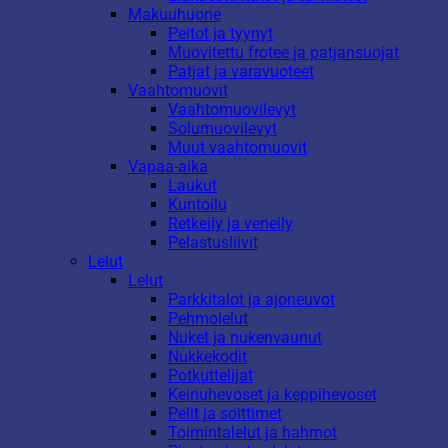
Makuuhuone
Peitot ja tyynyt
Muovitettu frotee ja patjansuojat
Patjat ja varavuoteet
Vaahtomuovit
Vaahtomuovilevyt
Solumuovilevyt
Muut vaahtomuovit
Vapaa-aika
Laukut
Kuntoilu
Retkeily ja veneily
Pelastusliivit
Lelut
Lelut
Parkkitalot ja ajoneuvot
Pehmolelut
Nuket ja nukenvaunut
Nukkekodit
Potkuttelijat
Keinuhevoset ja keppihevoset
Pelit ja soittimet
Toimintalelut ja hahmot