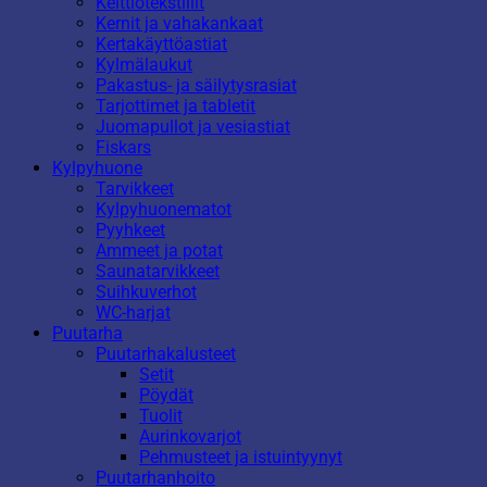
Keittiötekstiilit
Kernit ja vahakankaat
Kertakäyttöastiat
Kylmälaukut
Pakastus- ja säilytysrasiat
Tarjottimet ja tabletit
Juomapullot ja vesiastiat
Fiskars
Kylpyhuone
Tarvikkeet
Kylpyhuonematot
Pyyhkeet
Ammeet ja potat
Saunatarvikkeet
Suihkuverhot
WC-harjat
Puutarha
Puutarhakalusteet
Setit
Pöydät
Tuolit
Aurinkovarjot
Pehmusteet ja istuintyynyt
Puutarhanhoito