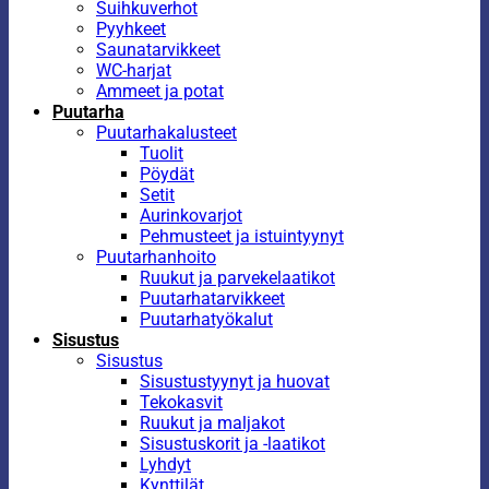
Suihkuverhot
Pyyhkeet
Saunatarvikkeet
WC-harjat
Ammeet ja potat
Puutarha
Puutarhakalusteet
Tuolit
Pöydät
Setit
Aurinkovarjot
Pehmusteet ja istuintyynyt
Puutarhanhoito
Ruukut ja parvekelaatikot
Puutarhatarvikkeet
Puutarhatyökalut
Sisustus
Sisustus
Sisustustyynyt ja huovat
Tekokasvit
Ruukut ja maljakot
Sisustuskorit ja -laatikot
Lyhdyt
Kynttilät