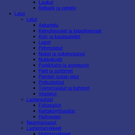
Laukut
Retkeily ja veneily
Lelut
Lelut
Askartelu
Keinuhevoset ja keppihevoset
Koti- ja kauppaleikit
Legot
Pehmolelut
Nuket ja nukenvaunut
Nukkekodit
Parkkitalot ja ajoneuvot
Pelit ja soittimet
Pienten lasten lelut
Potkuttelijat
Toimintalelut ja hahmot
Vesilelut
Lastenjuhlat
Foliopallot
Kertakäyttöastiat
Halloween
Naamiaisasut
Lastentarvikkeet
Hoitotarvikkeet