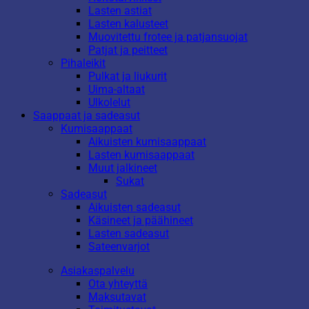
Lasten astiat
Lasten kalusteet
Muovitettu frotee ja patjansuojat
Patjat ja peitteet
Pihaleikit
Pulkat ja liukurit
Uima-altaat
Ulkolelut
Saappaat ja sadeasut
Kumisaappaat
Aikuisten kumisaappaat
Lasten kumisaappaat
Muut jalkineet
Sukat
Sadeasut
Aikuisten sadeasut
Käsineet ja päähineet
Lasten sadeasut
Sateenvarjot
Asiakaspalvelu
Ota yhteyttä
Maksutavat