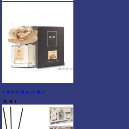
Huonetuoksu vanilja
26,90
€