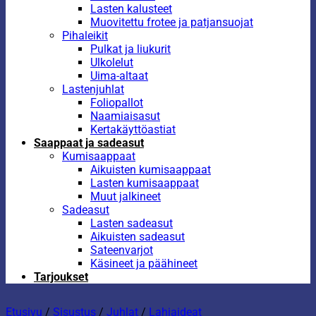
Lasten kalusteet
Muovitettu frotee ja patjansuojat
Pihaleikit
Pulkat ja liukurit
Ulkolelut
Uima-altaat
Lastenjuhlat
Foliopallot
Naamiaisasut
Kertakäyttöastiat
Saappaat ja sadeasut
Kumisaappaat
Aikuisten kumisaappaat
Lasten kumisaappaat
Muut jalkineet
Sadeasut
Lasten sadeasut
Aikuisten sadeasut
Sateenvarjot
Käsineet ja päähineet
Tarjoukset
Etusivu
/
Sisustus
/
Juhlat
/
Lahjaideat