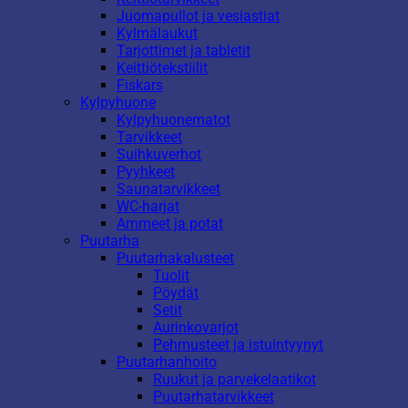
Juomapullot ja vesiastiat
Kylmälaukut
Tarjottimet ja tabletit
Keittiötekstiilit
Fiskars
Kylpyhuone
Kylpyhuonematot
Tarvikkeet
Suihkuverhot
Pyyhkeet
Saunatarvikkeet
WC-harjat
Ammeet ja potat
Puutarha
Puutarhakalusteet
Tuolit
Pöydät
Setit
Aurinkovarjot
Pehmusteet ja istuintyynyt
Puutarhanhoito
Ruukut ja parvekelaatikot
Puutarhatarvikkeet