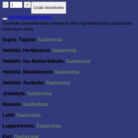
Lasipurkki
Lisää ostoskoriin
Joulu
määrä
Myymäläsaatavuus
Tuotteiden myymäläsaldot vaihtelevat, eikä myymäläkohtaista saatavuutta
voida täysin taata.
Espoo: Tapiola:
Saatavissa
Helsinki: Herttoniemi:
Saatavissa
Helsinki: Iso-Roobertinkatu:
Saatavissa
Helsinki: Munkkiniemi:
Saatavissa
Helsinki: Suutarila:
Saatavissa
Jyväskyla:
Saatavissa
Kouvola:
Saatavissa
Lahti:
Saatavissa
Lappeenranta:
Saatavissa
Pori:
Saatavissa