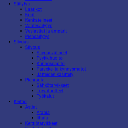
Säilytys
Laatikot
Korit
Kenkätelineet
Vaatesäilytys
Vesiastiat ja ämpärit
Piensäilytys
Siivous
Siivous
Siivousvälineet
Pyykkihuolto
Kunnossapito
Parveke- ja kynnysmatot
Jätteiden käsittely
Pienrauta
Sähkötarvikkeet
Turvatuotteet
Työkalut
Keittiö
Astiat
Arabia
Iittala
Keittiötarvikkeet