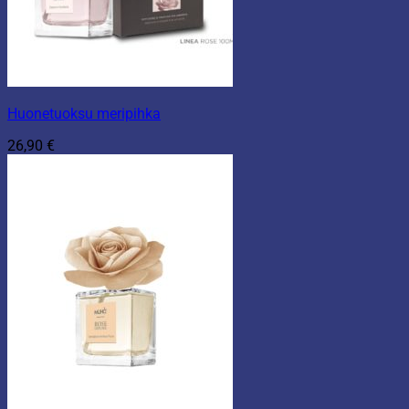
Huonetuoksu meripihka
26,90
€