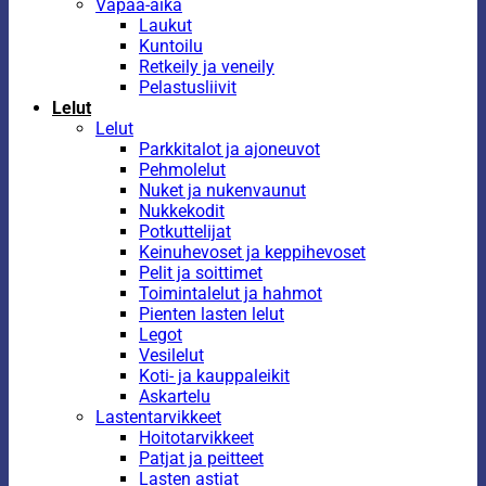
Vapaa-aika
Laukut
Kuntoilu
Retkeily ja veneily
Pelastusliivit
Lelut
Lelut
Parkkitalot ja ajoneuvot
Pehmolelut
Nuket ja nukenvaunut
Nukkekodit
Potkuttelijat
Keinuhevoset ja keppihevoset
Pelit ja soittimet
Toimintalelut ja hahmot
Pienten lasten lelut
Legot
Vesilelut
Koti- ja kauppaleikit
Askartelu
Lastentarvikkeet
Hoitotarvikkeet
Patjat ja peitteet
Lasten astiat