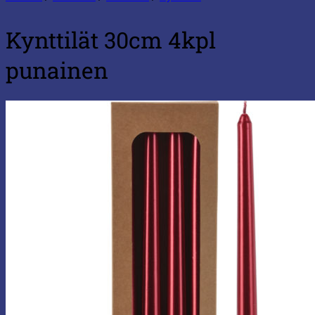
Kynttilät 30cm 4kpl
punainen