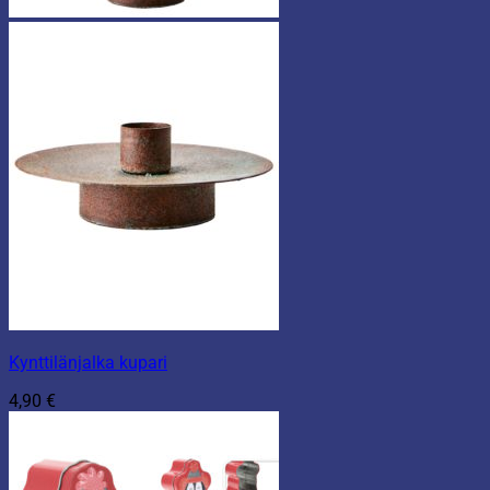
Kynttilänjalka kupari
4,90
€