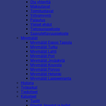
Ota yhteyttä
Maksutavat
Toimitustavat
Yritysmyynti
Palautus
Yleiset ehdot
Tietosuojaseloste
Saavutettavuusseloste
Myymälät
Myymälät Espoo Tapiola
Myymälät Turku
Myymälät Lahti
Myymälät Pori
Myymälät Jyväskylä
Myymälät Kouvola
Myymälät Porvoo
Myymälät Helsinki
Myymälät Lappeenranta
Historia
Työpaikat
Tiedotteet
Kalusteet
Tuolit
Pöydät, lipastot ja hyllyt