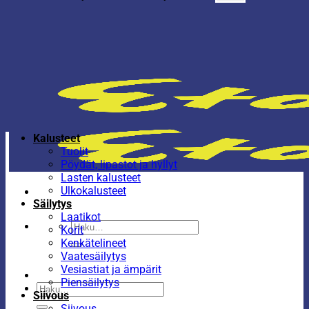
Kalusteet
Tuolit
Pöydät, lipastot ja hyllyt
Lasten kalusteet
Ulkokalusteet
Säilytys
Laatikot
Etsi:
Korit
Kenkätelineet
Vaatesäilytys
Vesiastiat ja ämpärit
Piensäilytys
Etsi:
Siivous
Siivous