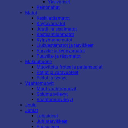
Yksiväriset
Keinonahat
Matot
Keskilattiamatot
Käytävämatot
Juutti- ja sisalmatot
Kosteantilanmatot
Kylpyhuonematot
Liukuestematot ja tarvikkeet
Parveke ja kynnysmatot
Puuvilla- ja räsymatot
Makuuhuone
Muovitettu frotee ja patjansuojat
Patjat ja varavuoteet
Peitot ja tyynyt
Vaahtomuovit
Muut vaahtomuovit
Solumuovilevyt
Vaahtomuovilevyt
Joulu
Juhlat
Lahjaideat
Juhlatarvikkeet
Pääsiäinen