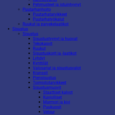
Pehmusteet ja istuintyynyt
Puutarhanhoito
Puutarhatarvikkeet
Puutarhatyökalut
Ruukut ja parvekelaatikot
Sisustus
Sisustus
Sisustustyynyt ja huovat
Tekokasvit
Ruukut
Sisustuskorit ja -laatikot
Lyhdyt
Kynttilät
Valosarjat ja sisustusvalot
Kranssit
Piensisustus
Toimistotarvikkeet
Sisustusmuovit
Staattiset kalvot
Kuviolliset
Marmori ja kivi
Puukuosit
Velour