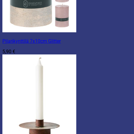
Pilarikynttilä 7x10cm Glitter
5,90
€