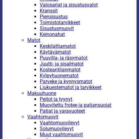
Valosarjat ja sisustusvalot
Kranssit
Piensisustus
Toimistotarvikkeet
Sisustusmuovit
Keinonahat
Matot
Keskilattiamatot
Käytävämatot
Puuvilla- ja räsymatot
Juutti- ja sisalmatot
Kosteantilanmatot
Kylpyhuonematot
Parveke ja kynnysmatot
Liukuestematot ja tarvikkeet
Makuuhuone
Peitot ja tyynyt
Muovitettu frotee ja patjansuojat
Patjat ja varavuoteet
Vaahtomuovit
Vaahtomuovilevyt
Solumuovilevyt
Muut vaahtomuovit