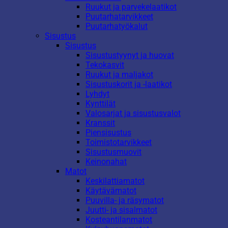
Ruukut ja parvekelaatikot
Puutarhatarvikkeet
Puutarhatyökalut
Sisustus
Sisustus
Sisustustyynyt ja huovat
Tekokasvit
Ruukut ja maljakot
Sisustuskorit ja -laatikot
Lyhdyt
Kynttilät
Valosarjat ja sisustusvalot
Kranssit
Piensisustus
Toimistotarvikkeet
Sisustusmuovit
Keinonahat
Matot
Keskilattiamatot
Käytävämatot
Puuvilla- ja räsymatot
Juutti- ja sisalmatot
Kosteantilanmatot