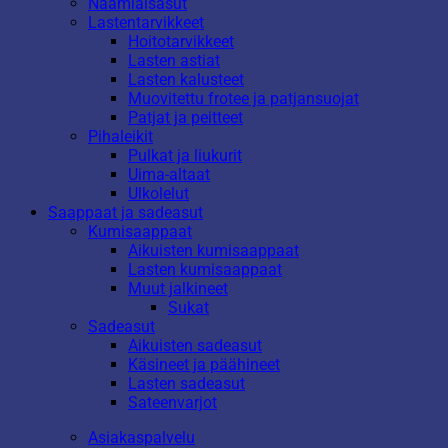
Naamiaisasut
Lastentarvikkeet
Hoitotarvikkeet
Lasten astiat
Lasten kalusteet
Muovitettu frotee ja patjansuojat
Patjat ja peitteet
Pihaleikit
Pulkat ja liukurit
Uima-altaat
Ulkolelut
Saappaat ja sadeasut
Kumisaappaat
Aikuisten kumisaappaat
Lasten kumisaappaat
Muut jalkineet
Sukat
Sadeasut
Aikuisten sadeasut
Käsineet ja päähineet
Lasten sadeasut
Sateenvarjot
Asiakaspalvelu