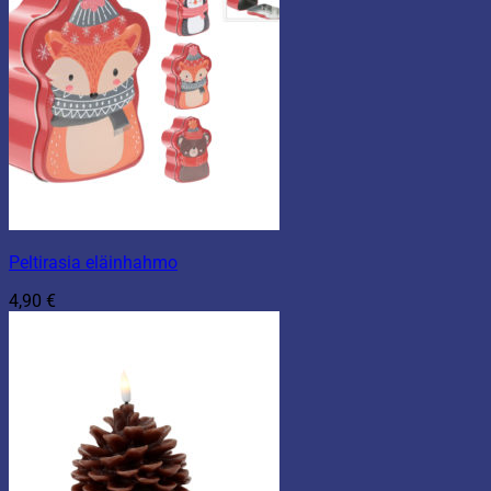
Peltirasia eläinhahmo
4,90
€