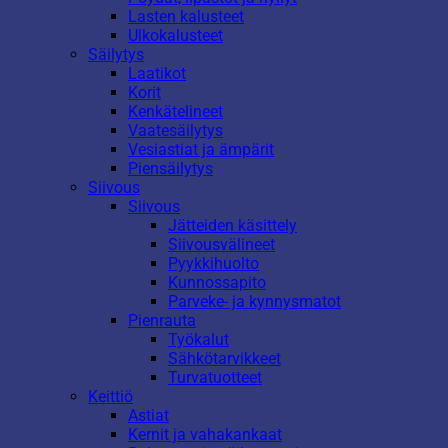
Lasten kalusteet
Ulkokalusteet
Säilytys
Laatikot
Korit
Kenkätelineet
Vaatesäilytys
Vesiastiat ja ämpärit
Piensäilytys
Siivous
Siivous
Jätteiden käsittely
Siivousvälineet
Pyykkihuolto
Kunnossapito
Parveke- ja kynnysmatot
Pienrauta
Työkalut
Sähkötarvikkeet
Turvatuotteet
Keittiö
Astiat
Kernit ja vahakankaat