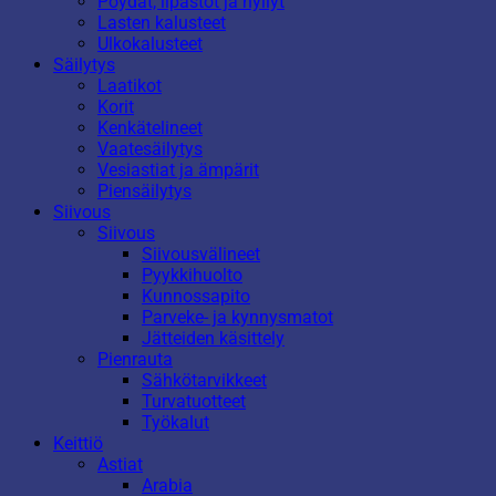
Pöydät, lipastot ja hyllyt
Lasten kalusteet
Ulkokalusteet
Säilytys
Laatikot
Korit
Kenkätelineet
Vaatesäilytys
Vesiastiat ja ämpärit
Piensäilytys
Siivous
Siivous
Siivousvälineet
Pyykkihuolto
Kunnossapito
Parveke- ja kynnysmatot
Jätteiden käsittely
Pienrauta
Sähkötarvikkeet
Turvatuotteet
Työkalut
Keittiö
Astiat
Arabia