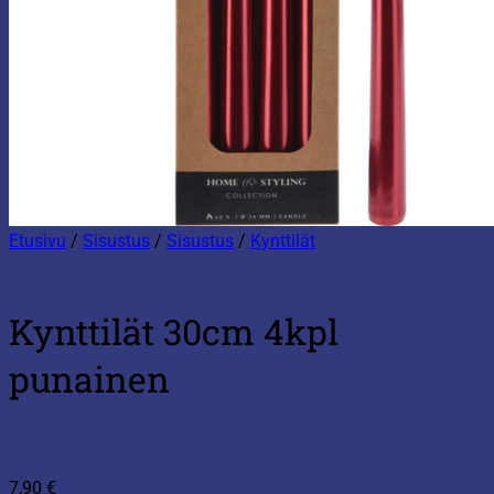
Etusivu
/
Sisustus
/
Sisustus
/
Kynttilät
Kynttilät 30cm 4kpl
punainen
7,90
€