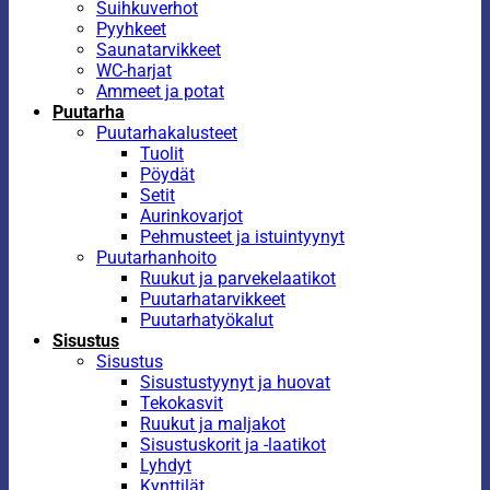
Suihkuverhot
Pyyhkeet
Saunatarvikkeet
WC-harjat
Ammeet ja potat
Puutarha
Puutarhakalusteet
Tuolit
Pöydät
Setit
Aurinkovarjot
Pehmusteet ja istuintyynyt
Puutarhanhoito
Ruukut ja parvekelaatikot
Puutarhatarvikkeet
Puutarhatyökalut
Sisustus
Sisustus
Sisustustyynyt ja huovat
Tekokasvit
Ruukut ja maljakot
Sisustuskorit ja -laatikot
Lyhdyt
Kynttilät