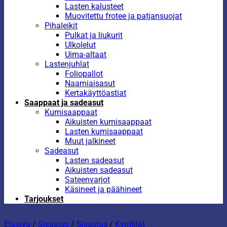
Lasten kalusteet
Muovitettu frotee ja patjansuojat
Pihaleikit
Pulkat ja liukurit
Ulkolelut
Uima-altaat
Lastenjuhlat
Foliopallot
Naamiaisasut
Kertakäyttöastiat
Saappaat ja sadeasut
Kumisaappaat
Aikuisten kumisaappaat
Lasten kumisaappaat
Muut jalkineet
Sadeasut
Lasten sadeasut
Aikuisten sadeasut
Sateenvarjot
Käsineet ja päähineet
Tarjoukset
Etusivu
/
Sisustus
/
Sisustus
/
Kynttilät