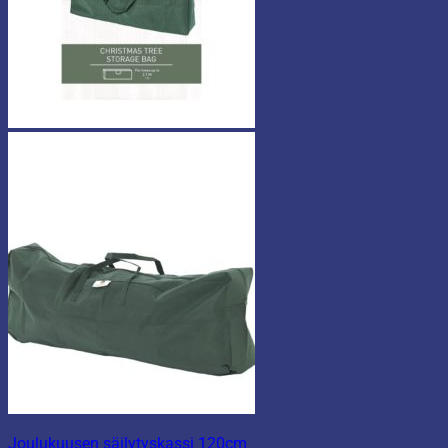
Joulukuusen säilytyskassi 120cm