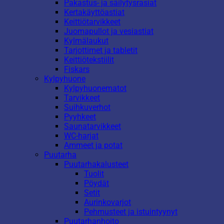
Pakastus- ja säilytysrasiat
Kertakäyttöastiat
Keittiötarvikkeet
Juomapullot ja vesiastiat
Kylmälaukut
Tarjottimet ja tabletit
Keittiötekstiilit
Fiskars
Kylpyhuone
Kylpyhuonematot
Tarvikkeet
Suihkuverhot
Pyyhkeet
Saunatarvikkeet
WC-harjat
Ammeet ja potat
Puutarha
Puutarhakalusteet
Tuolit
Pöydät
Setit
Aurinkovarjot
Pehmusteet ja istuintyynyt
Puutarhanhoito