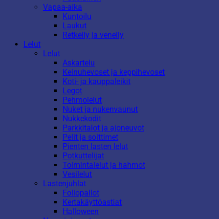
Vapaa-aika
Kuntoilu
Laukut
Retkeily ja veneily
Lelut
Lelut
Askartelu
Keinuhevoset ja keppihevoset
Koti- ja kauppaleikit
Legot
Pehmolelut
Nuket ja nukenvaunut
Nukkekodit
Parkkitalot ja ajoneuvot
Pelit ja soittimet
Pienten lasten lelut
Potkuttelijat
Toimintalelut ja hahmot
Vesilelut
Lastenjuhlat
Foliopallot
Kertakäyttöastiat
Halloween