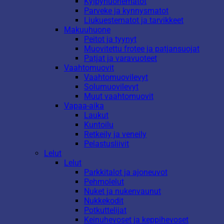
Kylpyhuonematot
Parveke ja kynnysmatot
Liukuestematot ja tarvikkeet
Makuuhuone
Peitot ja tyynyt
Muovitettu frotee ja patjansuojat
Patjat ja varavuoteet
Vaahtomuovit
Vaahtomuovilevyt
Solumuovilevyt
Muut vaahtomuovit
Vapaa-aika
Laukut
Kuntoilu
Retkeily ja veneily
Pelastusliivit
Lelut
Lelut
Parkkitalot ja ajoneuvot
Pehmolelut
Nuket ja nukenvaunut
Nukkekodit
Potkuttelijat
Keinuhevoset ja keppihevoset