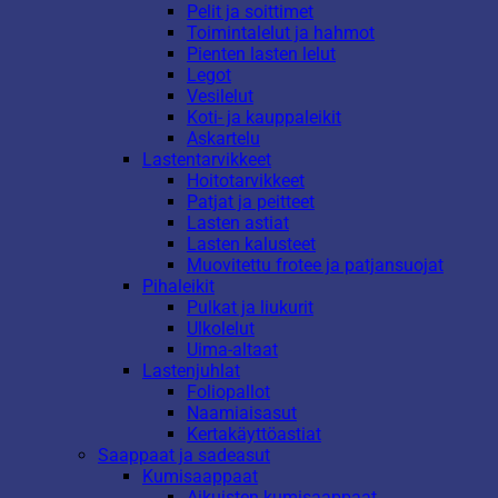
Pelit ja soittimet
Toimintalelut ja hahmot
Pienten lasten lelut
Legot
Vesilelut
Koti- ja kauppaleikit
Askartelu
Lastentarvikkeet
Hoitotarvikkeet
Patjat ja peitteet
Lasten astiat
Lasten kalusteet
Muovitettu frotee ja patjansuojat
Pihaleikit
Pulkat ja liukurit
Ulkolelut
Uima-altaat
Lastenjuhlat
Foliopallot
Naamiaisasut
Kertakäyttöastiat
Saappaat ja sadeasut
Kumisaappaat
Aikuisten kumisaappaat