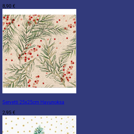
8,90
€
Servetti 25x25cm Havunoksa
2,95
€