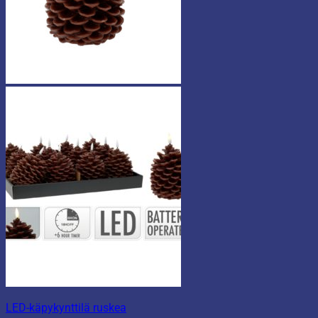
LED-käpykynttilä ruskea