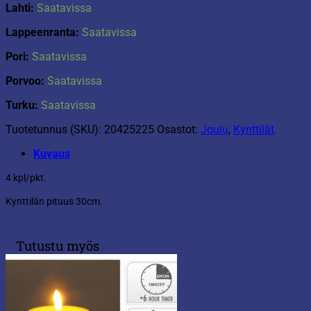
Lahti:
Saatavissa
Lappeenranta:
Saatavissa
Pori:
Saatavissa
Porvoo:
Saatavissa
Turku:
Saatavissa
Tuotetunnus (SKU):
20425225
Osastot:
Joulu
,
Kynttilät
Kuvaus
4 kpl/pkt.
Kynttilän pituus 30cm.
Tutustu myös