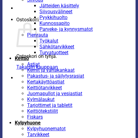
Jätteiden käsittely
Siivousvälineet
Pyykkihuolto
Ostoskori
Kunnossapito
Parveke- ja kynnysmatot
Pienrauta
Työkalut
Sähkötarvikkeet
Turvatuotteet
Ostoskori on tyhjä.
Keittiö
Astiat
Takaisin kauppaan
Kernit ja vahakankaat
Pakastus- ja säilytysrasiat
Kertakäyttöastiat
Keittiötarvikkeet
Juomapullot ja vesiastiat
Kylmälaukut
Tarjottimet ja tabletit
Keittiötekstiilit
Fiskars
Kylpyhuone
Kylpyhuonematot
Tarvikkeet