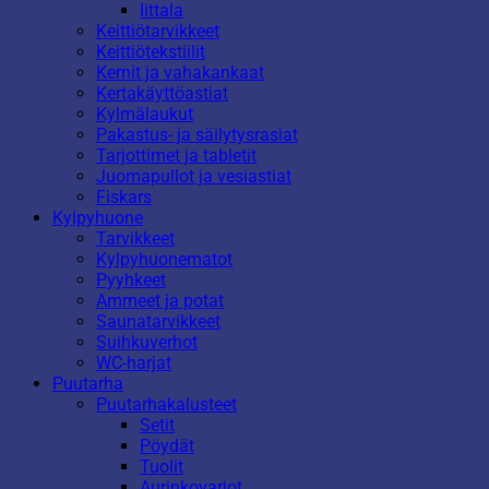
Iittala
Keittiötarvikkeet
Keittiötekstiilit
Kernit ja vahakankaat
Kertakäyttöastiat
Kylmälaukut
Pakastus- ja säilytysrasiat
Tarjottimet ja tabletit
Juomapullot ja vesiastiat
Fiskars
Kylpyhuone
Tarvikkeet
Kylpyhuonematot
Pyyhkeet
Ammeet ja potat
Saunatarvikkeet
Suihkuverhot
WC-harjat
Puutarha
Puutarhakalusteet
Setit
Pöydät
Tuolit
Aurinkovarjot